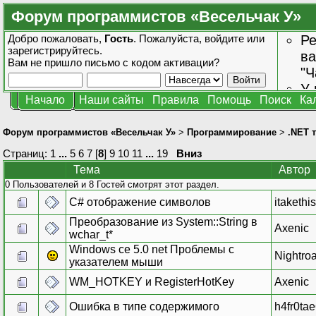
Форум программистов «Весельчак У»
Добро пожаловать,
Гость
. Пожалуйста,
войдите
или
Ре
зарегистрируйтесь
.
ва
Вам не пришло
письмо с кодом активации?
"Ч
У 
Начало
Наши сайты
Правила
Помощь
Поиск
Ка
от
зн
Форум программистов «Весельчак У»
>
Программирование
>
.NET 
Страниц:
1
...
5
6
7
[
8
]
9
10
11
...
19
Вниз
Тема
Автор
0 Пользователей и 8 Гостей смотрят этот раздел.
C# отображение символов
itaketh
Преобразование из System::String в
Axenic
wchar_t*
Windows ce 5.0 net Проблемы с
Nightro
указателем мыши
WM_HOTKEY и RegisterHotKey
Axenic
Ошибка в типе содержимого
h4fr0ta