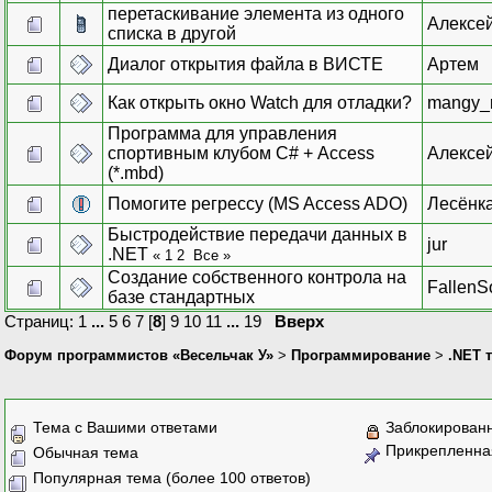
перетаскивание элемента из одного
Алексе
списка в другой
Диалог открытия файла в ВИСТЕ
Артем
Как открыть окно Watch для отладки?
mangy_r
Программа для управления
спортивным клубом С# + Access
Алексе
(*.mbd)
Помогите регрессу (MS Access ADO)
Лесёнк
Быстродействие передачи данных в
jur
.NET
«
1
2
Все
»
Создание собственного контрола на
FallenS
базе стандартных
Страниц:
1
...
5
6
7
[
8
]
9
10
11
...
19
Вверх
Форум программистов «Весельчак У»
>
Программирование
>
.NET 
Тема с Вашими ответами
Заблокирован
Прикрепленна
Обычная тема
Популярная тема (более 100 ответов)