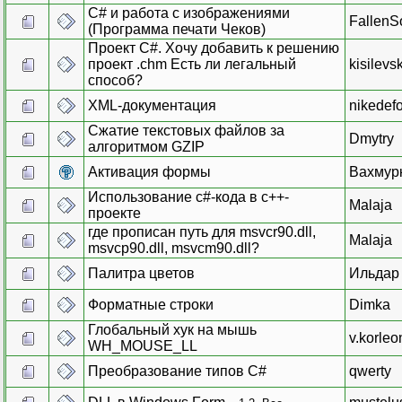
C# и работа с изображениями
FallenS
(Программа печати Чеков)
Проект C#. Хочу добавить к решению
проект .chm Есть ли легальный
kisilevsk
способ?
XML-документация
nikedefo
Сжатие текстовых файлов за
Dmytry
алгоритмом GZIP
Активация формы
Вахмур
Использование c#-кода в с++-
Malaja
проекте
где прописан путь для msvcr90.dll,
Malaja
msvcp90.dll, msvcm90.dll?
Палитра цветов
Ильдар
Форматные строки
Dimka
Глобальный хук на мышь
v.korleo
WH_MOUSE_LL
Преобразование типов C#
qwerty