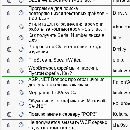
DLL в Windows Form
mustelu
«
1
2
Все
»
Программа для поиска
Dmytry
повторяющихся текстовых файлов
«
1
2
3
Все
»
Утилита для ограничения времени
v.korleo
работы за компьютером
«
1
2
3
Все
»
Как получить Serial Number диска в
little
C#?
Вопросы по С#, возникшие в ходе
Dmitry
изучения
FileStream, StreamWriter,...
e.o.b.
WebBrowser, фреймы и парсинг.
kisilevsk
Пустой фрейм. Как?
ASP .NET Вопрос про ограничения
FallenS
доступа к файлам/закачкам
Мерцание ListView C#
kisilevsk
Обучение и сертификация Microsoft
FallenS
C# .NET
Подключение к серверу "POP3"
Kultura
Не получается вызвать WCF сервис
cha0ss
с другого компьютера