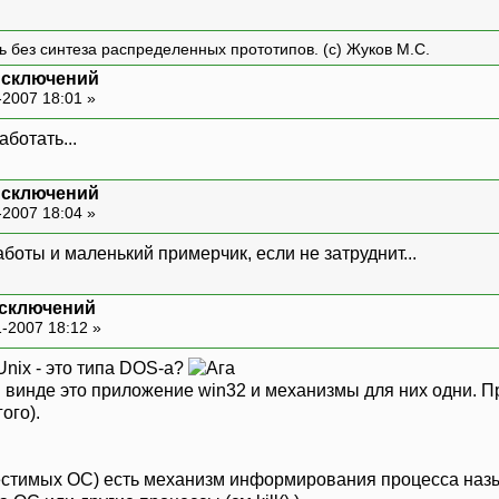
ть без синтеза распределенных прототипов. (с) Жуков М.С.
исключений
-2007 18:01 »
ботать...
исключений
-2007 18:04 »
боты и маленький примерчик, если не затруднит...
исключений
-2007 18:12 »
 Unix - это типа DOS-а?
в винде это приложение win32 и механизмы для них одни. Пр
ого).
местимых ОС) есть механизм информирования процесса наз