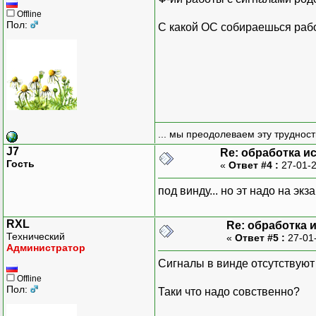
Offline
Пол:
С какой ОС собираешься раб
... мы преодолеваем эту труднос
J7
Re: обработка и
Гость
«
Ответ #4 :
27-01-2
под винду... но эт надо на экз
RXL
Re: обработка 
Технический
«
Ответ #5 :
27-01
Администратор
Сигналы в винде отсутствуют
Offline
Пол:
Таки что надо совственно?