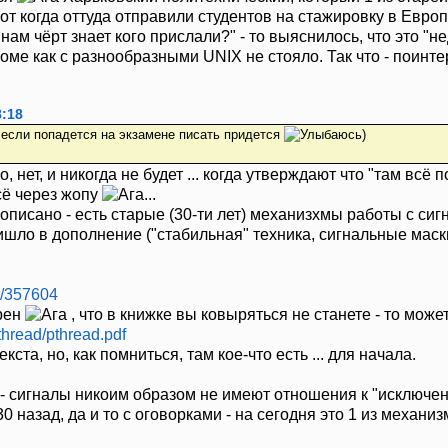
вот когда оттуда отправили студентов на стажировку в Европу
ы нам чёрт знает кого прислали?" - то выяснилось, что это 
ме как с разнообразными UNIX не стояло. Так что - поинте
8:18
а если попадется на экзамене писать придется
)
, нет, и никогда не будет ... когда утверждают что "там всё 
сё через жопу
...
 описано - есть старые (30-ти лет) механизхмы работы с с
ришло в дополнение ("стабильная" техника, сигнальные маски
s/357604
ерен
, что в книжке вы ковыряться не станете - то може
/pthread/pthread.pdf
кста, но, как помниться, там кое-что есть ... для начала.
- сигналы никоим образом не имеют отношения к "исключени
0 назад, да и то с оговорками - на сегодня это 1 из механ