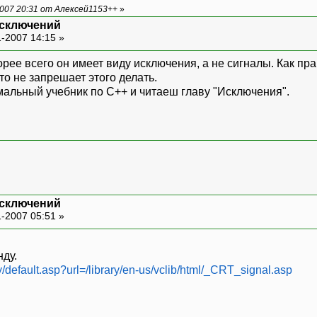
007 20:31 от Алексей1153++
»
исключений
-2007 14:15 »
корее всего он имеет виду исключения, а не сигналы. Как 
о не запрешает этого делать.
альный учебник по С++ и читаеш главу "Исключения".
исключений
-2007 05:51 »
нду.
y/default.asp?url=/library/en-us/vclib/html/_CRT_signal.asp