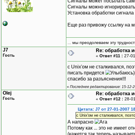
Сигналы может посылать сама 
Сигналы можно игнорировать,
Установка обработки сигнала 
Еще раз привожу ссылку на 
... мы преодолеваем эту труднос
J7
Re: обработка 
Гость
«
Ответ #11 :
27-01
с Unix'ом не сталкивался, поэ
писать придется
)
спасибо за разъяснения!!!
«
Последнее редактирование: 15-12-2
Olej
Re: обработка 
Гость
«
Ответ #12 :
28-01
Цитата: J7 от 27-01-2007 1
с Unix'ом не сталкивался, поэт
А напрасно
Потому как ... это не имеет о
(кажется так теперь называе