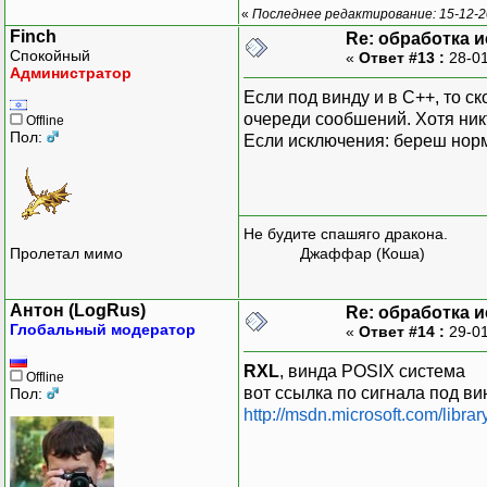
«
Последнее редактирование: 15-12-2
Finch
Re: обработка 
Спокойный
«
Ответ #13 :
28-01
Администратор
Если под винду и в С++, то с
очереди сообшений. Хотя никт
Offline
Пол:
Если исключения: береш норм
Не будите спашяго дракона.
Пролетал мимо
Джаффар (Коша)
Антон (LogRus)
Re: обработка 
Глобальный модератор
«
Ответ #14 :
29-01
RXL
, винда POSIX система
Offline
вот ссылка по сигнала под ви
Пол:
http://msdn.microsoft.com/librar