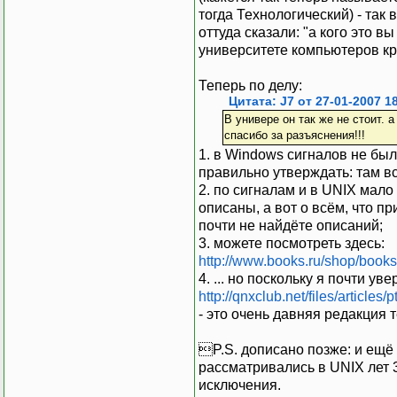
тогда Технологический) - так 
оттуда сказали: "а кого это в
университете компьютеров кро
Теперь по делу:
Цитата: J7 от 27-01-2007 1
В универе он так же не стоит. 
спасибо за разъяснения!!!
1. в Windows сигналов не было
правильно утверждать: там в
2. по сигналам и в UNIX мало
описаны, а вот о всём, что п
почти не найдёте описаний;
3. можете посмотреть здесь:
http://www.books.ru/shop/book
4. ... но поскольку я почти ув
http://qnxclub.net/files/articles
- это очень давняя редакция те
P.S. дописано позже: и ещё 
рассматривались в UNIX лет 3
исключения.