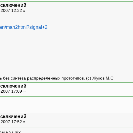
исключений
-2007 12:32 »
/man/man2html?signal+2
ть без синтеза распределенных прототипов. (с) Жуков М.С.
исключений
-2007 17:09 »
исключений
-2007 17:52 »
м из unix.