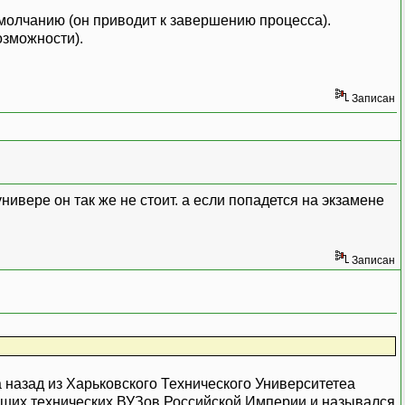
умолчанию (он приводит к завершению процесса).
озможности).
Записан
универе он так же не стоит. а если попадется на экзамене
Записан
ода назад из Харьковского Технического Университетеа
йших технических ВУЗов Российской Империи и назывался