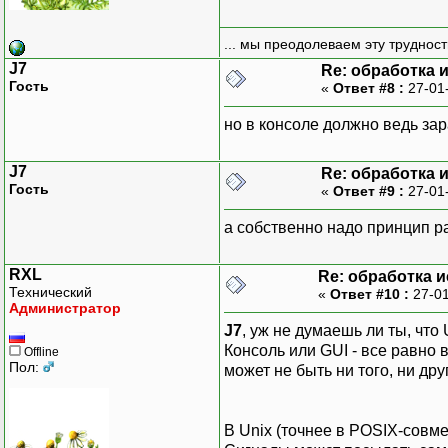
... мы преодолеваем эту труднос
J7
Re: обработка 
Гость
«
Ответ #8 :
27-01
но в консоле должно ведь зара
J7
Re: обработка 
Гость
«
Ответ #9 :
27-01
а собственно надо принцип ра
RXL
Re: обработка 
Технический
«
Ответ #10 :
27-01
Администратор
J7
, уж не думаешь ли ты, что
Консоль или GUI - все равно 
Offline
Пол:
может не быть ни того, ни друг
В Unix (точнее в POSIX-сов