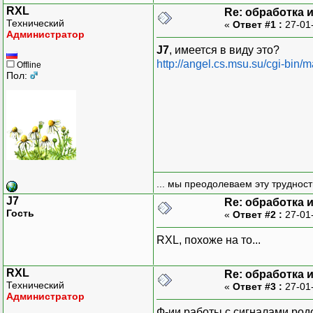
RXL
Re: обработка 
Технический
«
Ответ #1 :
27-01
Администратор
J7
, имеется в виду это?
http://angel.cs.msu.su/cgi-bin
Offline
Пол:
... мы преодолеваем эту труднос
J7
Re: обработка 
Гость
«
Ответ #2 :
27-01
RXL, похоже на то...
RXL
Re: обработка 
Технический
«
Ответ #3 :
27-01
Администратор
Ф-ии работы с сигналами родо