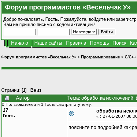
Форум программистов «Весельчак У»
Добро пожаловать,
Гость
. Пожалуйста,
войдите
или
зарегистр
Вам не пришло
письмо с кодом активации?
Начало
Наши сайты
Правила
Помощь
Поиск
Ка
Форум программистов «Весельчак У»
>
Программирование
>
C/C++
Страниц: [
1
]
Вниз
Автор
Тема: обработка исключений 
0 Пользователей и 1 Гость смотрят эту тему.
J7
обработка искл
Гость
«
:
27-01-2007 08:0
поясните по подробней как ра