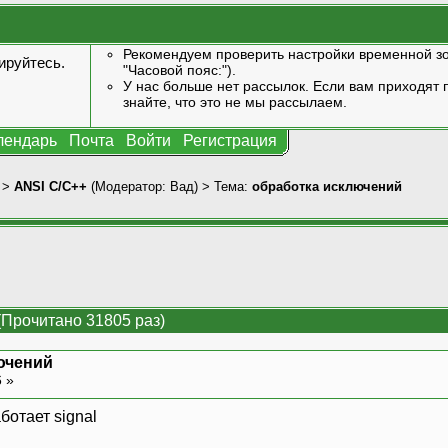
Рекомендуем проверить настройки временной зо
ируйтесь
.
"Часовой пояс:").
У нас больше нет рассылок. Если вам приходят п
знайте, что это не мы рассылаем.
лендарь
Почта
Войти
Регистрация
>
ANSI С/С++
(Модератор:
Вад
) > Тема:
обработка исключений
(Прочитано 31805 раз)
ючений
6 »
ботает signal