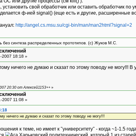
ОС или другие процессы (см kill() ).
 установить свой обработчик или оставить обработчик по 
делается ф-ией signal() (еще есть и другие, расширенные в
мануал:
http://angel.cs.msu.su/cgi-bin/man/man2html?signal+2
ть без синтеза распределенных прототипов. (с) Жуков М.С.
исключений
-2007 18:18 »
тому ничего не думаю и сказат по этому поводу не могу!!! В 
007 20:30 от Алексей1153++
»
исключений
-2007 11:08 »
8:18
ому ничего не думаю и сказат по этому поводу не могу!!!
тношения к теме, но имеет к "университету" - когда ~1-1.5 г
тся
Харьковский политехнический, который 1 из старе