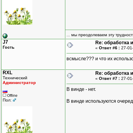
... мы преодолеваем эту труднос
J7
Re: обработка 
Гость
«
Ответ #6 :
27-01
всмысле??? и что их использ
RXL
Re: обработка 
Технический
«
Ответ #7 :
27-01
Администратор
В винде - нет.
Offline
Пол:
В винде используются очере