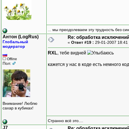
... мы преодолеваем эту трудность без си
Антон (LogRus)
Re: обработка исключени
Глобальный
«
Ответ #19 :
29-01-2007 18:41
модератор
RXL
, тебе видней
Offline
Пол:
кажется у нас в коде есть немного ко
Внимание! Люблю
сахар в кубиках!
Странно всё это....
J7
Re: обработка исключени