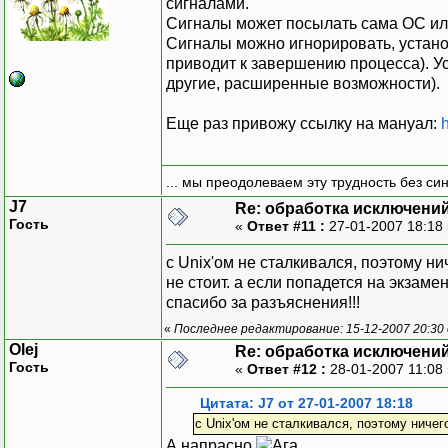
сигналами.
Сигналы может посылать сама ОС или д
Сигналы можно игнорировать, устано
приводит к завершению процесса). Ус
другие, расширенные возможности).
Еще раз привожу ссылку на мануал:
... мы преодолеваем эту трудность без си
J7
Re: обработка исключени
Гость
«
Ответ #11 :
27-01-2007 18:18
с Unix'ом не сталкивался, поэтому ни
не стоит. а если попадется на экзаме
спасибо за разъяснения!!!
«
Последнее редактирование: 15-12-2007 20:30
Olej
Re: обработка исключени
Гость
«
Ответ #12 :
28-01-2007 11:08
Цитата: J7 от 27-01-2007 18:18
с Unix'ом не сталкивался, поэтому ничег
А напрасно