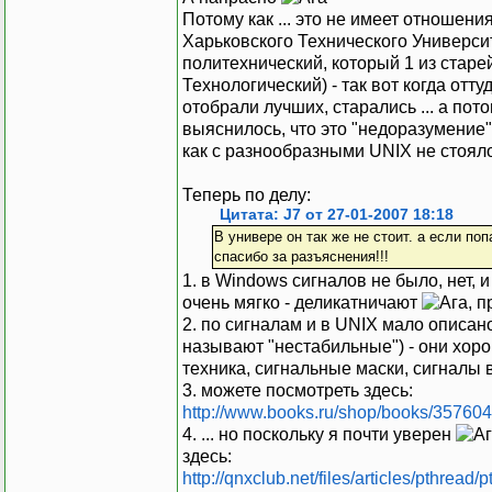
Потому как ... это не имеет отношения 
Харьковского Технического Универси
политехнический, который 1 из стар
Технологический) - так вот когда отт
отобрали лучших, старались ... а пото
выяснилось, что это "недоразумение
как с разнообразными UNIX не стояло.
Теперь по делу:
Цитата: J7 от 27-01-2007 18:18
В универе он так же не стоит. а если по
спасибо за разъяснения!!!
1. в Windows сигналов не было, нет, и 
очень мягко - деликатничают
, 
2. по сигналам и в UNIX мало описан
называют "нестабильные") - они хоро
техника, сигнальные маски, сигналы в
3. можете посмотреть здесь:
http://www.books.ru/shop/books/357604
4. ... но поскольку я почти уверен
здесь:
http://qnxclub.net/files/articles/pthread/