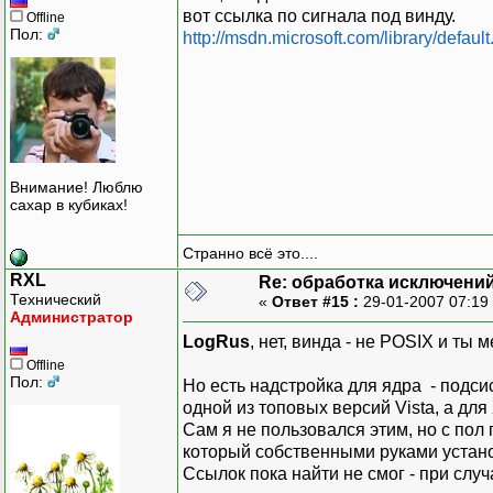
вот ссылка по сигнала под винду.
Offline
Пол:
http://msdn.microsoft.com/library/defaul
Внимание! Люблю
сахар в кубиках!
Странно всё это....
RXL
Re: обработка исключени
Технический
«
Ответ #15 :
29-01-2007 07:19
Администратор
LogRus
, нет, винда - не POSIX и ты
Offline
Пол:
Но есть надстройка для ядра - подси
одной из топовых версий Vista, а для
Сам я не пользовался этим, но с пол
который собственными руками устано
Ссылок пока найти не смог - при случ