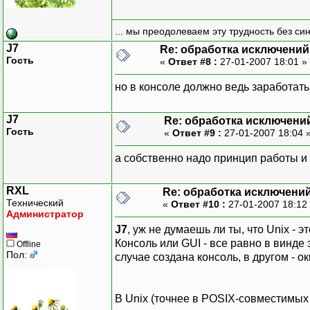
... мы преодолеваем эту трудность без си
J7
Re: обработка исключений
Гость
«
Ответ #8 :
27-01-2007 18:01 »
но в консоле должно ведь заработать.
J7
Re: обработка исключени
Гость
«
Ответ #9 :
27-01-2007 18:04 
а собственно надо принцип работы и 
RXL
Re: обработка исключени
Технический
«
Ответ #10 :
27-01-2007 18:12
Администратор
J7
, уж не думаешь ли ты, что Unix - 
Консоль или GUI - все равно в винде
Offline
Пол:
случае создана консоль, в другом - ок
В Unix (точнее в POSIX-совместимы