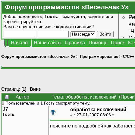
Форум программистов «Весельчак У»
Добро пожаловать,
Гость
. Пожалуйста,
войдите
или
Ре
зарегистрируйтесь
.
ва
Вам не пришло
письмо с кодом активации?
"Ч
У 
Начало
Наши сайты
Правила
Помощь
Поиск
Ка
от
зн
Форум программистов «Весельчак У»
>
Программирование
>
C/C++
Страниц: [
1
]
Вниз
Автор
Тема: обработка исключений (Прочи
0 Пользователей и 1 Гость смотрят эту тему.
J7
обработка исключений
Гость
«
:
27-01-2007 08:06 »
поясните по подробней как работает s