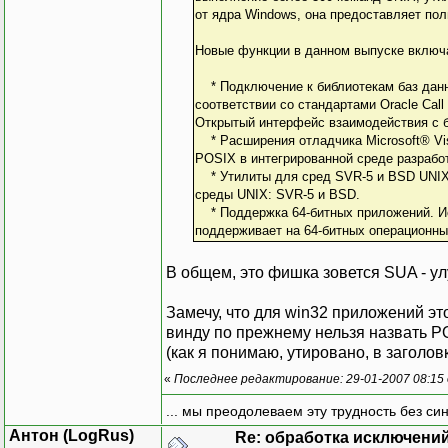
от ядра Windows, она предоставляет по
Новые функции в данном выпуске включ
* Подключение к библиотекам баз данны
соответствии со стандартами Oracle Call 
Открытый интерфейс взаимодействия с б
* Расширения отладчика Microsoft® Vis
POSIX в интегрированной среде разработк
* Утилиты для сред SVR-5 и BSD UNIX
среды UNIX: SVR-5 и BSD.
* Поддержка 64-битных приложений. Ис
поддерживает на 64-битных операционных
В общем, это фишка зовется SUA - у
Замечу, что для win32 приложений это
винду по прежнему нельзя назвать P
(как я понимаю, утировано, в загол
«
Последнее редактирование: 29-01-2007 08:15
... мы преодолеваем эту трудность без си
Антон (LogRus)
Re: обработка исключени