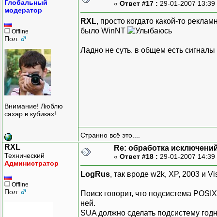
Глобальный
«
Ответ #17 :
29-01-2007 13:39
модератор
RXL
, просто когдато какой-то рекла
было WinNT
Offline
Пол:
Ладно не суть. в общем есть сигналы
Внимание! Люблю
сахар в кубиках!
Странно всё это....
RXL
Re: обработка исключени
Технический
«
Ответ #18 :
29-01-2007 14:39
Администратор
LogRus
, так вроде w2k, XP, 2003 и Vi
Offline
Пол:
Поиск говорит, что подсистема POSIX
ней.
SUA должно сделать подсистему годн