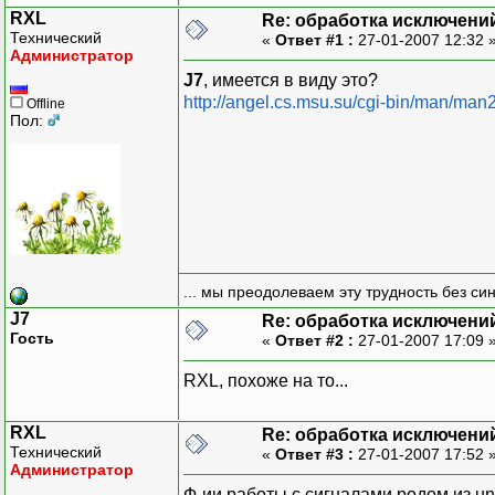
RXL
Re: обработка исключени
Технический
«
Ответ #1 :
27-01-2007 12:32 
Администратор
J7
, имеется в виду это?
http://angel.cs.msu.su/cgi-bin/man/man
Offline
Пол:
... мы преодолеваем эту трудность без си
J7
Re: обработка исключени
Гость
«
Ответ #2 :
27-01-2007 17:09 
RXL, похоже на то...
RXL
Re: обработка исключени
Технический
«
Ответ #3 :
27-01-2007 17:52 
Администратор
Ф-ии работы с сигналами родом из un