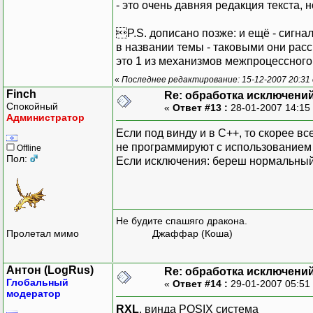
- это очень давняя редакция текста, но
P.S. дописано позже: и ещё - сигна
в названии темы - таковыми они рассм
это 1 из механизмов межпроцессного
«
Последнее редактирование: 15-12-2007 20:31
Finch
Re: обработка исключени
Спокойный
«
Ответ #13 :
28-01-2007 14:15
Администратор
Если под винду и в С++, то скорее вс
не программируют с использованием 
Offline
Пол:
Если исключения: береш нормальный 
Не будите спашяго дракона.
Пролетал мимо
Джаффар (Коша)
Антон (LogRus)
Re: обработка исключени
Глобальный
«
Ответ #14 :
29-01-2007 05:51
модератор
RXL
, винда POSIX система