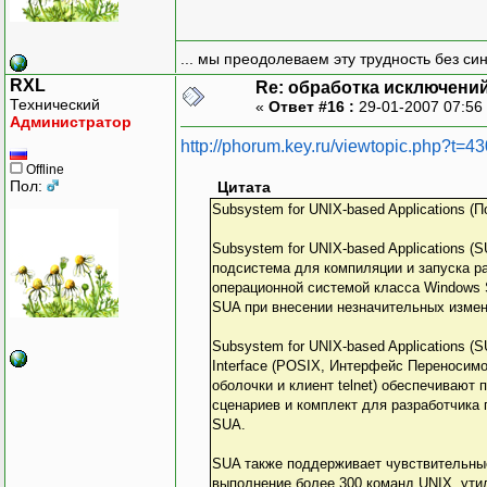
... мы преодолеваем эту трудность без си
RXL
Re: обработка исключени
Технический
«
Ответ #16 :
29-01-2007 07:56
Администратор
http://phorum.key.ru/viewtopic.php?t=4
Offline
Пол:
Цитата
Subsystem for UNIX-based Applications 
Subsystem for UNIX-based Applications 
подсистема для компиляции и запуска 
операционной системой класса Windows 
SUA при внесении незначительных измен
Subsystem for UNIX-based Applications 
Interface (POSIX, Интерфейс Переносимо
оболочки и клиент telnet) обеспечиваю
сценариев и комплект для разработчика
SUA.
SUA также поддерживает чувствительные
выполнение более 300 команд UNIX, ути