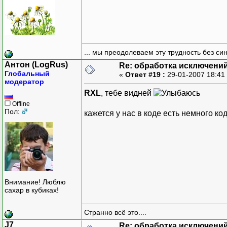
... мы преодолеваем эту трудность без си
Антон (LogRus)
Re: обработка исключени
Глобальный
«
Ответ #19 :
29-01-2007 18:41
модератор
RXL
, тебе видней
Offline
Пол:
кажется у нас в коде есть немного ко
Внимание! Люблю
сахар в кубиках!
Странно всё это....
J7
Re: обработка исключени