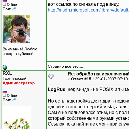
вот ссылка по сигнала под винду.
Offline
Пол:
http://msdn.microsoft.com/library/defaul
Внимание! Люблю
сахар в кубиках!
Странно всё это....
RXL
Re: обработка исключени
Технический
«
Ответ #15 :
29-01-2007 07:19
Администратор
LogRus
, нет, винда - не POSIX и ты
Offline
Пол:
Но есть надстройка для ядра - подси
одной из топовых версий Vista, а для
Сам я не пользовался этим, но с пол
который собственными руками устано
Ссылок пока найти не смог - при случ