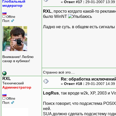
Глобальный
«
Ответ #17 :
29-01-2007 13:39
модератор
RXL
, просто когдато какой-то рекла
было WinNT
Offline
Пол:
Ладно не суть. в общем есть сигналы
Внимание! Люблю
сахар в кубиках!
Странно всё это....
RXL
Re: обработка исключени
Технический
«
Ответ #18 :
29-01-2007 14:39
Администратор
LogRus
, так вроде w2k, XP, 2003 и Vi
Offline
Пол:
Поиск говорит, что подсистема POSIX
ней.
SUA должно сделать подсистему годн