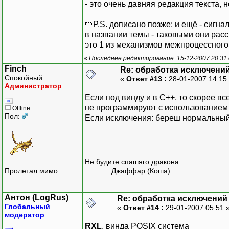
- это очень давняя редакция текста, но
P.S. дописано позже: и ещё - сигна
в названии темы - таковыми они рассм
это 1 из механизмов межпроцессного
«
Последнее редактирование: 15-12-2007 20:31
Finch
Re: обработка исключени
Спокойный
«
Ответ #13 :
28-01-2007 14:15
Администратор
Если под винду и в С++, то скорее вс
не программируют с использованием 
Offline
Пол:
Если исключения: береш нормальный 
Не будите спашяго дракона.
Пролетал мимо
Джаффар (Коша)
Антон (LogRus)
Re: обработка исключений
Глобальный
«
Ответ #14 :
29-01-2007 05:51 
модератор
RXL
, винда POSIX система