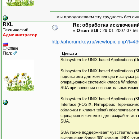
... мы преодолеваем эту трудность без си
RXL
Re: обработка исключени
Технический
«
Ответ #16 :
29-01-2007 07:56
Администратор
http://phorum.key.ru/viewtopic.php?t=4
Offline
Пол:
Цитата
Subsystem for UNIX-based Applications 
Subsystem for UNIX-based Applications 
подсистема для компиляции и запуска 
операционной системой класса Windows 
SUA при внесении незначительных измен
Subsystem for UNIX-based Applications 
Interface (POSIX, Интерфейс Переносимо
оболочки и клиент telnet) обеспечиваю
сценариев и комплект для разработчика
SUA.
SUA также поддерживает чувствительные
выполнение более 300 команд UNIX, ути