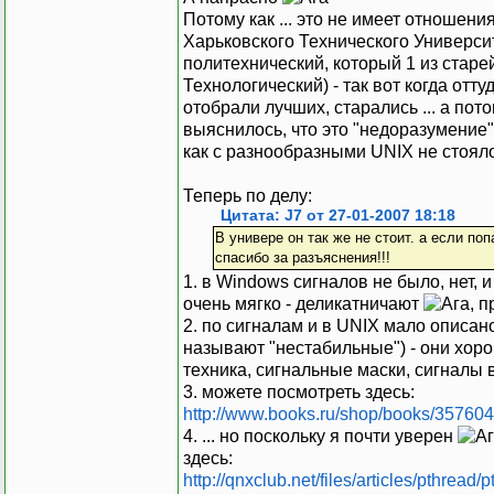
Потому как ... это не имеет отношения 
Харьковского Технического Универси
политехнический, который 1 из стар
Технологический) - так вот когда отт
отобрали лучших, старались ... а пото
выяснилось, что это "недоразумение
как с разнообразными UNIX не стояло.
Теперь по делу:
Цитата: J7 от 27-01-2007 18:18
В универе он так же не стоит. а если по
спасибо за разъяснения!!!
1. в Windows сигналов не было, нет, и 
очень мягко - деликатничают
, 
2. по сигналам и в UNIX мало описан
называют "нестабильные") - они хоро
техника, сигнальные маски, сигналы в
3. можете посмотреть здесь:
http://www.books.ru/shop/books/357604
4. ... но поскольку я почти уверен
здесь:
http://qnxclub.net/files/articles/pthread/