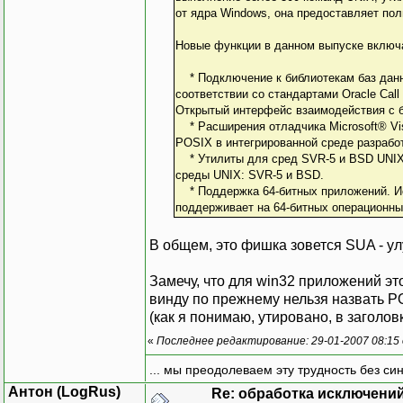
от ядра Windows, она предоставляет по
Новые функции в данном выпуске включ
* Подключение к библиотекам баз данны
соответствии со стандартами Oracle Call 
Открытый интерфейс взаимодействия с б
* Расширения отладчика Microsoft® Vis
POSIX в интегрированной среде разработк
* Утилиты для сред SVR-5 и BSD UNIX
среды UNIX: SVR-5 и BSD.
* Поддержка 64-битных приложений. Ис
поддерживает на 64-битных операционных
В общем, это фишка зовется SUA - у
Замечу, что для win32 приложений это
винду по прежнему нельзя назвать P
(как я понимаю, утировано, в загол
«
Последнее редактирование: 29-01-2007 08:15
... мы преодолеваем эту трудность без си
Антон (LogRus)
Re: обработка исключени