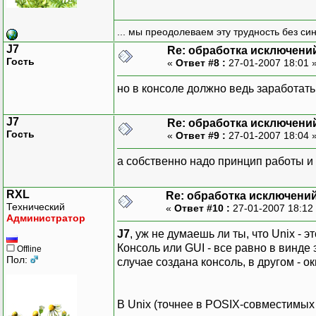
... мы преодолеваем эту трудность без си
J7
Re: обработка исключени
Гость
«
Ответ #8 :
27-01-2007 18:01 
но в консоле должно ведь заработать.
J7
Re: обработка исключени
Гость
«
Ответ #9 :
27-01-2007 18:04 
а собственно надо принцип работы и 
RXL
Re: обработка исключени
Технический
«
Ответ #10 :
27-01-2007 18:12
Администратор
J7
, уж не думаешь ли ты, что Unix - 
Консоль или GUI - все равно в винде
Offline
Пол:
случае создана консоль, в другом - ок
В Unix (точнее в POSIX-совместимы