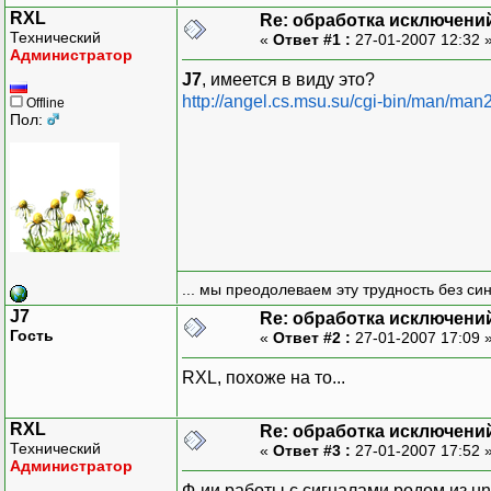
RXL
Re: обработка исключени
Технический
«
Ответ #1 :
27-01-2007 12:32 
Администратор
J7
, имеется в виду это?
http://angel.cs.msu.su/cgi-bin/man/man
Offline
Пол:
... мы преодолеваем эту трудность без си
J7
Re: обработка исключени
Гость
«
Ответ #2 :
27-01-2007 17:09 
RXL, похоже на то...
RXL
Re: обработка исключени
Технический
«
Ответ #3 :
27-01-2007 17:52 
Администратор
Ф-ии работы с сигналами родом из un