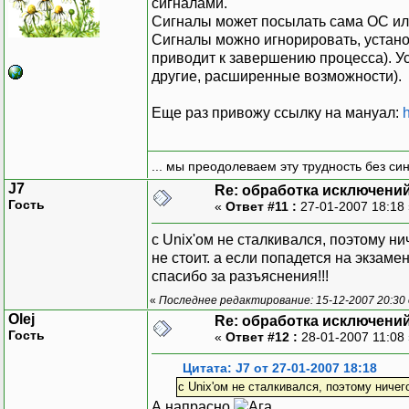
сигналами.
Сигналы может посылать сама ОС или д
Сигналы можно игнорировать, устано
приводит к завершению процесса). Ус
другие, расширенные возможности).
Еще раз привожу ссылку на мануал:
... мы преодолеваем эту трудность без си
J7
Re: обработка исключени
Гость
«
Ответ #11 :
27-01-2007 18:18
с Unix'ом не сталкивался, поэтому ни
не стоит. а если попадется на экзаме
спасибо за разъяснения!!!
«
Последнее редактирование: 15-12-2007 20:30
Olej
Re: обработка исключени
Гость
«
Ответ #12 :
28-01-2007 11:08
Цитата: J7 от 27-01-2007 18:18
с Unix'ом не сталкивался, поэтому ничег
А напрасно