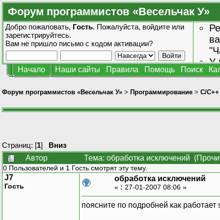
Форум программистов «Весельчак У»
Добро пожаловать,
Гость
. Пожалуйста,
войдите
или
Ре
зарегистрируйтесь
.
ва
Вам не пришло
письмо с кодом активации?
"Ч
У 
Начало
Наши сайты
Правила
Помощь
Поиск
Ка
от
зн
Форум программистов «Весельчак У»
>
Программирование
>
C/C++
Страниц: [
1
]
Вниз
Автор
Тема: обработка исключений (Прочи
0 Пользователей и 1 Гость смотрят эту тему.
J7
обработка исключений
Гость
«
:
27-01-2007 08:06 »
поясните по подробней как работает s