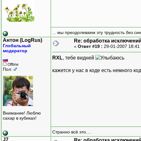
... мы преодолеваем эту трудность без си
Антон (LogRus)
Re: обработка исключени
Глобальный
«
Ответ #19 :
29-01-2007 18:41
модератор
RXL
, тебе видней
Offline
Пол:
кажется у нас в коде есть немного ко
Внимание! Люблю
сахар в кубиках!
Странно всё это....
J7
Re: обработка исключени