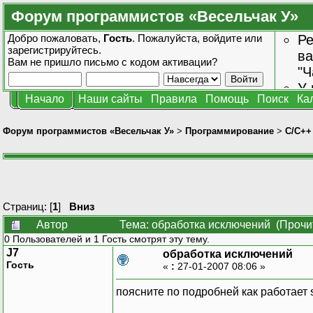
Форум программистов «Весельчак У»
Добро пожаловать,
Гость
. Пожалуйста,
войдите
или
Ре
зарегистрируйтесь
.
ва
Вам не пришло
письмо с кодом активации?
"Ч
У 
Начало
Наши сайты
Правила
Помощь
Поиск
Ка
от
зн
Форум программистов «Весельчак У»
>
Программирование
>
C/C++
Страниц: [
1
]
Вниз
Автор
Тема: обработка исключений (Прочи
0 Пользователей и 1 Гость смотрят эту тему.
J7
обработка исключений
Гость
«
:
27-01-2007 08:06 »
поясните по подробней как работает s