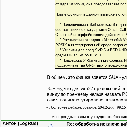
от ядра Windows, она предоставляет по
Новые функции в данном выпуске включ
* Подключение к библиотекам баз данны
соответствии со стандартами Oracle Call 
Открытый интерфейс взаимодействия с б
* Расширения отладчика Microsoft® Vis
POSIX в интегрированной среде разработк
* Утилиты для сред SVR-5 и BSD UNIX
среды UNIX: SVR-5 и BSD.
* Поддержка 64-битных приложений. Ис
поддерживает на 64-битных операционных
В общем, это фишка зовется SUA - у
Замечу, что для win32 приложений это
винду по прежнему нельзя назвать P
(как я понимаю, утировано, в загол
«
Последнее редактирование: 29-01-2007 08:15
... мы преодолеваем эту трудность без си
Антон (LogRus)
Re: обработка исключени