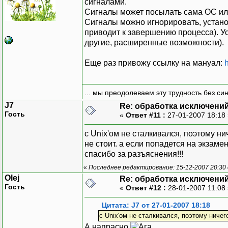
сигналами.
Сигналы может посылать сама ОС или д
Сигналы можно игнорировать, устано
приводит к завершению процесса). Ус
другие, расширенные возможности).
Еще раз привожу ссылку на мануал:
... мы преодолеваем эту трудность без си
J7
Re: обработка исключени
Гость
«
Ответ #11 :
27-01-2007 18:18
с Unix'ом не сталкивался, поэтому ни
не стоит. а если попадется на экзаме
спасибо за разъяснения!!!
«
Последнее редактирование: 15-12-2007 20:30
Olej
Re: обработка исключени
Гость
«
Ответ #12 :
28-01-2007 11:08
Цитата: J7 от 27-01-2007 18:18
с Unix'ом не сталкивался, поэтому ничег
А напрасно