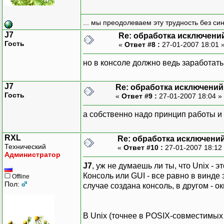
... мы преодолеваем эту трудность без си
J7
Re: обработка исключени
Гость
«
Ответ #8 :
27-01-2007 18:01 
но в консоле должно ведь заработать.
J7
Re: обработка исключений
Гость
«
Ответ #9 :
27-01-2007 18:04 »
а собственно надо принцип работы и 
RXL
Re: обработка исключени
Технический
«
Ответ #10 :
27-01-2007 18:12
Администратор
J7
, уж не думаешь ли ты, что Unix - 
Консоль или GUI - все равно в винде
Offline
Пол:
случае создана консоль, в другом - ок
В Unix (точнее в POSIX-совместимы