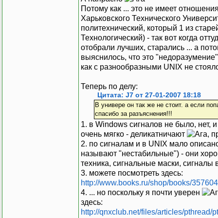
Потому как ... это не имеет отношения 
Харьковского Технического Универси
политехнический, который 1 из стар
Технологический) - так вот когда отт
отобрали лучших, старались ... а пото
выяснилось, что это "недоразумение
как с разнообразными UNIX не стояло.
Теперь по делу:
Цитата: J7 от 27-01-2007 18:18
В универе он так же не стоит. а если по
спасибо за разъяснения!!!
1. в Windows сигналов не было, нет, и 
очень мягко - деликатничают
, 
2. по сигналам и в UNIX мало описан
называют "нестабильные") - они хоро
техника, сигнальные маски, сигналы в
3. можете посмотреть здесь:
http://www.books.ru/shop/books/357604
4. ... но поскольку я почти уверен
здесь:
http://qnxclub.net/files/articles/pthread/