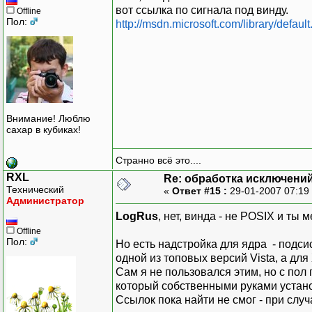
вот ссылка по сигнала под винду.
Offline
Пол:
http://msdn.microsoft.com/library/defaul
Внимание! Люблю
сахар в кубиках!
Странно всё это....
RXL
Re: обработка исключени
Технический
«
Ответ #15 :
29-01-2007 07:19
Администратор
LogRus
, нет, винда - не POSIX и ты
Offline
Пол:
Но есть надстройка для ядра - подси
одной из топовых версий Vista, а для
Сам я не пользовался этим, но с пол
который собственными руками устано
Ссылок пока найти не смог - при случ