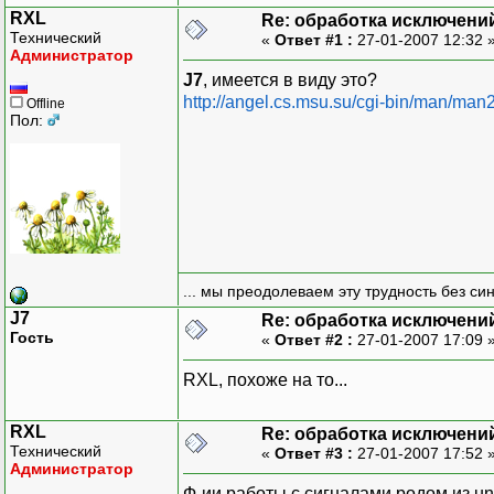
RXL
Re: обработка исключени
Технический
«
Ответ #1 :
27-01-2007 12:32 
Администратор
J7
, имеется в виду это?
http://angel.cs.msu.su/cgi-bin/man/man
Offline
Пол:
... мы преодолеваем эту трудность без си
J7
Re: обработка исключени
Гость
«
Ответ #2 :
27-01-2007 17:09 
RXL, похоже на то...
RXL
Re: обработка исключени
Технический
«
Ответ #3 :
27-01-2007 17:52 
Администратор
Ф-ии работы с сигналами родом из un