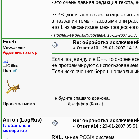
- это очень давняя редакция текста, но
P.S. дописано позже: и ещё - сигна
в названии темы - таковыми они рассм
это 1 из механизмов межпроцессного
«
Последнее редактирование: 15-12-2007 20:31
Finch
Re: обработка исключени
Спокойный
«
Ответ #13 :
28-01-2007 14:15
Администратор
Если под винду и в С++, то скорее вс
не программируют с использованием 
Offline
Пол:
Если исключения: береш нормальный 
Не будите спашяго дракона.
Пролетал мимо
Джаффар (Коша)
Антон (LogRus)
Re: обработка исключени
Глобальный
«
Ответ #14 :
29-01-2007 05:51
модератор
RXL
, винда POSIX система