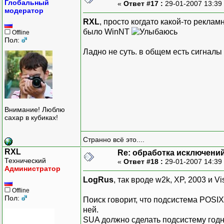
Глобальный
«
Ответ #17 :
29-01-2007 13:39
модератор
RXL
, просто когдато какой-то рекла
было WinNT
Offline
Пол:
Ладно не суть. в общем есть сигналы
Внимание! Люблю
сахар в кубиках!
Странно всё это....
RXL
Re: обработка исключени
Технический
«
Ответ #18 :
29-01-2007 14:39
Администратор
LogRus
, так вроде w2k, XP, 2003 и Vi
Offline
Пол:
Поиск говорит, что подсистема POSIX
ней.
SUA должно сделать подсистему годн