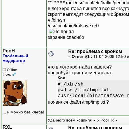
*/1 * * * * root /usr/local/etc/traffic/period
в логе кронтаба пишется все как буд
скрипт выглядит следующим образом
#!/bin/sh
/usr/local/bin/trafsave re0
зарание спасибо
PooH
Re: проблема с кроном
Глобальный
«
Ответ #1 :
11-04-2008 12:50 
модератор
что в логе кронтаба пишется?
Offline
попробуй скрипт изменить на:
Пол:
Код:
#!/bin/sh
pwd > /tmp/tmp.txt
/usr/local/bin/trafsave 
появился файл /tmp/tmp.txt ?
... и можно без хлеба!
Удачного всем кодинга! -=x[PooH]x=-
RXL
Re: проблема с кроном