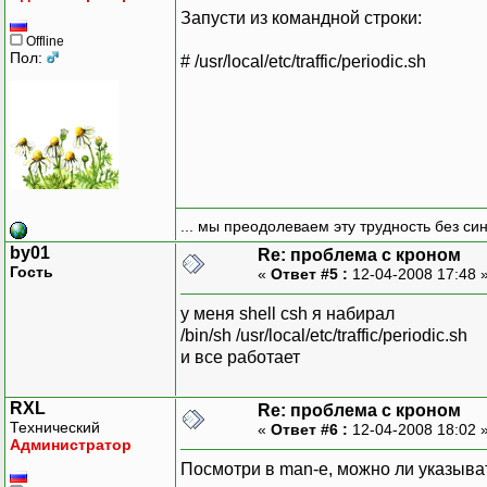
Запусти из командной строки:
Offline
Пол:
# /usr/local/etc/traffic/periodic.sh
... мы преодолеваем эту трудность без си
by01
Re: проблема с кроном
Гость
«
Ответ #5 :
12-04-2008 17:48 
у меня shell csh я набирал
/bin/sh /usr/local/etc/traffic/periodic.sh
и все работает
RXL
Re: проблема с кроном
Технический
«
Ответ #6 :
12-04-2008 18:02 
Администратор
Посмотри в man-е, можно ли указыват