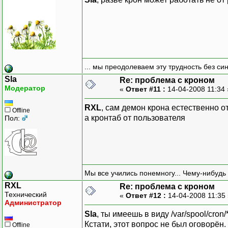
... мы преодолеваем эту трудность без си
Sla
Re: проблема с кроном
Модератор
«
Ответ #11 :
14-04-2008 11:34
RXL
, сам демон крона естественно о
Offline
а кронтаб от пользователя
Пол:
Мы все учились понемногу... Чему-нибудь 
RXL
Re: проблема с кроном
Технический
«
Ответ #12 :
14-04-2008 11:35
Администратор
Sla
, ты имеешь в виду /var/spool/cron/
Кстати, этот вопрос не был оговорён
Offline