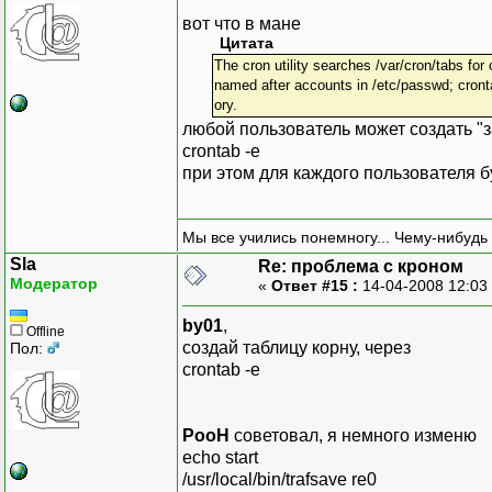
вот что в мане
Цитата
The cron utility searches /var/cron/tabs for 
named after accounts in /etc/passwd; cront
ory.
любой пользователь может создать "з
crontab -e
при этом для каждого пользователя б
Мы все учились понемногу... Чему-нибудь 
Sla
Re: проблема с кроном
Модератор
«
Ответ #15 :
14-04-2008 12:03
by01
,
Offline
создай таблицу корну, через
Пол:
crontab -e
PooH
советовал, я немного изменю
echo start
/usr/local/bin/trafsave re0