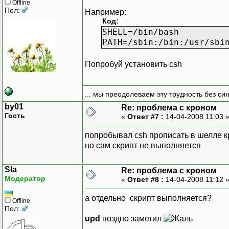
Offline
Пол:
Например:
Код:
SHELL=/bin/bash
PATH=/sbin:/bin:/usr/sbi
Попробуй установить csh
... мы преодолеваем эту трудность без си
by01
Re: проблема с кроном
Гость
«
Ответ #7 :
14-04-2008 11:03 
попробывал csh прописать в шелле кр
но сам скрипт не выполняется
Sla
Re: проблема с кроном
Модератор
«
Ответ #8 :
14-04-2008 11:12 
а отдельно скрипт выполняется?
Offline
Пол:
upd
поздно заметил