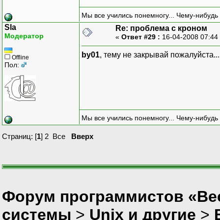
Мы все учились понемногу... Чему-нибудь 
Sla
Re: проблема с кроном
Модератор
«
Ответ #29 :
16-04-2008 07:44
by01
, тему не закрывай пожалуйста..
Offline
Пол:
Мы все учились понемногу... Чему-нибудь 
Страниц: [
1
]
2
Все
Вверх
Форум программистов «Вес
системы
>
Unix и другие
>