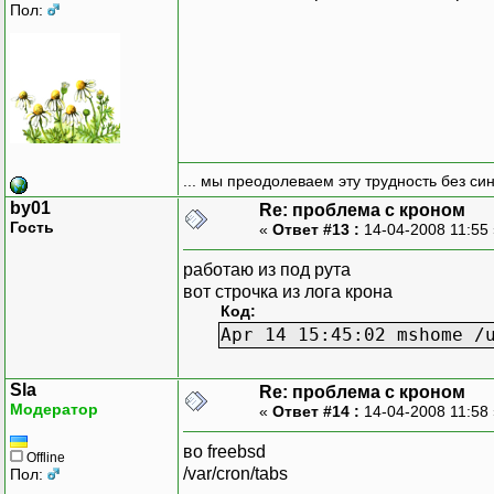
Пол:
... мы преодолеваем эту трудность без си
by01
Re: проблема с кроном
Гость
«
Ответ #13 :
14-04-2008 11:55
работаю из под рута
вот строчка из лога крона
Код:
Apr 14 15:45:02 mshome /
Sla
Re: проблема с кроном
Модератор
«
Ответ #14 :
14-04-2008 11:58
во freebsd
Offline
/var/cron/tabs
Пол: