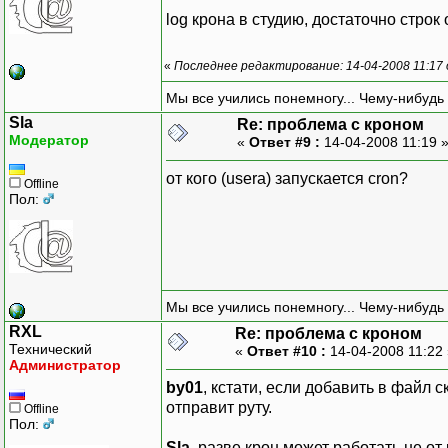
log крона в студию, достаточно строк
«
Последнее редактирование: 14-04-2008 11:17 
Мы все учились понемногу... Чему-нибудь 
Sla
Re: проблема с кроном
Модератор
«
Ответ #9 :
14-04-2008 11:19 
от кого (userа) запускается cron?
Offline
Пол:
Мы все учились понемногу... Чему-нибудь 
RXL
Re: проблема с кроном
Технический
«
Ответ #10 :
14-04-2008 11:22
Администратор
by01
, кстати, если добавить в файл с
отправит руту.
Offline
Пол:
Sla
, разве крон может работать не о