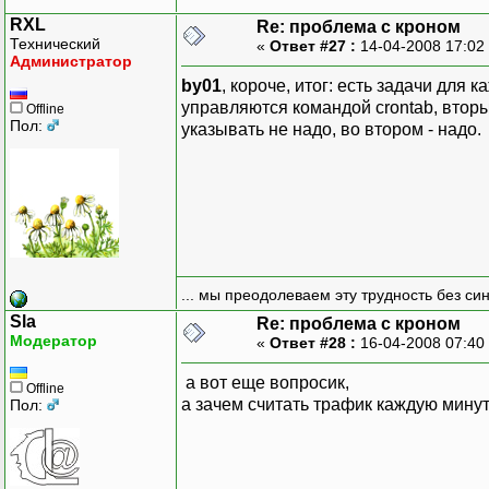
RXL
Re: проблема с кроном
Технический
«
Ответ #27 :
14-04-2008 17:02
Администратор
by01
, короче, итог: есть задачи для
управляются командой crontab, вторы
Offline
Пол:
указывать не надо, во втором - надо.
... мы преодолеваем эту трудность без си
Sla
Re: проблема с кроном
Модератор
«
Ответ #28 :
16-04-2008 07:40
а вот еще вопросик,
Offline
а зачем считать трафик каждую мину
Пол: