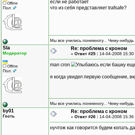
если не работает
Offline
что из себя представляет trafsafe?
Пол:
Мы все учились понемногу... Чему-нибудь 
Sla
Re: проблема с кроном
Модератор
«
Ответ #25 :
14-04-2008 15:30
man cron
если башку еще 
Offline
Пол:
я когда увидел первую сообщение, вкр
Мы все учились понемногу... Чему-нибудь 
by01
Re: проблема с кроном
Гость
«
Ответ #26 :
14-04-2008 15:36
нучтож как говорится будем копать д