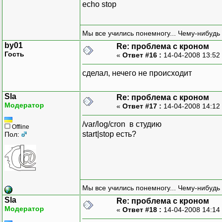
echo stop
Мы все учились понемногу... Чему-нибудь 
by01
Re: проблема с кроном
Гость
«
Ответ #16 :
14-04-2008 13:52
сделал, нечего не происходит
Sla
Re: проблема с кроном
Модератор
«
Ответ #17 :
14-04-2008 14:12
/var/log/cron в студию
Offline
start|stop есть?
Пол:
Мы все учились понемногу... Чему-нибудь 
Sla
Re: проблема с кроном
Модератор
«
Ответ #18 :
14-04-2008 14:14