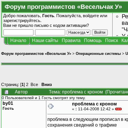
Форум программистов «Весельчак У»
Добро пожаловать,
Гость
. Пожалуйста,
войдите
или
Ре
зарегистрируйтесь
.
ва
Вам не пришло
письмо с кодом активации?
"Ч
У 
Начало
Наши сайты
Правила
Помощь
Поиск
Ка
от
зн
Форум программистов «Весельчак У»
>
Операционные системы
>
U
Страниц: [
1
]
2
Все
Вниз
Автор
Тема: проблема с кроном (Прочитано
0 Пользователей и 1 Гость смотрят эту тему.
by01
проблема с кроном
Гость
«
:
11-04-2008 12:42 »
проблема в следующем прописал в кр
сохранения сведений о трафике