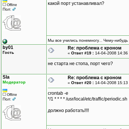
какой порт устанавливал?
Offline
Пол:
Мы все учились понемногу... Чему-нибудь 
by01
Re: проблема с кроном
Гость
«
Ответ #19 :
14-04-2008 14:36
не старта не стопа, порт чего?
Sla
Re: проблема с кроном
Модератор
«
Ответ #20 :
14-04-2008 15:13
crontab -e
Offline
*/1 * * * * /usr/local/etc/traffic/periodic.sh
Пол:
должно работать!!!!