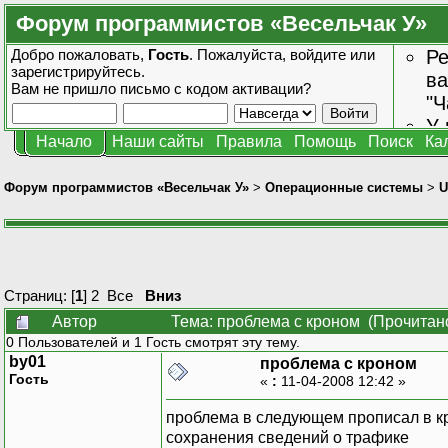
Форум программистов «Весельчак У»
Добро пожаловать,
Гость
. Пожалуйста,
войдите
или
Ре
зарегистрируйтесь
.
ва
Вам не пришло
письмо с кодом активации?
"Ч
У 
Начало
Наши сайты
Правила
Помощь
Поиск
Ка
от
зн
Форум программистов «Весельчак У»
>
Операционные системы
>
U
Страниц: [
1
]
2
Все
Вниз
Автор
Тема: проблема с кроном (Прочитано
0 Пользователей и 1 Гость смотрят эту тему.
by01
проблема с кроном
Гость
«
:
11-04-2008 12:42 »
проблема в следующем прописал в кр
сохранения сведений о трафике