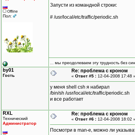
Запусти из командной строки:
Offline
Пол:
# /usr/local/etc/traffic/periodic.sh
... мы преодолеваем эту трудность без си
by01
Re: проблема с кроном
Гость
«
Ответ #5 :
12-04-2008 17:48 
у меня shell csh я набирал
/bin/sh /usr/local/etc/traffic/periodic.sh
и все работает
RXL
Re: проблема с кроном
Технический
«
Ответ #6 :
12-04-2008 18:02 
Администратор
Посмотри в man-е, можно ли указыват