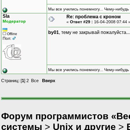
Мы все учились понемногу... Чему-нибудь 
Sla
Re: проблема с кроном
Модератор
«
Ответ #29 :
16-04-2008 07:44 
by01
, тему не закрывай пожалуйста..
Offline
Пол:
Мы все учились понемногу... Чему-нибудь 
Страниц: [
1
]
2
Все
Вверх
Форум программистов «Вес
системы
>
Unix и другие
>