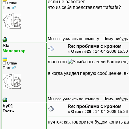
если не работает
Offline
что из себя представляет trafsafe?
Пол:
Мы все учились понемногу... Чему-нибудь 
Sla
Re: проблема с кроном
Модератор
«
Ответ #25 :
14-04-2008 15:30
man cron
если башку еще 
Offline
Пол:
я когда увидел первую сообщение, вкр
Мы все учились понемногу... Чему-нибудь 
by01
Re: проблема с кроном
Гость
«
Ответ #26 :
14-04-2008 15:36
нучтож как говорится будем копать д