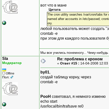
вот что в мане
Цитата
The cron utility searches /var/cron/tabs for 
named after accounts in /etc/passwd; cront
ory.
любой пользователь может создать "з
crontab -e
при этом для каждого пользователя б
Мы все учились понемногу... Чему-нибудь 
Sla
Re: проблема с кроном
Модератор
«
Ответ #15 :
14-04-2008 12:03
by01
,
Offline
создай таблицу корну, через
Пол:
crontab -e
PooH
советовал, я немного изменю
echo start
/usr/local/bin/trafsave re0