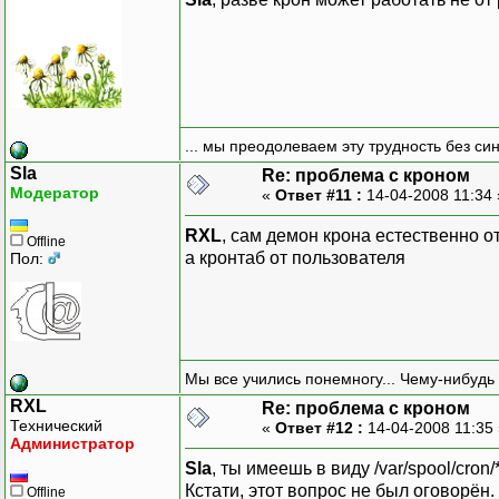
... мы преодолеваем эту трудность без си
Sla
Re: проблема с кроном
Модератор
«
Ответ #11 :
14-04-2008 11:34
RXL
, сам демон крона естественно о
Offline
а кронтаб от пользователя
Пол:
Мы все учились понемногу... Чему-нибудь 
RXL
Re: проблема с кроном
Технический
«
Ответ #12 :
14-04-2008 11:35
Администратор
Sla
, ты имеешь в виду /var/spool/cron/
Кстати, этот вопрос не был оговорён
Offline