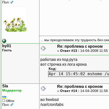
Пол:
... мы преодолеваем эту трудность без си
by01
Re: проблема с кроном
Гость
«
Ответ #13 :
14-04-2008 11:55
работаю из под рута
вот строчка из лога крона
Код:
Apr 14 15:45:02 mshome /
Sla
Re: проблема с кроном
Модератор
«
Ответ #14 :
14-04-2008 11:58
во freebsd
Offline
/var/cron/tabs
Пол: