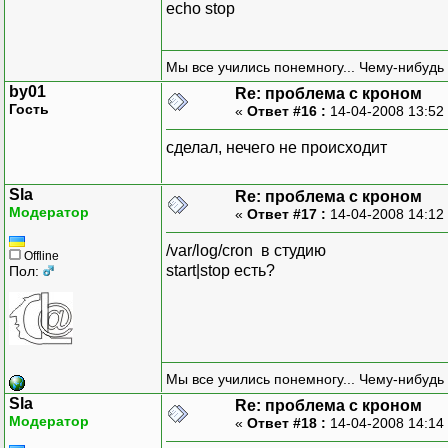
echo stop
Мы все учились понемногу... Чему-нибудь 
by01
Re: проблема с кроном
Гость
«
Ответ #16 :
14-04-2008 13:52
сделал, нечего не происходит
Sla
Re: проблема с кроном
Модератор
«
Ответ #17 :
14-04-2008 14:12
/var/log/cron в студию
Offline
start|stop есть?
Пол:
Мы все учились понемногу... Чему-нибудь 
Sla
Re: проблема с кроном
Модератор
«
Ответ #18 :
14-04-2008 14:14