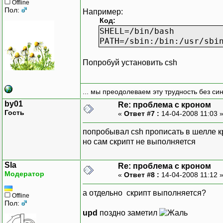
Offline
Пол:
Например:
Код:
SHELL=/bin/bash
PATH=/sbin:/bin:/usr/sbi
Попробуй установить csh
... мы преодолеваем эту трудность без си
by01
Re: проблема с кроном
Гость
«
Ответ #7 :
14-04-2008 11:03 
попробывал csh прописать в шелле кр
но сам скрипт не выполняется
Sla
Re: проблема с кроном
Модератор
«
Ответ #8 :
14-04-2008 11:12 
а отдельно скрипт выполняется?
Offline
Пол:
upd
поздно заметил