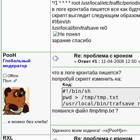
*/1 * * * * root /usr/local/etc/traffic/period
в логе кронтаба пишется все как буд
скрипт выглядит следующим образом
#!/bin/sh
/usr/local/bin/trafsave re0
зарание спасибо
PooH
Re: проблема с кроном
Глобальный
«
Ответ #1 :
11-04-2008 12:50 
модератор
что в логе кронтаба пишется?
Offline
попробуй скрипт изменить на:
Пол:
Код:
#!/bin/sh
pwd > /tmp/tmp.txt
/usr/local/bin/trafsave 
появился файл /tmp/tmp.txt ?
... и можно без хлеба!
Удачного всем кодинга! -=x[PooH]x=-
RXL
Re: проблема с кроном