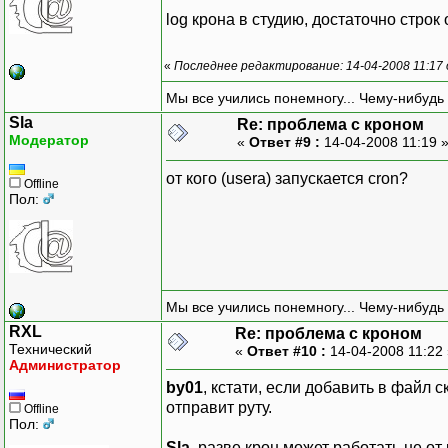
log крона в студию, достаточно строк
«
Последнее редактирование: 14-04-2008 11:17 
Мы все учились понемногу... Чему-нибудь 
Sla
Re: проблема с кроном
Модератор
«
Ответ #9 :
14-04-2008 11:19 
от кого (userа) запускается cron?
Offline
Пол:
Мы все учились понемногу... Чему-нибудь 
RXL
Re: проблема с кроном
Технический
«
Ответ #10 :
14-04-2008 11:22
Администратор
by01
, кстати, если добавить в файл с
отправит руту.
Offline
Пол:
Sla
, разве крон может работать не о