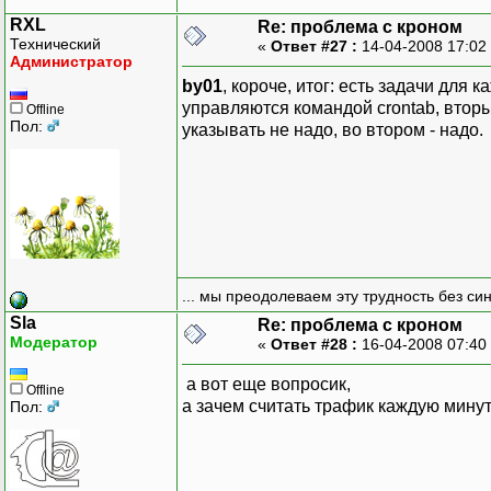
RXL
Re: проблема с кроном
Технический
«
Ответ #27 :
14-04-2008 17:02
Администратор
by01
, короче, итог: есть задачи для
управляются командой crontab, вторы
Offline
Пол:
указывать не надо, во втором - надо.
... мы преодолеваем эту трудность без си
Sla
Re: проблема с кроном
Модератор
«
Ответ #28 :
16-04-2008 07:40
а вот еще вопросик,
Offline
а зачем считать трафик каждую мину
Пол: