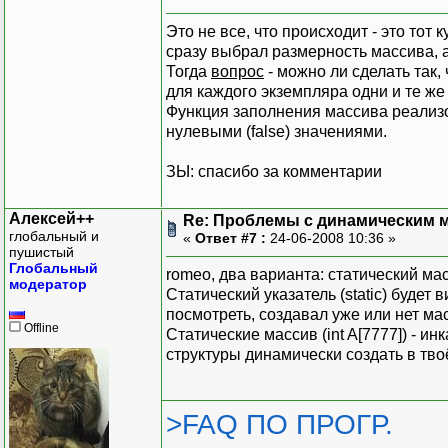
Это не все, что происходит - это тот
сразу выбрал размерность массива, а
Тогда
вопрос
- можно ли сделать так,
для каждого экземпляра одни и те ж
Функция заполнения массива реализов
нулевыми (false) значениями.
ЗЫ: спасибо за комментарии
Алексей++
Re: Проблемы с динамическим м
глобальный и
«
Ответ #7 :
24-06-2008 10:36 »
пушистый
Глобальный
romeo, два варианта: статический мас
модератор
Статический указатель (static) будет
посмотреть, создавал уже или нет мас
Offline
Статические массив (int A[7777]) - и
структуры динамически создать в тво
>FAQ ПО ПРОГР.