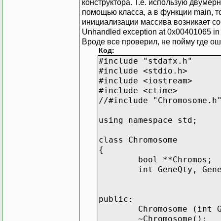
конструктора. Т.е. использую двумер
помощью класса, а в функции main, то
инициализации массива возникает с
Unhandled exception at 0x00401065 in 
Вроде все проверил, не пойму где о
Код:
#include "stdafx.h"
#include <stdio.h>
#include <iostream>
#include <ctime>
//#include "Chromosome.h
using namespace std;
class Chromosome
{
bool **Chromos;
int GeneQty, Gen
public:
Chromosome (int 
~Chromosome();