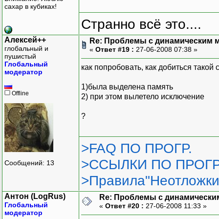
сахар в кубиках!
Странно всё это....
Алексей++
Re: Проблемы с динамическим м
глобальный и
«
Ответ #19 :
27-06-2008 07:38 »
пушистый
Глобальный
как попробовать, как добиться такой 
модератор
1)была выделена память
Offline
2) при этом вылетело исключение
?
>FAQ ПО ПРОГР.
>ССЫЛКИ ПО ПРОГР
Сообщений: 13
>Правила"Неотложки
Антон (LogRus)
Re: Проблемы с динамически
Глобальный
«
Ответ #20 :
27-06-2008 11:33 »
модератор