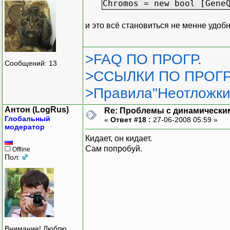
Chromos = new bool [Gene
и это всё становиться не менне удоб
>FAQ ПО ПРОГР.
Сообщений: 13
>ССЫЛКИ ПО ПРОГР
>Правила"Неотложки
Антон (LogRus)
Re: Проблемы с динамически
Глобальный
«
Ответ #18 :
27-06-2008 05:59 »
модератор
Кидает, он кидает.
Сам попробуй.
Offline
Пол:
Внимание! Люблю