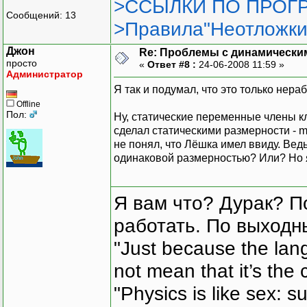
>ССЫЛКИ ПО ПРОГР
Сообщений: 13
>Правила"Неотложки
Джон
Re: Проблемы с динамически
просто
«
Ответ #8 :
24-06-2008 11:59 »
Администратор
Я так и подумал, что это только нера
Offline
Пол:
Ну, статические переменные члены к
сделал статическими размерности - 
не понял, что Лёшка имел ввиду. Ве
одинаковой размерностью? Или? Но я
Я вам что? Дурак? П
работать. По выходн
"Just because the lan
not mean that it’s the 
"Physics is like sex: s