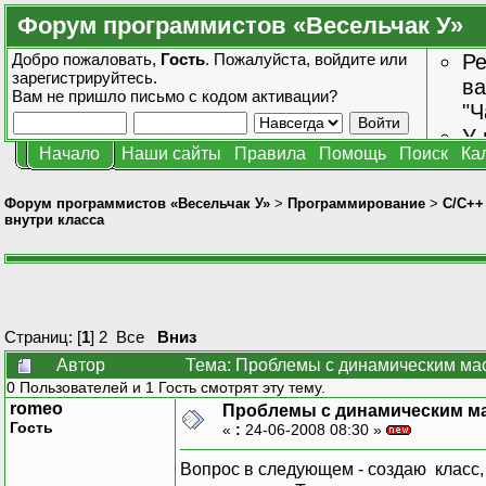
Форум программистов «Весельчак У»
Добро пожаловать,
Гость
. Пожалуйста,
войдите
или
Ре
зарегистрируйтесь
.
ва
Вам не пришло
письмо с кодом активации?
"Ч
У 
Начало
Наши сайты
Правила
Помощь
Поиск
Ка
от
зн
Форум программистов «Весельчак У»
>
Программирование
>
C/C++
внутри класса
Страниц: [
1
]
2
Все
Вниз
Автор
Тема: Проблемы с динамическим мас
0 Пользователей и 1 Гость смотрят эту тему.
romeo
Проблемы с динамическим ма
Гость
«
:
24-06-2008 08:30 »
Вопрос в следующем - создаю класс,