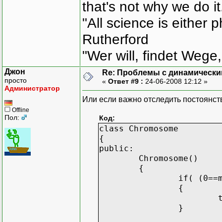
that's not why we do i
"All science is either 
Rutherford
"Wer will, findet Wege,
Джон
Re: Проблемы с динамически
просто
«
Ответ #9 :
24-06-2008 12:12 »
Администратор
Или если важно отследить постоянств
Offline
Пол:
Код:
class Chromosome
{
public:
Chromosome()
{
if( (0==
{
}