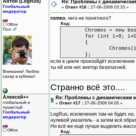
Антон (LogRus)
Re: Проблемы с динамически
Глобальный
«
Ответ #16 :
27-06-2008 03:33 »
модератор
romeo
, чего не понятного?
Код:
Offline
Пол:
Chromos = new bo
for (int i=0; i<
{
Chromos[
};
если в цикле произойдёт исключение 
ты ей или нет. вектор безопасней.
Внимание! Люблю
сахар в кубиках!
Странно всё это....
Алексей++
Re: Проблемы с динамическим м
глобальный и
«
Ответ #17 :
27-06-2008 04:05 »
пушистый
Глобальный
LogRus, исключения там не будет, но
модератор
нулевой указатель - а затем всё обра
Но всё же ещё лучше выделить масси
Offline
Код: