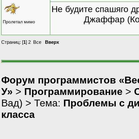
Не будите спашяго д
Джаффар (Ко
Пролетал мимо
Страниц: [
1
]
2
Все
Вверх
Форум программистов «Ве
У»
>
Программирование
>
Вад
) > Тема:
Проблемы с д
класса