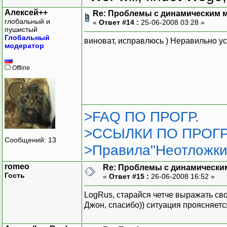
Алексей++
Re: Проблемы с динамическим м
глобальный и
«
Ответ #14 :
25-06-2008 03:28 »
пушистый
Глобальный
виноват, исправлюсь ) Неравильно у
модератор
Offline
>FAQ ПО ПРОГР.
>ССЫЛКИ ПО ПРОГР
Сообщений: 13
>Правила"Неотложки
romeo
Re: Проблемы с динамически
Гость
«
Ответ #15 :
26-06-2008 16:52 »
LogRus, старайся четче выражать св
Джон, спасибо)) ситуация проясняетс