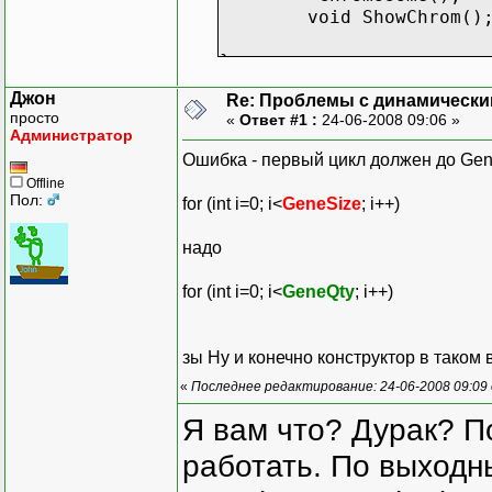
void ShowChrom()
};
Джон
Re: Проблемы с динамически
просто
«
Ответ #1 :
24-06-2008 09:06 »
Chromosome::Chromosome (
Администратор
{
Ошибка - первый цикл должен до Gene
GeneQty = GQty; 
Offline
Chromos = new bo
Пол:
for (int i=0; i<
GeneSize
; i++)
for (int i=0; i<
{
надо
Chromos[
};
for (int i=0; i<
GeneQty
; i++)
for (int l=0; l<
{
for (int j=0; j<Ge
зы Ну и конечно конструктор в таком 
Chromos
«
Последнее редактирование: 24-06-2008 09:09
};
}
Я вам что? Дурак? П
Chromosome::~Chromosome(
работать. По выходн
{