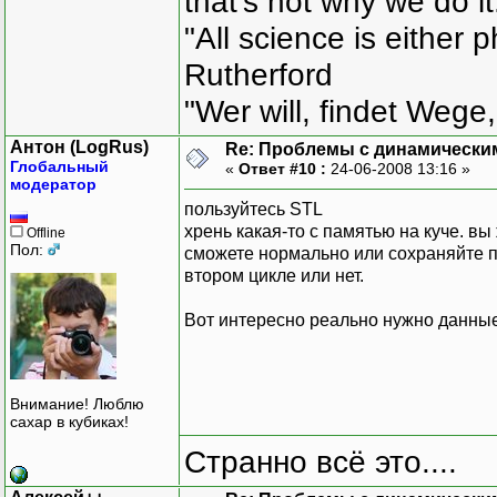
that's not why we do i
static int m_nGe
"All science is either 
};
Rutherford
void main()
"Wer will, findet Wege,
{
int r=5, z=4;
Антон (LogRus)
Re: Проблемы с динамически
Chromosome::SetDim
Глобальный
«
Ответ #10 :
24-06-2008 13:16 »
Chromosome Ch1;
модератор
Chromosome Ch2;
пользуйтесь STL
Chromosome Ch3;
хрень какая-то с памятью на куче. вы
Offline
Chromosome Ch4;
Пол:
сможете нормально или сохраняйте п
втором цикле или нет.
...
Вот интересно реально нужно данные
Внимание! Люблю
сахар в кубиках!
Странно всё это....