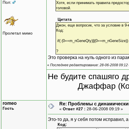
Пол:
Хотя, если принимать правила предостор
головой.
Цитата
Джон, еще вопросик, что за условие в 9-
Код:
Пролетал мимо
if( (0==m_nGeneQty)||(0==m_nGeneSize))
?
Это проверка на нуль одного из пара
«
Последнее редактирование: 28-06-2008 09:12 
Не будите спашяго д
Джаффар (Ко
romeo
Re: Проблемы с динамически
Гость
«
Ответ #27 :
28-06-2008 09:19 »
Это-то да, я у себя потом исправил,
Код: