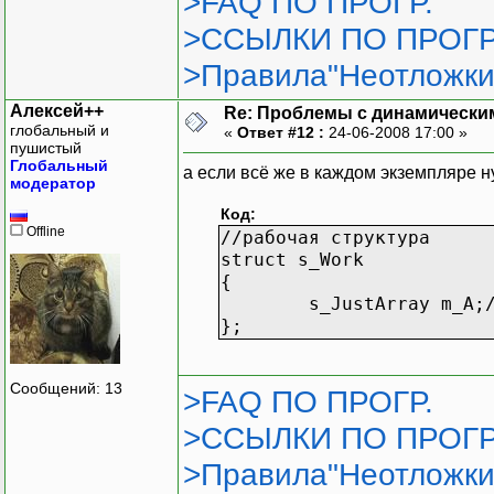
>FAQ ПО ПРОГР.
//рабочая структура
>ССЫЛКИ ПО ПРОГР
struct s_Work
{
>Правила"Неотложки
static s_JustArr
Алексей++
Re: Проблемы с динамически
};
глобальный и
«
Ответ #12 :
24-06-2008 17:00 »
пушистый
Глобальный
а если всё же в каждом экземпляре ну
модератор
Код:
Offline
//рабочая структура
struct s_Work
{
s_JustArray m_A;
};
Сообщений: 13
>FAQ ПО ПРОГР.
>ССЫЛКИ ПО ПРОГР
>Правила"Неотложки