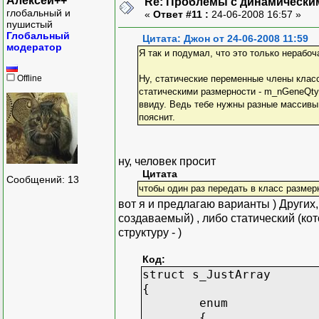
Алексей++
Re: Проблемы с динамически
глобальный и
«
Ответ #11 :
24-06-2008 16:57 »
пушистый
Глобальный
Цитата: Джон от 24-06-2008 11:59
модератор
Я так и подумал, что это только нерабоч
Offline
Ну, статические переменные члены клас
статическими размерности - m_nGeneQty 
ввиду. Ведь тебе нужны разные массивы
пояснит.
ну, человек просит
Цитата
Сообщений: 13
чтобы один раз передать в класс размер
вот я и предлагаю варианты ) Других,
создаваемый) , либо статический (кот
структуру - )
Код:
struct s_JustArray
{
enum
{