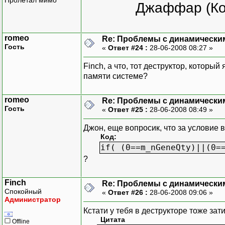
Пролетал мимо
Джаффар (Ко
romeo
Re: Проблемы с динамически
Гость
«
Ответ #24 :
28-06-2008 08:27 »
Finch, а что, тот деструктор, который
памяти системе?
romeo
Re: Проблемы с динамически
Гость
«
Ответ #25 :
28-06-2008 08:49 »
Джон, еще вопросик, что за условие в
Код:
if( (0==m_nGeneQty)||(0=
?
Finch
Re: Проблемы с динамически
Спокойный
«
Ответ #26 :
28-06-2008 09:06 »
Администратор
Кстати у тебя в деструкторе тоже зати
Цитата
Offline