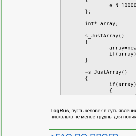
e_N=1000
};
int* array;
s_JustArray()
{
array=ne
if(array
}
~s_JustArray()
{
if(array
{
}
}
LogRus
, пусть человек в суть явлен
//методы для раб
нисколько не менее трудны для пони
//...
};