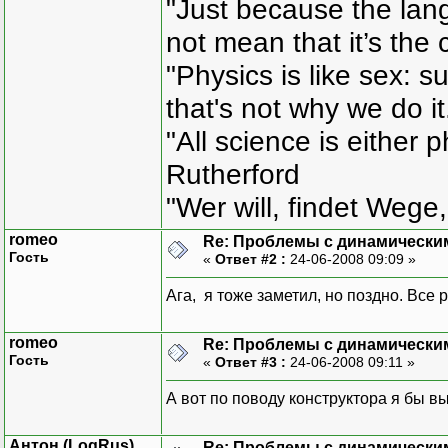
"Just because the lan
for(int i=0; i<G
not mean that it’s the 
delete [] Chromo
}
"Physics is like sex: s
that's not why we do i
void Chromosome::ShowChr
"All science is either 
{
cout<<"Cromosome "<<en
Rutherford
for (int i=0; i<
"Wer will, findet Wege,
{
for (int j=0; j<GeneS
romeo
Re: Проблемы с динамически
cout<<" ";
Гость
«
Ответ #2 :
24-06-2008 09:09 »
}
cout<<endl;
Ага, я тоже заметил, но поздно. Все
};
void main()
romeo
Re: Проблемы с динамически
{
Гость
«
Ответ #3 :
24-06-2008 09:11 »
int r=5, z=4;
Chromosome Ch1(r
А вот по поводу конструктора я бы в
}
Антон (LogRus)
Re: Проблемы с динамически