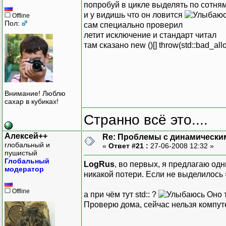
попробуй в цикле выделять по сотням
и у видишь что он ловится
Offline
Пол:
сам специально проверил
летит исключение и стандарт читал
там сказано new ()[] throw(std::bad_all
Внимание! Люблю
сахар в кубиках!
Странно всё это....
Алексей++
Re: Проблемы с динамически
глобальный и
«
Ответ #21 :
27-06-2008 12:32 »
пушистый
Глобальный
LogRus
, во первых, я предлагаю одн
модератор
никакой потери. Если не выделилось 
Offline
а при чём тут std:: ?
Оно 
Проверю дома, сейчас нельзя компут