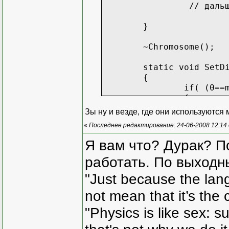
// дальше по 
}
~Chromosome();
static void SetD
{
if( (0==
{
Зы ну и везде, где они используются
«
Последнее редактирование: 24-06-2008 12:14
}
else
Я вам что? Дурак? П
{
работать. По выходн
}
"Just because the lan
}
not mean that it’s the 
private
"Physics is like sex: s
bool **m_pChromo
static int m_nGe