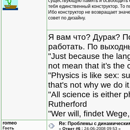
существующую память и освободить е
тебя единственный конструктор. То п
Ибо конструктор не возвращает значе
совет по дизайну.
Я вам что? Дурак? П
работать. По выходн
"Just because the lan
not mean that it’s the 
"Physics is like sex: s
that's not why we do i
"All science is either 
Rutherford
"Wer will, findet Wege,
romeo
Re: Проблемы с динамически
Гость
«
Ответ #6 :
24-06-2008 09:53 »