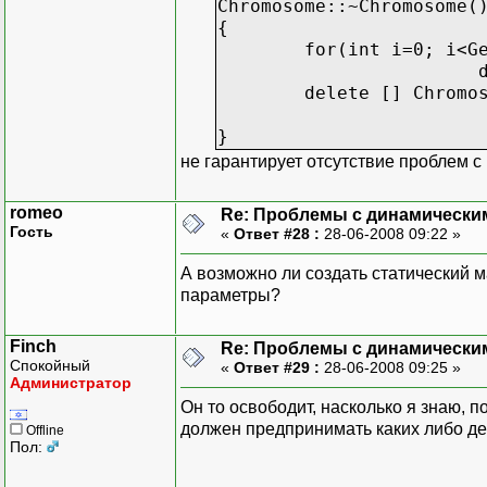
Chromosome::~Chromosome(
{
for(int i=0; i<G
delete [] Chromo
}
не гарантирует отсутствие проблем 
romeo
Re: Проблемы с динамически
Гость
«
Ответ #28 :
28-06-2008 09:22 »
А возможно ли создать статический м
параметры?
Finch
Re: Проблемы с динамически
Спокойный
«
Ответ #29 :
28-06-2008 09:25 »
Администратор
Он то освободит, насколько я знаю, п
должен предпринимать каких либо де
Offline
Пол: