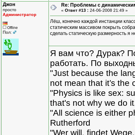
Джон
Re: Проблемы с динамически
просто
«
Ответ #13 :
24-06-2008 21:49 »
Администратор
Лёш, конечно каждой инстанции класса
статическим массивом покрыть собрал
Offline
Пол:
сделать статическую размерность я н
Я вам что? Дурак? П
работать. По выходн
"Just because the lan
not mean that it’s the 
"Physics is like sex: s
that's not why we do i
"All science is either 
Rutherford
"Wer will, findet Wege,