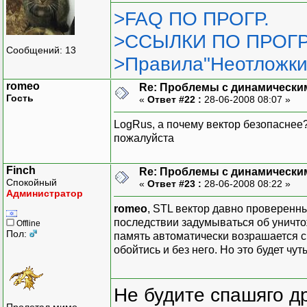
>FAQ ПО ПРОГР.
>ССЫЛКИ ПО ПРОГР
Сообщений: 13
>Правила"Неотложки
romeo
Re: Проблемы с динамически
Гость
«
Ответ #22 :
28-06-2008 08:07 »
LogRus, а почему вектор безопаснее
пожалуйста
Finch
Re: Проблемы с динамически
Спокойный
«
Ответ #23 :
28-06-2008 08:22 »
Администратор
romeo
, STL вектор давно проверенн
последствии задумываться об уничто
Offline
Пол:
память автоматически возрашается с
обойтись и без него. Но это будет чу
Не будите спашяго д