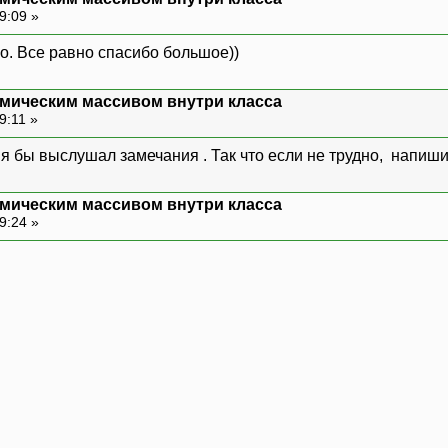
hromos;
9:09 »
но. Все равно спасибо большое))
owChrom()
мическим массивом внутри класса
9:11 »
 "<<endl;
0; i<GeneQty; i++)
 я бы выслушал замечания . Так что если не трудно, напиш
GeneSize; j++) cout<<Chromos[i][j];
мическим массивом внутри класса
 ";
9:24 »
4;
Ch1(r, z);