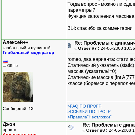
Тогда
вопрос
- можно ли сдела
параметры?
Функция заполнения массива р
ЗЫ: спасибо за комментарии
Алексей++
Re: Проблемы с динамич
глобальный и пушистый
«
Ответ #7 :
24-06-2008 10:3
Глобальный модератор
romeo, два варианта: статиче
Статический указатель (static
Offline
массив (указатель!=0).
Статические массив (int A[77
классе (боремся с переполне
>FAQ ПО ПРОГР.
Сообщений: 13
>ССЫЛКИ ПО ПРОГР.
>Правила"Неотложки"
Джон
Re: Проблемы с дина
просто
«
Ответ #8 :
24-06-2008 1
Администратор