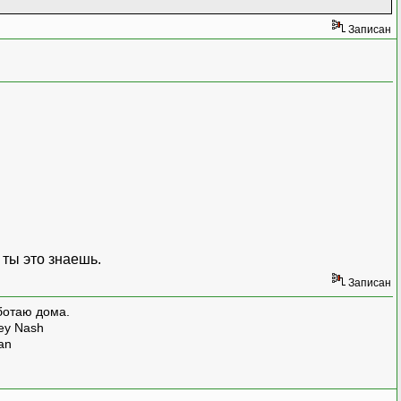
Записан
ромосомы, как массива генов
 ты это знаешь.
Записан
ботаю дома.
rey Nash
man