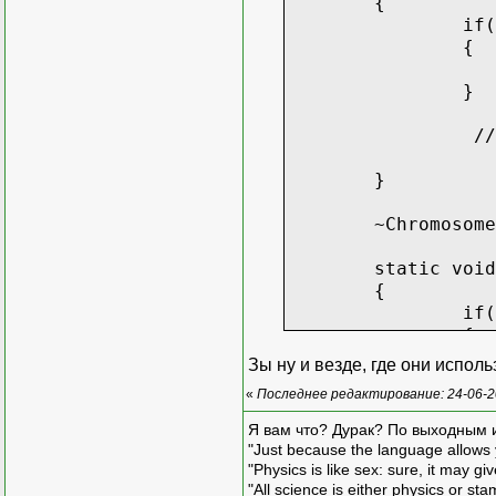
{
if(
{
}
// дальше 
}
~Chromosome
static void
{
if(
{
Зы ну и везде, где они испол
«
Последнее редактирование: 24-06-2
}
els
Я вам что? Дурак? По выходным 
{
"Just because the language allows y
"Physics is like sex: sure, it may g
}
"All science is either physics or st