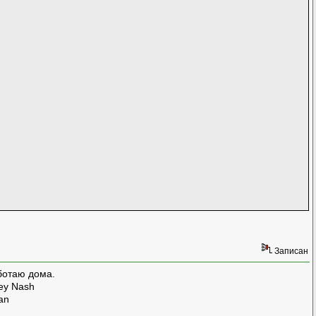
Записан
ботаю дома.
rey Nash
man