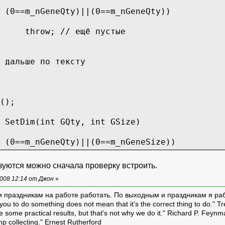
 (0==m_nGeneQty)||(0==m_nGeneQty))
throw; // ещё пустые
по тексту
();
 SetDim(int GQty, int GSize)
 (0==m_nGeneQty)||(0==m_nGeneSize))
m_nGeneQty = GQty;
ьзуются можно сначала проверку встроить.
m_nGeneSize = GSize;
008 12:14 от Джон
»
e
и праздникам на работе работать. По выходным и праздникам я ра
ou to do something does not mean that it’s the correct thing to do." T
throw; // уже проинициаллизированы
ive some practical results, but that's not why we do it." Richard P. Feyn
amp collecting." Ernest Rutherford