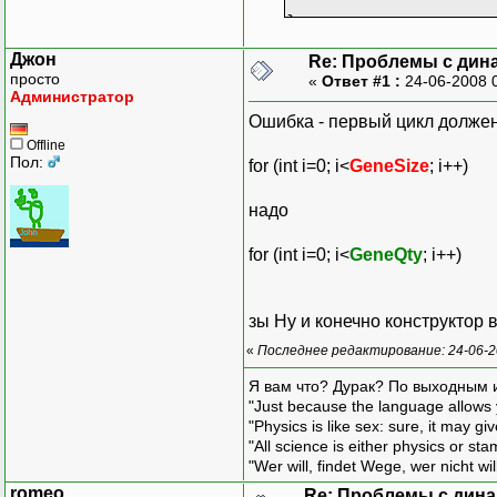
};
Джон
Re: Проблемы с дин
просто
«
Ответ #1 :
24-06-2008 
Chromosome::Chromos
Администратор
{
Ошибка - первый цикл должен
GeneQty = G
Offline
Chromos = n
Пол:
for (int i=0; i<
GeneSize
; i++)
for (int i=
{
надо
Chr
};
for (int i=0; i<
GeneQty
; i++)
for (int l=
{
for (int j=0;
зы Ну и конечно конструктор 
Ch
«
Последнее редактирование: 24-06-2
};
}
Я вам что? Дурак? По выходным 
"Just because the language allows y
Chromosome::~Chromo
"Physics is like sex: sure, it may g
{
"All science is either physics or st
for(int i=0
"Wer will, findet Wege, wer nicht wil
romeo
Re: Проблемы с дина