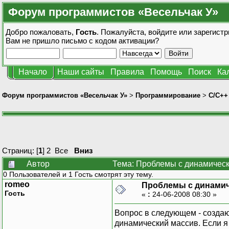
Форум программистов «Весельчак У»
Добро пожаловать,
Гость
. Пожалуйста,
войдите
или
зарегистр
Вам не пришло
письмо с кодом активации?
Начало
Наши сайты
Правила
Помощь
Поиск
Ка
Форум программистов «Весельчак У»
>
Программирование
>
C/C++
Страниц: [
1
]
2
Все
Вниз
Автор
Тема: Проблемы с динамическ
0 Пользователей и 1 Гость смотрят эту тему.
romeo
Проблемы с динамич
Гость
«
:
24-06-2008 08:30 »
Вопрос в следующем - создаю
динамический массив. Если я 