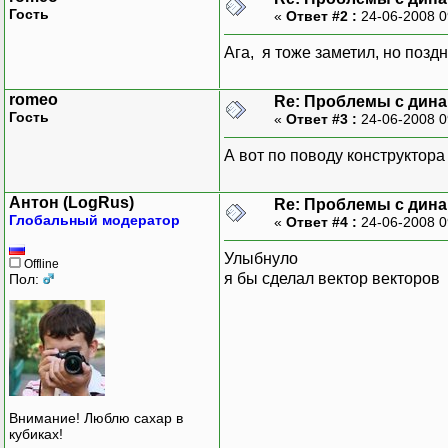
delete [] C
Гость
«
Ответ #2 :
24-06-2008 0
}
Ага, я тоже заметил, но позд
void Chromosome::Sh
romeo
Re: Проблемы с дина
{
Гость
«
Ответ #3 :
24-06-2008 0
cout<<"Cromosome
for (int i=
А вот по поводу конструктора
{
for (int j=0; j<
Антон (LogRus)
Re: Проблемы с дина
cout<<"
Глобальный модератор
«
Ответ #4 :
24-06-2008 0
}
cout<<endl;
Улыбнуло
Offline
};
я бы сделал вектор векторов
Пол:
void main()
{
int r=5, z=
Chromosome 
}
Внимание! Люблю сахар в
кубиках!