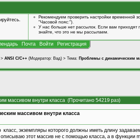
Рекомендуем проверить настройки временной зо
ируйтесь
.
"Часовой пояс:").
У нас больше нет рассылок. Если вам приходят п
знайте, что это не мы рассылаем.
лендарь
Почта
Войти
Регистрация
>
ANSI С/С++
(Модератор:
Вад
) > Тема:
Проблемы с динамическим ма
им массивом внутри класса (Прочитано 54219 раз)
еским массивом внутри класса
 класс, экземпляры которого должны иметь длину задаваем
описываю этот массив не с помощью класса, а в функции ma