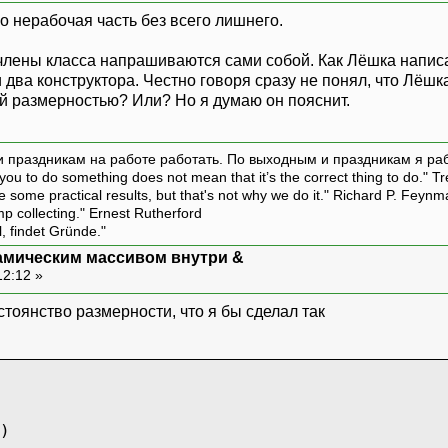
ко нерабочая часть без всего лишнего.
члены класса напрашиваются сами собой. Как Лёшка написа
два конструктора. Честно говоря сразу не понял, что Лёшк
й размерностью? Или? Но я думаю он пояснит.
и праздникам на работе работать. По выходным и праздникам я ра
ou to do something does not mean that it’s the correct thing to do." T
ive some practical results, but that's not why we do it." Richard P. Feyn
amp collecting." Ernest Rutherford
l, findet Gründe."
амическим массивом внутри &
12:12 »
тоянство размерности, что я бы сделал так
)