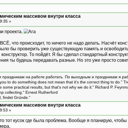
мическим массивом внутри класса
9:35 »
чи проекта.
ВСЁ, что происходит, то ничего не надо делать. Насчёт конст
было бы проверить уже существующую память и освободить
 конструктор. То пойдёт. Я бы сделал стандартный констру
ния ты будешь передавать разные. Но это уже просто совет
и праздникам на работе работать. По выходным и праздникам я ра
ou to do something does not mean that it’s the correct thing to do." T
ive some practical results, but that's not why we do it." Richard P. Feyn
amp collecting." Ernest Rutherford
l, findet Gründe."
мическим массивом внутри класса
9:53 »
 это тот кусок где была проблема. Вообще я планирую, чтоб
мера.