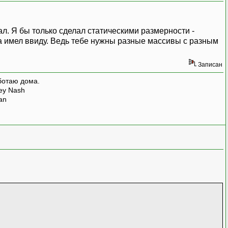
л. Я бы только сделал статическими размерности -
а имел ввиду. Ведь тебе нужны разные массивы с разным
Записан
ботаю дома.
rey Nash
man