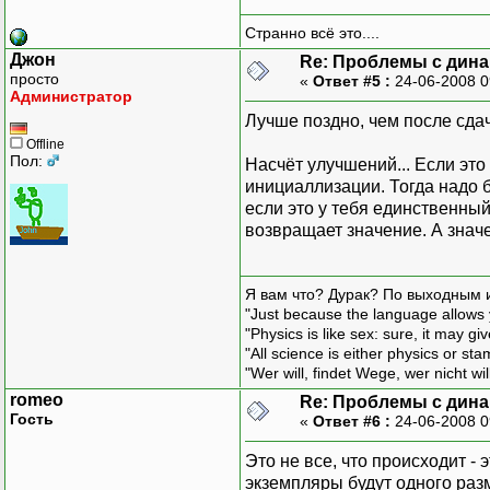
Странно всё это....
Джон
Re: Проблемы с дина
просто
«
Ответ #5 :
24-06-2008 0
Администратор
Лучше поздно, чем после сда
Offline
Пол:
Насчёт улучшений... Если это 
инициаллизации. Тогда надо 
если это у тебя единственный
возвращает значение. А значе
Я вам что? Дурак? По выходным 
"Just because the language allows y
"Physics is like sex: sure, it may g
"All science is either physics or st
"Wer will, findet Wege, wer nicht wil
romeo
Re: Проблемы с дина
Гость
«
Ответ #6 :
24-06-2008 0
Это не все, что происходит -
экземпляры будут одного раз