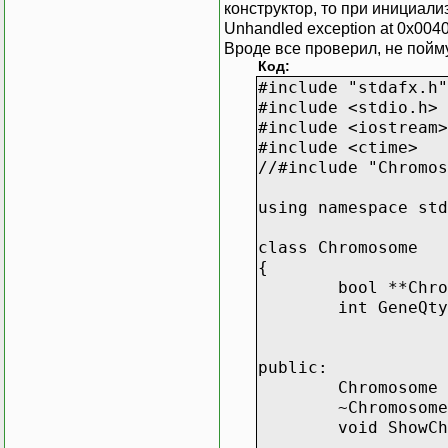
конструктор, то при инициал
Unhandled exception at 0x0040
Вроде все проверил, не пойм
Код:
#include "stdafx.h"
#include <stdio.h>
#include <iostream>
#include <ctime>
//#include "Chromos
using namespace std
class Chromosome
{
bool **Chro
int GeneQty
public:
Chromosome 
~Chromosome
void ShowCh