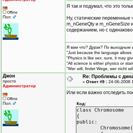
Я так и подумал, что это толь
Offline
Пол:
Ну, статические переменные 
m_nGeneQty и m_nGeneSize и 
содержанием, но с одинаково
Я вам что? Дурак? По выходным 
"Just because the language allows y
"Physics is like sex: sure, it may g
"All science is either physics or st
"Wer will, findet Wege, wer nicht wil
Джон
Re: Проблемы с дин
просто
«
Ответ #9 :
24-06-2008 
Администратор
Или если важно отследить пос
Offline
Пол:
Код:
class Chromosome
{
public:
Chromosome(