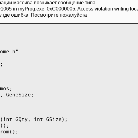
изации массива возникает сообщение типа
1065 in myProg.exe: 0xC0000005: Access violation writing loc
у где ошибка. Посмотрите пожалуйста
ome.h"
;
mos;
, GeneSize;
(int GQty, int GSize);
();
rom();