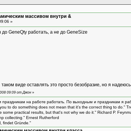
амическим массивом внутри &
09:06 »
ome (int GQty, int GSize)//создание пустой х
 до GeneQty работать, а не до GeneSize
Qty; GeneSize = GSize;
ew bool* [GeneQty];
0; i<GeneSize; i++)
omos[i] = new bool[GeneSize];
0; l<GeneQty; l++)
 j<GeneSize; j++)
в таком виде оставлять это просто безобразие, но я надеюсь
romos[l][j]= false;
008 09:09 от Джон
»
и праздникам на работе работать. По выходным и праздникам я ра
ou to do something does not mean that it’s the correct thing to do." T
some()
ive some practical results, but that's not why we do it." Richard P. Feyn
amp collecting." Ernest Rutherford
; i<GeneQty; i++)
l, findet Gründe."
delete [] Chromos[i];
мическим массивом внутри класса