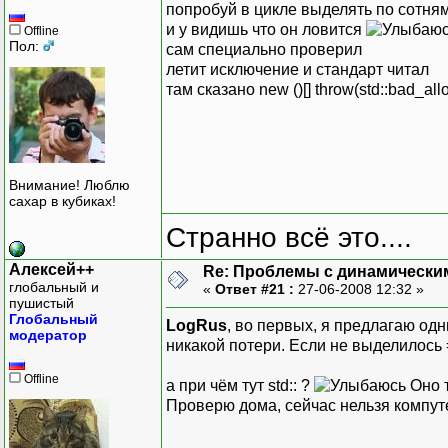
попробуй в цикле выделять по сотням
и у видишь что он ловится
Offline
Пол:
сам специально проверил
летит исключение и стандарт читал
там сказано new ()[] throw(std::bad_all
Внимание! Люблю
сахар в кубиках!
Странно всё это....
Алексей++
Re: Проблемы с динамически
глобальный и
«
Ответ #21 :
27-06-2008 12:32 »
пушистый
Глобальный
LogRus
, во первых, я предлагаю одн
модератор
никакой потери. Если не выделилось 
Offline
а при чём тут std:: ?
Оно 
Проверю дома, сейчас нельзя компут