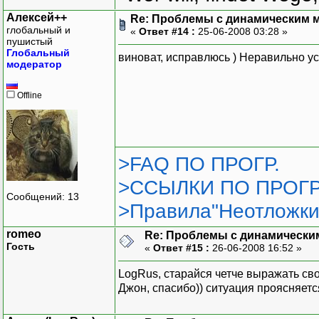
Алексей++
Re: Проблемы с динамическим м
глобальный и
«
Ответ #14 :
25-06-2008 03:28 »
пушистый
Глобальный
виноват, исправлюсь ) Неравильно у
модератор
Offline
>FAQ ПО ПРОГР.
>ССЫЛКИ ПО ПРОГР
Сообщений: 13
>Правила"Неотложки
romeo
Re: Проблемы с динамически
Гость
«
Ответ #15 :
26-06-2008 16:52 »
LogRus, старайся четче выражать св
Джон, спасибо)) ситуация проясняетс