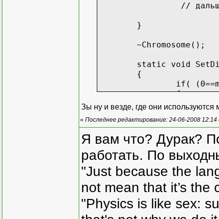
// дальше по 
}
~Chromosome();
static void SetD
{
if( (0==
{
Зы ну и везде, где они используются
«
Последнее редактирование: 24-06-2008 12:14
}
else
Я вам что? Дурак? П
{
работать. По выходн
}
"Just because the lan
}
not mean that it’s the 
private
"Physics is like sex: s
bool **m_pChromo
static int m_nGe