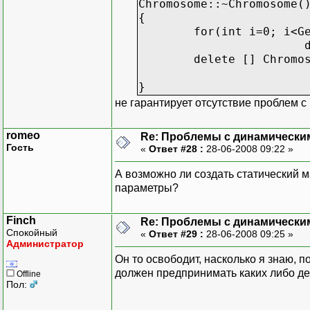
Chromosome::~Chromosome(
{
for(int i=0; i<G
delete [] Chromo
}
не гарантирует отсутствие проблем 
romeo
Re: Проблемы с динамически
Гость
«
Ответ #28 :
28-06-2008 09:22 »
А возможно ли создать статический м
параметры?
Finch
Re: Проблемы с динамически
Спокойный
«
Ответ #29 :
28-06-2008 09:25 »
Администратор
Он то освободит, насколько я знаю, п
должен предпринимать каких либо де
Offline
Пол: