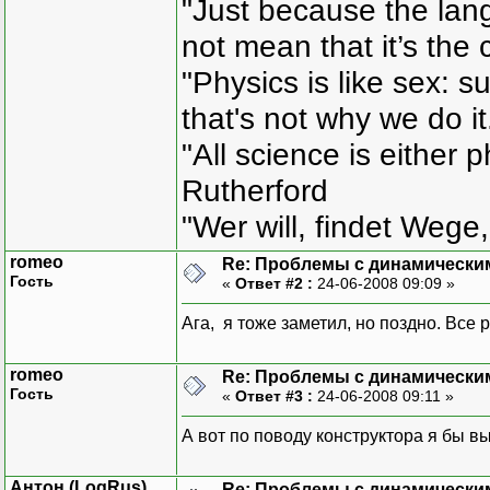
"Just because the lan
for(int i=0; i<G
not mean that it’s the 
delete [] Chromo
}
"Physics is like sex: s
that's not why we do i
void Chromosome::ShowChr
"All science is either 
{
cout<<"Cromosome "<<en
Rutherford
for (int i=0; i<
"Wer will, findet Wege,
{
for (int j=0; j<GeneS
romeo
Re: Проблемы с динамически
cout<<" ";
Гость
«
Ответ #2 :
24-06-2008 09:09 »
}
cout<<endl;
Ага, я тоже заметил, но поздно. Все
};
void main()
romeo
Re: Проблемы с динамически
{
Гость
«
Ответ #3 :
24-06-2008 09:11 »
int r=5, z=4;
Chromosome Ch1(r
А вот по поводу конструктора я бы в
}
Антон (LogRus)
Re: Проблемы с динамически