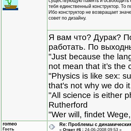
существующую память и освободить е
тебя единственный конструктор. То п
Ибо конструктор не возвращает значе
совет по дизайну.
Я вам что? Дурак? П
работать. По выходн
"Just because the lan
not mean that it’s the 
"Physics is like sex: s
that's not why we do i
"All science is either 
Rutherford
"Wer will, findet Wege,
romeo
Re: Проблемы с динамически
Гость
«
Ответ #6 :
24-06-2008 09:53 »