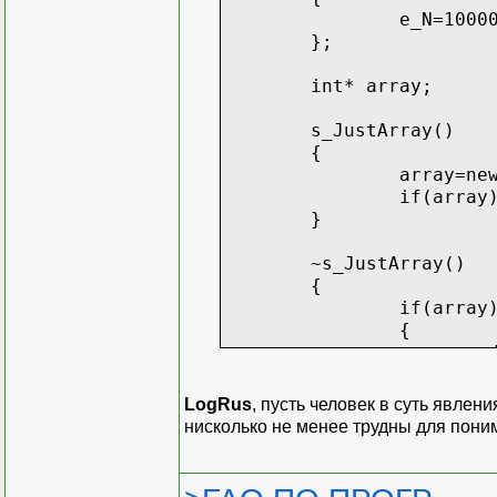
e_N=1000
};
int* array;
s_JustArray()
{
array=ne
if(array
}
~s_JustArray()
{
if(array
{
}
}
LogRus
, пусть человек в суть явлен
//методы для раб
нисколько не менее трудны для пони
//...
};