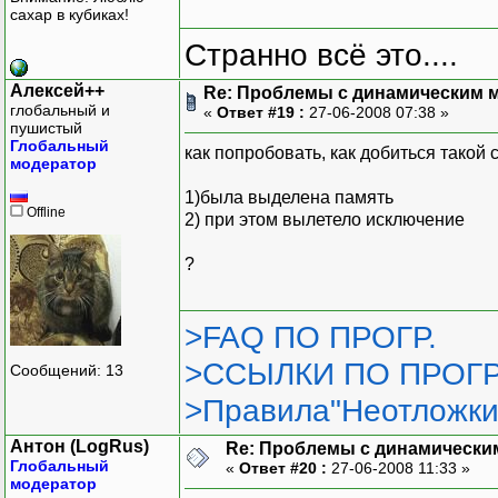
сахар в кубиках!
Странно всё это....
Алексей++
Re: Проблемы с динамическим м
глобальный и
«
Ответ #19 :
27-06-2008 07:38 »
пушистый
Глобальный
как попробовать, как добиться такой 
модератор
1)была выделена память
Offline
2) при этом вылетело исключение
?
>FAQ ПО ПРОГР.
>ССЫЛКИ ПО ПРОГР
Сообщений: 13
>Правила"Неотложки
Антон (LogRus)
Re: Проблемы с динамически
Глобальный
«
Ответ #20 :
27-06-2008 11:33 »
модератор