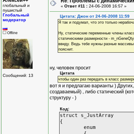
Алексей++
Re: Проблемы с динамически
глобальный и
«
Ответ #11 :
24-06-2008 16:57 »
пушистый
Глобальный
Цитата: Джон от 24-06-2008 11:59
модератор
Я так и подумал, что это только нерабоч
Offline
Ну, статические переменные члены клас
статическими размерности - m_nGeneQty 
ввиду. Ведь тебе нужны разные массивы
пояснит.
ну, человек просит
Цитата
Сообщений: 13
чтобы один раз передать в класс размер
вот я и предлагаю варианты ) Других,
создаваемый) , либо статический (кот
структуру - )
Код:
struct s_JustArray
{
enum
{