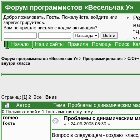
Форум программистов «Весельчак У»
Добро пожаловать,
Гость
. Пожалуйста,
войдите
или
Ре
зарегистрируйтесь
.
ва
Вам не пришло
письмо с кодом активации?
"Ч
У 
Начало
Наши сайты
Правила
Помощь
Поиск
Ка
от
зн
Форум программистов «Весельчак У»
>
Программирование
>
C/C++
внутри класса
Страниц: [
1
]
2
Все
Вниз
Автор
Тема: Проблемы с динамическим мас
0 Пользователей и 1 Гость смотрят эту тему.
romeo
Проблемы с динамическим ма
Гость
«
:
24-06-2008 08:30 »
Вопрос в следующем - создаю класс,