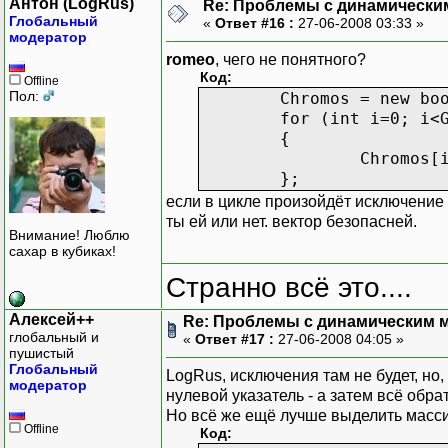
Антон (LogRus)
Re: Проблемы с динамически
Глобальный
«
Ответ #16 :
27-06-2008 03:33 »
модератор
romeo
, чего не понятного?
Код:
Offline
Пол:
Chromos = new bo
for (int i=0; i<
{
Chromos[
};
если в цикле произойдёт исключение 
ты ей или нет. вектор безопасней.
Внимание! Люблю
сахар в кубиках!
Странно всё это....
Алексей++
Re: Проблемы с динамическим м
глобальный и
«
Ответ #17 :
27-06-2008 04:05 »
пушистый
Глобальный
LogRus, исключения там не будет, но
модератор
нулевой указатель - а затем всё обра
Но всё же ещё лучше выделить масси
Offline
Код: