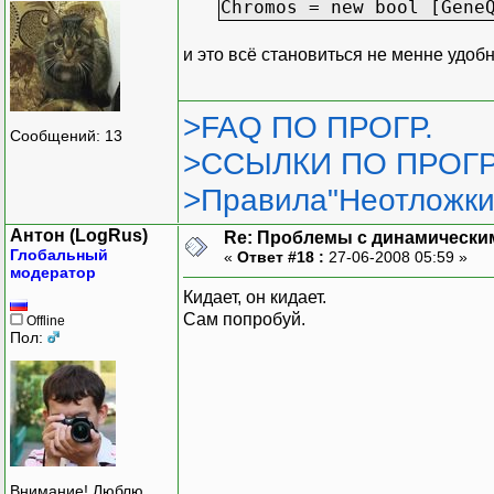
Chromos = new bool [Gene
и это всё становиться не менне удоб
>FAQ ПО ПРОГР.
Сообщений: 13
>ССЫЛКИ ПО ПРОГР
>Правила"Неотложки
Антон (LogRus)
Re: Проблемы с динамически
Глобальный
«
Ответ #18 :
27-06-2008 05:59 »
модератор
Кидает, он кидает.
Сам попробуй.
Offline
Пол:
Внимание! Люблю