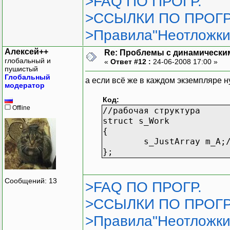
>FAQ ПО ПРОГР.
//рабочая структура
>ССЫЛКИ ПО ПРОГР
struct s_Work
{
>Правила"Неотложки
static s_JustArr
Алексей++
Re: Проблемы с динамически
};
глобальный и
«
Ответ #12 :
24-06-2008 17:00 »
пушистый
Глобальный
а если всё же в каждом экземпляре ну
модератор
Код:
Offline
//рабочая структура
struct s_Work
{
s_JustArray m_A;
};
Сообщений: 13
>FAQ ПО ПРОГР.
>ССЫЛКИ ПО ПРОГР
>Правила"Неотложки