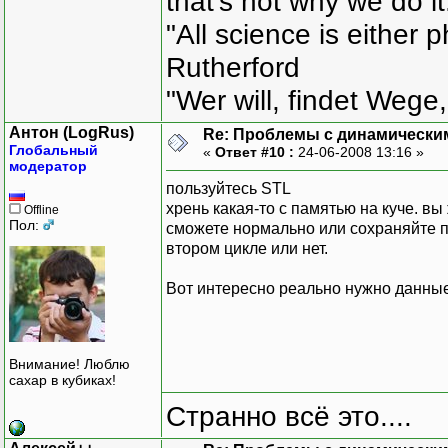
that's not why we do i
static int m_nGe
"All science is either 
};
Rutherford
void main()
"Wer will, findet Wege,
{
int r=5, z=4;
Антон (LogRus)
Re: Проблемы с динамически
Chromosome::SetDim
Глобальный
«
Ответ #10 :
24-06-2008 13:16 »
Chromosome Ch1;
модератор
Chromosome Ch2;
пользуйтесь STL
Chromosome Ch3;
хрень какая-то с памятью на куче. вы
Offline
Chromosome Ch4;
Пол:
сможете нормально или сохраняйте п
втором цикле или нет.
...
Вот интересно реально нужно данные
Внимание! Люблю
сахар в кубиках!
Странно всё это....