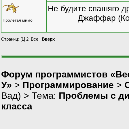
Не будите спашяго д
Джаффар (Ко
Пролетал мимо
Страниц: [
1
]
2
Все
Вверх
Форум программистов «Ве
У»
>
Программирование
>
Вад
) > Тема:
Проблемы с д
класса