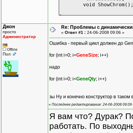
void ShowChrom()
};
Джон
Re: Проблемы с динамически
просто
«
Ответ #1 :
24-06-2008 09:06 »
Chromosome::Chromosome (
Администратор
{
Ошибка - первый цикл должен до Gene
GeneQty = GQty; 
Offline
Chromos = new bo
Пол:
for (int i=0; i<
GeneSize
; i++)
for (int i=0; i<
{
надо
Chromos[
};
for (int i=0; i<
GeneQty
; i++)
for (int l=0; l<
{
for (int j=0; j<Ge
зы Ну и конечно конструктор в таком 
Chromos
«
Последнее редактирование: 24-06-2008 09:09
};
}
Я вам что? Дурак? П
Chromosome::~Chromosome(
работать. По выходн
{