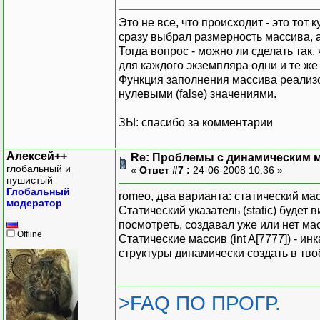
Это не все, что происходит - это тот
сразу выбрал размерность массива, а
Тогда
вопрос
- можно ли сделать так,
для каждого экземпляра одни и те ж
Функция заполнения массива реализов
нулевыми (false) значениями.
ЗЫ: спасибо за комментарии
Алексей++
Re: Проблемы с динамическим м
глобальный и
«
Ответ #7 :
24-06-2008 10:36 »
пушистый
Глобальный
romeo, два варианта: статический мас
модератор
Статический указатель (static) будет
посмотреть, создавал уже или нет мас
Offline
Статические массив (int A[7777]) - и
структуры динамически создать в тво
>FAQ ПО ПРОГР.