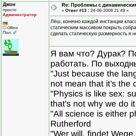
Джон
Re: Проблемы с динамически
просто
«
Ответ #13 :
24-06-2008 21:49 »
Администратор
Лёш, конечно каждой инстанции класса
статическим массивом покрыть собрал
Offline
Пол:
сделать статическую размерность я н
Я вам что? Дурак? П
работать. По выходн
"Just because the lan
not mean that it’s the 
"Physics is like sex: s
that's not why we do i
"All science is either 
Rutherford
"Wer will, findet Wege,