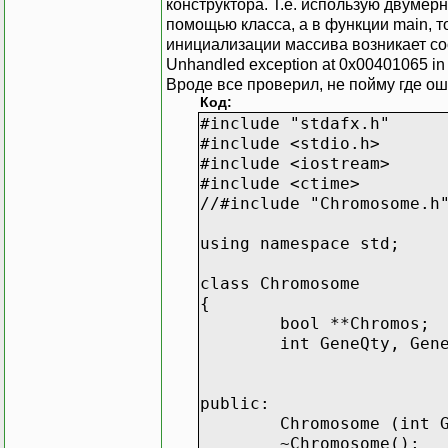
конструктора. Т.е. использую двумер
помощью класса, а в функции main, то
инициализации массива возникает с
Unhandled exception at 0x00401065 in 
Вроде все проверил, не пойму где о
Код:
#include "stdafx.h"
#include <stdio.h>
#include <iostream>
#include <ctime>
//#include "Chromosome.h
using namespace std;
class Chromosome
{
bool **Chromos;
int GeneQty, Gen
public:
Chromosome (int 
~Chromosome();