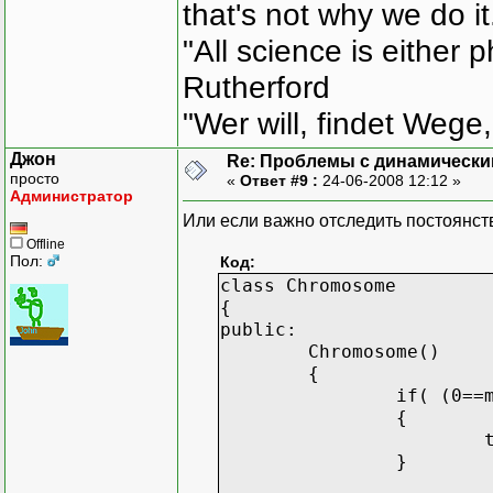
that's not why we do i
"All science is either 
Rutherford
"Wer will, findet Wege,
Джон
Re: Проблемы с динамически
просто
«
Ответ #9 :
24-06-2008 12:12 »
Администратор
Или если важно отследить постоянств
Offline
Пол:
Код:
class Chromosome
{
public:
Chromosome()
{
if( (0==
{
}