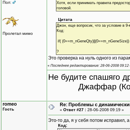
Пол:
Хотя, если принимать правила предостор
головой.
Цитата
Джон, еще вопросик, что за условие в 9-
Код:
Пролетал мимо
if( (0==m_nGeneQty)||(0==m_nGeneSize))
?
Это проверка на нуль одного из пара
«
Последнее редактирование: 28-06-2008 09:12 
Не будите спашяго д
Джаффар (Ко
romeo
Re: Проблемы с динамически
Гость
«
Ответ #27 :
28-06-2008 09:19 »
Это-то да, я у себя потом исправил,
Код: