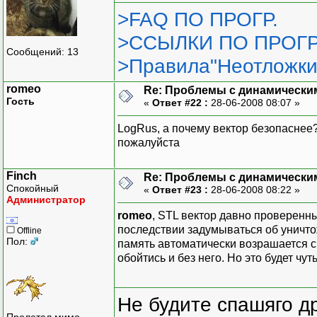
>FAQ ПО ПРОГР.
>ССЫЛКИ ПО ПРОГР
Сообщений: 13
>Правила"Неотложки
romeo
Re: Проблемы с динамически
Гость
«
Ответ #22 :
28-06-2008 08:07 »
LogRus, а почему вектор безопаснее
пожалуйста
Finch
Re: Проблемы с динамически
Спокойный
«
Ответ #23 :
28-06-2008 08:22 »
Администратор
romeo
, STL вектор давно проверенн
последствии задумываться об уничто
Offline
Пол:
память автоматически возрашается с
обойтись и без него. Но это будет чу
Не будите спашяго д