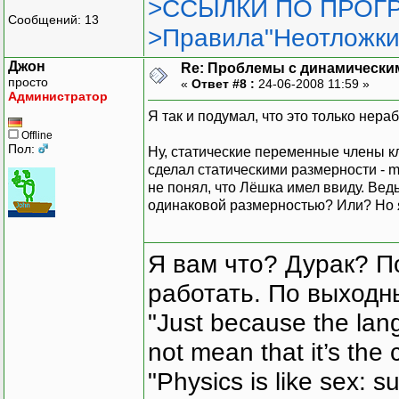
>ССЫЛКИ ПО ПРОГР
Сообщений: 13
>Правила"Неотложки
Джон
Re: Проблемы с динамически
просто
«
Ответ #8 :
24-06-2008 11:59 »
Администратор
Я так и подумал, что это только нера
Offline
Пол:
Ну, статические переменные члены к
сделал статическими размерности - 
не понял, что Лёшка имел ввиду. Ве
одинаковой размерностью? Или? Но я
Я вам что? Дурак? П
работать. По выходн
"Just because the lan
not mean that it’s the 
"Physics is like sex: s