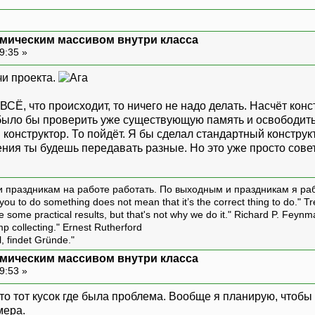
мическим массивом внутри класса
9:35 »
чи проекта.
ВСЁ, что происходит, то ничего не надо делать. Насчёт конст
было бы проверить уже существующую память и освободить
 конструктор. То пойдёт. Я бы сделал стандартный констру
ния ты будешь передавать разные. Но это уже просто совет
и праздникам на работе работать. По выходным и праздникам я ра
ou to do something does not mean that it’s the correct thing to do." T
ive some practical results, but that's not why we do it." Richard P. Feyn
amp collecting." Ernest Rutherford
l, findet Gründe."
мическим массивом внутри класса
9:53 »
 это тот кусок где была проблема. Вообще я планирую, чтоб
мера.