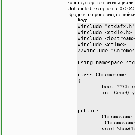
конструктор, то при инициал
Unhandled exception at 0x0040
Вроде все проверил, не пойм
Код:
#include "stdafx.h"
#include <stdio.h>
#include <iostream>
#include <ctime>
//#include "Chromos
using namespace std
class Chromosome
{
bool **Chro
int GeneQty
public:
Chromosome 
~Chromosome
void ShowCh