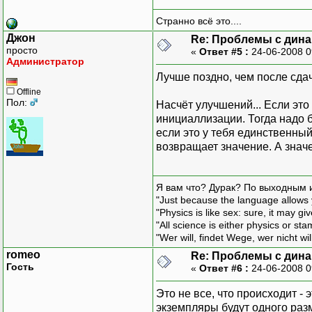
Странно всё это....
Джон
Re: Проблемы с дина
просто
«
Ответ #5 :
24-06-2008 0
Администратор
Лучше поздно, чем после сда
Offline
Пол:
Насчёт улучшений... Если это 
инициаллизации. Тогда надо 
если это у тебя единственный
возвращает значение. А значе
Я вам что? Дурак? По выходным 
"Just because the language allows y
"Physics is like sex: sure, it may g
"All science is either physics or st
"Wer will, findet Wege, wer nicht wil
romeo
Re: Проблемы с дина
Гость
«
Ответ #6 :
24-06-2008 0
Это не все, что происходит -
экземпляры будут одного раз