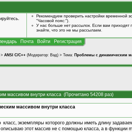
Рекомендуем проверить настройки временной зо
ируйтесь
.
"Часовой пояс:").
У нас больше нет рассылок. Если вам приходят п
знайте, что это не мы рассылаем.
лендарь
Почта
Войти
Регистрация
>
ANSI С/С++
(Модератор:
Вад
) > Тема:
Проблемы с динамическим ма
им массивом внутри класса (Прочитано 54208 раз)
еским массивом внутри класса
 класс, экземпляры которого должны иметь длину задаваем
описываю этот массив не с помощью класса, а в функции ma