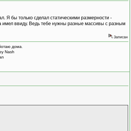
л. Я бы только сделал статическими размерности -
а имел ввиду. Ведь тебе нужны разные массивы с разным
Записан
ботаю дома.
rey Nash
man