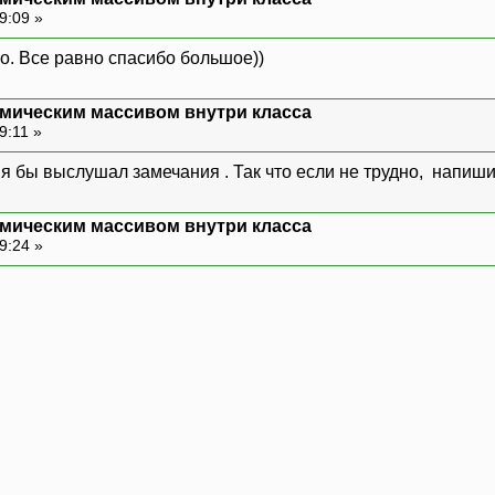
hromos;
9:09 »
но. Все равно спасибо большое))
owChrom()
мическим массивом внутри класса
9:11 »
 "<<endl;
0; i<GeneQty; i++)
 я бы выслушал замечания . Так что если не трудно, напиш
GeneSize; j++) cout<<Chromos[i][j];
мическим массивом внутри класса
 ";
9:24 »
4;
Ch1(r, z);