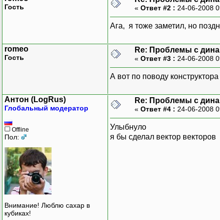
delete [] C
Гость
«
Ответ #2 :
24-06-2008 0
}
Ага, я тоже заметил, но позд
void Chromosome::Sh
romeo
Re: Проблемы с дина
{
Гость
«
Ответ #3 :
24-06-2008 0
cout<<"Cromosome
for (int i=
А вот по поводу конструктора
{
for (int j=0; j<
Антон (LogRus)
Re: Проблемы с дина
cout<<"
Глобальный модератор
«
Ответ #4 :
24-06-2008 0
}
cout<<endl;
Улыбнуло
Offline
};
я бы сделал вектор векторов
Пол:
void main()
{
int r=5, z=
Chromosome 
}
Внимание! Люблю сахар в
кубиках!