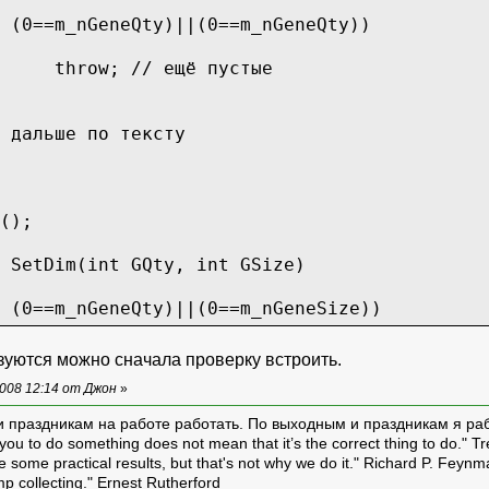
 (0==m_nGeneQty)||(0==m_nGeneQty))
throw; // ещё пустые
по тексту
();
 SetDim(int GQty, int GSize)
 (0==m_nGeneQty)||(0==m_nGeneSize))
m_nGeneQty = GQty;
ьзуются можно сначала проверку встроить.
m_nGeneSize = GSize;
008 12:14 от Джон
»
e
и праздникам на работе работать. По выходным и праздникам я ра
ou to do something does not mean that it’s the correct thing to do." T
throw; // уже проинициаллизированы
ive some practical results, but that's not why we do it." Richard P. Feyn
amp collecting." Ernest Rutherford