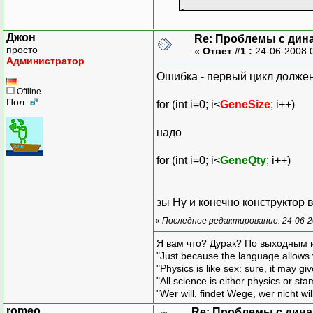
};
Джон
Re: Проблемы с дин
просто
«
Ответ #1 :
24-06-2008 
Chromosome::Chromos
Администратор
{
Ошибка - первый цикл должен
GeneQty = G
Offline
Chromos = n
Пол:
for (int i=0; i<
GeneSize
; i++)
for (int i=
{
надо
Chr
};
for (int i=0; i<
GeneQty
; i++)
for (int l=
{
for (int j=0;
зы Ну и конечно конструктор 
Ch
«
Последнее редактирование: 24-06-2
};
}
Я вам что? Дурак? По выходным 
"Just because the language allows y
Chromosome::~Chromo
"Physics is like sex: sure, it may g
{
"All science is either physics or st
for(int i=0
"Wer will, findet Wege, wer nicht wil
romeo
Re: Проблемы с дина