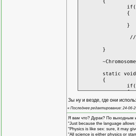
{
if(
{
}
// дальше 
}
~Chromosome
static void
{
if(
{
Зы ну и везде, где они испол
«
Последнее редактирование: 24-06-2
}
els
Я вам что? Дурак? По выходным 
{
"Just because the language allows y
"Physics is like sex: sure, it may g
}
"All science is either physics or st