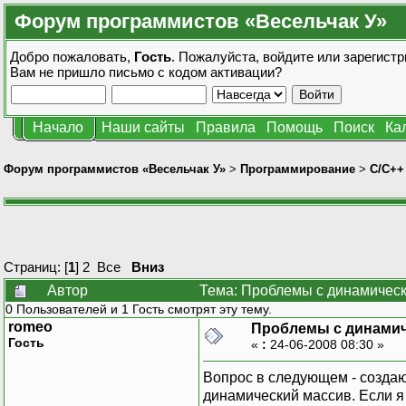
Форум программистов «Весельчак У»
Добро пожаловать,
Гость
. Пожалуйста,
войдите
или
зарегистр
Вам не пришло
письмо с кодом активации?
Начало
Наши сайты
Правила
Помощь
Поиск
Ка
Форум программистов «Весельчак У»
>
Программирование
>
C/C++
Страниц: [
1
]
2
Все
Вниз
Автор
Тема: Проблемы с динамическ
0 Пользователей и 1 Гость смотрят эту тему.
romeo
Проблемы с динамич
Гость
«
:
24-06-2008 08:30 »
Вопрос в следующем - создаю
динамический массив. Если я 