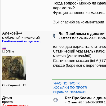
Тогда
вопрос
- можно ли сдела
параметры?
Функция заполнения массива р
ЗЫ: спасибо за комментарии
Алексей++
Re: Проблемы с динамич
глобальный и пушистый
«
Ответ #7 :
24-06-2008 10:3
Глобальный модератор
romeo, два варианта: статиче
Статический указатель (static
Offline
массив (указатель!=0).
Статические массив (int A[77
классе (боремся с переполне
>FAQ ПО ПРОГР.
Сообщений: 13
>ССЫЛКИ ПО ПРОГР.
>Правила"Неотложки"
Джон
Re: Проблемы с дина
просто
«
Ответ #8 :
24-06-2008 1
Администратор