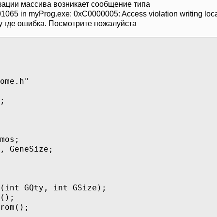
изации массива возникает сообщение типа
1065 in myProg.exe: 0xC0000005: Access violation writing loc
у где ошибка. Посмотрите пожалуйста
ome.h"
;
mos;
, GeneSize;
(int GQty, int GSize);
();
rom();