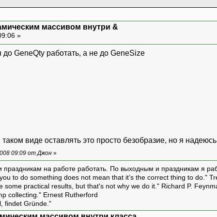
амическим массивом внутри &
09:06 »
ome (int GQty, int GSize)//создание пустой х
 до GeneQty работать, а не до GeneSize
Qty; GeneSize = GSize;
ew bool* [GeneQty];
0; i<GeneSize; i++)
omos[i] = new bool[GeneSize];
0; l<GeneQty; l++)
 j<GeneSize; j++)
в таком виде оставлять это просто безобразие, но я надеюсь
romos[l][j]= false;
008 09:09 от Джон
»
и праздникам на работе работать. По выходным и праздникам я ра
ou to do something does not mean that it’s the correct thing to do." T
some()
ive some practical results, but that's not why we do it." Richard P. Feyn
amp collecting." Ernest Rutherford
; i<GeneQty; i++)
l, findet Gründe."
delete [] Chromos[i];
мическим массивом внутри класса