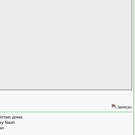
Записан
ботаю дома.
rey Nash
man