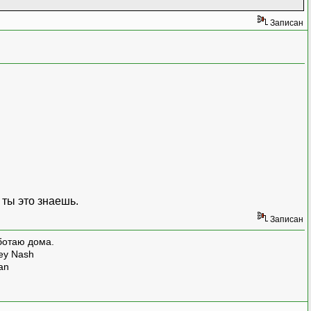
Записан
ромосомы, как массива генов
 ты это знаешь.
Записан
ботаю дома.
rey Nash
man