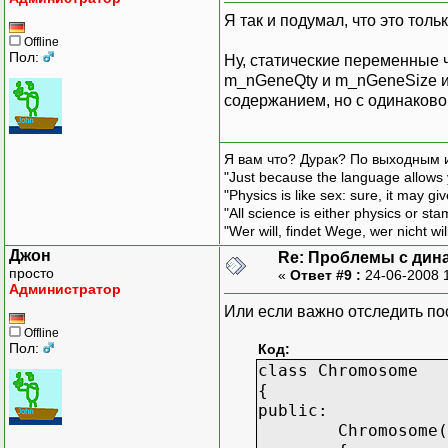
Я так и подумал, что это толь
Offline
Пол:
Ну, статические переменные 
m_nGeneQty и m_nGeneSize и 
содержанием, но с одинаково
Я вам что? Дурак? По выходным 
"Just because the language allows y
"Physics is like sex: sure, it may g
"All science is either physics or st
"Wer will, findet Wege, wer nicht wil
Джон
Re: Проблемы с дин
просто
«
Ответ #9 :
24-06-2008 
Администратор
Или если важно отследить пос
Offline
Пол:
Код:
class Chromosome
{
public:
Chromosome(