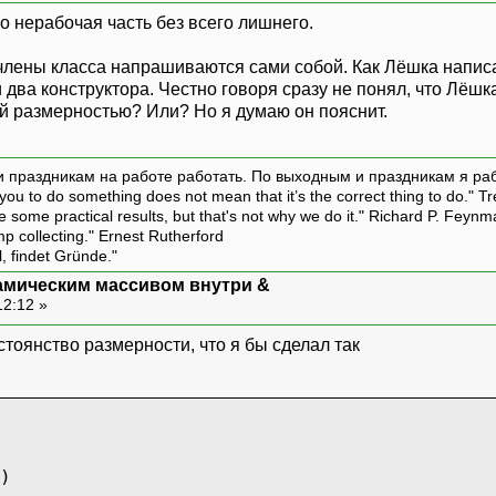
ко нерабочая часть без всего лишнего.
члены класса напрашиваются сами собой. Как Лёшка написа
два конструктора. Честно говоря сразу не понял, что Лёшк
й размерностью? Или? Но я думаю он пояснит.
и праздникам на работе работать. По выходным и праздникам я ра
ou to do something does not mean that it’s the correct thing to do." T
ive some practical results, but that's not why we do it." Richard P. Feyn
amp collecting." Ernest Rutherford
l, findet Gründe."
амическим массивом внутри &
12:12 »
тоянство размерности, что я бы сделал так
)