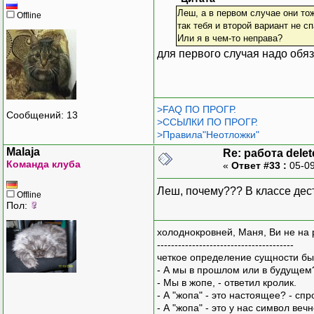
Леш, а в первом случае они тож
Offline
так тебя и второй вариант не сп
Или я в чем-то неправа?
для первого случая надо обя
>FAQ ПО ПРОГР.
Сообщений: 13
>ССЫЛКИ ПО ПРОГР.
>Правила"Неотложки"
Malaja
Re: работа delet
Команда клуба
«
Ответ #33 :
05-09
Леш, почему??? В классе дес
Offline
Пол:
холоднокровней, Маня, Ви не на 
---------------------------------------
четкое определение сущности бы
- А мы в прошлом или в будущем
- Мы в жопе, - ответил кролик.
- А "жопа" - это настоящее? - сп
- А "жопа" - это у нас символ вечн