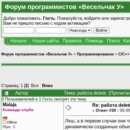
Форум программистов «Весельчак У»
Добро пожаловать,
Гость
. Пожалуйста,
войдите
или
зарегистр
Вам не пришло
письмо с кодом активации?
Начало
Наши сайты
Правила
Помощь
Поиск
Ка
Форум программистов «Весельчак У»
>
Программирование
>
C/C++
Страниц:
1
[
2
]
Все
Вниз
Автор
Тема: работа delete (Прочита
0 Пользователей и 1 Гость смотрят эту тему.
Malaja
Re: работа delet
Команда клуба
«
Ответ #30 :
05-09
Леш, а в первом случае они то
Offline
динамически созданные объект
Пол: