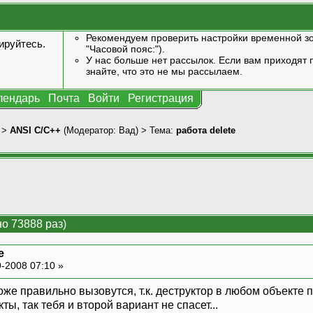
Рекомендуем проверить настройки временной зо
ируйтесь
.
"Часовой пояс:").
У нас больше нет рассылок. Если вам приходят п
знайте, что это не мы рассылаем.
лендарь
Почта
Войти
Регистрация
>
ANSI С/С++
(Модератор:
Вад
) > Тема:
работа delete
но 73888 раз)
e
-2008 07:10 »
же правильно вызовутся, т.к. деструктор в любом объекте пр
ы, так тебя и второй вариант не спасет...