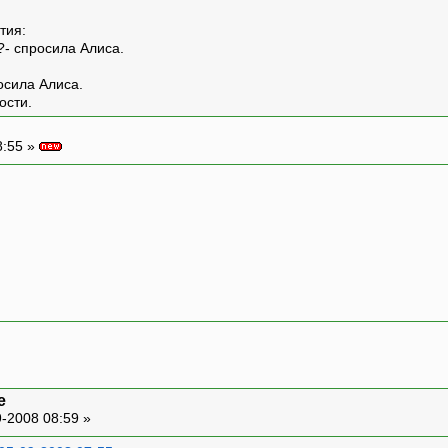
тия:
?- спросила Алиса.
росила Алиса.
ости.
8:55 »
e
-2008 08:59 »