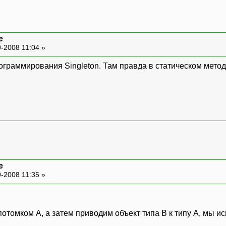
e
-2008 11:04 »
рограммирования Singleton. Там правда в статическом мето
e
-2008 11:35 »
потомком A, а затем приводим объект типа B к типу A, мы 