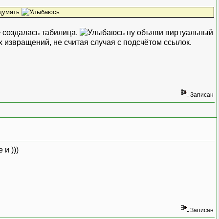
 думать
+ создалась табилица.
ну объяви виртуальный
х извращений, не считая случая с подсчётом ссылок.
Записан
и )))
Записан