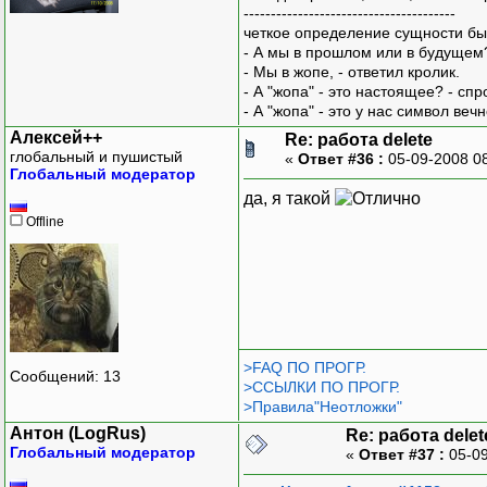
---------------------------------------
четкое определение сущности бы
- А мы в прошлом или в будущем
- Мы в жопе, - ответил кролик.
- А "жопа" - это настоящее? - сп
- А "жопа" - это у нас символ вечн
Алексей++
Re: работа delete
глобальный и пушистый
«
Ответ #36 :
05-09-2008 0
Глобальный модератор
да, я такой
Offline
>FAQ ПО ПРОГР.
Сообщений: 13
>ССЫЛКИ ПО ПРОГР.
>Правила"Неотложки"
Антон (LogRus)
Re: работа delet
Глобальный модератор
«
Ответ #37 :
05-09