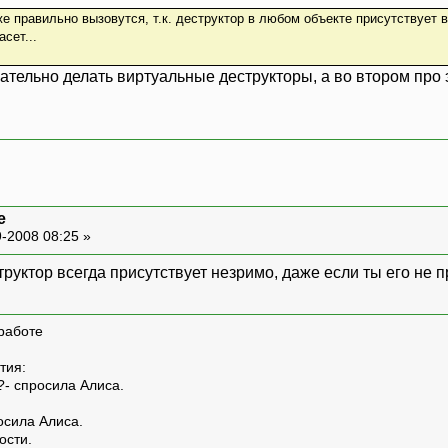
е правильно вызовутся, т.к. деструктор в любом объекте присутствует 
асет...
зательно делать виртуальные деструкторы, а во втором про
e
-2008 08:25 »
труктор всегда присутствует незримо, даже если ты его не
работе
тия:
?- спросила Алиса.
росила Алиса.
ости.