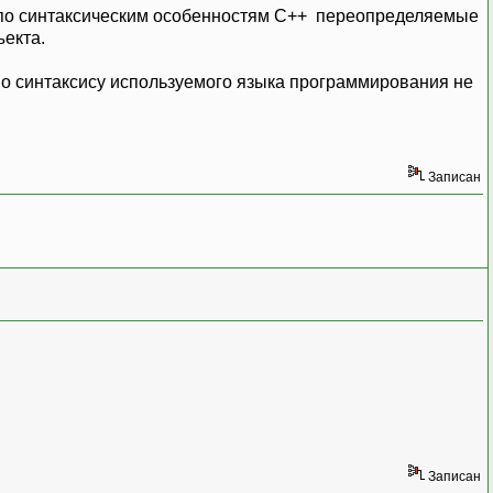
 по синтаксическим особенностям C++ переопределяемые
екта.
сно синтаксису используемого языка программирования не
Записан
Записан