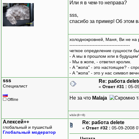
Или я в чем-то неправа?
sss,
спасибо за пример! Об этом в
холоднокровней, Маня, Ви не на 
---------------------------------------
четкое определение сущности бы
- А мы в прошлом или в будущем
- Мы в жопе, - ответил кролик.
- А "жопа" - это настоящее? - сп
- А "жопа" - это у нас символ вечн
sss
Re: работа delet
Специалист
«
Ответ #31 :
05-09
Не за что
Malaja
Offline
while (8==8)
Алексей++
Re: работа delete
глобальный и пушистый
«
Ответ #32 :
05-09-2008 0
Глобальный модератор
Цитата