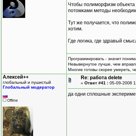
Чтобы полиморфизм объекта 
потомками методы необходим
Тут же получается, что поли
хотим.
Где логика, где здравый смы
Программировать - значит понима
Невывернутое лучше, чем вправл
Многие готовы скорее умереть, ч
Алексей++
Re: работа delete
глобальный и пушистый
«
Ответ #41 :
05-09-2008 1
Глобальный модератор
да одни сплошные экспериме
Offline