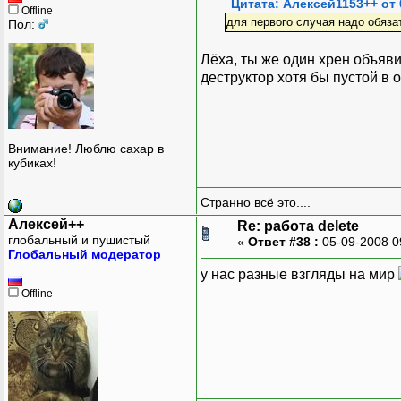
Цитата: Алексей1153++ от 
Offline
для первого случая надо обяза
Пол:
Лёха, ты же один хрен объяви
деструктор хотя бы пустой в 
Внимание! Люблю сахар в
кубиках!
Странно всё это....
Алексей++
Re: работа delete
глобальный и пушистый
«
Ответ #38 :
05-09-2008 0
Глобальный модератор
у нас разные взгляды на мир
Offline