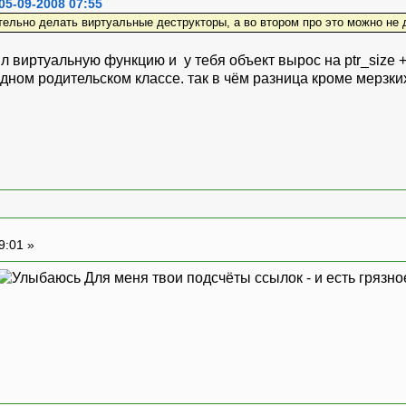
05-09-2008 07:55
тельно делать виртуальные деструкторы, а во втором про это можно не
л виртуальную функцию и у тебя объект вырос на ptr_size 
одном родительском классе. так в чём разница кроме мерзки
9:01 »
Для меня твои подсчёты ссылок - и есть грязное 