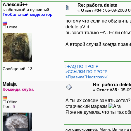
Алексей++
Re: работа delete
глобальный и пушистый
«
Ответ #34 :
05-09-2008 0
Глобальный модератор
потому что если не объявить 
delete pVirt
Offline
вызовет только ~A . Если объя
А второй случай всегда прав
>FAQ ПО ПРОГР.
Сообщений: 13
>ССЫЛКИ ПО ПРОГР.
>Правила"Неотложки"
Malaja
Re: работа delet
Команда клуба
«
Ответ #35 :
05-09
А ты их совсем замять хотел?
Offline
старческий маразм
Пол:
Я же не думала, что ты так о
холоднокровней, Маня, Ви не на 