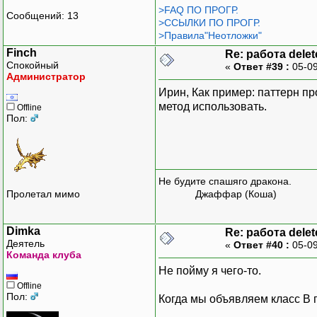
>FAQ ПО ПРОГР.
Сообщений: 13
>ССЫЛКИ ПО ПРОГР.
>Правила"Неотложки"
Finch
Re: работа delet
Спокойный
«
Ответ #39 :
05-09
Администратор
Ирин, Как пример: паттерн п
метод использовать.
Offline
Пол:
Не будите спашяго дракона.
Пролетал мимо
Джаффар (Коша)
Dimka
Re: работа delet
Деятель
«
Ответ #40 :
05-09
Команда клуба
Не пойму я чего-то.
Offline
Пол:
Когда мы объявляем класс B 