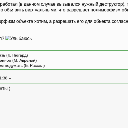
работал (в данном случае вызывался нужный деструктор),
о объявить виртуальными, что разрешает полиморфизм объ
морфизм объекта хотим, а разрешать его для объекта согла
сл?
ть (К. Нюгард)
енное (М. Аврелий)
ем подумать (Б. Рассел)
1:38 »
нты )