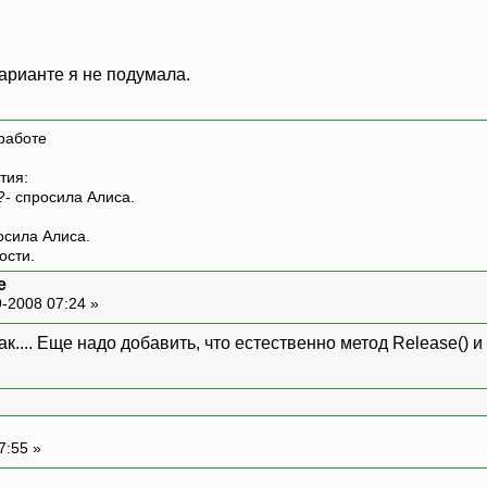
арианте я не подумала.
работе
тия:
?- спросила Алиса.
росила Алиса.
ости.
e
-2008 07:24 »
. Еще надо добавить, что естественно метод Release() и
7:55 »