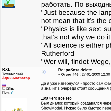
работать. По выходн
"Just because the lan
not mean that it’s the 
"Physics is like sex: s
that's not why we do i
"All science is either 
Rutherford
"Wer will, findet Wege,
RXL
Re: работа delete
Технический
«
Ответ #46 :
27-01-2009 12:30
Администратор
Да я уже извернулся - просто сам фа
а значит в очереди стоят сообщения 
Offline
Пол:
Для чего все это...
Был диалог, который создавался чере
ShowModal. Нужно было быстро переде