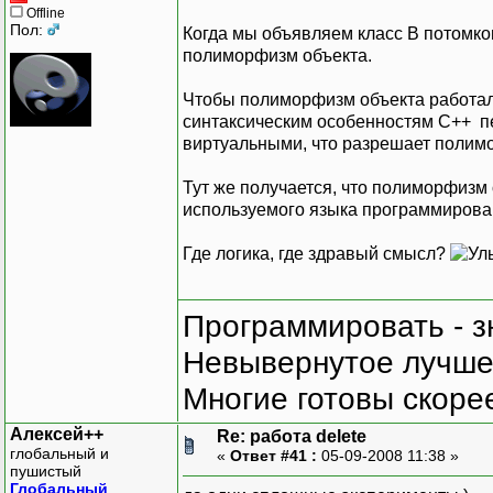
Offline
Пол:
Когда мы объявляем класс B потомком
полиморфизм объекта.
Чтобы полиморфизм объекта работал 
синтаксическим особенностям C++ 
виртуальными, что разрешает полим
Тут же получается, что полиморфизм 
используемого языка программирова
Где логика, где здравый смысл?
Программировать - з
Невывернутое лучше,
Многие готовы скорее
Алексей++
Re: работа delete
глобальный и
«
Ответ #41 :
05-09-2008 11:38 »
пушистый
Глобальный