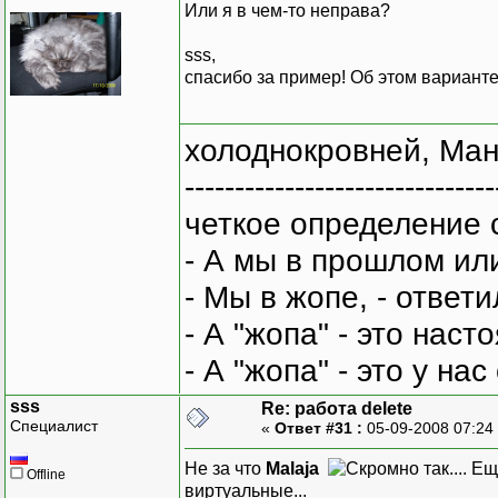
Или я в чем-то неправа?
sss,
спасибо за пример! Об этом варианте
холоднокровней, Ман
-------------------------------
четкое определение 
- А мы в прошлом ил
- Мы в жопе, - ответи
- А "жопа" - это нас
- А "жопа" - это у на
sss
Re: работа delete
Специалист
«
Ответ #31 :
05-09-2008 07:24
Не за что
Malaja
. Ещ
Offline
виртуальные...