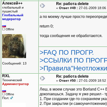
Алексей++
Re: работа delete
глобальный и
«
Ответ #49 :
27-01-2009 18:06
пушистый
Глобальный
а по моему лучше просто переопреде
модератор
return 0;
Offline
тогда сообщения не обработаются.
>FAQ ПО ПРОГР.
>ССЫЛКИ ПО ПРОГР
Сообщений: 13
>Правила"Неотложки
RXL
Re: работа delete
Технический
«
Ответ #50 :
27-01-2009 18:52
Администратор
Леш, в моем случае это Borland C++ B
докопаешься. Задачу я уже решил - 
Offline
Пол:
1. При создании где-то сохраняем ука
2. При закрытии (и самоуничтожении)