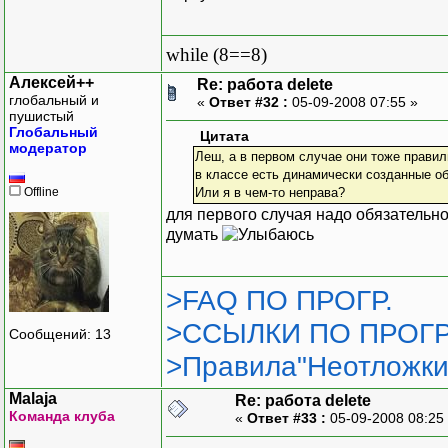
while (8==8)
Алексей++
Re: работа delete
глобальный и
«
Ответ #32 :
05-09-2008 07:55 »
пушистый
Глобальный
Цитата
модератор
Леш, а в первом случае они тоже правиль
в классе есть динамически созданные объ
Offline
Или я в чем-то неправа?
для первого случая надо обязательно
думать
>FAQ ПО ПРОГР.
>ССЫЛКИ ПО ПРОГР
Сообщений: 13
>Правила"Неотложки
Malaja
Re: работа delete
Команда клуба
«
Ответ #33 :
05-09-2008 08:25