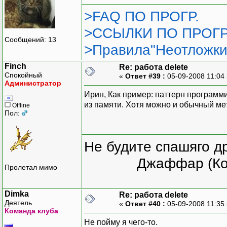
>FAQ ПО ПРОГР.
>ССЫЛКИ ПО ПРОГР
Сообщений: 13
>Правила"Неотложки
Finch
Re: работа delete
Спокойный
«
Ответ #39 :
05-09-2008 11:04
Администратор
Ирин, Как пример: паттерн программи
из памяти. Хотя можно и обычный ме
Offline
Пол:
Не будите спашяго д
Джаффар (Ко
Пролетал мимо
Dimka
Re: работа delete
Деятель
«
Ответ #40 :
05-09-2008 11:35
Команда клуба
Не пойму я чего-то.