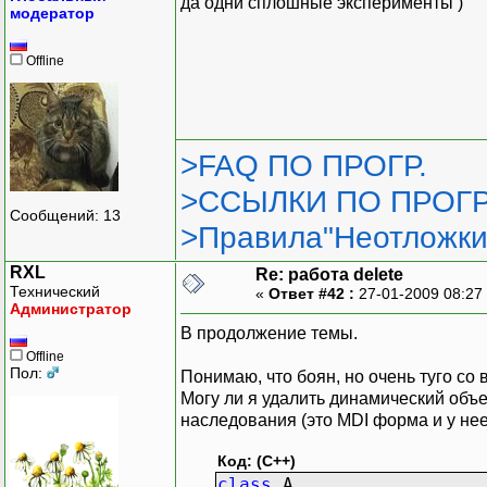
да одни сплошные эксперименты )
модератор
Offline
>FAQ ПО ПРОГР.
>ССЫЛКИ ПО ПРОГР
Сообщений: 13
>Правила"Неотложки
RXL
Re: работа delete
Технический
«
Ответ #42 :
27-01-2009 08:27
Администратор
В продолжение темы.
Offline
Пол:
Понимаю, что боян, но очень туго со 
Могу ли я удалить динамический объе
наследования (это MDI форма и у нее
Код: (C++)
class
A