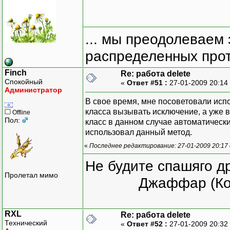
... мы преодолеваем 
распределенных прот
Finch
Re: работа delete
Спокойный
«
Ответ #51 :
27-01-2009 20:14
Администратор
В свое время, мне посоветовали исп
класса вызывать исключение, а уже в
Offline
Пол:
класс в данном случае автоматически
использовал данный метод.
«
Последнее редактирование: 27-01-2009 20:17 
Не будите спашяго д
Пролетал мимо
Джаффар (Ко
RXL
Re: работа delete
Технический
«
Ответ #52 :
27-01-2009 20:32