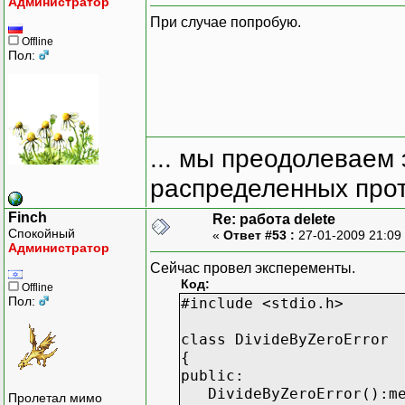
Администратор
При случае попробую.
Offline
Пол:
... мы преодолеваем 
распределенных прот
Finch
Re: работа delete
Спокойный
«
Ответ #53 :
27-01-2009 21:09
Администратор
Сейчас провел эксперементы.
Код:
Offline
Пол:
#include <stdio.h>
class DivideByZeroError
{
public:
DivideByZeroError():mes
Пролетал мимо