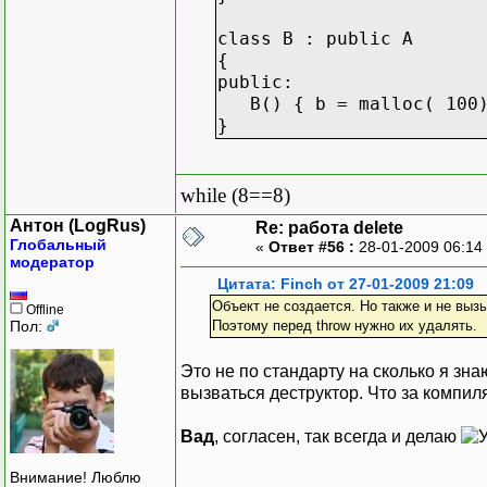
class B : public A
{
public:
B() { b = malloc( 100);
}
while (8==8)
Антон (LogRus)
Re: работа delete
Глобальный
«
Ответ #56 :
28-01-2009 06:14
модератор
Цитата: Finch от 27-01-2009 21:09
Объект не создается. Но также и не выз
Offline
Пол:
Поэтому перед throw нужно их удалять.
Это не по стандарту на сколько я зн
вызваться деструктор. Что за компил
Вад
, согласен, так всегда и делаю
Внимание! Люблю