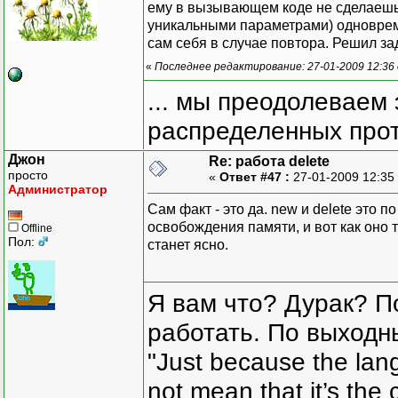
ему в вызывающем коде не сделаешь,
уникальными параметрами) одновреме
сам себя в случае повтора. Решил за
«
Последнее редактирование: 27-01-2009 12:36
... мы преодолеваем 
распределенных прот
Джон
Re: работа delete
просто
«
Ответ #47 :
27-01-2009 12:35
Администратор
Сам факт - это да. new и delete это 
освобождения памяти, и вот как оно 
Offline
Пол:
станет ясно.
Я вам что? Дурак? П
работать. По выходн
"Just because the lan
not mean that it’s the 