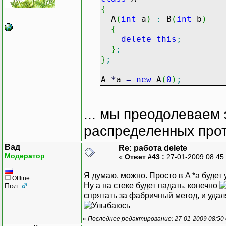
{
A
(
int
a
)
:
B
(
int
b
)
{
delete
this
;
}
;
}
;
A
*
a
=
new
A
(
0
)
;
... мы преодолеваем 
распределенных прот
Вад
Re: работа delete
Модератор
«
Ответ #43 :
27-01-2009 08:45
Я думаю, можно. Просто в A *a будет
Offline
Ну а на стеке будет падать, конечно
Пол:
спрятать за фабричный метод, и удал
«
Последнее редактирование: 27-01-2009 08:50