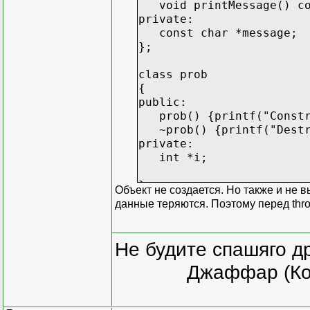
void printMessage() con
private:
const char *message;
};
class prob
{
public:
prob() {printf("Constru
~prob() {printf("Destru
private:
int *i;
};
Объект не создается. Но также и не 
данные теряются. Поэтому перед thro
int main()
{
prob *my=0;
Не будите спашяго д
try
Джаффар (Ко
{
my = new prob();
}
catch(DivideByZeroErro