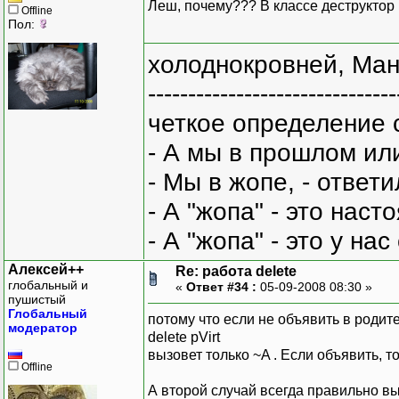
Леш, почему??? В классе деструктор 
Offline
Пол:
холоднокровней, Ман
-------------------------------
четкое определение 
- А мы в прошлом ил
- Мы в жопе, - ответи
- А "жопа" - это нас
- А "жопа" - это у на
Алексей++
Re: работа delete
глобальный и
«
Ответ #34 :
05-09-2008 08:30 »
пушистый
Глобальный
потому что если не объявить в родите
модератор
delete pVirt
вызовет только ~A . Если объявить, т
Offline
А второй случай всегда правильно в