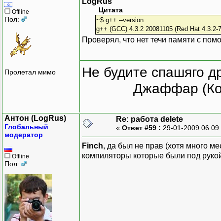
LogRus
Цитата
Offline
Пол:
~$ g++ --version
g++ (GCC) 4.3.2 20081105 (Red Hat 4.3.2-7
Проверял, что нет течи памяти с помо
Не будите спашяго д
Пролетал мимо
Джаффар (Ко
Антон (LogRus)
Re: работа delete
Глобальный
«
Ответ #59 :
29-01-2009 06:09
модератор
Finch
, да был не прав (хотя много ме
компиляторы которые были под рукой 
Offline
Пол: