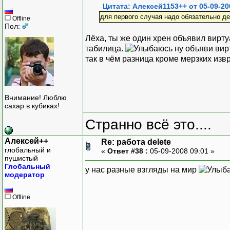
Цитата: Алексей1153++ от 05-09-20
для первого случая надо обязательно д
Offline
Пол:
Лёха, ты же один хрен объявил вирту
табилица.
ну объяви вир
так в чём разница кроме мерзких изв
Внимание! Люблю
сахар в кубиках!
Странно всё это....
Алексей++
Re: работа delete
глобальный и
«
Ответ #38 :
05-09-2008 09:01 »
пушистый
Глобальный
у нас разные взгляды на мир
модератор
Offline