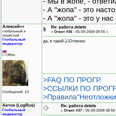
- Мы в жопе, - ответи
- А "жопа" - это нас
- А "жопа" - это у на
Алексей++
Re: работа delete
глобальный и
«
Ответ #36 :
05-09-2008 08:55 »
пушистый
Глобальный
да, я такой
модератор
Offline
>FAQ ПО ПРОГР.
>ССЫЛКИ ПО ПРОГР
Сообщений: 13
>Правила"Неотложки
Антон (LogRus)
Re: работа delete
Глобальный
«
Ответ #37 :
05-09-2008 08:59
модератор