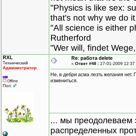
"Physics is like sex: s
that's not why we do i
"All science is either 
Rutherford
"Wer will, findet Wege,
RXL
Re: работа delete
Технический
«
Ответ #48 :
27-01-2009 12:37
Администратор
Не, в дебри асма лезть желания нет.
измениться.
Offline
Пол:
... мы преодолеваем 
распределенных прот