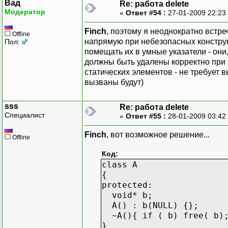
Вад
Re: работа delete
{
Модератор
«
Ответ #54 :
27-01-2009 22:23
error.printMessage(
if (my) delete my;
Finch
, поэтому я неоднократно встр
Offline
}
напрямую при небезопасных конструкт
Пол:
помещать их в умные указатели - он
return 0;
должны быть удалены корректно при 
}
статических элементов - не требует 
вызваны будут)
sss
Re: работа delete
Специалист
«
Ответ #55 :
28-01-2009 03:42
Finch
, вот возможное решение...
Offline
Код:
class A
{
protected:
void* b;
A() : b(NULL) {};
~A(){ if ( b) free( b)
}