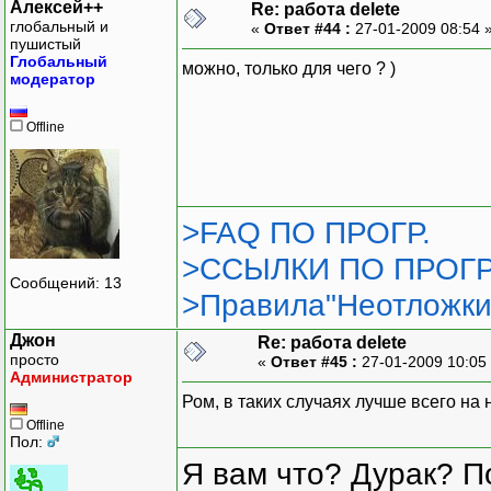
Алексей++
Re: работа delete
глобальный и
«
Ответ #44 :
27-01-2009 08:54 
пушистый
Глобальный
можно, только для чего ? )
модератор
Offline
>FAQ ПО ПРОГР.
>ССЫЛКИ ПО ПРОГР
Сообщений: 13
>Правила"Неотложки
Джон
Re: работа delete
просто
«
Ответ #45 :
27-01-2009 10:05
Администратор
Ром, в таких случаях лучше всего на 
Offline
Пол:
Я вам что? Дурак? П