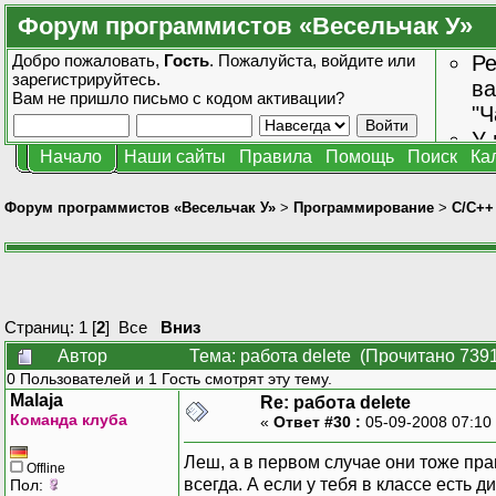
Форум программистов «Весельчак У»
Добро пожаловать,
Гость
. Пожалуйста,
войдите
или
Ре
зарегистрируйтесь
.
ва
Вам не пришло
письмо с кодом активации?
"Ч
У 
Начало
Наши сайты
Правила
Помощь
Поиск
Ка
от
зн
Форум программистов «Весельчак У»
>
Программирование
>
C/C++
Страниц:
1
[
2
]
Все
Вниз
Автор
Тема: работа delete (Прочитано 7391
0 Пользователей и 1 Гость смотрят эту тему.
Malaja
Re: работа delete
Команда клуба
«
Ответ #30 :
05-09-2008 07:10
Леш, а в первом случае они тоже пра
Offline
всегда. А если у тебя в классе есть д
Пол: