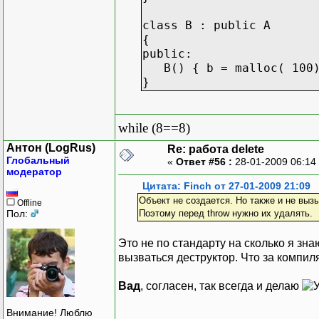
class B : public A
{
public:
B() { b = malloc( 100);
}
while (8==8)
Антон (LogRus)
Re: работа delete
Глобальный
«
Ответ #56 :
28-01-2009 06:14
модератор
Цитата: Finch от 27-01-2009 21:09
Объект не создается. Но также и не выз
Offline
Пол:
Поэтому перед throw нужно их удалять.
Это не по стандарту на сколько я зн
вызваться деструктор. Что за компил
Вад
, согласен, так всегда и делаю
Внимание! Люблю