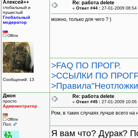
Алексей++
Re: работа delete
глобальный и
«
Ответ #44 :
27-01-2009 08:54
пушистый
Глобальный
можно, только для чего ? )
модератор
Offline
>FAQ ПО ПРОГР.
>ССЫЛКИ ПО ПРОГР
Сообщений: 13
>Правила"Неотложки
Джон
Re: работа delete
просто
«
Ответ #45 :
27-01-2009 10:05
Администратор
Ром, в таких случаях лучше всего на 
Offline
Пол:
Я вам что? Дурак? П