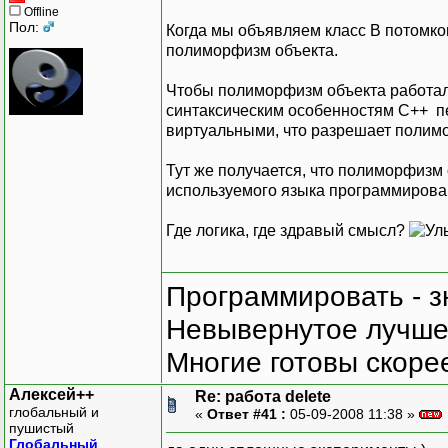
Offline
Пол:
Когда мы объявляем класс B потомком
полиморфизм объекта.
Чтобы полиморфизм объекта работал 
синтаксическим особенностям C++ 
виртуальными, что разрешает полим
Тут же получается, что полиморфизм 
используемого языка программирова
Где логика, где здравый смысл?
Программировать - з
Невывернутое лучше,
Многие готовы скорее
Алексей++
Re: работа delete
глобальный и
«
Ответ #41 :
05-09-2008 11:38 »
пушистый
Глобальный