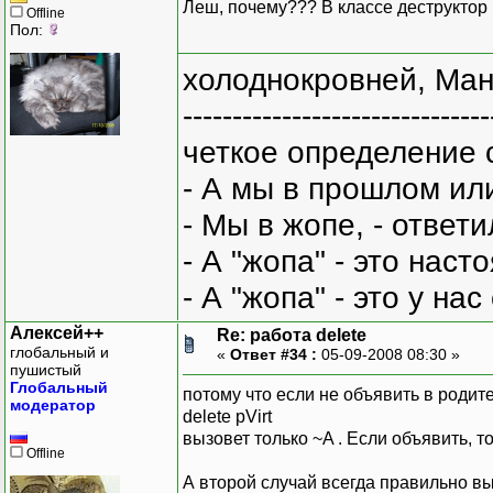
Леш, почему??? В классе деструктор 
Offline
Пол:
холоднокровней, Ман
-------------------------------
четкое определение 
- А мы в прошлом ил
- Мы в жопе, - ответи
- А "жопа" - это нас
- А "жопа" - это у на
Алексей++
Re: работа delete
глобальный и
«
Ответ #34 :
05-09-2008 08:30 »
пушистый
Глобальный
потому что если не объявить в родите
модератор
delete pVirt
вызовет только ~A . Если объявить, т
Offline
А второй случай всегда правильно в