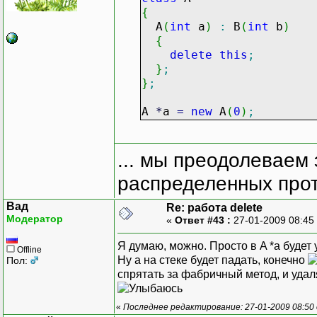
{
A
(
int
a
)
:
B
(
int
b
)
{
delete
this
;
}
;
}
;
A
*
a
=
new
A
(
0
)
;
... мы преодолеваем 
распределенных прот
Вад
Re: работа delete
Модератор
«
Ответ #43 :
27-01-2009 08:45
Я думаю, можно. Просто в A *a будет
Offline
Ну а на стеке будет падать, конечно
Пол:
спрятать за фабричный метод, и удал
«
Последнее редактирование: 27-01-2009 08:50