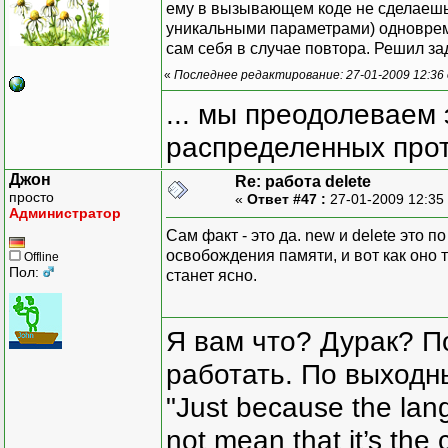
ему в вызывающем коде не сделаешь,
уникальными параметрами) одновреме
сам себя в случае повтора. Решил за
«
Последнее редактирование: 27-01-2009 12:36
... мы преодолеваем 
распределенных прот
Джон
Re: работа delete
просто
«
Ответ #47 :
27-01-2009 12:35
Администратор
Сам факт - это да. new и delete это 
освобождения памяти, и вот как оно 
Offline
Пол:
станет ясно.
Я вам что? Дурак? П
работать. По выходн
"Just because the lan
not mean that it’s the 