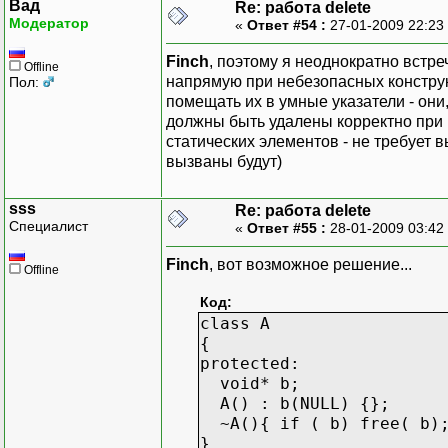
Вад
Re: работа delete
{
Модератор
«
Ответ #54 :
27-01-2009 22:23
error.printMessage(
if (my) delete my;
Finch
, поэтому я неоднократно встр
Offline
}
напрямую при небезопасных конструкт
Пол:
помещать их в умные указатели - он
return 0;
должны быть удалены корректно при 
}
статических элементов - не требует 
вызваны будут)
sss
Re: работа delete
Специалист
«
Ответ #55 :
28-01-2009 03:42
Finch
, вот возможное решение...
Offline
Код:
class A
{
protected:
void* b;
A() : b(NULL) {};
~A(){ if ( b) free( b)
}