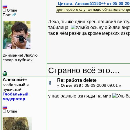
Цитата: Алексей1153++ от 05-09-20
для первого случая надо обязательно д
Offline
Пол:
Лёха, ты же один хрен объявил вирту
табилица.
ну объяви вир
так в чём разница кроме мерзких изв
Внимание! Люблю
сахар в кубиках!
Странно всё это....
Алексей++
Re: работа delete
глобальный и
«
Ответ #38 :
05-09-2008 09:01 »
пушистый
Глобальный
у нас разные взгляды на мир
модератор
Offline