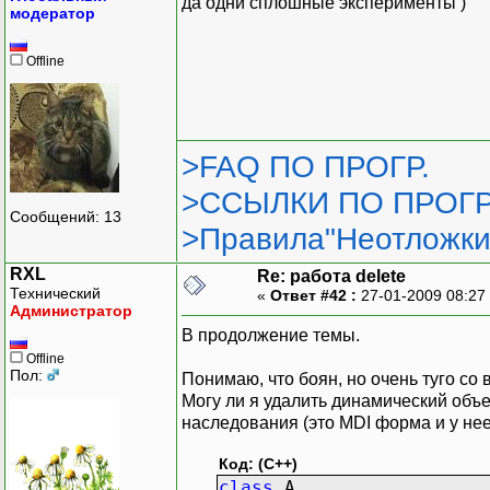
да одни сплошные эксперименты )
модератор
Offline
>FAQ ПО ПРОГР.
>ССЫЛКИ ПО ПРОГР
Сообщений: 13
>Правила"Неотложки
RXL
Re: работа delete
Технический
«
Ответ #42 :
27-01-2009 08:27
Администратор
В продолжение темы.
Offline
Пол:
Понимаю, что боян, но очень туго со 
Могу ли я удалить динамический объе
наследования (это MDI форма и у нее
Код: (C++)
class
A