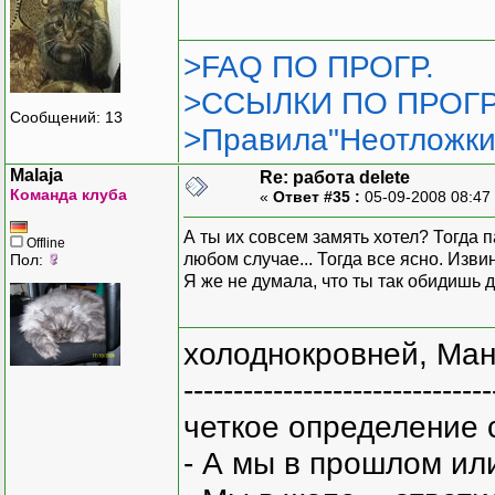
>FAQ ПО ПРОГР.
>ССЫЛКИ ПО ПРОГР
Сообщений: 13
>Правила"Неотложки
Malaja
Re: работа delete
Команда клуба
«
Ответ #35 :
05-09-2008 08:47
А ты их совсем замять хотел? Тогда п
Offline
любом случае... Тогда все ясно. Изв
Пол:
Я же не думала, что ты так обидишь 
холоднокровней, Ман
-------------------------------
четкое определение 
- А мы в прошлом ил