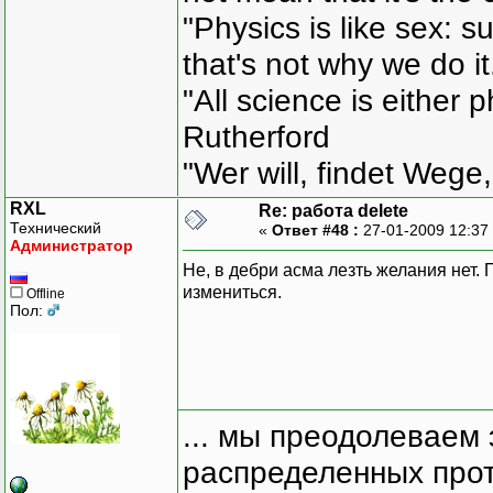
"Physics is like sex: s
that's not why we do i
"All science is either 
Rutherford
"Wer will, findet Wege,
RXL
Re: работа delete
Технический
«
Ответ #48 :
27-01-2009 12:37
Администратор
Не, в дебри асма лезть желания нет.
измениться.
Offline
Пол:
... мы преодолеваем 
распределенных прот