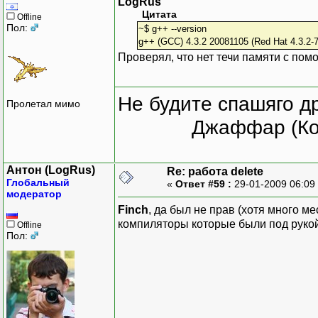
LogRus
Цитата
Offline
Пол:
~$ g++ --version
g++ (GCC) 4.3.2 20081105 (Red Hat 4.3.2-7
Проверял, что нет течи памяти с помо
Не будите спашяго д
Пролетал мимо
Джаффар (Ко
Антон (LogRus)
Re: работа delete
Глобальный
«
Ответ #59 :
29-01-2009 06:09
модератор
Finch
, да был не прав (хотя много ме
компиляторы которые были под рукой 
Offline
Пол: