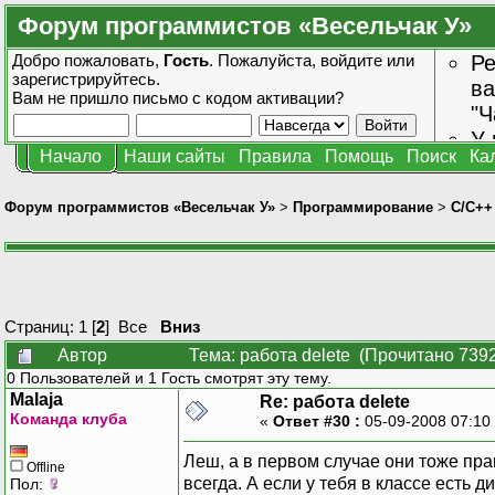
Форум программистов «Весельчак У»
Добро пожаловать,
Гость
. Пожалуйста,
войдите
или
Ре
зарегистрируйтесь
.
ва
Вам не пришло
письмо с кодом активации?
"Ч
У 
Начало
Наши сайты
Правила
Помощь
Поиск
Ка
от
зн
Форум программистов «Весельчак У»
>
Программирование
>
C/C++
Страниц:
1
[
2
]
Все
Вниз
Автор
Тема: работа delete (Прочитано 7392
0 Пользователей и 1 Гость смотрят эту тему.
Malaja
Re: работа delete
Команда клуба
«
Ответ #30 :
05-09-2008 07:10
Леш, а в первом случае они тоже пра
Offline
всегда. А если у тебя в классе есть д
Пол: