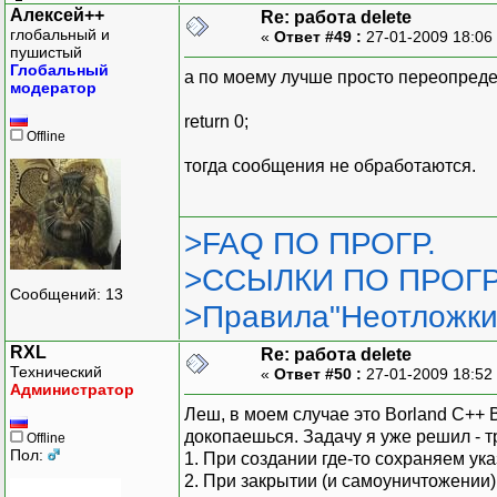
Алексей++
Re: работа delete
глобальный и
«
Ответ #49 :
27-01-2009 18:06
пушистый
Глобальный
а по моему лучше просто переопреде
модератор
return 0;
Offline
тогда сообщения не обработаются.
>FAQ ПО ПРОГР.
>ССЫЛКИ ПО ПРОГР
Сообщений: 13
>Правила"Неотложки
RXL
Re: работа delete
Технический
«
Ответ #50 :
27-01-2009 18:52
Администратор
Леш, в моем случае это Borland C++ B
докопаешься. Задачу я уже решил - 
Offline
Пол:
1. При создании где-то сохраняем ука
2. При закрытии (и самоуничтожении)