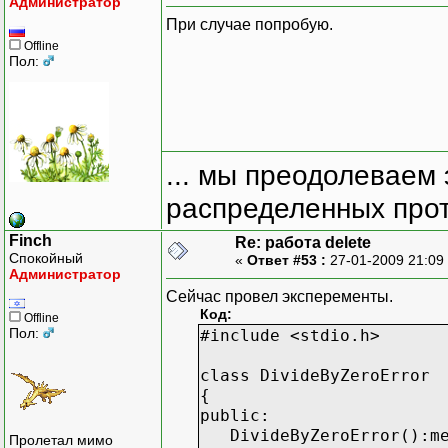
Администратор
При случае попробую.
Offline
Пол:
... мы преодолеваем 
распределенных прот
Finch
Re: работа delete
Спокойный
«
Ответ #53 :
27-01-2009 21:09
Администратор
Сейчас провел эксперементы.
Код:
Offline
Пол:
#include <stdio.h>
class DivideByZeroError
{
public:
DivideByZeroError():mes
Пролетал мимо