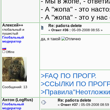
- Мы в жопе, - ответи
- А "жопа" - это нас
- А "жопа" - это у на
Алексей++
Re: работа delete
глобальный и
«
Ответ #36 :
05-09-2008 08:55 »
пушистый
Глобальный
да, я такой
модератор
Offline
>FAQ ПО ПРОГР.
>ССЫЛКИ ПО ПРОГР
Сообщений: 13
>Правила"Неотложки
Антон (LogRus)
Re: работа delete
Глобальный
«
Ответ #37 :
05-09-2008 08:59
модератор