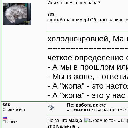
Или я в чем-то неправа?
sss,
спасибо за пример! Об этом варианте
холоднокровней, Ман
-------------------------------
четкое определение 
- А мы в прошлом ил
- Мы в жопе, - ответи
- А "жопа" - это нас
- А "жопа" - это у на
sss
Re: работа delete
Специалист
«
Ответ #31 :
05-09-2008 07:24
Не за что
Malaja
. Ещ
Offline
виртуальные...