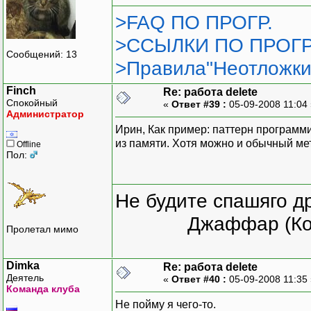
>FAQ ПО ПРОГР.
>ССЫЛКИ ПО ПРОГР
Сообщений: 13
>Правила"Неотложки
Finch
Re: работа delete
Спокойный
«
Ответ #39 :
05-09-2008 11:04
Администратор
Ирин, Как пример: паттерн программи
из памяти. Хотя можно и обычный ме
Offline
Пол:
Не будите спашяго д
Джаффар (Ко
Пролетал мимо
Dimka
Re: работа delete
Деятель
«
Ответ #40 :
05-09-2008 11:35
Команда клуба
Не пойму я чего-то.