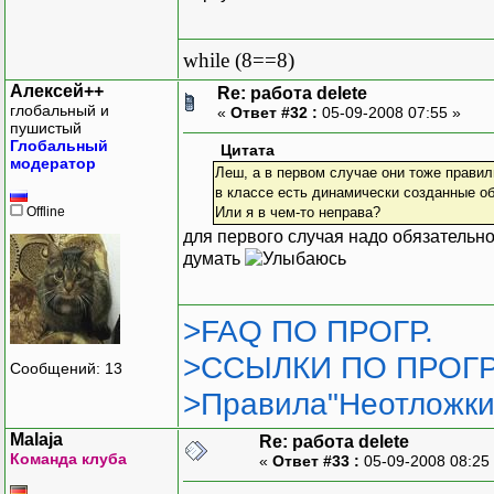
while (8==8)
Алексей++
Re: работа delete
глобальный и
«
Ответ #32 :
05-09-2008 07:55 »
пушистый
Глобальный
Цитата
модератор
Леш, а в первом случае они тоже правиль
в классе есть динамически созданные объ
Offline
Или я в чем-то неправа?
для первого случая надо обязательно
думать
>FAQ ПО ПРОГР.
>ССЫЛКИ ПО ПРОГР
Сообщений: 13
>Правила"Неотложки
Malaja
Re: работа delete
Команда клуба
«
Ответ #33 :
05-09-2008 08:25