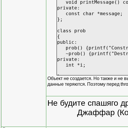
void printMessage() con
private:
const char *message;
};
class prob
{
public:
prob() {printf("Constru
~prob() {printf("Destru
private:
int *i;
};
Объект не создается. Но также и не 
данные теряются. Поэтому перед thro
int main()
{
prob *my=0;
Не будите спашяго д
try
Джаффар (Ко
{
my = new prob();
}
catch(DivideByZeroErro