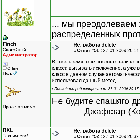
... мы преодолеваем 
распределенных прот
Finch
Re: работа delete
Спокойный
«
Ответ #51 :
27-01-2009 20:14
Администратор
В свое время, мне посоветовали исп
класса вызывать исключение, а уже в
Offline
Пол:
класс в данном случае автоматически
использовал данный метод.
«
Последнее редактирование: 27-01-2009 20:17 
Не будите спашяго д
Пролетал мимо
Джаффар (Ко
RXL
Re: работа delete
Технический
«
Ответ #52 :
27-01-2009 20:32