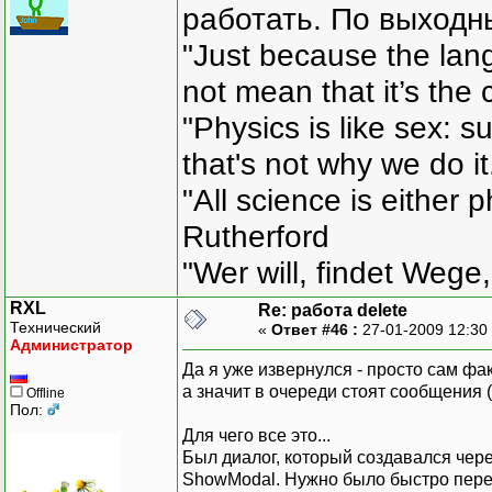
работать. По выходн
"Just because the lan
not mean that it’s the 
"Physics is like sex: s
that's not why we do i
"All science is either 
Rutherford
"Wer will, findet Wege,
RXL
Re: работа delete
Технический
«
Ответ #46 :
27-01-2009 12:30
Администратор
Да я уже извернулся - просто сам фа
а значит в очереди стоят сообщения 
Offline
Пол:
Для чего все это...
Был диалог, который создавался чере
ShowModal. Нужно было быстро переде