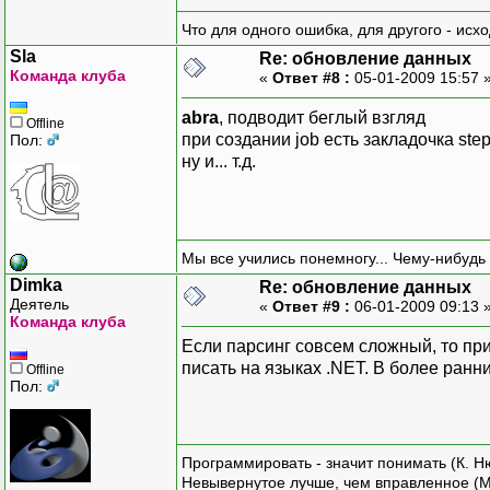
Что для одного ошибка, для другого - исх
Sla
Re: обновление данных
Команда клуба
«
Ответ #8 :
05-01-2009 15:57 
abra
, подводит беглый взгляд
Offline
при создании job есть закладочка ste
Пол:
ну и... т.д.
Мы все учились понемногу... Чему-нибудь 
Dimka
Re: обновление данных
Деятель
«
Ответ #9 :
06-01-2009 09:13 
Команда клуба
Если парсинг совсем сложный, то пр
писать на языках .NET. В более ранн
Offline
Пол:
Программировать - значит понимать (К. Н
Невывернутое лучше, чем вправленное (М