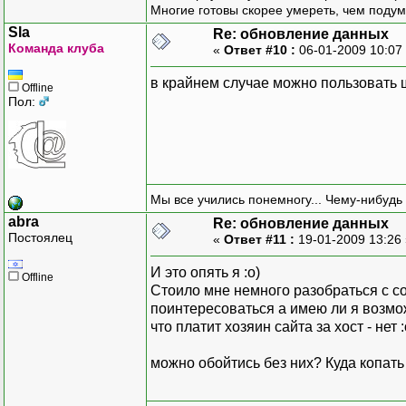
Многие готовы скорее умереть, чем подум
Sla
Re: обновление данных
Команда клуба
«
Ответ #10 :
06-01-2009 10:07
в крайнем случае можно пользовать
Offline
Пол:
Мы все учились понемногу... Чему-нибудь 
abra
Re: обновление данных
Постоялец
«
Ответ #11 :
19-01-2009 13:26
И это опять я :о)
Offline
Стоило мне немного разобраться с с
поинтересоваться а имею ли я возможн
что платит хозяин сайта за хост - нет :
можно обойтись без них? Куда копать 