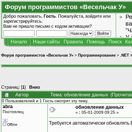
Форум программистов «Весельчак У»
Добро пожаловать,
Гость
. Пожалуйста,
войдите
или
Ре
зарегистрируйтесь
.
ва
Вам не пришло
письмо с кодом активации?
"Ч
У 
Начало
Наши сайты
Правила
Помощь
Поиск
Ка
от
зн
Форум программистов «Весельчак У»
>
Программирование
>
.NET 
Страниц: [
1
]
Вниз
Автор
Тема: обновление данных (Прочитан
0 Пользователей и 1 Гость смотрят эту тему.
abra
обновление данных
Постоялец
«
:
05-01-2009 09:25 »
Требуется автоматически обновлять Б
Offline