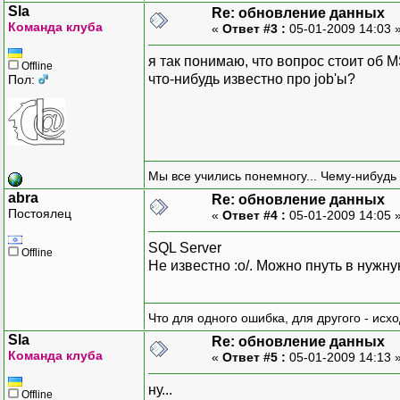
Sla
Re: обновление данных
Команда клуба
«
Ответ #3 :
05-01-2009 14:03 
я так понимаю, что вопрос стоит об 
Offline
что-нибудь известно про job'ы?
Пол:
Мы все учились понемногу... Чему-нибудь 
abra
Re: обновление данных
Постоялец
«
Ответ #4 :
05-01-2009 14:05 
SQL Server
Offline
Не известно :о/. Можно пнуть в нужну
Что для одного ошибка, для другого - исх
Sla
Re: обновление данных
Команда клуба
«
Ответ #5 :
05-01-2009 14:13 
ну...
Offline