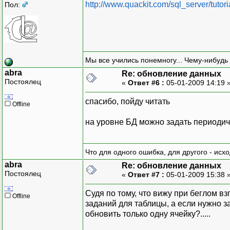
http://www.quackit.com/sql_server/tutor
Пол:
Мы все учились понемногу... Чему-нибудь 
abra
Re: обновление данных
Постоялец
«
Ответ #6 :
05-01-2009 14:19 
спасибо, пойду читать
Offline
на уровне БД можно задать периодичн
Что для одного ошибка, для другого - исх
abra
Re: обновление данных
Постоялец
«
Ответ #7 :
05-01-2009 15:38 
Судя по тому, что вижу при беглом 
Offline
заданий для таблицы, а если нужно з
обновить только одну ячейку?.....