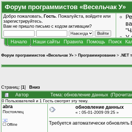
Форум программистов «Весельчак У»
Добро пожаловать,
Гость
. Пожалуйста,
войдите
или
Ре
зарегистрируйтесь
.
ва
Вам не пришло
письмо с кодом активации?
"Ч
У 
Начало
Наши сайты
Правила
Помощь
Поиск
Ка
от
зн
Форум программистов «Весельчак У»
>
Программирование
>
.NET 
Страниц: [
1
]
Вниз
Автор
Тема: обновление данных (Прочитан
0 Пользователей и 1 Гость смотрят эту тему.
abra
обновление данных
Постоялец
«
:
05-01-2009 09:25 »
Требуется автоматически обновлять Б
Offline