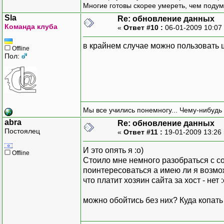
Многие готовы скорее умереть, чем подум
Sla
Re: обновление данных
Команда клуба
«
Ответ #10 :
06-01-2009 10:07
в крайнем случае можно пользовать
Offline
Пол:
Мы все учились понемногу... Чему-нибудь 
abra
Re: обновление данных
Постоялец
«
Ответ #11 :
19-01-2009 13:26
И это опять я :о)
Offline
Стоило мне немного разобраться с с
поинтересоваться а имею ли я возможн
что платит хозяин сайта за хост - нет :
можно обойтись без них? Куда копать 