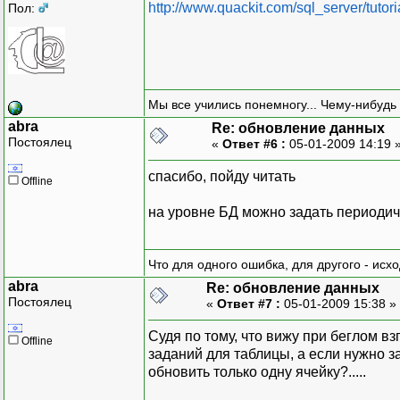
http://www.quackit.com/sql_server/tutor
Пол:
Мы все учились понемногу... Чему-нибудь 
abra
Re: обновление данных
Постоялец
«
Ответ #6 :
05-01-2009 14:19 
спасибо, пойду читать
Offline
на уровне БД можно задать периодичн
Что для одного ошибка, для другого - исх
abra
Re: обновление данных
Постоялец
«
Ответ #7 :
05-01-2009 15:38 »
Судя по тому, что вижу при беглом 
Offline
заданий для таблицы, а если нужно з
обновить только одну ячейку?.....