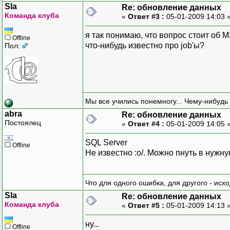
Sla
Re: обновление данных
Команда клуба
«
Ответ #3 :
05-01-2009 14:03 
я так понимаю, что вопрос стоит об 
Offline
что-нибудь известно про job'ы?
Пол:
Мы все учились понемногу... Чему-нибудь 
abra
Re: обновление данных
Постоялец
«
Ответ #4 :
05-01-2009 14:05 
SQL Server
Offline
Не известно :о/. Можно пнуть в нужну
Что для одного ошибка, для другого - исх
Sla
Re: обновление данных
Команда клуба
«
Ответ #5 :
05-01-2009 14:13 
ну...
Offline