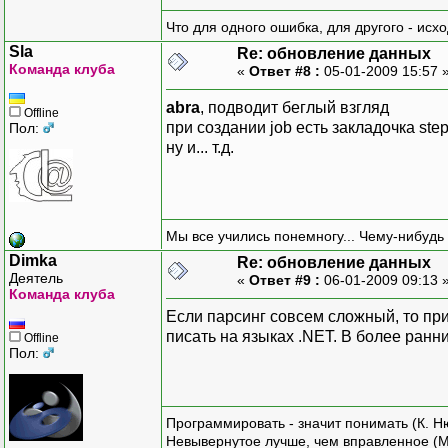
Что для одного ошибка, для другого - исх
Sla
Re: обновление данных
Команда клуба
«
Ответ #8 :
05-01-2009 15:57 
abra
, подводит беглый взгляд
Offline
при создании job есть закладочка ste
Пол:
ну и... т.д.
Мы все учились понемногу... Чему-нибудь 
Dimka
Re: обновление данных
Деятель
«
Ответ #9 :
06-01-2009 09:13 
Команда клуба
Если парсинг совсем сложный, то пр
писать на языках .NET. В более ранн
Offline
Пол:
Программировать - значит понимать (К. Н
Невывернутое лучше, чем вправленное (М