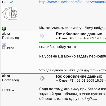
http://www.quackit.com/sql_server/tutor
Пол:
Мы все учились понемногу... Чему-нибудь 
abra
Re: обновление данных
Постоялец
«
Ответ #6 :
05-01-2009 14:19 
спасибо, пойду читать
Offline
на уровне БД можно задать периодичн
Что для одного ошибка, для другого - исх
abra
Re: обновление данных
Постоялец
«
Ответ #7 :
05-01-2009 15:38 
Судя по тому, что вижу при беглом 
Offline
заданий для таблицы, а если нужно з
обновить только одну ячейку?.....