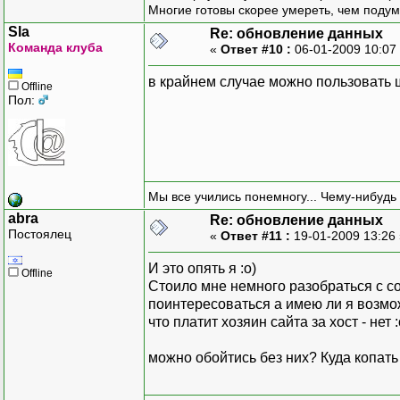
Многие готовы скорее умереть, чем подум
Sla
Re: обновление данных
Команда клуба
«
Ответ #10 :
06-01-2009 10:07
в крайнем случае можно пользовать
Offline
Пол:
Мы все учились понемногу... Чему-нибудь 
abra
Re: обновление данных
Постоялец
«
Ответ #11 :
19-01-2009 13:26
И это опять я :о)
Offline
Стоило мне немного разобраться с с
поинтересоваться а имею ли я возможн
что платит хозяин сайта за хост - нет :
можно обойтись без них? Куда копать 