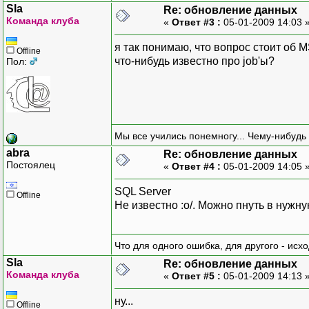
Sla
Re: обновление данных
Команда клуба
«
Ответ #3 :
05-01-2009 14:03 
я так понимаю, что вопрос стоит об 
Offline
что-нибудь известно про job'ы?
Пол:
Мы все учились понемногу... Чему-нибудь 
abra
Re: обновление данных
Постоялец
«
Ответ #4 :
05-01-2009 14:05 
SQL Server
Offline
Не известно :о/. Можно пнуть в нужну
Что для одного ошибка, для другого - исх
Sla
Re: обновление данных
Команда клуба
«
Ответ #5 :
05-01-2009 14:13 
ну...
Offline