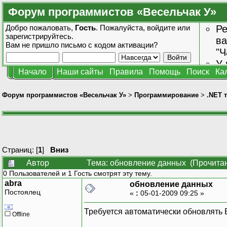
Форум программистов «Весельчак У»
Добро пожаловать,
Гость
. Пожалуйста,
войдите
или
Ре
зарегистрируйтесь
.
ва
Вам не пришло
письмо с кодом активации?
"Ч
У 
Начало
Наши сайты
Правила
Помощь
Поиск
Ка
от
зн
Форум программистов «Весельчак У»
>
Программирование
>
.NET 
Страниц: [
1
]
Вниз
Автор
Тема: обновление данных (Прочитан
0 Пользователей и 1 Гость смотрят эту тему.
abra
обновление данных
Постоялец
«
:
05-01-2009 09:25 »
Требуется автоматически обновлять Б
Offline