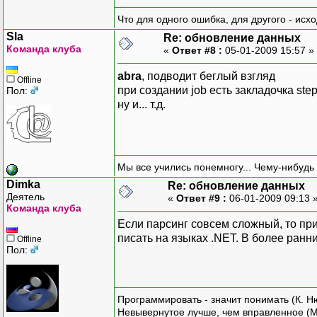
Что для одного ошибка, для другого - исх
Sla
Re: обновление данных
Команда клуба
«
Ответ #8 :
05-01-2009 15:57 »
abra
, подводит беглый взгляд
Offline
при создании job есть закладочка ste
Пол:
ну и... т.д.
Мы все учились понемногу... Чему-нибудь 
Dimka
Re: обновление данных
Деятель
«
Ответ #9 :
06-01-2009 09:13 
Команда клуба
Если парсинг совсем сложный, то пр
писать на языках .NET. В более ранн
Offline
Пол:
Программировать - значит понимать (К. Н
Невывернутое лучше, чем вправленное (М