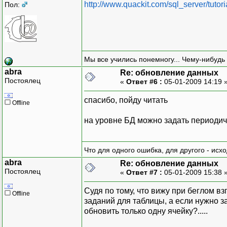
http://www.quackit.com/sql_server/tutor
Пол:
Мы все учились понемногу... Чему-нибудь 
abra
Re: обновление данных
Постоялец
«
Ответ #6 :
05-01-2009 14:19 
спасибо, пойду читать
Offline
на уровне БД можно задать периодичн
Что для одного ошибка, для другого - исх
abra
Re: обновление данных
Постоялец
«
Ответ #7 :
05-01-2009 15:38 
Судя по тому, что вижу при беглом 
Offline
заданий для таблицы, а если нужно з
обновить только одну ячейку?.....