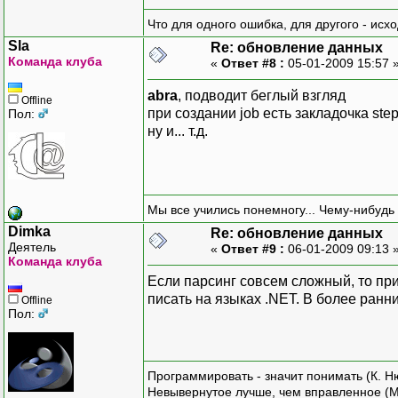
Что для одного ошибка, для другого - исх
Sla
Re: обновление данных
Команда клуба
«
Ответ #8 :
05-01-2009 15:57 
abra
, подводит беглый взгляд
Offline
при создании job есть закладочка ste
Пол:
ну и... т.д.
Мы все учились понемногу... Чему-нибудь 
Dimka
Re: обновление данных
Деятель
«
Ответ #9 :
06-01-2009 09:13 
Команда клуба
Если парсинг совсем сложный, то пр
писать на языках .NET. В более ранн
Offline
Пол:
Программировать - значит понимать (К. Н
Невывернутое лучше, чем вправленное (М