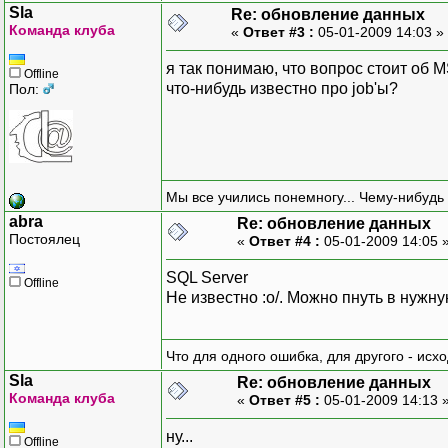
Sla
Re: обновление данных
Команда клуба
«
Ответ #3 :
05-01-2009 14:03 »
я так понимаю, что вопрос стоит об 
Offline
что-нибудь известно про job'ы?
Пол:
Мы все учились понемногу... Чему-нибудь 
abra
Re: обновление данных
Постоялец
«
Ответ #4 :
05-01-2009 14:05 
SQL Server
Offline
Не известно :о/. Можно пнуть в нужну
Что для одного ошибка, для другого - исх
Sla
Re: обновление данных
Команда клуба
«
Ответ #5 :
05-01-2009 14:13 
ну...
Offline