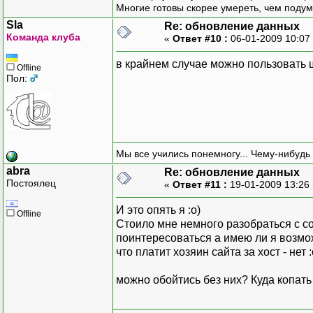
Многие готовы скорее умереть, чем подум
Sla
Re: обновление данных
Команда клуба
«
Ответ #10 :
06-01-2009 10:07
в крайнем случае можно пользовать
Offline
Пол:
Мы все учились понемногу... Чему-нибудь 
abra
Re: обновление данных
Постоялец
«
Ответ #11 :
19-01-2009 13:26
И это опять я :о)
Offline
Стоило мне немного разобраться с с
поинтересоваться а имею ли я возможн
что платит хозяин сайта за хост - нет :
можно обойтись без них? Куда копать 