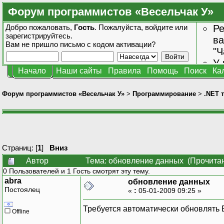
Форум программистов «Весельчак У»
Добро пожаловать,
Гость
. Пожалуйста,
войдите
или
Ре
зарегистрируйтесь
.
ва
Вам не пришло
письмо с кодом активации?
"Ч
У 
Начало
Наши сайты
Правила
Помощь
Поиск
Ка
от
зн
Форум программистов «Весельчак У»
>
Программирование
>
.NET 
Страниц: [
1
]
Вниз
Автор
Тема: обновление данных (Прочитан
0 Пользователей и 1 Гость смотрят эту тему.
abra
обновление данных
Постоялец
«
:
05-01-2009 09:25 »
Требуется автоматически обновлять Б
Offline