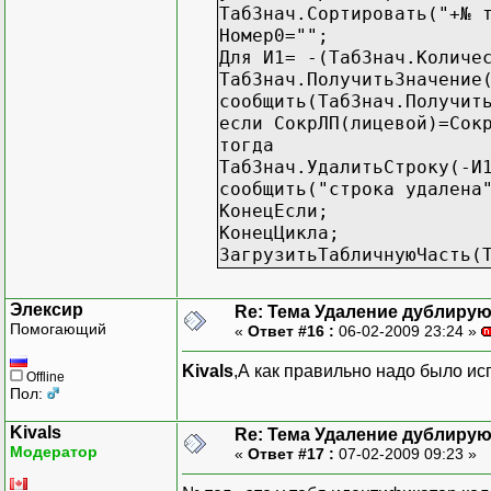
ТабЗнач.Сортировать("+№ 
Номер0="";
Для И1= -(ТабЗнач.Количе
ТабЗнач.ПолучитьЗначение
сообщить(ТабЗнач.Получит
если СокрЛП(лицевой)=Сок
тогда
ТабЗнач.УдалитьСтроку(-И
сообщить("строка удалена
КонецЕсли;
КонецЦикла;
ЗагрузитьТабличнуюЧасть(
Элексир
Re: Тема Удаление дублиру
Помогающий
«
Ответ #16 :
06-02-2009 23:24 »
Kivals
,А как правильно надо было и
Offline
Пол:
Kivals
Re: Тема Удаление дублиру
Модератор
«
Ответ #17 :
07-02-2009 09:23 »