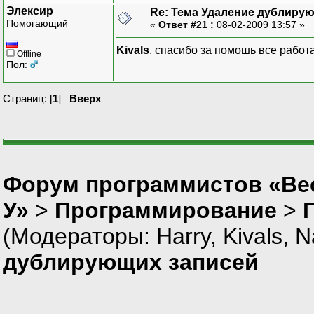
Элексир
Re: Тема Удаление дублиру
Помогающий
«
Ответ #21 :
08-02-2009 13:57 »
Kivals
, спасибо за помошь все работ
Offline
Пол:
Страниц: [
1
]
Вверх
Форум программистов «Ве
У»
>
Программирование
>
(Модераторы:
Harry
,
Kivals
,
N
дублирующих записей