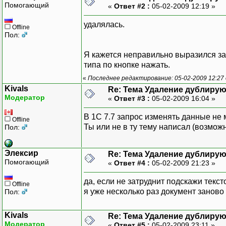
Помогающий
«
Ответ #2 :
05-02-2009 12:19 »
удалялась.
Offline
Пол:
Я кажется неправильно выразился за
типа по кнопке нажать.
«
Последнее редактирование: 05-02-2009 12:27
Kivals
Re: Тема Удаление дублиру
Модератор
«
Ответ #3 :
05-02-2009 16:04 »
В 1С 7.7 запрос изменять данные не 
Offline
Ты или не в ту тему написал (возмож
Пол:
Элексир
Re: Тема Удаление дублиру
Помогающий
«
Ответ #4 :
05-02-2009 21:23 »
да, если не затруднит подскажи тексто
Offline
я уже несколько раз документ занов
Пол:
Kivals
Re: Тема Удаление дублиру
Модератор
«
Ответ #5 :
05-02-2009 23:11 »