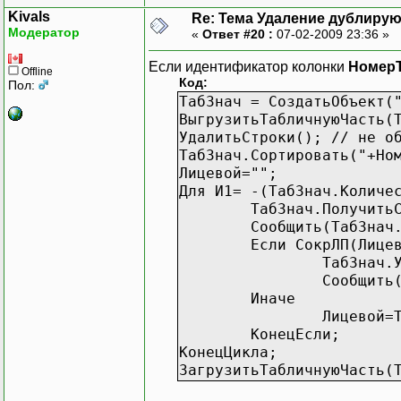
Kivals
Re: Тема Удаление дублиру
Модератор
«
Ответ #20 :
07-02-2009 23:36 »
Если идентификатор колонки
Номер
Offline
Код:
Пол:
ТабЗнач = СоздатьОбъект(
ВыгрузитьТабличнуюЧасть(
УдалитьСтроки(); // не о
ТабЗнач.Сортировать("+Но
Лицевой="";
Для И1= -(ТабЗнач.Количе
ТабЗнач.Получить
Сообщить(ТабЗнач
Если СокрЛП(Лице
ТабЗнач.
Сообщить
Иначе
Лицевой=
КонецЕсли;
КонецЦикла;
ЗагрузитьТабличнуюЧасть(