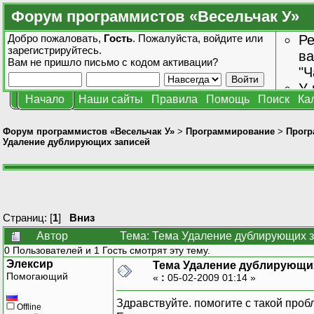
Форум программистов «Весельчак У»
Добро пожаловать,
Гость
. Пожалуйста,
войдите
или
Ре
зарегистрируйтесь
.
ва
Вам не пришло
письмо с кодом активации?
"Ч
У 
Начало
Наши сайты
Правила
Помощь
Поиск
Ка
от
зн
Форум программистов «Весельчак У»
>
Программирование
>
Прогр
Удаление дублирующих записей
Страниц: [
1
]
Вниз
Автор
Тема: Тема Удаление дублирующих з
0 Пользователей и 1 Гость смотрят эту тему.
Элексир
Тема Удаление дублирующи
Помогающий
«
:
05-02-2009 01:14 »
Здравствуйте. помогите с такой проб
Offline