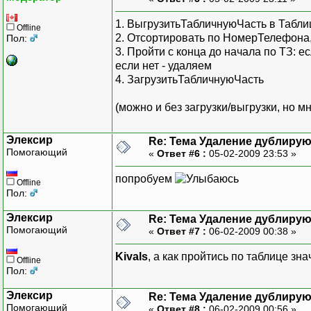
1. ВыгрузитьТабличнуюЧасть в Табли
Offline
2. Отсортировать по НомерТелефона
Пол:
3. Пройти с конца до начала по ТЗ: 
если нет - удаляем
4. ЗагрузитьТабличнуюЧасть
(можно и без загрузки/выгрузки, но 
Элексир
Re: Тема Удаление дублиру
Помогающий
«
Ответ #6 :
05-02-2009 23:53 »
попробуем
Offline
Пол:
Элексир
Re: Тема Удаление дублиру
Помогающий
«
Ответ #7 :
06-02-2009 00:38 »
Kivals
, а как пройтись по таблице зн
Offline
Пол:
Элексир
Re: Тема Удаление дублиру
Помогающий
«
Ответ #8 :
06-02-2009 00:56 »