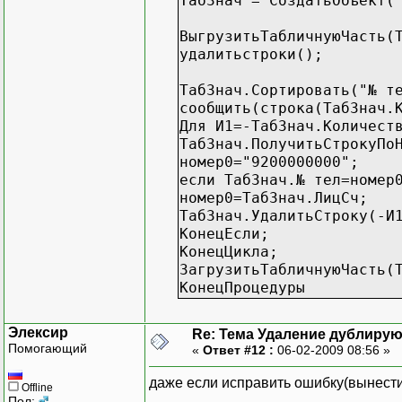
ТабЗнач = СоздатьОбъект(
ВыгрузитьТабличнуюЧасть(
удалитьстроки();
ТабЗнач.Сортировать("№ т
сообщить(строка(ТабЗнач.
Для И1=-ТабЗнач.Количест
ТабЗнач.ПолучитьСтрокуПо
номер0="9200000000";
если ТабЗнач.№ тел=номер
номер0=ТабЗнач.ЛицСч;
ТабЗнач.УдалитьСтроку(-И
КонецЕсли;
КонецЦикла;
ЗагрузитьТабличнуюЧасть(
КонецПроцедуры
Элексир
Re: Тема Удаление дублиру
Помогающий
«
Ответ #12 :
06-02-2009 08:56 »
даже если исправить ошибку(вынести н
Offline
Пол: