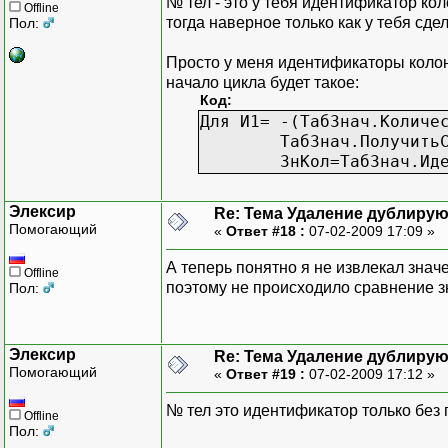
№ тел - это у тебя идентификатор ко
Offline
тогда наверное только как у тебя сдел
Пол:
Просто у меня идентификаторы колон
начало цикла будет такое:
Код:
Для И1= -(ТабЗнач.Количе
ТабЗнач.Получить
ЗнКол=ТабЗнач.Ид
Элексир
Re: Тема Удаление дублиру
Помогающий
«
Ответ #18 :
07-02-2009 17:09 »
А теперь понятно я не извлекал знач
Offline
поэтому не происходило сравнение з
Пол:
Элексир
Re: Тема Удаление дублиру
Помогающий
«
Ответ #19 :
07-02-2009 17:12 »
№ тел это идентификатор только без
Offline
Пол: