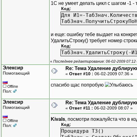
1С не умеет делать цикл с шагом -1 - 
Код:
Для И1=-ТабЗнач.Количест
ТабЗнач.ПолучитьСтрокуПо
и еще: ошибку тебе выдает на конкре
УдалитьСтроку() требует номер строк
Код:
ТабЗнач.УдалитьСтроку(-И
«
Последнее редактирование: 06-02-2009 07:12 
Элексир
Re: Тема Удаление дублиру
Помогающий
«
Ответ #10 :
06-02-2009 07:36 »
спасибо щас попробую
Offline
Пол:
Элексир
Re: Тема Удаление дублиру
Помогающий
«
Ответ #11 :
06-02-2009 08:07 »
Kivals
, посмотри пожалуйста что в ко
Offline
Код:
Пол:
Процедура ТЗ()