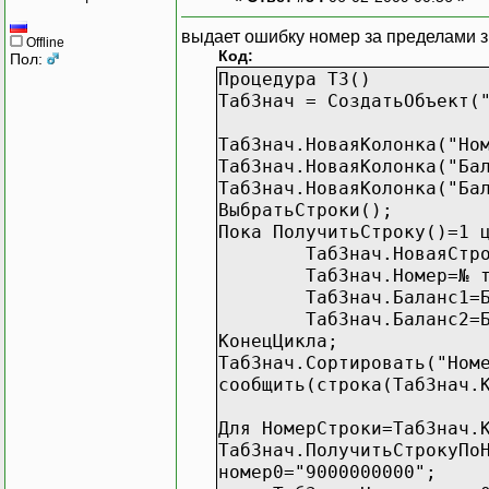
выдает ошибку номер за пределами з
Offline
Код:
Пол:
Процедура ТЗ()
ТабЗнач = СоздатьОбъект(
ТабЗнач.НоваяКолонка("Но
ТабЗнач.НоваяКолонка("Ба
ТабЗнач.НоваяКолонка("Ба
ВыбратьСтроки();
Пока ПолучитьСтроку()=1 
ТабЗнач.НоваяСтр
ТабЗнач.Номер=№ 
ТабЗнач.Баланс1=
ТабЗнач.Баланс2=
КонецЦикла;
ТабЗнач.Сортировать("Ном
сообщить(строка(ТабЗнач.
Для НомерСтроки=ТабЗнач.
ТабЗнач.ПолучитьСтрокуПо
номер0="9000000000";