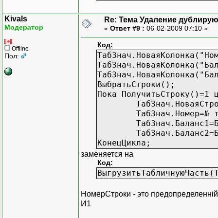
если ТабЗнач.Номер=номер
ТабЗнач.УдалитьСтроку();
Kivals
Re: Тема Удаление дублиру
КонецЦикла;
Модератор
«
Ответ #9 :
06-02-2009 07:10 »
Код:
Offline
ТабЗнач.НоваяКолонка("Но
Пол:
ТабЗнач.НоваяКолонка("Ба
КонецПроцедуры
ТабЗнач.НоваяКолонка("Ба
ВыбратьСтроки();
Пока ПолучитьСтроку()=1 
ТабЗнач.НоваяСтр
ТабЗнач.Номер=№ 
ТабЗнач.Баланс1=
ТабЗнач.Баланс2=
КонецЦикла;
заменяется на
Код:
ВыгрузитьТабличнуюЧасть(
НомерСтроки - это предопределенній 
И1