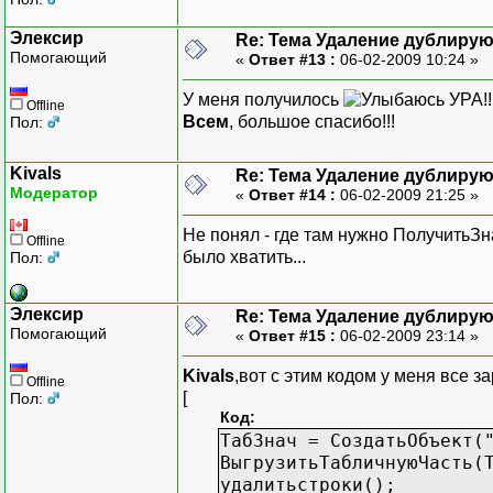
Элексир
Re: Тема Удаление дублиру
Помогающий
«
Ответ #13 :
06-02-2009 10:24 »
У меня получилось
УРА!!
Offline
Всем
, большое спасибо!!!
Пол:
Kivals
Re: Тема Удаление дублиру
Модератор
«
Ответ #14 :
06-02-2009 21:25 »
Не понял - где там нужно ПолучитьЗн
Offline
было хватить...
Пол:
Элексир
Re: Тема Удаление дублиру
Помогающий
«
Ответ #15 :
06-02-2009 23:14 »
Kivals
,вот с этим кодом у меня все з
Offline
[
Пол:
Код:
ТабЗнач = СоздатьОбъект(
ВыгрузитьТабличнуюЧасть(
удалитьстроки();