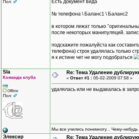
Есть документ вида
Пол:
№ телефона \ Баланс1 \ Баланс2
в котором лежат только "оригинальны
после некоторых манипуляций. запис
подскажите пожалуйста как составит
телефона) строк удалялась только с
я к истине чет не могу подобраться
Sla
Re: Тема Удаление дублиру
Команда клуба
«
Ответ #1 :
05-02-2009 07:58 »
удалялась или не выдавалась в запр
Offline
Пол:
Мы все учились понемногу... Чему-нибудь 
Элексир
Re: Тема Удаление дублиру