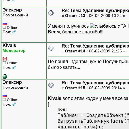
Элексир
Re: Тема Удаление дублиру
Помогающий
«
Ответ #13 :
06-02-2009 10:24 »
У меня получилось
УРА!!
Offline
Всем
, большое спасибо!!!
Пол:
Kivals
Re: Тема Удаление дублиру
Модератор
«
Ответ #14 :
06-02-2009 21:25 »
Не понял - где там нужно ПолучитьЗн
Offline
было хватить...
Пол:
Элексир
Re: Тема Удаление дублиру
Помогающий
«
Ответ #15 :
06-02-2009 23:14 »
Kivals
,вот с этим кодом у меня все з
Offline
[
Пол:
Код:
ТабЗнач = СоздатьОбъект(
ВыгрузитьТабличнуюЧасть(
удалитьстроки();