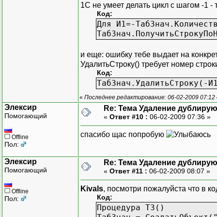
1С не умеет делать цикл с шагом -1 - 
Код:
Для И1=-ТабЗнач.Количест
ТабЗнач.ПолучитьСтрокуПо
и еще: ошибку тебе выдает на конкре
УдалитьСтроку() требует номер строк
Код:
ТабЗнач.УдалитьСтроку(-И
«
Последнее редактирование: 06-02-2009 07:12 
Элексир
Re: Тема Удаление дублиру
Помогающий
«
Ответ #10 :
06-02-2009 07:36 »
спасибо щас попробую
Offline
Пол:
Элексир
Re: Тема Удаление дублиру
Помогающий
«
Ответ #11 :
06-02-2009 08:07 »
Kivals
, посмотри пожалуйста что в ко
Offline
Код:
Пол:
Процедура ТЗ()