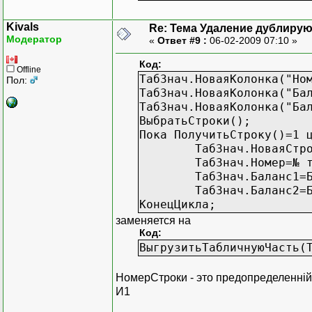
если ТабЗнач.Номер=номер
ТабЗнач.УдалитьСтроку();
Kivals
Re: Тема Удаление дублиру
КонецЦикла;
Модератор
«
Ответ #9 :
06-02-2009 07:10 »
Код:
Offline
ТабЗнач.НоваяКолонка("Но
Пол:
ТабЗнач.НоваяКолонка("Ба
КонецПроцедуры
ТабЗнач.НоваяКолонка("Ба
ВыбратьСтроки();
Пока ПолучитьСтроку()=1 
ТабЗнач.НоваяСтр
ТабЗнач.Номер=№ 
ТабЗнач.Баланс1=
ТабЗнач.Баланс2=
КонецЦикла;
заменяется на
Код:
ВыгрузитьТабличнуюЧасть(
НомерСтроки - это предопределенній 
И1