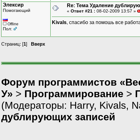
Элексир
Re: Тема Удаление дублиру
Помогающий
«
Ответ #21 :
08-02-2009 13:57 »
Kivals
, спасибо за помошь все работ
Offline
Пол:
Страниц: [
1
]
Вверх
Форум программистов «Ве
У»
>
Программирование
>
(Модераторы:
Harry
,
Kivals
,
N
дублирующих записей