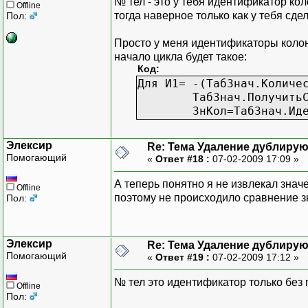
№ тел - это у тебя идентификатор ко
Offline
тогда наверное только как у тебя сдел
Пол:
Просто у меня идентификаторы колон
начало цикла будет такое:
Код:
Для И1= -(ТабЗнач.Количе
ТабЗнач.Получить
ЗнКол=ТабЗнач.Ид
Элексир
Re: Тема Удаление дублиру
Помогающий
«
Ответ #18 :
07-02-2009 17:09 »
А теперь понятно я не извлекал знач
Offline
поэтому не происходило сравнение з
Пол:
Элексир
Re: Тема Удаление дублиру
Помогающий
«
Ответ #19 :
07-02-2009 17:12 »
№ тел это идентификатор только без
Offline
Пол: