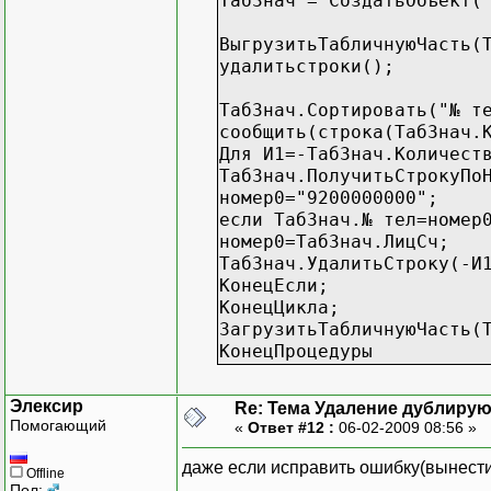
ТабЗнач = СоздатьОбъект(
ВыгрузитьТабличнуюЧасть(
удалитьстроки();
ТабЗнач.Сортировать("№ т
сообщить(строка(ТабЗнач.
Для И1=-ТабЗнач.Количест
ТабЗнач.ПолучитьСтрокуПо
номер0="9200000000";
если ТабЗнач.№ тел=номер
номер0=ТабЗнач.ЛицСч;
ТабЗнач.УдалитьСтроку(-И
КонецЕсли;
КонецЦикла;
ЗагрузитьТабличнуюЧасть(
КонецПроцедуры
Элексир
Re: Тема Удаление дублиру
Помогающий
«
Ответ #12 :
06-02-2009 08:56 »
даже если исправить ошибку(вынести н
Offline
Пол: