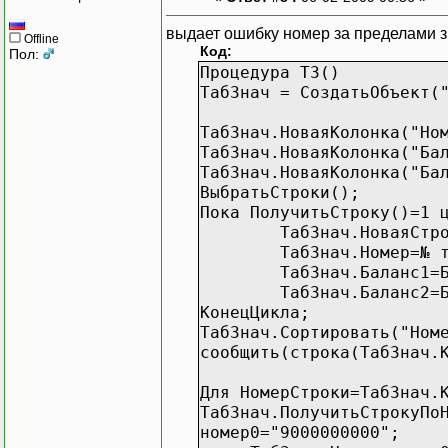
выдает ошибку номер за пределами з
Offline
Код:
Пол:
Процедура ТЗ()
ТабЗнач = СоздатьОбъект(
ТабЗнач.НоваяКолонка("Но
ТабЗнач.НоваяКолонка("Ба
ТабЗнач.НоваяКолонка("Ба
ВыбратьСтроки();
Пока ПолучитьСтроку()=1 
ТабЗнач.НоваяСтр
ТабЗнач.Номер=№ 
ТабЗнач.Баланс1=
ТабЗнач.Баланс2=
КонецЦикла;
ТабЗнач.Сортировать("Ном
сообщить(строка(ТабЗнач.
Для НомерСтроки=ТабЗнач.
ТабЗнач.ПолучитьСтрокуПо
номер0="9000000000";