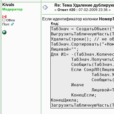
Kivals
Re: Тема Удаление дублиру
Модератор
«
Ответ #20 :
07-02-2009 23:36 »
Если идентификатор колонки
Номер
Offline
Код:
Пол:
ТабЗнач = СоздатьОбъект(
ВыгрузитьТабличнуюЧасть(
УдалитьСтроки(); // не о
ТабЗнач.Сортировать("+Но
Лицевой="";
Для И1= -(ТабЗнач.Количе
ТабЗнач.Получить
Сообщить(ТабЗнач
Если СокрЛП(Лице
ТабЗнач.
Сообщить
Иначе
Лицевой=
КонецЕсли;
КонецЦикла;
ЗагрузитьТабличнуюЧасть(