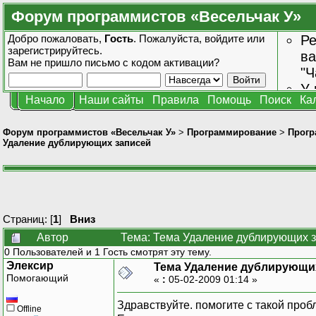
Форум программистов «Весельчак У»
Добро пожаловать,
Гость
. Пожалуйста,
войдите
или
Ре
зарегистрируйтесь
.
ва
Вам не пришло
письмо с кодом активации?
"Ч
У 
Начало
Наши сайты
Правила
Помощь
Поиск
Ка
от
зн
Форум программистов «Весельчак У»
>
Программирование
>
Прогр
Удаление дублирующих записей
Страниц: [
1
]
Вниз
Автор
Тема: Тема Удаление дублирующих з
0 Пользователей и 1 Гость смотрят эту тему.
Элексир
Тема Удаление дублирующи
Помогающий
«
:
05-02-2009 01:14 »
Здравствуйте. помогите с такой проб
Offline