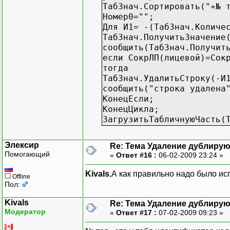
ТабЗнач.Сортировать("+№ 
Номер0="";
Для И1= -(ТабЗнач.Количе
ТабЗнач.ПолучитьЗначение
сообщить(ТабЗнач.Получит
если СокрЛП(лицевой)=Сок
тогда
ТабЗнач.УдалитьСтроку(-И
сообщить("строка удалена
КонецЕсли;
КонецЦикла;
ЗагрузитьТабличнуюЧасть(
Элексир
Re: Тема Удаление дублиру
Помогающий
«
Ответ #16 :
06-02-2009 23:24 »
Kivals
,А как правильно надо было и
Offline
Пол:
Kivals
Re: Тема Удаление дублиру
Модератор
«
Ответ #17 :
07-02-2009 09:23 »