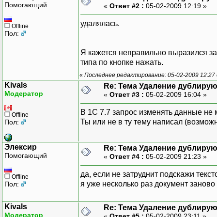
Помогающий
«
Ответ #2 :
05-02-2009 12:19 »
удалялась.
Offline
Пол:
Я кажется неправильно выразился за
типа по кнопке нажать.
«
Последнее редактирование: 05-02-2009 12:27
Kivals
Re: Тема Удаление дублиру
Модератор
«
Ответ #3 :
05-02-2009 16:04 »
В 1С 7.7 запрос изменять данные не 
Offline
Ты или не в ту тему написал (возмож
Пол:
Элексир
Re: Тема Удаление дублиру
Помогающий
«
Ответ #4 :
05-02-2009 21:23 »
да, если не затруднит подскажи тексто
Offline
я уже несколько раз документ занов
Пол:
Kivals
Re: Тема Удаление дублиру
Модератор
«
Ответ #5 :
05-02-2009 23:11 »