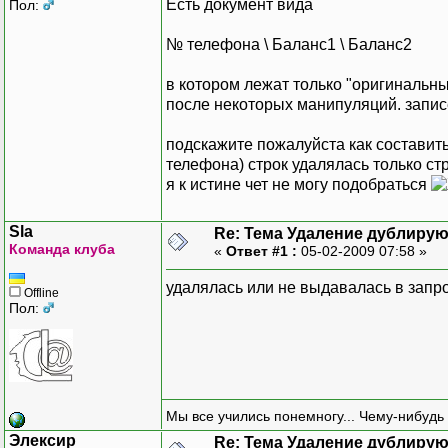
Есть документ вида
Пол:
№ телефона \ Баланс1 \ Баланс2
в котором лежат только "оригинальны
после некоторых манипуляций. запис
подскажите пожалуйста как составит
телефона) строк удалялась только с
я к истине чет не могу подобраться
Sla
Re: Тема Удаление дублиру
Команда клуба
«
Ответ #1 :
05-02-2009 07:58 »
удалялась или не выдавалась в запр
Offline
Пол:
Мы все учились понемногу... Чему-нибудь 
Элексир
Re: Тема Удаление дублиру