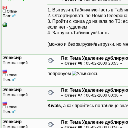
1. ВыгрузитьТабличнуюЧасть в Табли
Offline
2. Отсортировать по НомерТелефона
Пол:
3. Пройти с конца до начала по ТЗ: 
если нет - удаляем
4. ЗагрузитьТабличнуюЧасть
(можно и без загрузки/выгрузки, но 
Элексир
Re: Тема Удаление дублиру
Помогающий
«
Ответ #6 :
05-02-2009 23:53 »
попробуем
Offline
Пол:
Элексир
Re: Тема Удаление дублиру
Помогающий
«
Ответ #7 :
06-02-2009 00:38 »
Kivals
, а как пройтись по таблице зн
Offline
Пол:
Элексир
Re: Тема Удаление дублиру
Помогающий
«
Ответ #8 :
06-02-2009 00:56 »