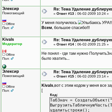
Элексир
Re: Тема Удаление дублиру
Помогающий
«
Ответ #13 :
06-02-2009 10:24 »
У меня получилось
УРА!!
Offline
Всем
, большое спасибо!!!
Пол:
Kivals
Re: Тема Удаление дублиру
Модератор
«
Ответ #14 :
06-02-2009 21:25 »
Не понял - где там нужно ПолучитьЗн
Offline
было хватить...
Пол:
Элексир
Re: Тема Удаление дублиру
Помогающий
«
Ответ #15 :
06-02-2009 23:14 »
Kivals
,вот с этим кодом у меня все з
Offline
[
Пол:
Код:
ТабЗнач = СоздатьОбъект(
ВыгрузитьТабличнуюЧасть(
удалитьстроки();