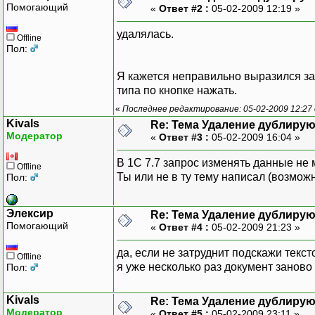
Помогающий
«
Ответ #2 :
05-02-2009 12:19 »
удалялась.
Offline
Пол:
Я кажется неправильно выразился за
типа по кнопке нажать.
«
Последнее редактирование: 05-02-2009 12:27
Kivals
Re: Тема Удаление дублиру
Модератор
«
Ответ #3 :
05-02-2009 16:04 »
В 1С 7.7 запрос изменять данные не 
Offline
Ты или не в ту тему написал (возмож
Пол:
Элексир
Re: Тема Удаление дублиру
Помогающий
«
Ответ #4 :
05-02-2009 21:23 »
да, если не затруднит подскажи тексто
Offline
я уже несколько раз документ занов
Пол:
Kivals
Re: Тема Удаление дублиру
Модератор
«
Ответ #5 :
05-02-2009 23:11 »