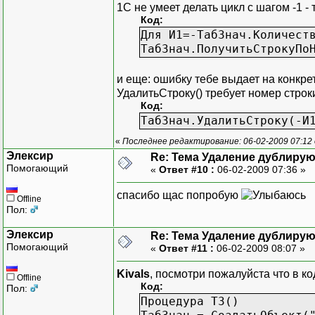
1С не умеет делать цикл с шагом -1 - 
Код:
Для И1=-ТабЗнач.Количест
ТабЗнач.ПолучитьСтрокуПо
и еще: ошибку тебе выдает на конкре
УдалитьСтроку() требует номер строк
Код:
ТабЗнач.УдалитьСтроку(-И
«
Последнее редактирование: 06-02-2009 07:12 
Элексир
Re: Тема Удаление дублиру
Помогающий
«
Ответ #10 :
06-02-2009 07:36 »
спасибо щас попробую
Offline
Пол:
Элексир
Re: Тема Удаление дублиру
Помогающий
«
Ответ #11 :
06-02-2009 08:07 »
Kivals
, посмотри пожалуйста что в ко
Offline
Код:
Пол:
Процедура ТЗ()