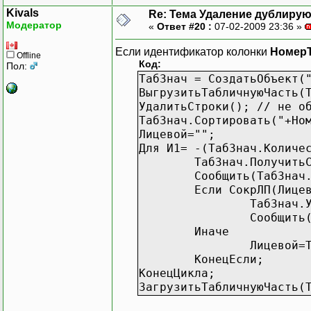
Kivals
Re: Тема Удаление дублиру
Модератор
«
Ответ #20 :
07-02-2009 23:36 »
Если идентификатор колонки
Номер
Offline
Код:
Пол:
ТабЗнач = СоздатьОбъект(
ВыгрузитьТабличнуюЧасть(
УдалитьСтроки(); // не о
ТабЗнач.Сортировать("+Но
Лицевой="";
Для И1= -(ТабЗнач.Количе
ТабЗнач.Получить
Сообщить(ТабЗнач
Если СокрЛП(Лице
ТабЗнач.
Сообщить
Иначе
Лицевой=
КонецЕсли;
КонецЦикла;
ЗагрузитьТабличнуюЧасть(