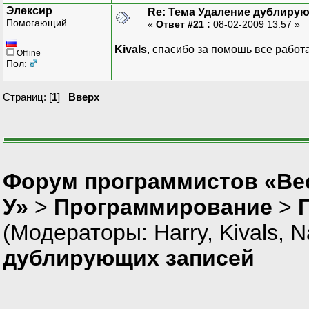
Элексир
Re: Тема Удаление дублиру
Помогающий
«
Ответ #21 :
08-02-2009 13:57 »
Kivals
, спасибо за помошь все работ
Offline
Пол:
Страниц: [
1
]
Вверх
Форум программистов «Ве
У»
>
Программирование
>
(Модераторы:
Harry
,
Kivals
,
N
дублирующих записей