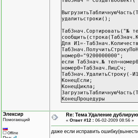
ТабЗнач = СоздатьОбъект(
ВыгрузитьТабличнуюЧасть(
удалитьстроки();
ТабЗнач.Сортировать("№ т
сообщить(строка(ТабЗнач.
Для И1=-ТабЗнач.Количест
ТабЗнач.ПолучитьСтрокуПо
номер0="9200000000";
если ТабЗнач.№ тел=номер
номер0=ТабЗнач.ЛицСч;
ТабЗнач.УдалитьСтроку(-И
КонецЕсли;
КонецЦикла;
ЗагрузитьТабличнуюЧасть(
КонецПроцедуры
Элексир
Re: Тема Удаление дублиру
Помогающий
«
Ответ #12 :
06-02-2009 08:56 »
даже если исправить ошибку(вынести н
Offline
Пол: