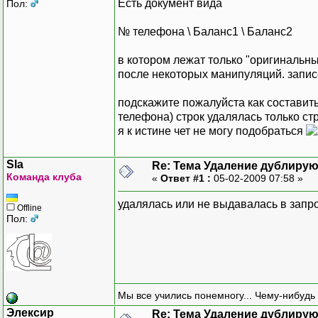
Есть документ вида
Пол:
№ телефона \ Баланс1 \ Баланс2
в котором лежат только "оригинальны
после некоторых манипуляций. запис
подскажите пожалуйста как составит
телефона) строк удалялась только с
я к истине чет не могу подобраться
Sla
Re: Тема Удаление дублиру
Команда клуба
«
Ответ #1 :
05-02-2009 07:58 »
удалялась или не выдавалась в запр
Offline
Пол:
Мы все учились понемногу... Чему-нибудь 
Элексир
Re: Тема Удаление дублиру