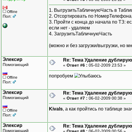
1. ВыгрузитьТабличнуюЧасть в Табли
Offline
2. Отсортировать по НомерТелефона
Пол:
3. Пройти с конца до начала по ТЗ: 
если нет - удаляем
4. ЗагрузитьТабличнуюЧасть
(можно и без загрузки/выгрузки, но 
Элексир
Re: Тема Удаление дублиру
Помогающий
«
Ответ #6 :
05-02-2009 23:53 »
попробуем
Offline
Пол:
Элексир
Re: Тема Удаление дублиру
Помогающий
«
Ответ #7 :
06-02-2009 00:38 »
Kivals
, а как пройтись по таблице зн
Offline
Пол:
Элексир
Re: Тема Удаление дублиру
Помогающий
«
Ответ #8 :
06-02-2009 00:56 »