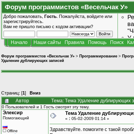
Форум программистов «Весельчак У»
Добро пожаловать,
Гость
. Пожалуйста,
войдите
или
Ре
зарегистрируйтесь
.
ва
Вам не пришло
письмо с кодом активации?
"Ч
У 
Начало
Наши сайты
Правила
Помощь
Поиск
Ка
от
зн
Форум программистов «Весельчак У»
>
Программирование
>
Прогр
Удаление дублирующих записей
Страниц: [
1
]
Вниз
Автор
Тема: Тема Удаление дублирующих з
0 Пользователей и 1 Гость смотрят эту тему.
Элексир
Тема Удаление дублирующи
Помогающий
«
:
05-02-2009 01:14 »
Здравствуйте. помогите с такой проб
Offline