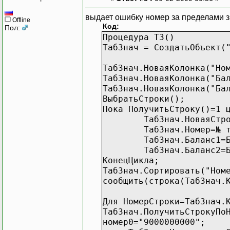
выдает ошибку номер за пределами з
Offline
Код:
Пол:
Процедура ТЗ()
ТабЗнач = СоздатьОбъект(
ТабЗнач.НоваяКолонка("Но
ТабЗнач.НоваяКолонка("Ба
ТабЗнач.НоваяКолонка("Ба
ВыбратьСтроки();
Пока ПолучитьСтроку()=1 
ТабЗнач.НоваяСтр
ТабЗнач.Номер=№ 
ТабЗнач.Баланс1=
ТабЗнач.Баланс2=
КонецЦикла;
ТабЗнач.Сортировать("Ном
сообщить(строка(ТабЗнач.
Для НомерСтроки=ТабЗнач.
ТабЗнач.ПолучитьСтрокуПо
номер0="9000000000";