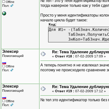
№ тел - это у тебя идентификатор ко
Offline
тогда наверное только как у тебя сдел
Пол:
Просто у меня идентификаторы колон
начало цикла будет такое:
Код:
Для И1= -(ТабЗнач.Количе
ТабЗнач.Получить
ЗнКол=ТабЗнач.Ид
Элексир
Re: Тема Удаление дублиру
Помогающий
«
Ответ #18 :
07-02-2009 17:09 »
А теперь понятно я не извлекал знач
Offline
поэтому не происходило сравнение з
Пол:
Элексир
Re: Тема Удаление дублиру
Помогающий
«
Ответ #19 :
07-02-2009 17:12 »
№ тел это идентификатор только без
Offline
Пол: