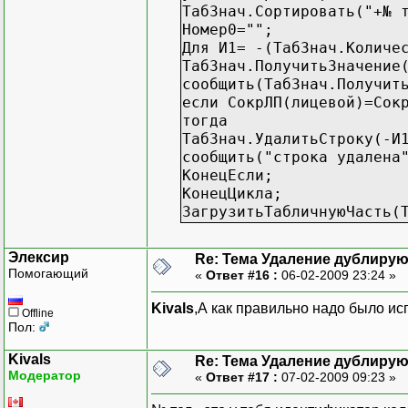
ТабЗнач.Сортировать("+№ 
Номер0="";
Для И1= -(ТабЗнач.Количе
ТабЗнач.ПолучитьЗначение
сообщить(ТабЗнач.Получит
если СокрЛП(лицевой)=Сок
тогда
ТабЗнач.УдалитьСтроку(-И
сообщить("строка удалена
КонецЕсли;
КонецЦикла;
ЗагрузитьТабличнуюЧасть(
Элексир
Re: Тема Удаление дублиру
Помогающий
«
Ответ #16 :
06-02-2009 23:24 »
Kivals
,А как правильно надо было и
Offline
Пол:
Kivals
Re: Тема Удаление дублиру
Модератор
«
Ответ #17 :
07-02-2009 09:23 »