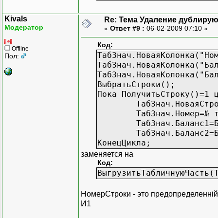
если ТабЗнач.Номер=номер
ТабЗнач.УдалитьСтроку();
Kivals
Re: Тема Удаление дублиру
КонецЦикла;
Модератор
«
Ответ #9 :
06-02-2009 07:10 »
Код:
Offline
ТабЗнач.НоваяКолонка("Но
Пол:
ТабЗнач.НоваяКолонка("Ба
КонецПроцедуры
ТабЗнач.НоваяКолонка("Ба
ВыбратьСтроки();
Пока ПолучитьСтроку()=1 
ТабЗнач.НоваяСтр
ТабЗнач.Номер=№ 
ТабЗнач.Баланс1=
ТабЗнач.Баланс2=
КонецЦикла;
заменяется на
Код:
ВыгрузитьТабличнуюЧасть(
НомерСтроки - это предопределенній 
И1