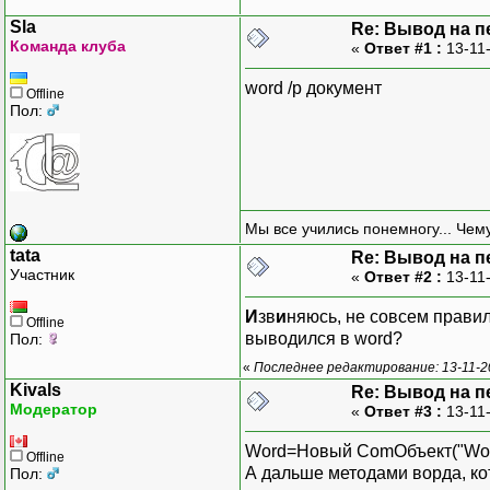
Sla
Re: Вывод на п
Команда клуба
«
Ответ #1 :
13-11
word /p документ
Offline
Пол:
Мы все учились понемногу... Чему
tata
Re: Вывод на п
Участник
«
Ответ #2 :
13-11-
И
зв
и
няюсь, не совсем правил
Offline
выводился в word?
Пол:
«
Последнее редактирование: 13-11-20
Kivals
Re: Вывод на п
Модератор
«
Ответ #3 :
13-11
Word=Новый ComОбъект("Word.
Offline
А дальше методами ворда, кот
Пол: