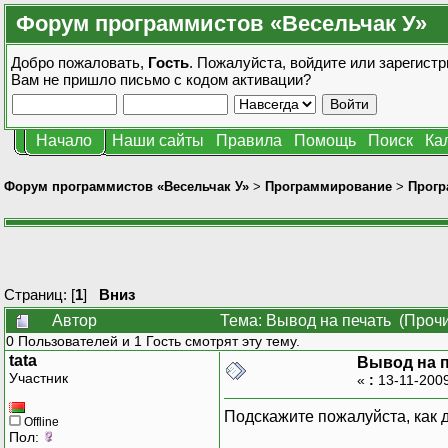
Форум программистов «Весельчак У»
Добро пожаловать,
Гость
. Пожалуйста,
войдите
или
зарегистр
Вам не пришло
письмо с кодом активации?
Начало
Наши сайты
Правила
Помощь
Поиск
Ка
Форум программистов «Весельчак У»
>
Программирование
>
Прогр
Страниц: [
1
]
Вниз
Автор
Тема: Вывод на печать (Прочи
0 Пользователей и 1 Гость смотрят эту тему.
tata
Вывод на 
Участник
«
:
13-11-2009
Подскажите пожалуйста, как 
Offline
Пол: