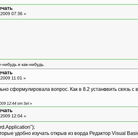
ечать
-2009 07:36 »
-нибудь и как-нибудь.
ечать
2009 11:01 »
ьно сформулировала вопрос. Как в 8.2 устан
о
вить связь с
09 12:44 от Sel
»
ечать
-2009 12:04 »
Application");
орые удобно изучать открыв из ворда Редактор Visual Basic