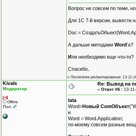
Вопрос не совсем по теме, но 
Для 1С 7-й версии, вывести н
Doc = СоздатьОбъект(Word.App
А дальше методами
Word
'а?
И
ли необходимо еще что
-
то?
Спасибо
.
«
Последнее редактирование: 13-11-20
Kivals
Re: Вывод на п
Модератор
«
Ответ #6 :
13-11
tata
Offline
Word=
Новый ComОбъект
("W
Пол:
и
Word = Word.Application;
по-моему совсем разные вещи