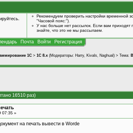
Рекомендуем проверить настройки временной зо
ируйтесь
.
"Часовой пояс:").
У нас больше нет рассылок. Если вам приходят п
знайте, что это не мы рассылаем.
лендарь
Почта
Войти
Регистрация
аммирование 1С
>
1С 8.x
(Модераторы:
Harry
,
Kivals
,
Naghual
) > Тема:
В
тано 16510 раз)
печать
 07:35 »
документ на печать вывести в Worde