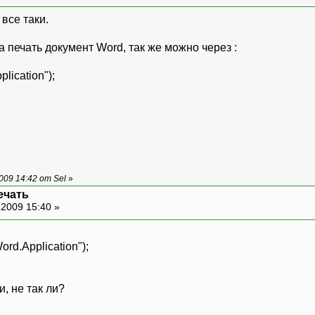
все таки.
а печать документ Word, так же можно через :
lication");
09 14:42 от Sel
»
ечать
-2009 15:40 »
ord.Application");
, не так ли?