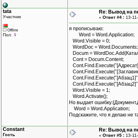
tata
Re: Вывод на п
Участник
«
Ответ #4 :
13-11
я прописываю:
Offline
Word = Word.Application;
Пол:
Word.Visible = 0;
WordDoc = Word.Documents;
Docum = WordDoc.Add(Катало
Cont = Docum.Content;
Cont.Find.Execute("[Адресат]",0
Cont.Find.Execute("[Заглавие]"
Cont.Find.Execute("[Абзац1]",0,
Cont.Find.Execute("[Абзац2]",0,
Word.Visible = 1;
Word.Activate();
Но выдает ошибку:{Документ.
Word = Word.Application;
Подскажите, что я делаю не т
Constant
Re: Вывод на п
Гость
«
Ответ #5 :
13-11