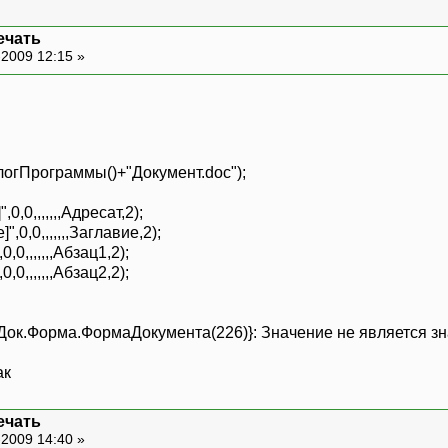
ечать
-2009 12:15 »
гПрограммы()+"Документ.doс");
,0,,,,,,,Адресат,2);
,0,0,,,,,,,Заглавие,2);
0,,,,,,,Абзац1,2);
0,,,,,,,Абзац2,2);
Док.Форма.ФормаДокумента(226)}: Значение не является зна
ак
ечать
-2009 14:40 »