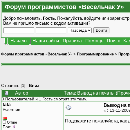
Форум программистов «Весельчак У»
Добро пожаловать,
Гость
. Пожалуйста,
войдите
или
зарегистр
Вам не пришло
письмо с кодом активации?
Начало
Наши сайты
Правила
Помощь
Поиск
Ка
Форум программистов «Весельчак У»
>
Программирование
>
Прогр
Страниц: [
1
]
Вниз
Автор
Тема: Вывод на печать (Прочи
0 Пользователей и 1 Гость смотрят эту тему.
tata
Вывод на 
Участник
«
:
13-11-2009
Подскажите пожалуйста, как 
Offline
Пол: