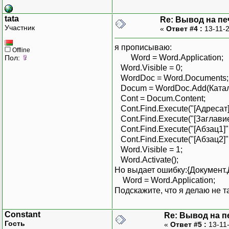
tata
Re: Вывод на пе
Участник
«
Ответ #4 :
13-11-2
я прописываю:
Offline
Word = Word.Application;
Пол:
Word.Visible = 0;
WordDoc = Word.Documents;
Docum = WordDoc.Add(Катало
Cont = Docum.Content;
Cont.Find.Execute("[Адресат]",0
Cont.Find.Execute("[Заглавие]"
Cont.Find.Execute("[Абзац1]",0,
Cont.Find.Execute("[Абзац2]",0,
Word.Visible = 1;
Word.Activate();
Но выдает ошибку:{Документ.
Word = Word.Application;
Подскажите, что я делаю не т
Constant
Re: Вывод на п
Гость
«
Ответ #5 :
13-11