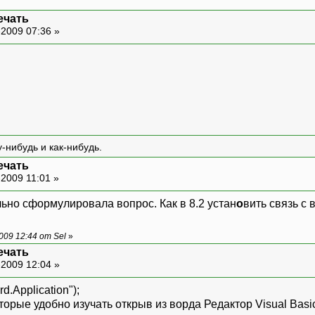
ечать
-2009 07:36 »
-нибудь и как-нибудь.
ечать
2009 11:01 »
ьно сформулировала вопрос. Как в 8.2 устан
о
вить связь с
09 12:44 от Sel
»
ечать
-2009 12:04 »
Application");
орые удобно изучать открыв из ворда Редактор Visual Basic