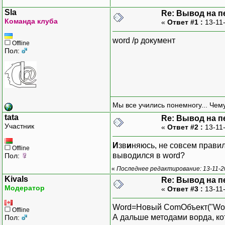
Sla
Re: Вывод на п
Команда клуба
«
Ответ #1 :
13-11
word /p документ
Offline
Пол:
Мы все учились понемногу... Чему
tata
Re: Вывод на п
Участник
«
Ответ #2 :
13-11-
И
зв
и
няюсь, не совсем правил
Offline
выводился в word?
Пол:
«
Последнее редактирование: 13-11-20
Kivals
Re: Вывод на п
Модератор
«
Ответ #3 :
13-11
Word=Новый ComОбъект("Word.
Offline
А дальше методами ворда, кот
Пол: