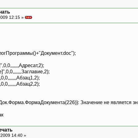
чать
009 12:15 »
гПрограммы()+"Документ.doс");
,0,,,,,,,Адресат,2);
,0,0,,,,,,,Заглавие,2);
0,,,,,,,Абзац1,2);
0,,,,,,,Абзац2,2);
Док.Форма.ФормаДокумента(226)}: Значение не является зна
ак
ечать
-2009 14:40 »