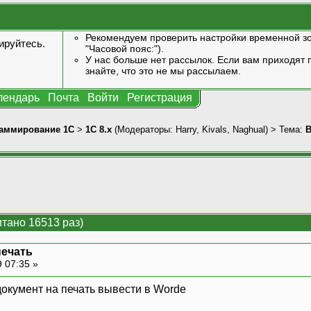
Рекомендуем проверить настройки временной зо
ируйтесь
.
"Часовой пояс:").
У нас больше нет рассылок. Если вам приходят п
знайте, что это не мы рассылаем.
лендарь
Почта
Войти
Регистрация
аммирование 1С
>
1С 8.x
(Модераторы:
Harry
,
Kivals
,
Naghual
) > Тема:
В
тано 16513 раз)
печать
 07:35 »
документ на печать вывести в Worde