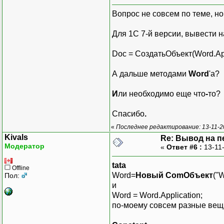
Вопрос не совсем по теме, но 
Для 1С 7-й версии, вывести н
Doc = СоздатьОбъект(Word.App
А дальше методами
Word
'а?
И
ли необходимо еще что
-
то?
Спасибо
.
«
Последнее редактирование: 13-11-20
Kivals
Re: Вывод на п
Модератор
«
Ответ #6 :
13-11
tata
Offline
Word=
Новый ComОбъект
("W
Пол:
и
Word = Word.Application;
по-моему совсем разные вещи