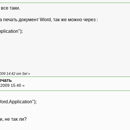
все таки.
а печать документ Word, так же можно через :
lication");
09 14:42 от Sel
»
ечать
-2009 15:40 »
ord.Application");
, не так ли?