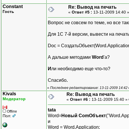
Constant
Re: Вывод на печать
Гость
«
Ответ #5 :
13-11-2009 14:40 
Вопрос не совсем по теме, но все так
Для 1С 7-й версии, вывести на печать
Doc = СоздатьОбъект(Word.Application
А дальше методами
Word
'а?
И
ли необходимо еще что
-
то?
Спасибо
.
«
Последнее редактирование: 13-11-2009 14:42 
Kivals
Re: Вывод на печать
Модератор
«
Ответ #6 :
13-11-2009 15:40 »
tata
Offline
Word=
Новый ComОбъект
("Word.Appl
Пол:
и
Word = Word.Application;