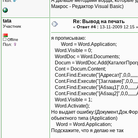
А дальше методами ворда, которые уд
Пол:
Макрос - Редактор Visual Basic)
tata
Re: Вывод на печать
Участник
«
Ответ #4 :
13-11-2009 12:15 
я прописываю:
Offline
Word = Word.Application;
Пол:
Word.Visible = 0;
WordDoc = Word.Documents;
Docum = WordDoc.Add(КаталогПрогра
Cont = Docum.Content;
Cont.Find.Execute("[Адресат]",0,0,,,,,,
Cont.Find.Execute("[Заглавие]",0,0,,,,
Cont.Find.Execute("[Абзац1]",0,0,,,,,,,
Cont.Find.Execute("[Абзац2]",0,0,,,,,,,
Word.Visible = 1;
Word.Activate();
Но выдает ошибку:{Документ.Док.Фор
объектного типа (Application)
Word = Word.Application;
Подскажите, что я делаю не так