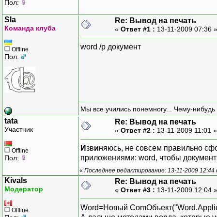
Пол:
Sla
Re: Вывод на печать
Команда клуба
«
Ответ #1 :
13-11-2009 07:36 
word /p документ
Offline
Пол:
Мы все учились понемногу... Чему-нибудь 
tata
Re: Вывод на печать
Участник
«
Ответ #2 :
13-11-2009 11:01 
И
зв
и
няюсь, не совсем правильно сфо
Offline
приложениями: word, чтобы докумен
Пол:
«
Последнее редактирование: 13-11-2009 12:44 
Kivals
Re: Вывод на печать
Модератор
«
Ответ #3 :
13-11-2009 12:04 
Word=Новый ComОбъект("Word.Applica
Offline