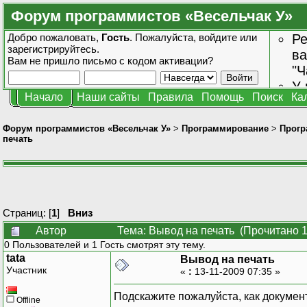
Форум программистов «Весельчак У»
Добро пожаловать,
Гость
. Пожалуйста,
войдите
или
Ре
зарегистрируйтесь
.
ва
Вам не пришло
письмо с кодом активации?
"Ч
У 
Начало
Наши сайты
Правила
Помощь
Поиск
Ка
от
зн
Форум программистов «Весельчак У»
>
Программирование
>
Прогр
печать
Страниц: [
1
]
Вниз
Автор
Тема: Вывод на печать (Прочитано 1
0 Пользователей и 1 Гость смотрят эту тему.
tata
Вывод на печать
Участник
«
:
13-11-2009 07:35 »
Подскажите пожалуйста, как докумен
Offline