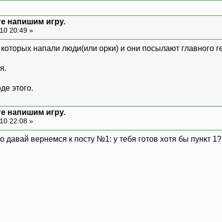
те напишим игру.
10 20:49 »
 которых напали люди(или орки) и они посылают главного г
я.
де этого.
те напишим игру.
10 22:08 »
 то давай вернемся к посту №1: у тебя готов хотя бы пункт 1?