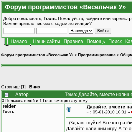
Форум программистов «Весельчак У»
Добро пожаловать,
Гость
. Пожалуйста,
войдите
или
зарегистр
Вам не пришло
письмо с кодом активации?
Начало
Наши сайты
Правила
Помощь
Поиск
Ка
Форум программистов «Весельчак У»
>
Программирование
>
Общие
Страниц: [
1
]
Вниз
Автор
Тема: Давайте, вместе напише
0 Пользователей и 1 Гость смотрят эту тему.
reider
Давайте, вместе н
Гость
«
:
05-01-2010 16:01 »
:)Здравствуйте! Все кто разб
Давайте напишим игру. А то о