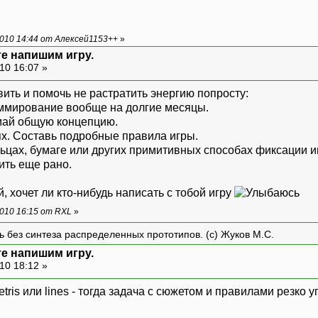
010 14:44 от Алексей1153++
»
те напишим игру.
10 16:07 »
вить и помочь не растратить энергию попросту:
раммирование вообще на долгие месяцы.
умай общую концепцию.
ях. Составь подробные правила игры.
альцах, бумаге или других примитивных способах фиксации 
ить еще рано.
, хочет ли кто-нибудь написать с тобой игру
010 16:15 от RXL
»
ть без синтеза распределенных прототипов. (с) Жуков М.С.
те напишим игру.
10 18:12 »
 tetris или lines - тогда задача с сюжетом и правилами резко