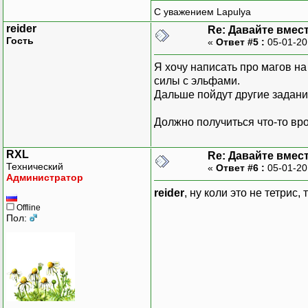
С уважением Lapulya
reider
Re: Давайте вмес
Гость
«
Ответ #5 :
05-01-20
Я хочу написать про магов на
силы с эльфами.
Дальше пойдут другие задани
Должно получиться что-то вро
RXL
Re: Давайте вмес
Технический
«
Ответ #6 :
05-01-20
Администратор
reider
, ну коли это не тетрис,
Offline
Пол: