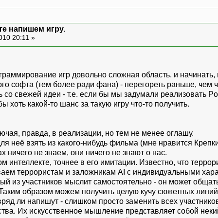
те напишем игру.
010 20:11 »
рограммирование игр довольно сложная область. и начинать,
го софта (тем более ради фана) - перегореть раньше, чем ч
 со свежей идеи - т.е. если бы мы задумали реализовать Port
ы хоть какой-то шанс за такую игру что-то получить.
ючая, правда, в реализации, но тем не менее оглашу.
ля неё взять из какого-нибудь фильма (мне нравится Крепки
х ничего не знаем, они ничего не знают о нас.
ом интеллекте, точнее в его имитации. Известно, что террор
ваем террористам и заложникам AI с индивидуальными хара
ый из участников мыслит самостоятельно - он может общать
Таким образом можем получить целую кучу сюжетных линий и
вряд ли напишут - слишком просто заменить всех участнико
тва. Их искусственное мышление представляет собой некий 