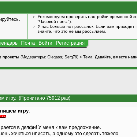
Рекомендуем проверить настройки временной зо
ируйтесь
.
"Часовой пояс:").
У нас больше нет рассылок. Если вам приходят п
знайте, что это не мы рассылаем.
лендарь
Почта
Войти
Регистрация
 проекты
(Модераторы:
Olegator
,
Serg79
) > Тема:
Давайте, вместе нап
м игру. (Прочитано 75912 раз)
апишем игру.
ирается в делфи! У меня к вам предложение.
чень хочеться нписать, а одному это сделать тяжело!