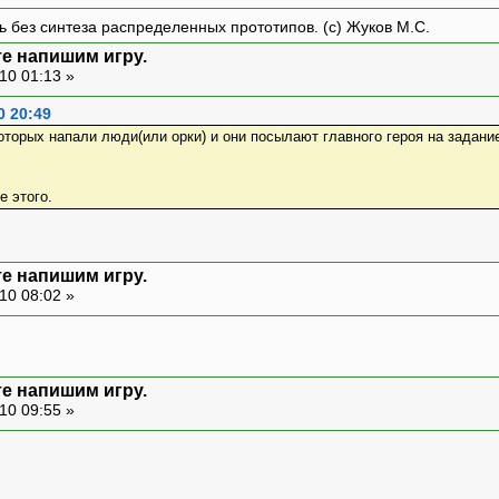
ть без синтеза распределенных прототипов. (с) Жуков М.С.
те напишим игру.
10 01:13 »
0 20:49
которых напали люди(или орки) и они посылают главного героя на задан
.
е этого.
те напишим игру.
10 08:02 »
те напишим игру.
10 09:55 »