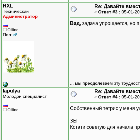
RXL
Re: Давайте вмес
Технический
«
Ответ #3 :
05-01-20
Администратор
Вад
, задача упрощается, но 
Offline
Пол:
... мы преодолеваем эту труднос
lapulya
Re: Давайте вмес
Молодой специалист
«
Ответ #4 :
05-01-20
Собственный тетрис у меня уж
Offline
ЗЫ
Кстати советую для начала п