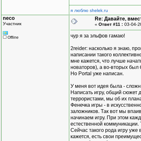
я люблю shelek.ru
neco
Re: Давайте, вмес
Участник
«
Ответ #11 :
03-04-2
чур я за эльфов гамаю!
Offline
2reider: насколько я знаю, п
написании такого коллективно
мне кажется, что лучше начать
новаторов), а во-вторых был б
Но Portal уже написан.
У меня вот идея была - сложн
Написать игру, общий сюжет д
террористами, мы об их плана
Фенечка игры - в искусственн
заложников. Так вот мы впаи
начинаем игру. При этом кажд
естественной коммуникации. 
Сейчас такого рода игру уже 
кажется, есть свои преимущес