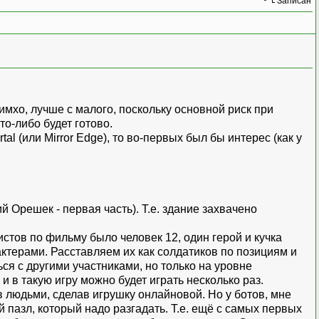
Записан
 имхо, лучше с малого, поскольку основной риск при
то-либо будет готово.
al (или Mirror Edge), то во-первых был бы интерес (как у
й Орешек - первая часть). Т.е. здание захвачено
истов по фильму было человек 12, один герой и кучка
ктерами. Расставляем их как солдатиков по позициям и
ся с другими участниками, но только на уровне
 в такую игру можно будет играть несколько раз.
в людьми, сделав игрушку онлайновой. Но у ботов, мне
пазл, который надо разгадать. Т.е. ещё с самых первых