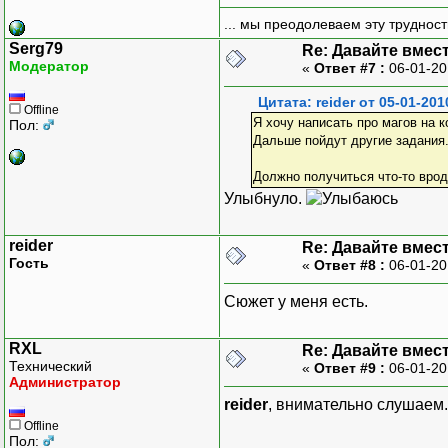
... мы преодолеваем эту труднос
Serg79
Re: Давайте вмес
Модератор
«
Ответ #7 :
06-01-20
Цитата: reider от 05-01-201
Offline
Я хочу написать про магов на 
Пол:
Дальше пойдут другие задания
Должно получиться что-то врод
Улыбнуло.
reider
Re: Давайте вмес
Гость
«
Ответ #8 :
06-01-20
Сюжет у меня есть.
RXL
Re: Давайте вмес
Технический
«
Ответ #9 :
06-01-20
Администратор
reider
, внимательно слушаем.
Offline
Пол: