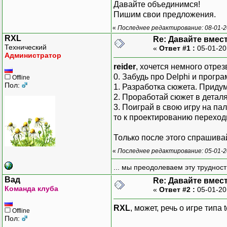
Давайте объединимся!
Пишим свои предложения.
«
Последнее редактирование: 08-01-2
RXL
Re: Давайте вмес
Технический
«
Ответ #1 :
05-01-20
Администратор
reider
, хочется немного отрез
0. Забудь про Delphi и прог
Offline
Пол:
1. Разработка сюжета. Прид
2. Проработай сюжет в детал
3. Поиграй в свою игру на п
то к проектированию переход
Только после этого спрашивай
«
Последнее редактирование: 05-01-2
... мы преодолеваем эту труднос
Вад
Re: Давайте вмес
Команда клуба
«
Ответ #2 :
05-01-20
RXL
, может, речь о игре типа
Offline
Пол: