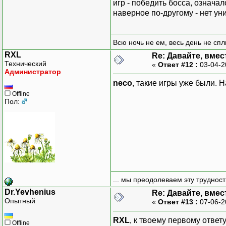
игр - победить босса, означа
наверное по-другому - нет у
Всю ночь не ем, весь день не спл
RXL
Re: Давайте, вмес
Технический
«
Ответ #12 :
03-04-2
Администратор
neco
, такие игры уже были.
Offline
Пол:
... мы преодолеваем эту труднос
Dr.Yevhenius
Re: Давайте, вмес
Опытный
«
Ответ #13 :
07-06-2
RXL
, к твоему первому отве
Offline