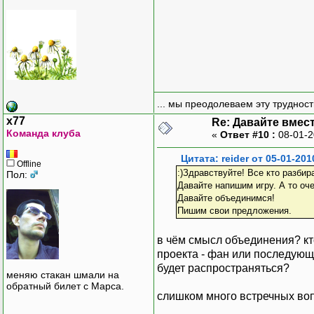
... мы преодолеваем эту труднос
x77
Re: Давайте вмес
Команда клуба
«
Ответ #10 :
08-01-2
Цитата: reider от 05-01-201
Offline
:)Здравствуйте! Все кто разби
Пол:
Давайте напишим игру. А то оч
Давайте объединимся!
Пишим свои предложения.
в чём смысл объединения? кто
проекта - фан или последующ
будет распространяться?
меняю стакан шмали на
обратный билет с Марса.
слишком много встречных воп