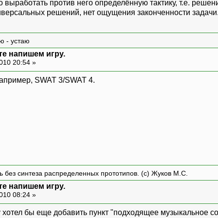
ло выработать против него определённую тактику, т.е. реше
ниверсальных решений, нет ощущения законченности задачи.
ю - устаю
те напишем игру.
010 20:54 »
 Например, SWAT 3/SWAT 4.
ть без синтеза распределенных прототипов. (с) Жуков М.С.
те напишем игру.
010 08:24 »
ту хотел бы еще добавить пункт "подходящее музыкальное с