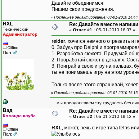
Давайте объединимся!
Пишим свои предложения.
«
Последнее редактирование: 08-01-2010 14:44
RXL
Re: Давайте вместе напиши
Технический
«
Ответ #1 :
05-01-2010 16:07 »
Администратор
reider
, хочется немного отрезвить и 
0. Забудь про Delphi и программиро
Offline
Пол:
1. Разработка сюжета. Придумай об
2. Проработай сюжет в деталях. Сос
3. Поиграй в свою игру на пальцах,
ты не понимаешь игру на этом уровне
Только после этого спрашивай, хочет 
«
Последнее редактирование: 05-01-2010 16:15
... мы преодолеваем эту трудность без си
Вад
Re: Давайте вместе напиши
Команда клуба
«
Ответ #2 :
05-01-2010 18:12 »
RXL
, может, речь о игре типа tetris 
Offline
Пол: