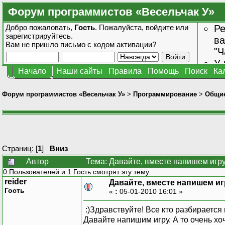
Форум программистов «Весельчак У»
Добро пожаловать,
Гость
. Пожалуйста,
войдите
или
Ре
зарегистрируйтесь
.
ва
Вам не пришло
письмо с кодом активации?
"Ч
У 
Начало
Наши сайты
Правила
Помощь
Поиск
Ка
от
зн
Форум программистов «Весельчак У»
>
Программирование
>
Общие
Страниц: [
1
]
Вниз
Автор
Тема: Давайте, вместе напишем игру
0 Пользователей и 1 Гость смотрят эту тему.
reider
Давайте, вместе напишем иг
Гость
«
:
05-01-2010 16:01 »
:)Здравствуйте! Все кто разбирается
Давайте напишим игру. А то очень хоч