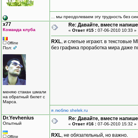
... мы преодолеваем эту трудность без си
x77
Re: Давайте, вместе напише
Команда клуба
«
Ответ #15 :
07-06-2010 10:33 »
RXL
, и слепые играют. в текстовые 
Offline
без графика проработка мира даже п
Пол:
меняю стакан шмали
на обратный билет с
Марса.
я люблю shelek.ru
Dr.Yevhenius
Re: Давайте, вместе напише
Опытный
«
Ответ #16 :
07-06-2010 15:32 »
RXL
, не обязательный, но важно.
Offline