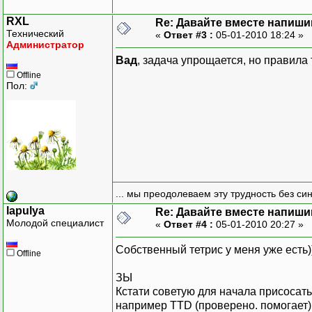
RXL
Re: Давайте вместе напиши
Технический
«
Ответ #3 :
05-01-2010 18:24 »
Администратор
Вад
, задача упрощается, но правила
Offline
Пол:
... мы преодолеваем эту трудность без си
lapulya
Re: Давайте вместе напиши
Молодой специалист
«
Ответ #4 :
05-01-2010 20:27 »
Собственный тетрис у меня уже есть)
Offline
ЗЫ
Кстати советую для начала присосат
например TTD (проверено. помогает)