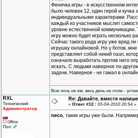
Фенечка игры - в искусственном инте
было человек 12, один герой и кучка
индивидуальными характерами. Расст
каждый из участников мыслит самосто
уровне естественной коммуникации. 
игру можно будет играть несколько ра
Сейчас такого рода игру уже вряд ли
игрушку онлайновой. Но у ботов, мн
представляет собой некий пазл, котор
означало выработать против него опр
искать. С людьми наверное по-друго
задачи. Наверное - не гамал в онлайн
Всю ночь не ем, весь день не сплю - уста
RXL
Re: Давайте, вместе напише
Технический
«
Ответ #12 :
03-04-2010 20:54 »
Администратор
neco
, такие игры уже были. Наприме
Offline
Пол: