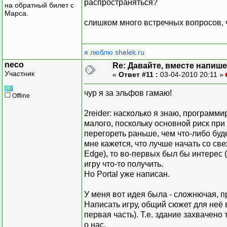
распространяться?
на обратный билет с
Марса.
слишком много встречных вопросов, 
я люблю shelek.ru
neco
Re: Давайте, вместе напише
Участник
«
Ответ #11 :
03-04-2010 20:11 »
чур я за эльфов гамаю!
Offline
2reider: насколько я знаю, программи
малого, поскольку основной риск при
перегореть раньше, чем что-либо буде
мне кажется, что лучше начать со свеж
Edge), то во-первых был бы интерес (
игру что-то получить.
Но Portal уже написан.
У меня вот идея была - сложнючая, п
Написать игру, общий сюжет для неё 
первая часть). Т.е. здание захвачено
о нас.