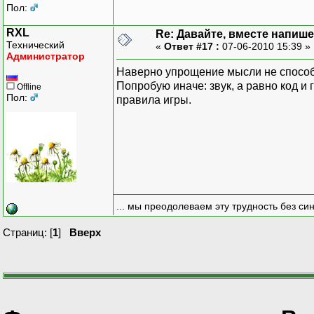
Пол:
RXL
Re: Давайте, вместе напише
Технический
«
Ответ #17 :
07-06-2010 15:39 »
Администратор
Наверно упрощение мысли не способ
Попробую иначе: звук, а равно код и 
Offline
Пол:
правила игры.
... мы преодолеваем эту трудность без си
Страниц: [
1
]
Вверх