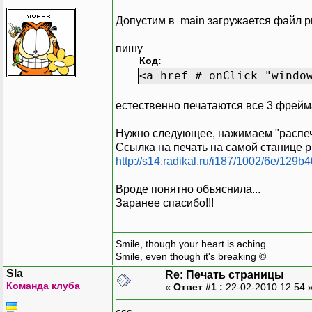
Допустим в main загружается файл pri
пишу
Код:
<a href=# onClick="windo
естественно печатаются все 3 фрейм
Нужно следующее, нажимаем "распечата
Ссылка на печать на самой станице pr
http://s14.radikal.ru/i187/1002/6e/129
Вроде понятно объяснила...
Заранее спасибо!!!
Smile, though your heart is aching
Smile, even though it's breaking ©
Sla
Re: Печать страницы
Команда клуба
«
Ответ #1 :
22-02-2010 12:54 