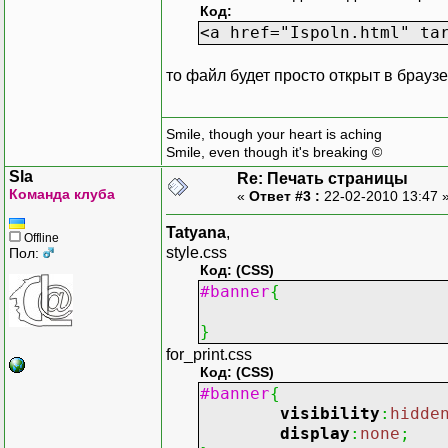
Код:
<a href="Ispoln.html" ta
то файл будет просто открыт в браузе
Smile, though your heart is aching
Smile, even though it's breaking ©
Sla
Re: Печать страницы
Команда клуба
«
Ответ #3 :
22-02-2010 13:47 
Tatyana
,
Offline
style.css
Пол:
Код: (CSS)
#banner
{
}
for_print.css
Код: (CSS)
#banner
{
visibility
:
hidde
display
:
none
;