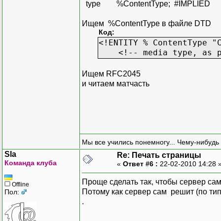
type %ContentType; #IMPLIED
Ищем %ContentType в файле DTD
Код:
<!ENTITY % ContentType "
<!-- media type, as pe
Ищем RFC2045
и читаем матчасть
Мы все учились понемногу... Чему-нибудь 
Sla
Re: Печать страницы
Команда клуба
«
Ответ #6 :
22-02-2010 14:28 
Проще сделать так, чтобы сервер сам
Offline
Потому как сервер сам решит (по типу
Пол:
.