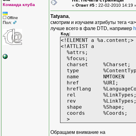
Команда клуба
«
Ответ #5 :
22-02-2010 14:19 
Tatyana
,
Offline
смотрим и изучаем атрибуты тега <a>
Пол:
лучше всего в фале DTD, например
h
Код:
<!ELEMENT a %a.content;>
<!ATTLIST a
%attrs;
%focus;
charset %Charset;
type %ContentType;
name NMTOKEN #
href %URI; #
hreflang %LanguageCod
rel %LinkTypes; 
rev %LinkTypes; 
shape %Shape; 
coords %Coords; 
>
Обращаем внимание на