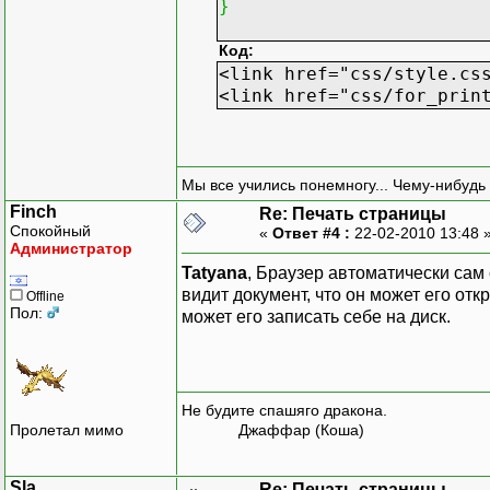
}
Код:
<link href="css/style.cs
<link href="css/for_prin
Мы все учились понемногу... Чему-нибудь 
Finch
Re: Печать страницы
Спокойный
«
Ответ #4 :
22-02-2010 13:48 
Администратор
Tatyana
, Браузер автоматически сам 
видит документ, что он может его от
Offline
Пол:
может его записать себе на диск.
Не будите спашяго дракона.
Пролетал мимо
Джаффар (Коша)
Sla
Re: Печать страницы