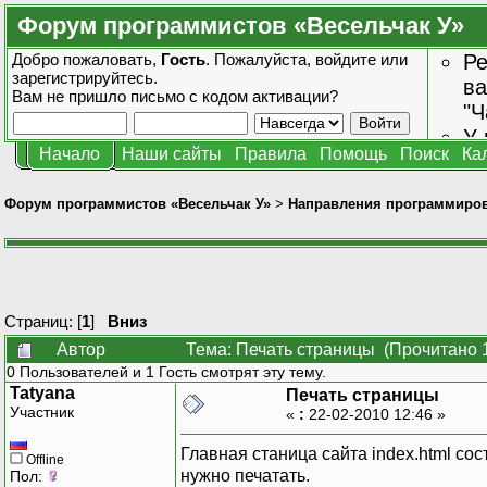
Форум программистов «Весельчак У»
Добро пожаловать,
Гость
. Пожалуйста,
войдите
или
Ре
зарегистрируйтесь
.
ва
Вам не пришло
письмо с кодом активации?
"Ч
У 
Начало
Наши сайты
Правила
Помощь
Поиск
Ка
от
зн
Форум программистов «Весельчак У»
>
Направления программиро
Страниц: [
1
]
Вниз
Автор
Тема: Печать страницы (Прочитано 
0 Пользователей и 1 Гость смотрят эту тему.
Tatyana
Печать страницы
Участник
«
:
22-02-2010 12:46 »
Главная станица сайта index.html сост
Offline
нужно печатать.
Пол: