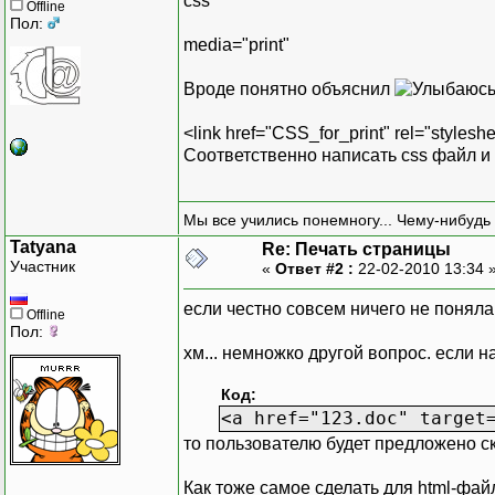
css
Offline
Пол:
media="print"
Вроде понятно объяснил
<link href="CSS_for_print" rel="styleshe
Соответственно написать css файл и
Мы все учились понемногу... Чему-нибудь 
Tatyana
Re: Печать страницы
Участник
«
Ответ #2 :
22-02-2010 13:34 
если честно совсем ничего не поняла, 
Offline
Пол:
хм... немножко другой вопрос. если н
Код:
<a href="123.doc" target
то пользователю будет предложено ск
Как тоже самое сделать для html-фай