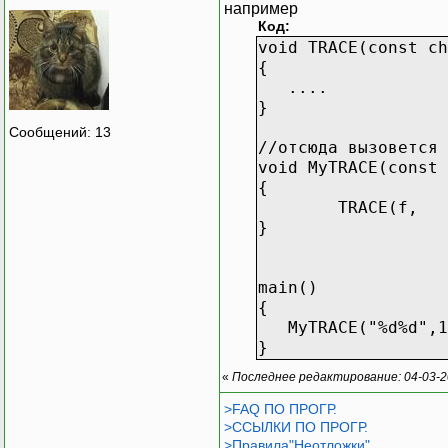
например
Код:
void TRACE(const ch
{
....
}
Сообщений: 13
//отсюда вызовется 
void MyTRACE(const 
{
TRACE(f,
}
main()
{
MyTRACE("%d%d",1
}
«
Последнее редактирование: 04-03-2
>FAQ ПО ПРОГР.
>ССЫЛКИ ПО ПРОГР.
>Правила"Неотложки"