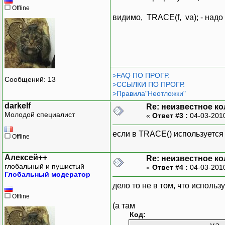
Offline
видимо, TRACE(f, va); - надо
>FAQ ПО ПРОГР.
Сообщений: 13
>ССЫЛКИ ПО ПРОГР.
>Правила"Неотложки"
darkelf
Re: неизвестное к
Молодой специалист
«
Ответ #3 :
04-03-201
если в TRACE() используется f
Offline
Алексей++
Re: неизвестное к
глобальный и пушистый
«
Ответ #4 :
04-03-201
Глобальный модератор
дело то не в том, что использ
Offline
(а там
Код: