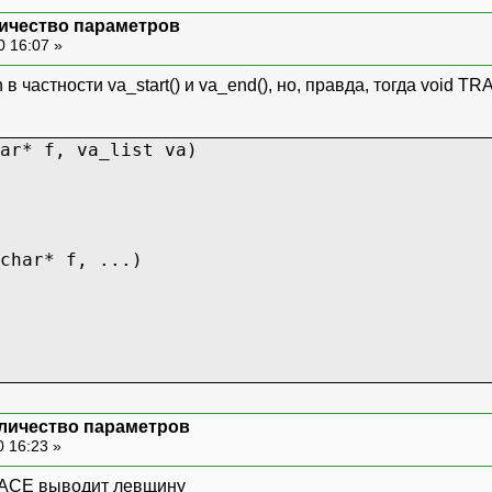
личество параметров
0 16:07 »
 в частности va_start() и va_end(), но, правда, тогда void
ar* f, va_list va)
char* f, ...)
оличество параметров
0 16:23 »
RACE выводит левщину