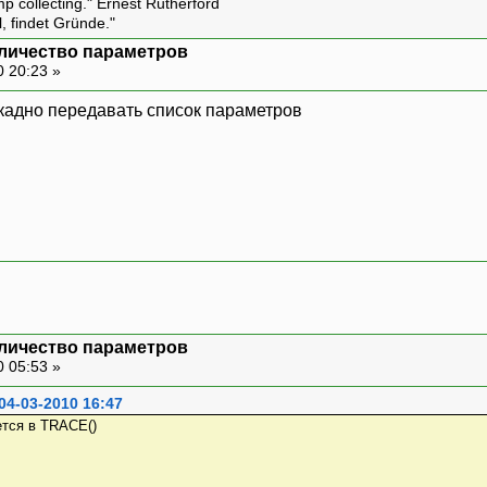
amp collecting." Ernest Rutherford
l, findet Gründe."
оличество параметров
0 20:23 »
аскадно передавать список параметров
оличество параметров
0 05:53 »
04-03-2010 16:47
ется в TRACE()