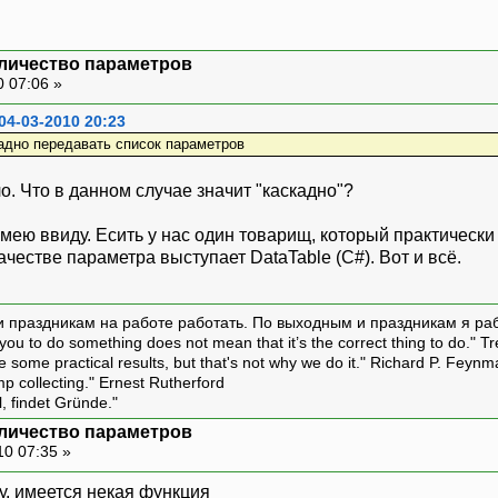
оличество параметров
0 07:06 »
04-03-2010 20:23
скадно передавать список параметров
о. Что в данном случае значит "каскадно"?
имею ввиду. Есить у нас один товарищ, который практически 
ачестве параметра выступает DataTable (C#). Вот и всё.
и праздникам на работе работать. По выходным и праздникам я ра
ou to do something does not mean that it’s the correct thing to do." T
ive some practical results, but that's not why we do it." Richard P. Feyn
amp collecting." Ernest Rutherford
l, findet Gründe."
оличество параметров
10 07:35 »
ру, имеется некая функция