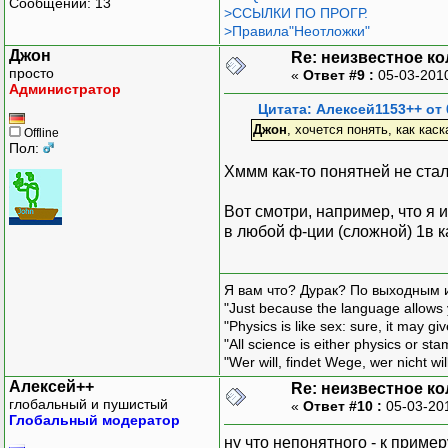
Сообщений: 13
>ССЫЛКИ ПО ПРОГР.
>Правила"Неотложки"
Джон
Re: неизвестное к
просто
«
Ответ #9 :
05-03-201
Администратор
Цитата: Алексей1153++ от 
Джон
, хочется понять, как ка
Offline
Пол:
Хммм как-то понятней не стал
Вот смотри, например, что я 
в любой ф-ции (сложной) 1в к
Я вам что? Дурак? По выходным 
"Just because the language allows y
"Physics is like sex: sure, it may g
"All science is either physics or st
"Wer will, findet Wege, wer nicht wil
Алексей++
Re: неизвестное к
глобальный и пушистый
«
Ответ #10 :
05-03-20
Глобальный модератор
ну что непонятного - к приме