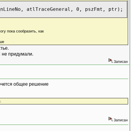
_nLineNo, atlTraceGeneral, 0, pszFmt, ptr);
огу пока сообразить, как
ьше
тье.
C не придумали.
Записан
хочется общее решение
.
Записан