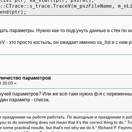
list ptr; va_start(ptr, pszFmt);
::CTrace::s_trace.TraceV(m_pszFileName, m_nL
end(ptr);
ать параметры. Нужно как-то подсунуть данные в стек по хит
ceV - это просто костыль, он ожидает именно va_list и с ним
оличество параметров
0 20:03 »
 кучей параметров? Или же всё-таки нужна ф-я с переменн
дин параметр - список.
и праздникам на работе работать. По выходным и праздникам я ра
ou to do something does not mean that it’s the correct thing to do." T
ive some practical results, but that's not why we do it." Richard P. Feyn