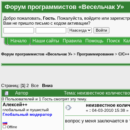
Форум программистов «Весельчак У»
Добро пожаловать,
Гость
. Пожалуйста,
войдите
или
зарегистр
Вам не пришло
письмо с кодом активации?
Начало
Наши сайты
Правила
Помощь
Поиск
Ка
Форум программистов «Весельчак У»
>
Программирование
>
C/C++
Страниц: [
1
]
2
Все
Вниз
Автор
Тема: неизвестное количеств
0 Пользователей и 1 Гость смотрят эту тему.
Алексей++
неизвестное коли
глобальный и пушистый
«
:
04-03-2010 15:38 »
Глобальный модератор
вопрос у меня заключается в
Offline