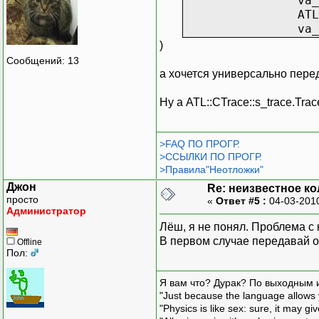
va_
ATL
va_
)
Сообщений: 13
а хочется универсально перед
Ну а ATL::CTrace::s_trace.Tra
>FAQ ПО ПРОГР.
>ССЫЛКИ ПО ПРОГР.
>Правила"Неотложки"
Джон
Re: неизвестное к
просто
«
Ответ #5 :
04-03-201
Администратор
Лёш, я не понял. Проблема с
В первом случае передавай о
Offline
Пол:
Я вам что? Дурак? По выходным 
"Just because the language allows y
"Physics is like sex: sure, it may g