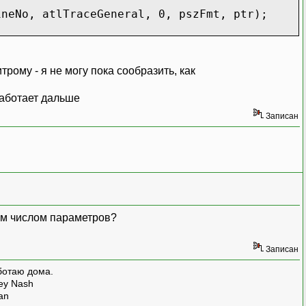
ineNo, atlTraceGeneral, 0, pszFmt, ptr);
рому - я не могу пока сообразить, как
 работает дальше
Записан
ым числом параметров?
Записан
ботаю дома.
rey Nash
man