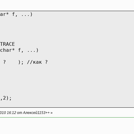
ar* f, ...)
TRACE
char* f, ...)
 ? ); //как ?
,2);
010 16:12 от Алексей1153++
»