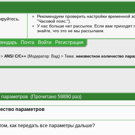
Рекомендуем проверить настройки временной зо
ируйтесь
.
"Часовой пояс:").
У нас больше нет рассылок. Если вам приходят п
знайте, что это не мы рассылаем.
лендарь
Почта
Войти
Регистрация
>
ANSI С/С++
(Модератор:
Вад
) > Тема:
неизвестное количество пар
о параметров (Прочитано 59890 раз)
чество параметров
 том, как передать все параметры дальше?