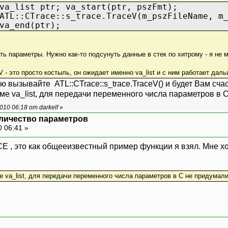
va_list ptr; va_start(ptr, pszFmt);
ATL::CTrace::s_trace.TraceV(m_pszFileName, m
va_end(ptr);
ь параметры. Нужно как-то подсунуть данные в стек по хитрому - я не м
eV - это просто костыль, он ожидает именно va_list и с ним работает дал
вызывайте ATL::CTrace::s_trace.TraceV() и будет Вам счас
оме va_list, для передачи переменного числа параметров в 
10 06:18 от darkelf
»
оличество параметров
0 06:41 »
RACE , это как общееизвестный пример функции я взял. Мне 
е va_list, для передачи переменного числа параметров в C не придумали