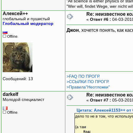
"All science is either physics or st
"Wer will, findet Wege, wer nicht wil
Алексей++
Re: неизвестное к
глобальный и пушистый
«
Ответ #6 :
04-03-201
Глобальный модератор
Джон
, хочется понять, как к
Offline
>FAQ ПО ПРОГР.
Сообщений: 13
>ССЫЛКИ ПО ПРОГР.
>Правила"Неотложки"
darkelf
Re: неизвестное к
Молодой специалист
«
Ответ #7 :
05-03-201
Цитата: Алексей1153++ от 
Offline
дело то не в том, что использу
(а там
Код: