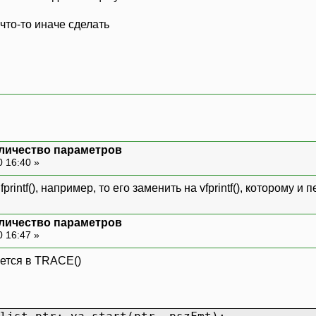
 что-то иначе сделать
оличество параметров
0 16:40 »
printf(), например, то его заменить на vfprintf(), которому 
оличество параметров
0 16:47 »
уется в TRACE()