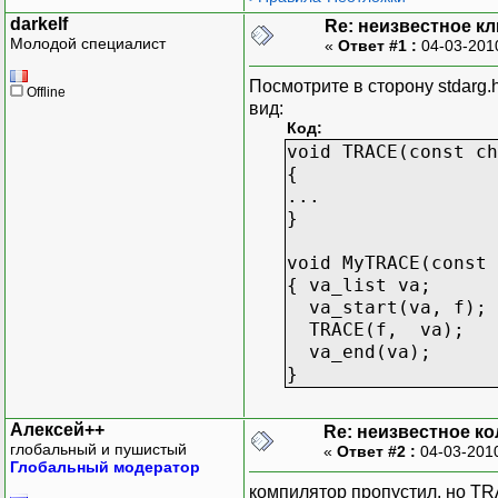
darkelf
Re: неизвестное к
Молодой специалист
«
Ответ #1 :
04-03-201
Посмотрите в сторону stdarg.h
Offline
вид:
Код:
void TRACE(const ch
{
...
}
void MyTRACE(const 
{ va_list va;
va_start(va, f);
TRACE(f, va);
va_end(va);
}
Алексей++
Re: неизвестное к
глобальный и пушистый
«
Ответ #2 :
04-03-201
Глобальный модератор
компилятор пропустил, но T