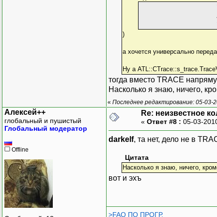
)
а хочется универсально передат
Ну а ATL::CTrace::s_trace.Trac
тогда вместо TRACE напрямую 
Насколько я знаю, ничего, кр
«
Последнее редактирование: 05-03-20
Алексей++
Re: неизвестное к
глобальный и пушистый
«
Ответ #8 :
05-03-201
Глобальный модератор
darkelf
, та нет, дело не в T
Offline
Цитата
Насколько я знаю, ничего, кром
вот и эхъ
>FAQ ПО ПРОГР.