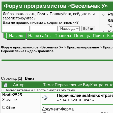
Форум программистов «Весельчак У»
Добро пожаловать,
Гость
. Пожалуйста,
войдите
или
Ре
зарегистрируйтесь
.
ва
Вам не пришло
письмо с кодом активации?
"Ч
У 
Начало
Наши сайты
Правила
Помощь
Поиск
Ка
от
зн
Форум программистов «Весельчак У»
>
Программирование
>
Прогр
Перечисление.ВидКонтрагентов
Страниц: [
1
]
Вниз
Автор
Тема: Перечисление.ВидКонтрагенто
0 Пользователей и 1 Гость смотрят эту тему.
Nodir2525
Перечисление.ВидКонтраг
Участник
«
:
14-10-2010 10:47 »
Offline
Документ-Форма