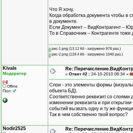
Что Я хочу,
Когда обработка документа чтобы в 
в документе.
Если Документ – ВидКонтрагент – Ю
То в Справочник – Контрагенте тоже
рис-1.png
(13.12 Кб - загружено 978 раз.)
рис-2.png
(129.4 Кб - загружено 1040 раз.)
Kivals
Re: Перечисление.ВидКонт
Модератор
«
Ответ #2 :
24-10-2010 08:34 »
Слои - это элементы формы (визуально
Offline
объекта БД).
Пол:
Соответственно реквизит со слоями 
изменении реквизита и при открытии
событий вызвать одну и ту же функц
Так в чем собственно твой вопрос?
Nodir2525
Re: Перечисление.ВидКонт