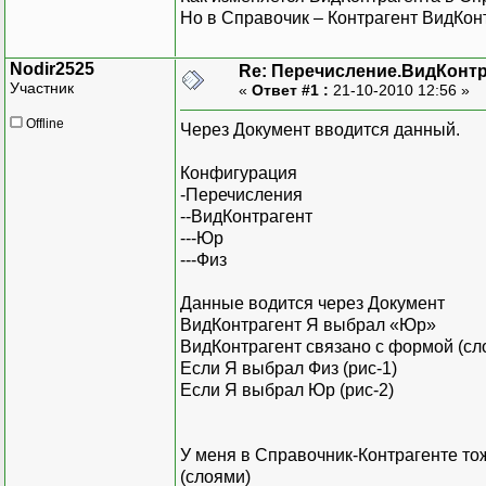
Но в Справочик – Контрагент ВидКон
Nodir2525
Re: Перечисление.ВидКонт
Участник
«
Ответ #1 :
21-10-2010 12:56 »
Offline
Через Документ вводится данный.
Конфигурация
-Перечисления
--ВидКонтрагент
---Юр
---Физ
Данные водится через Документ
ВидКонтрагент Я выбрал «Юр»
ВидКонтрагент связано с формой (сл
Если Я выбрал Физ (рис-1)
Если Я выбрал Юр (рис-2)
У меня в Справочник-Контрагенте то
(слоями)