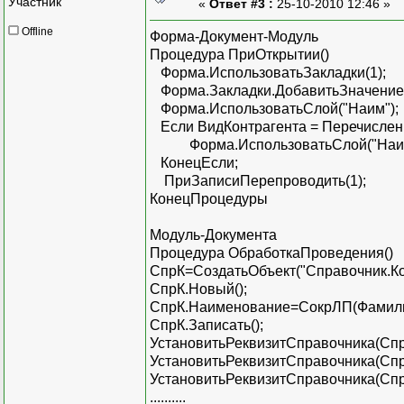
Участник
«
Ответ #3 :
25-10-2010 12:46 »
Offline
Форма-Документ-Модуль
Процедура ПриОткрытии()
Форма.ИспользоватьЗакладки(1);
Форма.Закладки.ДобавитьЗначение (
Форма.ИспользоватьСлой("Наим");
Если ВидКонтрагента = Перечислени
Форма.ИспользоватьСлой("Наим
КонецЕсли;
ПриЗаписиПерепроводить(1);
КонецПроцедуры
Модуль-Документа
Процедура ОбработкаПроведения()
СпрК=СоздатьОбъект("Справочник.Ко
СпрК.Новый();
СпрК.Наименование=СокрЛП(Фамилия
СпрК.Записать();
УстановитьРеквизитСправочника(Спр
УстановитьРеквизитСправочника(Спр
УстановитьРеквизитСправочника(СпрК
..........