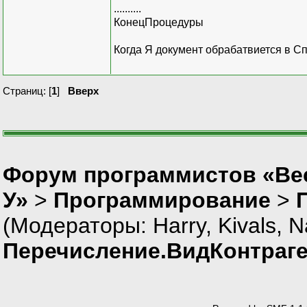
..........
КонецПроцедуры
Когда Я документ обрабатвиется в С
Страниц: [
1
]
Вверх
Форум программистов «Ве
У»
>
Программирование
>
(Модераторы:
Harry
,
Kivals
,
N
Перечисление.ВидКонтраг