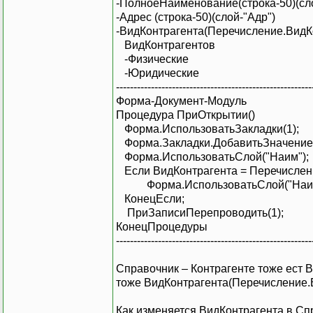
-ПолноеНаименование(строка-50)(сл
-Адрес (строка-50)(слой-"Адр")
-ВидКонтрагента(Перечисление.ВидК
ВидКонтрагентов
-Физические
-Юридические
--------------------------------------------------------
Форма-Документ-Модуль
Процедура ПриОткрытии()
Форма.ИспользоватьЗакладки(1);
Форма.Закладки.ДобавитьЗначение (
Форма.ИспользоватьСлой("Наим");
Если ВидКонтрагента = Перечислени
Форма.ИспользоватьСлой("Наим
КонецЕсли;
ПриЗаписиПерепроводить(1);
КонецПроцедуры
--------------------------------------------------------
Справочник – Контрагенте тоже ест 
тоже ВидКонтрагента(Перечисление.
Как изменяется ВидКонтрагента в Сп