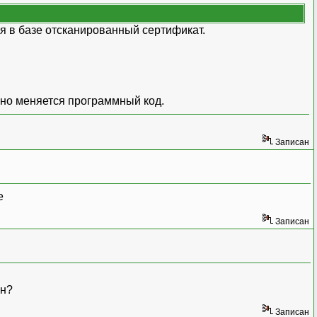
я в базе отсканированный сертификат.
ьно меняется программный код.
Записан
е
Записан
ан?
Записан