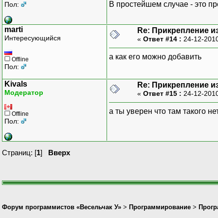
В простейшем случае - это пр
Пол:
marti
Re: Прикрепление и
Интересующийся
«
Ответ #14 :
24-12-2010
а как его можно добавить
Offline
Пол:
Kivals
Re: Прикрепление и
Модератор
«
Ответ #15 :
24-12-2010
а ты уверен что там такого н
Offline
Пол:
Страниц: [
1
]
Вверх
Форум программистов «Весельчак У»
>
Программирование
>
Прогр