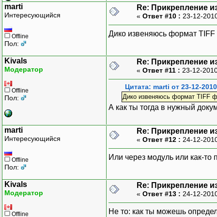
marti
Re: Прикрепление и
Интересующийся
«
Ответ #10 :
23-12-2010
Дико извеняюсь формат TIFF 
Offline
Пол:
Kivals
Re: Прикрепление и
Модератор
«
Ответ #11 :
23-12-2010
Цитата: marti от 23-12-2010
Offline
Дико извеняюсь формат TIFF ф
Пол:
А как ты тогда в нужный док
marti
Re: Прикрепление и
Интересующийся
«
Ответ #12 :
24-12-2010
Или через модуль или как-то 
Offline
Пол:
Kivals
Re: Прикрепление и
Модератор
«
Ответ #13 :
24-12-2010
Не то: как ты можешь опреде
Offline