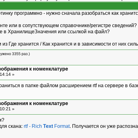
тинку программно - нужно сначала разобраться как хранитс
енте или в сопутствующем справочнике/регистре сведений?
де в ХранилищеЗначения или ссылкой на файл?
з Где хранится / Как хранится и в зависимости от них сил
ружено 3355 раз.)
зображения к номенклатуре
14:14 »
аниться в папке файлом расширением rtf на сервере в баз
зображения к номенклатуре
10:21 »
м?
для скана:
rtf - Rich
Text
Format
. Получается он уже распозн