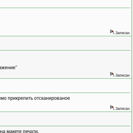
Записан
ражение"
Записан
имо прикрепить отсканированое
Записан
на макете печати.