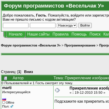
Форум программистов «Весельчак У»
Добро пожаловать,
Гость
. Пожалуйста,
войдите
или
зарегистр
Вам не пришло
письмо с кодом активации?
Начало
Наши сайты
Правила
Помощь
Поиск
Ка
Форум программистов «Весельчак У»
>
Программирование
>
Прогр
Страниц: [
1
]
Вниз
Автор
Тема: Прикрепление изображе
0 Пользователей и 1 Гость смотрят эту тему.
marti
Прикрепление изоб
Интересующийся
«
:
19-12-2010 15:50 »
Подскажите как прикрепить 
Offline
Пол: