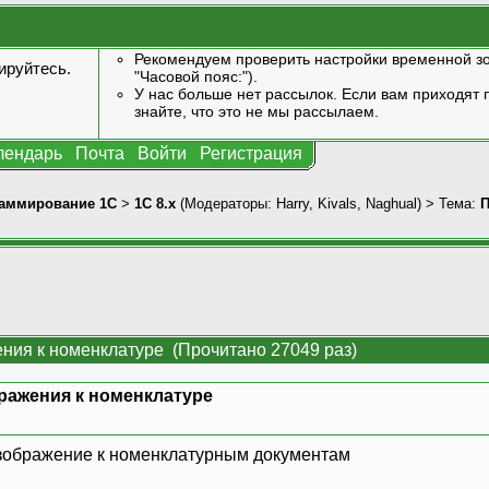
Рекомендуем проверить настройки временной зо
ируйтесь
.
"Часовой пояс:").
У нас больше нет рассылок. Если вам приходят п
знайте, что это не мы рассылаем.
лендарь
Почта
Войти
Регистрация
аммирование 1С
>
1С 8.x
(Модераторы:
Harry
,
Kivals
,
Naghual
) > Тема:
П
ния к номенклатуре (Прочитано 27049 раз)
ражения к номенклатуре
изображение к номенклатурным документам