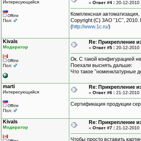
Интересующийся
«
Ответ #4 :
20-12-2010 
Комплексная автоматизация, ре
Offline
Copyright (С) ЗАО "1C", 2010
Пол:
(
http://www.1c.ru/
)
Kivals
Re: Прикрепление и
Модератор
«
Ответ #5 :
20-12-2010 
Ок. С такой конфигурацией не
Offline
Поехали выснять дальше:
Пол:
Что такое "номенклатурные д
marti
Re: Прикрепление и
Интересующийся
«
Ответ #6 :
21-12-2010 
Сертификация продукции сер
Offline
Пол:
Kivals
Re: Прикрепление и
Модератор
«
Ответ #7 :
21-12-2010 
Чтобы просто вставить картин
Offline