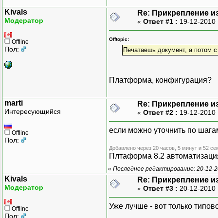
Kivals
Re: Прикрепление и
Модератор
«
Ответ #1 :
19-12-2010 
Offtopic:
Offline
Пол:
Печатаешь документ, а потом 
Платформа, конфигурация?
marti
Re: Прикрепление и
Интересующийся
«
Ответ #2 :
19-12-2010 
если можно уточнить по шага
Offline
Пол:
Добавлено через 20 часов, 5 минут и 52 се
Плтаформа 8.2 автоматизаци
«
Последнее редактирование: 20-12-20
Kivals
Re: Прикрепление и
Модератор
«
Ответ #3 :
20-12-2010 
Уже лучше - вот только типо
Offline
Пол: