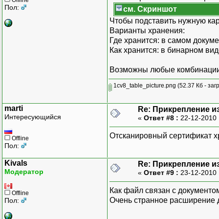
Пол:
см. Скриншот
Чтобы подставить нужную кар
Варианты хранения:
Где хранится: в самом докум
Как хранится: в бинарном ви
Возможны любые комбинации и
1cv8_table_picture.png
(52.37 Кб - заг
marti
Re: Прикрепление и
Интересующийся
«
Ответ #8 :
22-12-2010 
Отсканировный сертификат хр
Offline
Пол:
Kivals
Re: Прикрепление и
Модератор
«
Ответ #9 :
23-12-2010 
Как файл связан с документо
Offline
Очень странное расширение 
Пол: