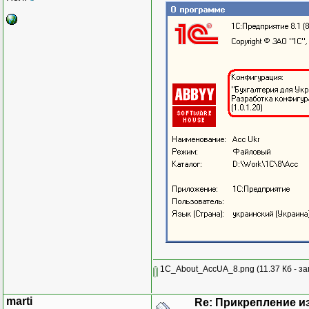
1C_About_AccUA_8.png
(11.37 Кб - з
marti
Re: Прикрепление и