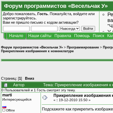
Форум программистов «Весельчак У»
Добро пожаловать,
Гость
. Пожалуйста,
войдите
или
Ре
зарегистрируйтесь
.
ва
Вам не пришло
письмо с кодом активации?
"Ч
У 
Начало
Наши сайты
Правила
Помощь
Поиск
Ка
от
зн
Форум программистов «Весельчак У»
>
Программирование
>
Прогр
Прикрепление изображения к номенклатуре
Страниц: [
1
]
Вниз
Автор
Тема: Прикрепление изображения к 
0 Пользователей и 1 Гость смотрят эту тему.
marti
Прикрепление изображения 
Интересующийся
«
:
19-12-2010 15:50 »
Подскажите как прикрепить изображ
Offline