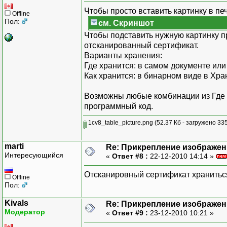
Чтобы просто вставить картинку в пе
Offline
Пол:
см. Скриншот
Чтобы подставить нужную картинку пр
отсканированный сертификат.
Варианты хранения:
Где хранится: в самом документе ил
Как хранится: в бинарном виде в Хр
Возможны любые комбинации из Где хр
программный код.
1cv8_table_picture.png
(52.37 Кб - загружено 335
marti
Re: Прикрепление изображен
Интересующийся
«
Ответ #8 :
22-12-2010 14:14 »
Отсканировный сертификат храниться
Offline
Пол:
Kivals
Re: Прикрепление изображен
Модератор
«
Ответ #9 :
23-12-2010 10:21 »