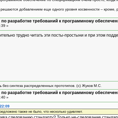
ешаются добавлением еще одного уровня косвенности – кроме, р
 по разработке требований к программному обеспечен
:39 »
твительно трудно читать эти посты-простыни и при этом под
ть без синтеза распределенных прототипов. (с) Жуков М.С.
 по разработке требований к программному обеспечен
:40 »
 22:09
редложено также не было, что несколько удивляет.
тива следованию стандарту? Только не-следование стандар