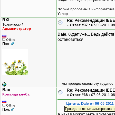
Любые проблемы в информатике р
Уилер.
RXL
Re: Рекомендации IEEE
Технический
«
Ответ #37 :
07-05-2011 08
Администратор
Dale
, будет уже... Ведь дейс
остановиться.
Offline
Пол:
... мы преодолеваем эту труднос
Вад
Re: Рекомендации IEEE
Команда клуба
«
Ответ #38 :
07-05-2011 08
Цитата: Dale от 06-05-2011
Offline
Правда, внятных альтернатив п
Пол:
А какая может быть альтерна