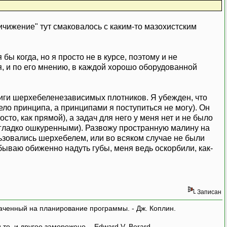
ничижение" тут смаковалось с каким-то мазохистским
бы когда, но я просто не в курсе, поэтому и не
ая, и по его мнению, в каждой хорошо оборудованной
лиги шерхебеленезависимых плотников. Я убежден, что
ело принципа, а принципами я поступиться не могу). Он
то, как прямой), а задач для него у меня нет и не было
 гладко ошкуренными). Развожу пространную малину на
льзовались шерхебелем, или во всяком случае не были
абываю обиженно надуть губы, меня ведь оскорбили, как-
Записан
аченный на планирование программы. - Дж. Коплин.
о, и другое заморожено. - Edward V. Berard