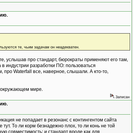
ию.
льзуются те, чьим задачам он неадекватен.
те, услышав про стандарт, бюрократы применяют его там,
а в индустрии разработки ПО: пользоваться
про Waterfall все, наверное, слышали. А кто-то,
в окружающем мире.
Записан
ию.
кация не попадает в резонанс с контингентом сайта
е тут. То ли корм безнадежно плох, то ли конь не той
ную совместимость: и стандарт вроде как для