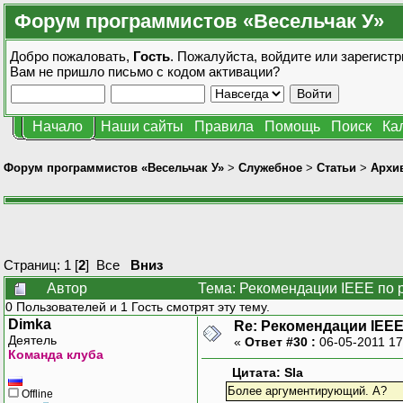
Форум программистов «Весельчак У»
Добро пожаловать,
Гость
. Пожалуйста,
войдите
или
зарегистр
Вам не пришло
письмо с кодом активации?
Начало
Наши сайты
Правила
Помощь
Поиск
Ка
Форум программистов «Весельчак У»
>
Служебное
>
Статьи
>
Архив
Страниц:
1
[
2
]
Все
Вниз
Автор
Тема: Рекомендации IEEE по 
0 Пользователей и 1 Гость смотрят эту тему.
Dimka
Re: Рекомендации IEEE
Деятель
«
Ответ #30 :
06-05-2011 17
Команда клуба
Цитата: Sla
Более аргументирующий. А?
Offline