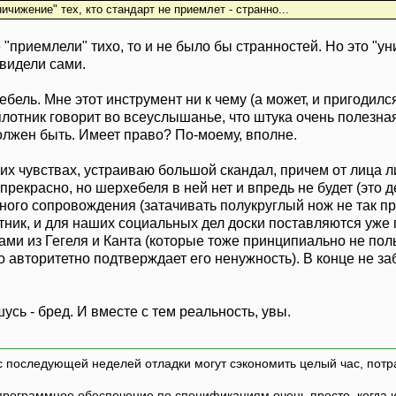
ичижение" тех, кто стандарт не приемлет - странно...
 "приемлели" тихо, то и не было бы странностей. Но это "у
видели сами.
бель. Мне этот инструмент ни к чему (а может, и пригодился 
 плотник говорит во всеуслышанье, что штука очень полезн
олжен быть. Имеет право? По-моему, вполне.
ших чувствах, устраиваю большой скандал, причем от лица 
рекрасно, но шерхебеля в ней нет и впредь не будет (это д
ного сопровождения (затачивать полукруглый нож не так прос
тник, и для наших социальных дел доски поставляются уже
тами из Гегеля и Канта (которые тоже принципиально не по
о авторитетно подтверждает его ненужность). В конце не з
усь - бред. И вместе с тем реальность, увы.
с последующей неделей отладки могут сэкономить целый час, потр
программное обеспечение по спецификациям очень просто, когда и т