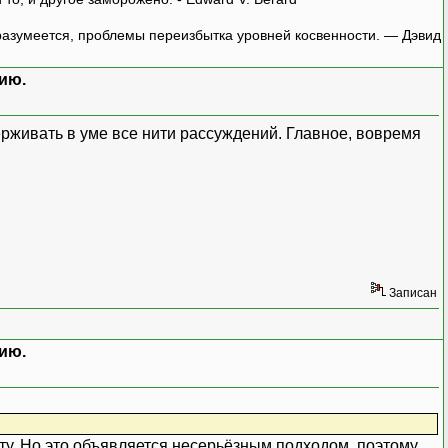
азумеется, проблемы переизбытка уровней косвенности. — Дэвид
ию.
держивать в уме все нити рассуждений. Главное, вовремя
Записан
ию.
ту. Но это объявляется несерьёзным подходом, поэтому