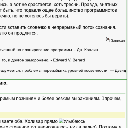
ь, а вот не срастается, хоть тресни. Правда, внятных
жет быть, что подавляющее большинство программистов
ечно, но не хотелось бы верить).
сти вставить словечко в непрерывный поток сознания.
олго он продлится.
Записан
аченный на планирование программы. - Дж. Коплин.
о, и другое заморожено. - Edward V. Berard
азумеется, проблемы переизбытка уровней косвенности. — Дэвид
ию.
миримым позициям и более резким выражениям. Впрочем,
стываете оба. Холивар прямо
то странное тут нарисовалось, ну да ладно). Поэтому, я,