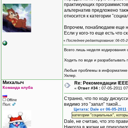
практикующих программистов, 
альтернатив предложено такж
относится к категории "соци
Впрочем, понаблюдаем еще не
Если у кого-то еще есть что 
«
Последнее редактирование: 06-05-2
Всего лишь неделя кодирования 
Ходить по воде и разрабатывать 
Любые проблемы в информатике р
Уилер.
Михалыч
Re: Рекомендации IEEE
Команда клуба
«
Ответ #34 :
07-05-2011 07
Странно, что по ходу дискус
Offline
видимо это "запал" такой...
Пол:
Цитата: Dale от 06-05-2011
категории "социальных", кото
Dale, не считаю, что это пра
Никогда в жизни не приходило