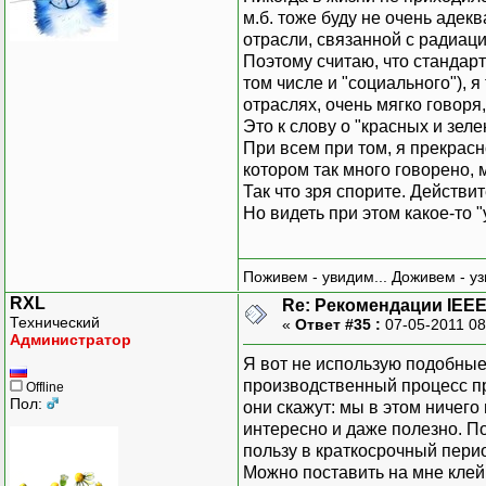
м.б. тоже буду не очень адек
отрасли, связанной с радиац
Поэтому считаю, что стандар
том числе и "социального"), 
отраслях, очень мягко говоря,
Это к слову о "красных и зел
При всем при том, я прекрасно
котором так много говорено, 
Так что зря спорите. Действит
Но видеть при этом какое-то "
Поживем - увидим... Доживем - уз
RXL
Re: Рекомендации IEEE
Технический
«
Ответ #35 :
07-05-2011 08
Администратор
Я вот не использую подобные
производственный процесс пр
Offline
Пол:
они скажут: мы в этом ничего
интересно и даже полезно. П
пользу в краткосрочный пери
Можно поставить на мне кле