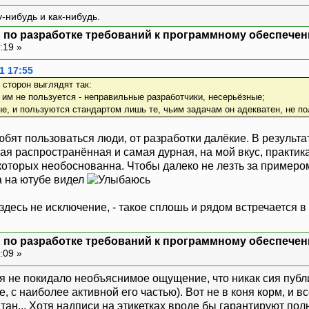
-нибудь и как-нибудь.
 по разработке требований к программному обеспечен
:19 »
1 17:55
 сторон выглядят так:
о им не пользуется - неправильные разработчики, несерьёзные;
ые, и пользуются стандартом лишь те, чьим задачам он адекватен, не по
бят пользоваться люди, от разработки далёкие. В результа
мая распространённая и самая дурная, на мой вкус, практик
оторых необоснованна. Чтобы далеко не лезть за примером, 
а на ютубе видел
десь не исключение, - такое сплошь и рядом встречается 
 по разработке требований к программному обеспечен
:09 »
я не покидало необъяснимое ощущение, что никак сия публи
, с наиболее активной его частью). Вот не в коня корм, и вс
тан... Хотя надписи на этикетках вроде бы гарантируют пол