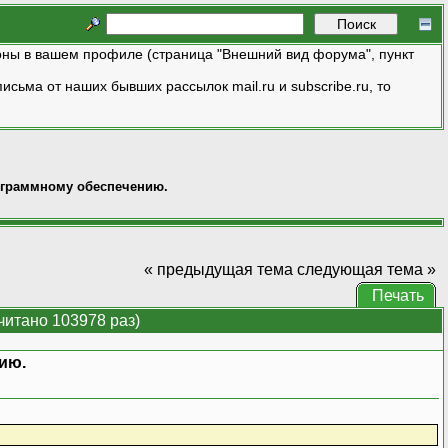
ны в вашем профиле (страница "Внешний вид форума", пункт
исьма от наших бывших рассылок mail.ru и subscribe.ru, то
ограммному обеспечению.
« предыдущая тема
следующая тема »
Печать
итано 103978 раз)
ию.