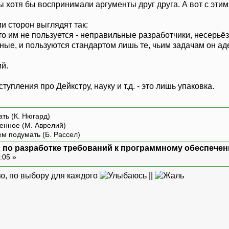
ы хотя бы воспринимали аргументы друг друга. А вот с эти
ии сторон выглядят так:
то им не пользуется - неправильные разработчики, несерьё
ные, и пользуются стандартом лишь те, чьим задачам он аде
й.
упления про Дейкстру, науку и т.д. - это лишь упаковка.
ть (К. Нюгард)
енное (М. Аврелий)
ем подумать (Б. Рассел)
 по разработке требований к программному обеспечен
:05 »
ю, по выбору для каждого
||