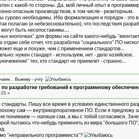
ватен с какой-то стороны. Да, мой личный опыт в программи
ионно-опасным производством, в том числе - реакторным.
ты сурово необходимы. Ибо формализация и порядок - это в
я так полагаю (и небезосновательно), что последствия разр
 могут быть несопоставимы....
еных кнопочках" для формы на сайте какого-нибудь "вконтакт
 отдаю себе отчет, что разработка "социального" ПО нисколь
может еще и похуже, чем с применением стандартов...
ельно: нужен стандарт - используем, нет - дело хозяйское.
уничижение" тех, кто стандарт не приемлет - странно...
наем... Выживу - учту
 по разработке требований к программному обеспечен
:21 »
 стандарты. Пишу все время в условиях единственного разр
охожу сам — внутрикорпоративное ПО. Если я предложу зак
 не понимаем — напиши сам, а мы с тобой согласимся. Заче
орой пытаюсь что-нибудь применять из мира "большого ПО",
од.
ймо "неправильного программиста"?