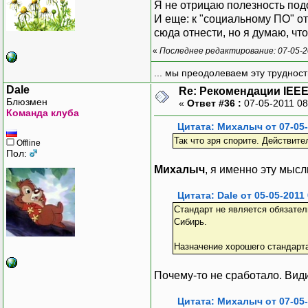
Я не отрицаю полезность под
И еще: к "социальному ПО" о
сюда отнести, но я думаю, что
«
Последнее редактирование: 07-05-2
... мы преодолеваем эту труднос
Dale
Re: Рекомендации IEEE
Блюзмен
«
Ответ #36 :
07-05-2011 08
Команда клуба
Цитата: Михалыч от 07-05-
Так что зря спорите. Действите
Offline
Пол:
Михалыч
, я именно эту мысл
Цитата: Dale от 05-05-2011
Стандарт не является обязател
Сибирь.
Назначение хорошего стандарта 
Почему-то не сработало. Вид
Цитата: Михалыч от 07-05-