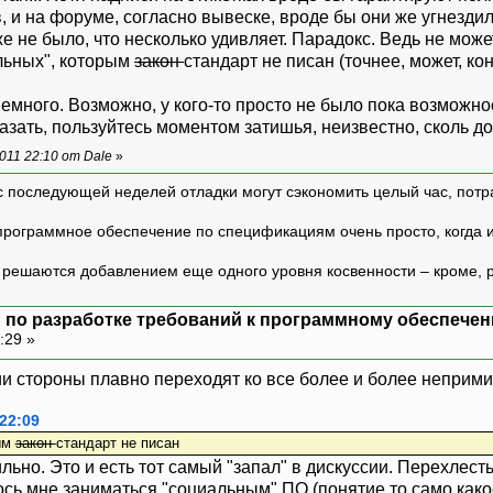
и на форуме, согласно вывеске, вроде бы они же угнездилис
е не было, что несколько удивляет. Парадокс. Ведь не мо
альных", которым
закон
стандарт не писан (точнее, может, кон
много. Возможно, у кого-то просто не было пока возможно
сказать, пользуйтесь моментом затишья, неизвестно, сколь д
011 22:10 от Dale
»
с последующей неделей отладки могут сэкономить целый час, потр
программное обеспечение по спецификациям очень просто, когда и т
ешаются добавлением еще одного уровня косвенности – кроме, р
 по разработке требований к программному обеспечен
:29 »
сии стороны плавно переходят ко все более и более непри
 22:09
рым
закон
стандарт не писан
вильно. Это и есть тот самый "запал" в дискуссии. Перехле
сь мне заниматься "социальным" ПО (понятие то само какое-