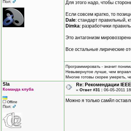
Пол:
Для этого надо, чтобы сторон
Если совсем кратко, то позиц
Dale
: стандарт правильный, к
Dimka
: разработчики правиль
Это антагонизм мировоззрени
Все остальные лирические отст
Программировать - значит понима
Невывернутое лучше, чем вправл
Многие готовы скорее умереть, ч
Sla
Re: Рекомендации IEEE
Команда клуба
«
Ответ #31 :
06-05-2011 18
Можно я только самйл оставл
Offline
Пол: