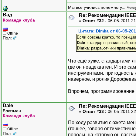
Мы все учились понемногу... Чему
Вад
Re: Рекомендации IEEE
Команда клуба
«
Ответ #32 :
06-05-2011 21
Цитата: Dimka от 06-05-201
Offline
Если совсем кратко, то позиции
Пол:
Dale
: стандарт правильный, кт
Dimka
: разработчики правильн
Что ещё хуже, стандартами лю
где он неадекватен. И это са
инструментами, пригодность к
наверное, и ролик Дорофеев
Впрочем, программирование з
Dale
Re: Рекомендации IEEE
Блюзмен
«
Ответ #33 :
06-05-2011 22
Команда клуба
По ходу развития сюжета мен
(точнее, говоря оптимистичнее
Offline
Пол:
породы, на которую он рассчи