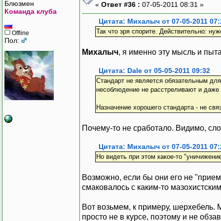
Блюзмен
«
Ответ #36 :
07-05-2011 08:31 »
Команда клуба
Цитата: Михалыч от 07-05-2011 07:
Так что зря спорите. Действительно: нуж
Offline
Пол:
Михалыч
, я именно эту мысль и пыт
Цитата: Dale от 05-05-2011 09:32
Стандарт не является обязательным для 
несоблюдение не расстреливают и даже 
Назначение хорошего стандарта - не связ
Почему-то не сработало. Видимо, сло
Цитата: Михалыч от 07-05-2011 07:
Но видеть при этом какое-то "уничижение"
Возможно, если бы они его не "приемл
смаковалось с каким-то мазохистски
Вот возьмем, к примеру, шерхебель. М
просто не в курсе, поэтому и не обза