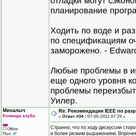
отладки могут сэкон
планирование програ
Ходить по воде и ра
по спецификациям оче
заморожено. - Edward
Любые проблемы в и
еще одного уровня ко
проблемы переизбыт
Уилер.
Михалыч
Re: Рекомендации IEEE по раз
Команда клуба
«
Ответ #34 :
07-05-2011 07:29 »
Странно, что по ходу дискуссии сто
Offline
и более резким выражениям. Впрочем,
Пол: