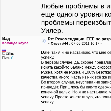
Любые проблемы в и
еще одного уровня ко
проблемы переизбыт
Уилер.
Вад
Re: Рекомендации IEEE по раз
Команда клуба
«
Ответ #44 :
07-05-2011 10:17 »
Dale
, так я и не настаиваю, что мне 
Offline
успеху.
Пол:
В первом случае, да, скорее превали
искать какой-то баланс между скорос
нужна, хотя не нужна и 100% безотка
качества много, часть из них всё же 
Во втором случае, неуспевание запис
приведёт. Пришлось бы как-то сдержив
конечной целью. Но я не настаиваю, ч
успеху. Просто констатирую, что поп
успеху.