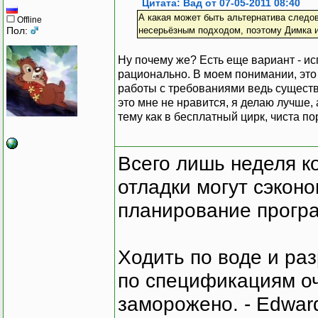
Цитата: Вад от 07-05-2011 08:40
А какая может быть альтернатива следо
Offline
Пол:
несерьёзным подходом, поэтому Димка 
Ну почему же? Есть еще вариант - ис
рационально. В моем понимании, это
работы с требованиями ведь существу
это мне не нравится, я делаю лучше, а
тему как в бесплатный цирк, чиста по
Всего лишь неделя к
отладки могут сэкон
планирование програ
Ходить по воде и ра
по спецификациям оче
заморожено. - Edward