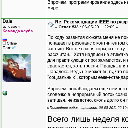
Впрочем, программирование здесь не
мире.
Dale
Re: Рекомендации IEEE по раз
Блюзмен
«
Ответ #33 :
06-05-2011 22:09 »
Команда клуба
По ходу развития сюжета меня не по
попадает в резонанс с контингентом 
Offline
Пол:
частью). Вот не в коня корм, и все ту
рассчитан... Хотя надписи на этикет
для практикующих программистов, и н
срастается, хоть тресни. Правда, вн
Парадокс. Ведь не может быть, что 
"социальных", которым
закон
стандар
Впрочем, понаблюдаем еще немного. 
словечко в непрерывный поток сознан
затишья, неизвестно, сколь долго он 
«
Последнее редактирование: 06-05-2011 22:10 
Всего лишь неделя к