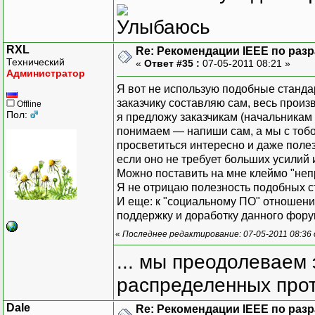
RXL
Re: Рекомендации IEEE по раз
Технический
«
Ответ #35 :
07-05-2011 08:21 »
Администратор
Я вот не использую подобные станда
заказчику составляю сам, весь прои
Offline
Пол:
я предложу заказчикам (начальникам д
понимаем — напиши сам, а мы с тобой
просветиться интересно и даже поле
если оно не требует больших усилий 
Можно поставить на мне клеймо "не
Я не отрицаю полезность подобных с
И еще: к "социальному ПО" отношения
поддержку и доработку данного форум
«
Последнее редактирование: 07-05-2011 08:36
... мы преодолеваем 
распределенных прот
Dale
Re: Рекомендации IEEE по раз