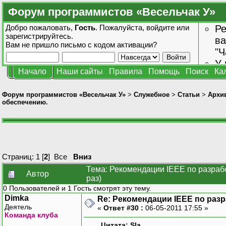
Форум программистов «Весельчак У»
Добро пожаловать,
Гость
. Пожалуйста,
войдите
или
Ре
зарегистрируйтесь
.
ва
Вам не пришло
письмо с кодом активации?
"Ч
У 
Начало
Наши сайты
Правила
Помощь
Поиск
Ка
от
зн
Форум программистов «Весельчак У»
>
Служебное
>
Статьи
>
Архив
обеспечению.
Страниц:
1
[
2
]
Все
Вниз
Тема: Рекомендации IEEE по разраб
Автор
раз)
0 Пользователей и 1 Гость смотрят эту тему.
Dimka
Re: Рекомендации IEEE по раз
Деятель
«
Ответ #30 :
06-05-2011 17:55 »
Команда клуба
Цитата: Sla