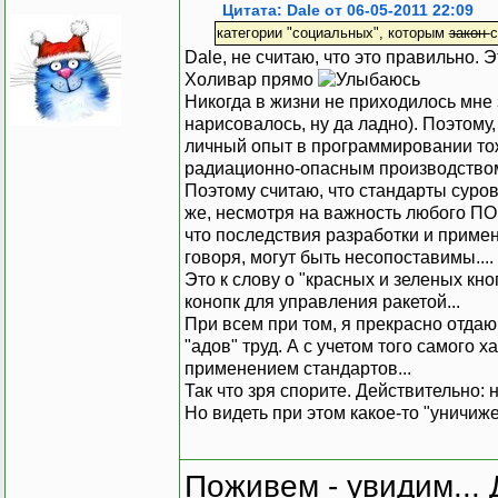
Цитата: Dale от 06-05-2011 22:09
категории "социальных", которым
закон
с
Dale, не считаю, что это правильно. 
Холивар прямо
Никогда в жизни не приходилось мне 
нарисовалось, ну да ладно). Поэтому, 
личный опыт в программировании тоже
радиационно-опасным производством,
Поэтому считаю, что стандарты суров
же, несмотря на важность любого ПО (
что последствия разработки и примен
говоря, могут быть несопоставимы....
Это к слову о "красных и зеленых кно
конопк для управления ракетой...
При всем при том, я прекрасно отдаю
"адов" труд. А с учетом того самого х
применением стандартов...
Так что зря спорите. Действительно: н
Но видеть при этом какое-то "уничижен
Поживем - увидим... 