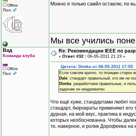
Можно я только самйл оставлю, по в
Offline
Пол:
Мы все учились понем
Вад
Re: Рекомендации IEEE по раз
Команда клуба
«
Ответ #32 :
06-05-2011 21:19 »
Цитата: Dimka от 06-05-2011 17:55
Offline
Если совсем кратко, то позиции сторон в
Пол:
Dale
: стандарт правильный, кто им не п
Dimka
: разработчики правильные, и пол
задачам он неадекватен.
Что ещё хуже, стандартами любят пол
стандарт, бюрократы применяют его т
дурная, на мой вкус, практика в инд
которых необоснованна. Чтобы далеко 
то, наверное, и ролик Дорофеева на