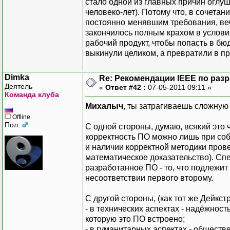
стало одной из главных причин оглуш
человеко-лет). Потому что, в сочета
постоянно менявшим требования, в
закончилось полным крахом в услови
рабочий продукт, чтобы попасть в бюд
выкинули целиком, а превратили в пр
Dimka
Re: Рекомендации IEEE по раз
Деятель
«
Ответ #42 :
07-05-2011 09:11 »
Команда клуба
Михалыч
, ты затрагиваешь сложную 
Offline
Пол:
С одной стороны, думаю, всякий это 
корректность ПО можно лишь при соб
и наличии корректной методики пров
математическое доказательство). Сп
разработанное ПО - то, что подлежит
несоответствии первого второму.
С другой стороны, (как тот же Дейкст
- в технических аспектах - надёжност
которую это ПО встроено;
- в гуманитарных аспектах - общест