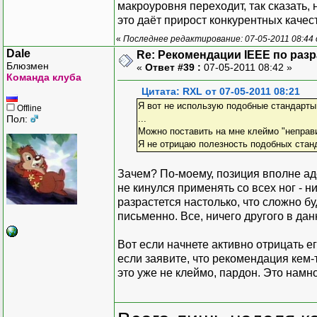
макроуровня переходит, так сказать,
это даёт прирост конкурентных качес
«
Последнее редактирование: 07-05-2011 08:44
Dale
Re: Рекомендации IEEE по раз
Блюзмен
«
Ответ #39 :
07-05-2011 08:42 »
Команда клуба
Цитата: RXL от 07-05-2011 08:21
Я вот не использую подобные стандарты
Offline
Пол:
...
Можно поставить на мне клеймо "неправ
Я не отрицаю полезность подобных стан
Зачем? По-моему, позиция вполне аде
не кинулся применять со всех ног - н
разрастется настолько, что сложно бу
письменно. Все, ничего другого в дан
Вот если начнете активно отрицать ег
если заявите, что рекомендация кем-т
это уже не клеймо, пардон. Это намно