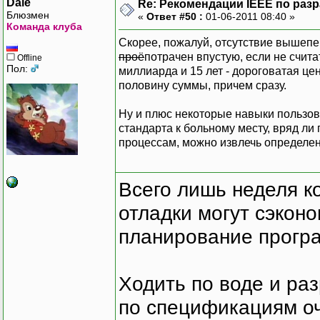
Dale
Re: Рекомендации IEEE по раз
Блюзмен
«
Ответ #50 :
01-06-2011 08:40 »
Команда клуба
Скорее, пожалуй, отсутствие вышепер
проё
потрачен впустую, если не счита
Offline
Пол:
миллиарда и 15 лет - дороговатая цен
половину суммы, причем сразу.
Ну и плюс некоторые навыки пользов
стандарта к больному месту, вряд ли 
процессам, можно извлечь определен
Всего лишь неделя к
отладки могут сэкон
планирование програ
Ходить по воде и ра
по спецификациям оче