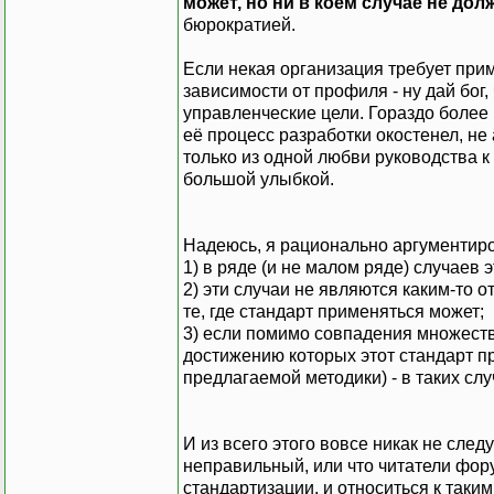
может, но ни в коем случае не дол
бюрократией.
Если некая организация требует при
зависимости от профиля - ну дай бог
управленческие цели. Гораздо более 
её процесс разработки окостенел, не
только из одной любви руководства к
большой улыбкой.
Надеюсь, я рационально аргументиров
1) в ряде (и не малом ряде) случаев
2) эти случаи не являются каким-то 
те, где стандарт применяться может;
3) если помимо совпадения множества
достижению которых этот стандарт п
предлагаемой методики) - в таких сл
И из всего этого вовсе никак не след
неправильный, или что читатели фору
стандартизации, и относиться к таки