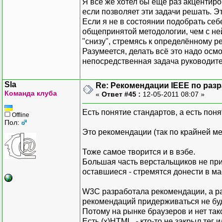
Я всё же хотел бы ещё раз акцентиро
если позволяет эти задачи решать. Э
Если я не в состоянии подобрать себ
общепринятой методологии, чем с не
"снизу", стремясь к определённому ре
Разумеется, делать всё это надо осмо
непосредственная задача руководите
Sla
Re: Рекомендации IEEE по раз
Команда клуба
«
Ответ #45 :
12-05-2011 08:07 »
Есть понятие стандартов, а есть пон
Offline
Пол:
Это рекомендации (так по крайней ме
Тоже самое творится и в вэбе.
Большая часть верстальщиков не при
оставшиеся - стремятся донести в м
W3C разработала рекомендации, а раз
рекомендаций придерживаться не буд
Потому на рынке браузеров и нет так
Есть (x)HTML - кто-то не закрыл тег и