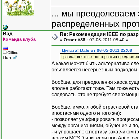
... мы преодолеваем 
распределенных прот
Вад
Re: Рекомендации IEEE по раз
Команда клуба
«
Ответ #38 :
07-05-2011 08:40 »
Цитата: Dale от 06-05-2011 22:09
Offline
Правда, внятных альтернатив предложено
Пол:
А какая может быть альтернатива сле
объявляется несерьёзным подходом,
Вообще, для преодоления хаоса сущест
вполне работают тоже. Там тоже ест
следовать, это не требует сверхмощ
Вообще, имхо, любой отраслевой ста
ипостасями одного и того же):
- позволяет унифицировать процессы 
между организациями, обучение и под
- и упрощает экспертизу заказчиком (
всяким MCSD или, если про Agile, сер