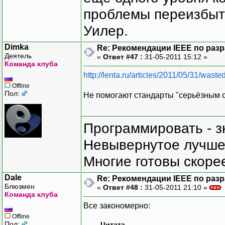
проблемы переизбыт
Уилер.
Dimka
Re: Рекомендации IEEE по раз
Деятель
«
Ответ #47 :
31-05-2011 15:12 »
Команда клуба
http://lenta.ru/articles/2011/05/31/wasted
Offline
Пол:
Не помогают стандарты "серьёзным о
Программировать - з
Невывернутое лучше,
Многие готовы скорее
Dale
Re: Рекомендации IEEE по раз
Блюзмен
«
Ответ #48 :
31-05-2011 21:10 »
Команда клуба
Все закономерно:
Offline
Пол:
Цитата