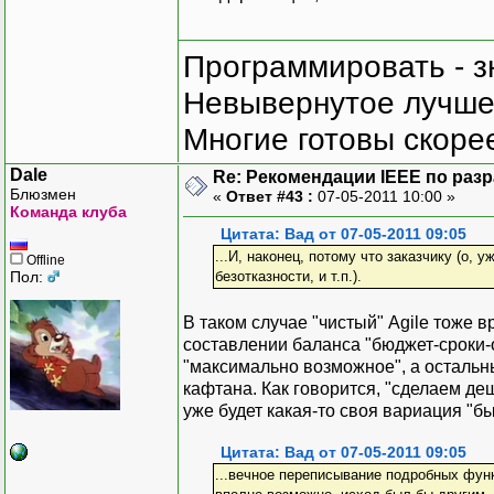
Программировать - з
Невывернутое лучше,
Многие готовы скорее
Dale
Re: Рекомендации IEEE по раз
Блюзмен
«
Ответ #43 :
07-05-2011 10:00 »
Команда клуба
Цитата: Вад от 07-05-2011 09:05
...И, наконец, потому что заказчику (о,
Offline
Пол:
безотказности, и т.п.).
В таком случае "чистый" Agile тоже 
составлении баланса "бюджет-сроки-
"максимально возможное", а осталь
кафтана. Как говорится, "сделаем де
уже будет какая-то своя вариация "б
Цитата: Вад от 07-05-2011 09:05
...вечное переписывание подробных фун