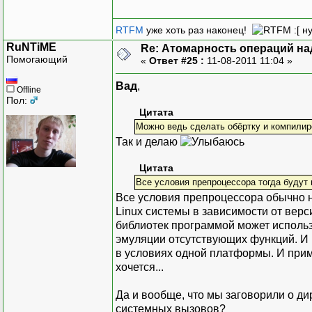
RTFM
уже хоть раз наконец!
:[ н
RuNTiME
Re: Атомарность операций на
Помогающий
«
Ответ #25 :
11-08-2011 11:04 »
Вад
,
Offline
Пол:
Цитата
Можно ведь сделать обёртку и компилир
Так и делаю
Цитата
Все условия препроцессора тогда будут 
Все условия препроцессора обычно не
Linux системы в зависимости от верс
библиотек программой может использ
эмуляции отсутствующих функций. И 
в условиях одной платформы. И при
хочется...
Да и вообще, что мы заговорили о 
системных вызовов?