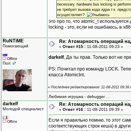
necessary, hardware bus locking is perfor
не требуют вызова кода ядра т.к. предст
осуществляет?
это про то, что atomic_t используется
locking - это, если не ошибаюсь, в x
RuNTiME
Re: Атомарность операций на
Помогающий
«
Ответ #15 :
11-08-2011 09:23 »
darkelf
, Да ты прав. Только вот не п
Offline
Пол:
PS: Почитал про команду LOCK. Тепе
класса AtomicInt.
«
Последнее редактирование: 11-08-2011 09:36
Любимая игрушка - debugger ...
darkelf
Re: Атомарность операций на
Молодой специалист
«
Ответ #16 :
11-08-2011 09:39 »
Если я правильно помню, то этот са
Offline
соответствующих строк кеша) в друг