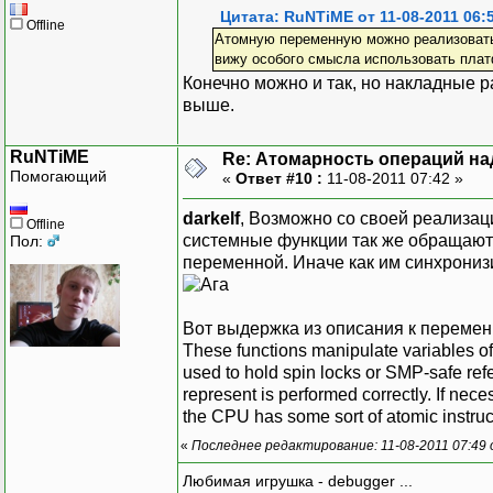
Цитата: RuNTiME от 11-08-2011 06:
Offline
Атомную переменную можно реализовать
вижу особого смысла использовать плат
Конечно можно и так, но накладные р
выше.
RuNTiME
Re: Атомарность операций на
Помогающий
«
Ответ #10 :
11-08-2011 07:42 »
darkelf
, Возможно со своей реализац
Offline
системные функции так же обращаютс
Пол:
переменной. Иначе как им синхрониз
Вот выдержка из описания к переменн
These functions manipulate variables of
used to hold spin locks or SMP-safe ref
represent is performed correctly. If nece
the CPU has some sort of atomic instruct
«
Последнее редактирование: 11-08-2011 07:49
Любимая игрушка - debugger ...