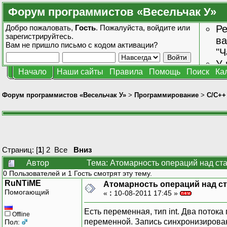
Форум программистов «Весельчак У»
Добро пожаловать,
Гость
. Пожалуйста,
войдите
или
Ре
зарегистрируйтесь
.
ва
Вам не пришло
письмо с кодом активации?
"Ч
У 
Начало
Наши сайты
Правила
Помощь
Поиск
Ка
от
зн
Форум программистов «Весельчак У»
>
Программирование
>
C/C++
Страниц: [
1
]
2
Все
Вниз
Автор
Тема: Атомарность операций над ст
0 Пользователей и 1 Гость смотрят эту тему.
RuNTiME
Атомарность операций над с
Помогающий
«
:
10-08-2011 17:45 »
Есть переменная, тип int. Два потока
Offline
переменной. Запись синхронизирован
Пол: