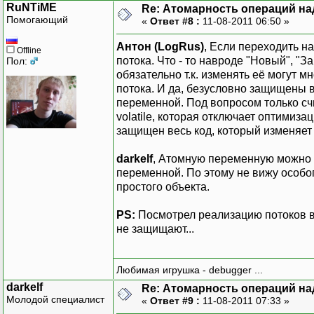
RuNTiME
Re: Атомарность операций на
Помогающий
«
Ответ #8 :
11-08-2011 06:50 »
Антон (LogRus)
, Если переходить н
Offline
потока. Что - то навроде "Новый", "
Пол:
обязательно т.к. изменять её могут 
потока. И да, безусловно защищены
переменной. Под вопросом только сч
volatile, которая отключает оптимиз
защищен весь код, который изменяет
darkelf
, Атомную переменную можно 
переменной. По этому не вижу особо
простого объекта.
PS:
Посмотрел реализацию потоков в
не защищают...
Любимая игрушка - debugger ...
darkelf
Re: Атомарность операций на
Молодой специалист
«
Ответ #9 :
11-08-2011 07:33 »