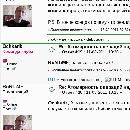
компиляцию и так хватает за счет по
компиляторов, а возможно и версий к
PS: В конце концов почему - то реализ
«
Последнее редактирование: 11-08-2011 10:18
Любимая игрушка - debugger ...
Ochkarik
Re: Атомарность операций на
Команда клуба
«
Ответ #19 :
11-08-2011 10:20 »
RuNTiME
, разных - это каких?
Offline
Пол:
«
Последнее редактирование: 11-08-2011 10:23 
RTFM
уже хоть раз наконец!
:[ н
RuNTiME
Re: Атомарность операций на
Помогающий
«
Ответ #20 :
11-08-2011 10:23 »
Ochkarik
, А разве у нас есть только 
Offline
вздумается компилить библиотеку ин
Пол: