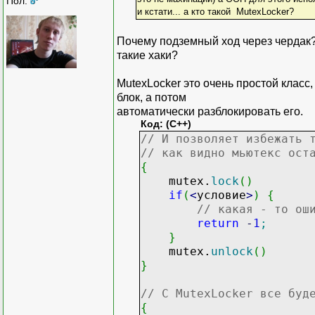
Пол:
и кстати... а кто такой MutexLocker?
Почему подземный ход через чердак?
такие хаки?
MutexLocker это очень простой класс
блок, а потом
автоматически разблокировать его.
Код: (C++)
// И позволяет избежать 
// как видно мьютекс ост
{
mutex.
lock
(
)
if
(
<
условие
>
)
{
// какая - то ош
return
-
1
;
}
mutex.
unlock
(
)
}
// С MutexLocker все буд
{