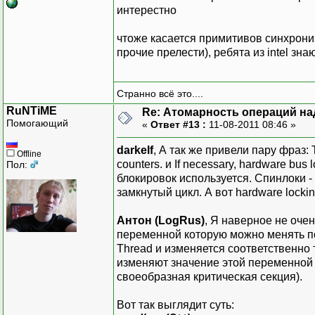
интерестно
чтоже касается примитивов синхрониз
прочие прелести), ребята из intel зн
Странно всё это....
RuNTiME
Re: Атомарность операций на
Помогающий
«
Ответ #13 :
11-08-2011 08:46 »
darkelf
, А так же привели пару фраз: T
Offline
counters. и If necessary, hardware bus l
Пол:
блокировок используется. Спинлоки -
замкнутый цикл. А вот hardware lock
Антон (LogRus)
, Я наверное не очен
переменной которую можно менять по
Thread и изменяется соответственно 
изменяют значение этой переменной 
своеобразная критическая секция).
Вот так выглядит суть: