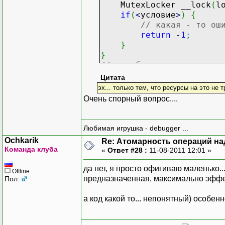
MutexLocker __lock
(
l
if
(
<
условие
>
)
{
// какая - то ош
return
-
1
;
}
}
// в любом случае, хоть 
// мьютекс будет автомат
Цитата
эх... только тем, что ресурсы на это не т
Очень спорный вопрос....
Любимая игрушка - debugger ...
Ochkarik
Re: Атомарность операций на
Команда клуба
«
Ответ #28 :
11-08-2011 12:01 »
да нет, я просто офигиваю маленько.
Offline
предназначенная, максимально эффект
Пол:
а код какой то... непонятный) особен