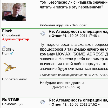
том, безопасно ли считывать значени
читать и писать в эту переменную?
Любимая игрушка - debugger ...
Finch
Re: Атомарность операций на
Спокойный
«
Ответ #1 :
10-08-2011 17:48 »
Администратор
Тут надо спросить, а сколько процесс
процессоров я так думаю ничего не 
Offline
Пол:
команду MOV AX, [SOME_ADRESS] Для 
значения. Но если у тебя например ч
вычисления какой либо формулы, то т
значение будет считываться нескольк
«
Последнее редактирование: 10-08-2011 17:57 
Пролетал мимо
Не будите спашяго дракона.
Джаффар (Коша)
RuNTiME
Re: Атомарность операций на
Помогающий
«
Ответ #2 :
10-08-2011 17:52 »