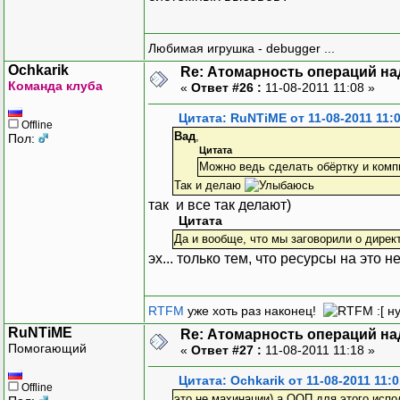
Любимая игрушка - debugger ...
Ochkarik
Re: Атомарность операций на
Команда клуба
«
Ответ #26 :
11-08-2011 11:08 »
Цитата: RuNTiME от 11-08-2011 11:
Offline
Вад
,
Пол:
Цитата
Можно ведь сделать обёртку и комп
Так и делаю
так и все так делают)
Цитата
Да и вообще, что мы заговорили о дире
эх... только тем, что ресурсы на это н
RTFM
уже хоть раз наконец!
:[ н
RuNTiME
Re: Атомарность операций на
Помогающий
«
Ответ #27 :
11-08-2011 11:18 »
Цитата: Ochkarik от 11-08-2011 11:0
Offline
это не махинации) а ООП для этого испол