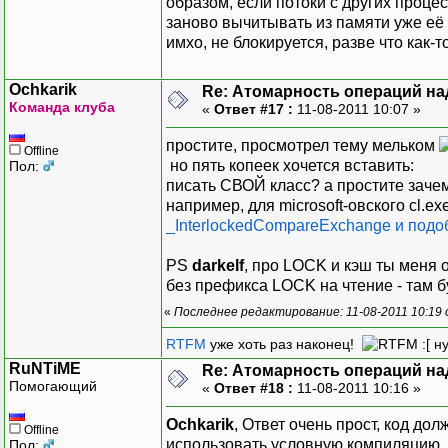
образом, если потоки с других проц
заново вычитывать из памяти уже её
имхо, не блокируется, разве что как-
Ochkarik
Re: Атомарность операций на
Команда клуба
«
Ответ #17 :
11-08-2011 10:07 »
простите, просмотрел тему мельком
Offline
но пять копеек хочется вставить:
Пол:
писать СВОЙ класс? а простите заче
например, для microsoft-овского cl.ex
_InterlockedCompareExchange и подо
PS
darkelf
, про LOCK и кэш ты меня о
без префикса LOCK на чтение - там б
«
Последнее редактирование: 11-08-2011 10:19 
RTFM
уже хоть раз наконец!
:[ н
RuNTiME
Re: Атомарность операций на
Помогающий
«
Ответ #18 :
11-08-2011 10:16 »
Ochkarik
, Ответ очень прост, код до
Offline
использовать условную компиляцию, 
Пол: