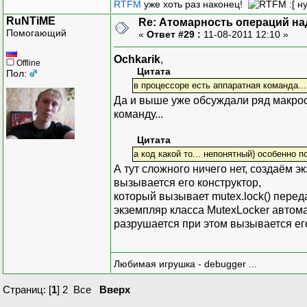
RTFM
уже хоть раз наконец!
:[ н
RuNTiME
Re: Атомарность операций на
Помогающий
«
Ответ #29 :
11-08-2011 12:10 »
Ochkarik
,
Offline
Цитата
Пол:
в процессоре есть аппаратная команда...
Да и выше уже обсуждали ряд макрос
команду...
Цитата
а код какой то... непонятный) особенно 
А тут сложного ничего нет, создаём 
вызывается его конструктор,
который вызывает mutex.lock() перед
экземпляр класса MutexLocker автом
разрушается при этом вызывается его
Любимая игрушка - debugger ...
Страниц: [
1
]
2
Все
Вверх