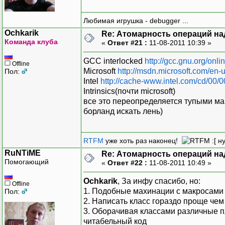
Любимая игрушка - debugger ...
Ochkarik
Re: Атомарность операций на
Команда клуба
«
Ответ #21 :
11-08-2011 10:39 »
GCC interlocked
http://gcc.gnu.org/onl
Offline
Microsoft
http://msdn.microsoft.com/en-
Пол:
Intel
http://cache-www.intel.com/cd/00
Intrinsics(почти microsoft)
все это переопределяется тупыми ма
борланд искать лень)
RTFM
уже хоть раз наконец!
:[ н
RuNTiME
Re: Атомарность операций на
Помогающий
«
Ответ #22 :
11-08-2011 10:49 »
Ochkarik
, За инфу спасибо, но:
Offline
1. Подобные махинации с макросами
Пол:
2. Написать класс гораздо проще ч
3. Оборачивая классами различные 
читабельный код