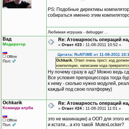
PS: Подобные директивы компилятора
собираться именно этим компиляторо
Любимая игрушка - debugger ...
Вад
Re: Атомарность операций на
Модератор
«
Ответ #23 :
11-08-2011 10:52 »
Цитата: RuNTiME от 11-08-2011 10:
Offline
Ochkarik
, Ответ очень прост, код долж
Пол:
компиляцию, написание кода превратится
Ну почему сразу в ад? Можно ведь с
Все условия препроцессора тогда буд
к нему - сколько нужно модулей, ре
каждый под свою платформу)
Ochkarik
Re: Атомарность операций на
Команда клуба
«
Ответ #24 :
11-08-2011 11:01 »
это не махинации) а ООП для этого ис
Offline
и кстати... а кто такой MutexLocker?
Пол: