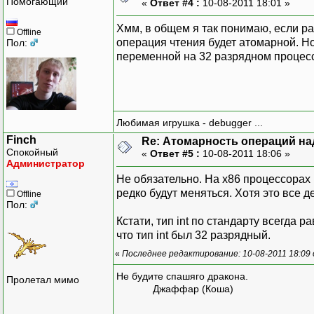
Помогающий
«
Ответ #4 :
10-08-2011 18:01 »
Хмм, в общем я так понимаю, если р
Offline
операция чтения будет атомарной. Но
Пол:
переменной на 32 разрядном процесс
Любимая игрушка - debugger ...
Finch
Re: Атомарность операций на
Спокойный
«
Ответ #5 :
10-08-2011 18:06 »
Администратор
Не обязательно. На x86 процессорах
редко будут меняться. Хотя это все 
Offline
Пол:
Кстати, тип int по стандарту всегда 
что тип int был 32 разрядный.
«
Последнее редактирование: 10-08-2011 18:09 
Не будите спашяго дракона.
Пролетал мимо
Джаффар (Коша)