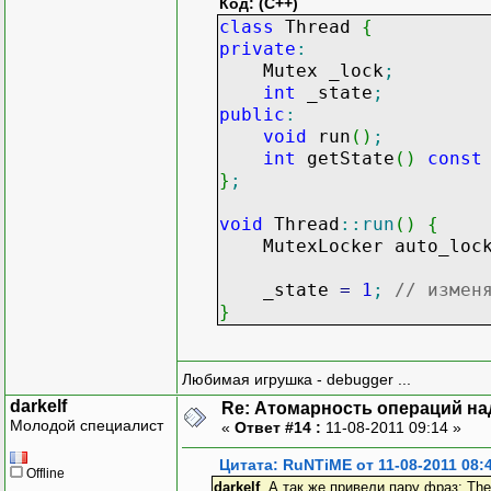
Код: (C++)
class
Thread
{
private
:
Mutex _lock
;
int
_state
;
public
:
void
run
(
)
;
int
getState
(
)
const
}
;
void
Thread
::
run
(
)
{
MutexLocker auto_loc
_state
=
1
;
// измен
}
Любимая игрушка - debugger ...
darkelf
Re: Атомарность операций на
Молодой специалист
«
Ответ #14 :
11-08-2011 09:14 »
Цитата: RuNTiME от 11-08-2011 08:
Offline
darkelf
, А так же привели пару фраз: These