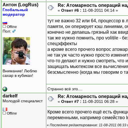
Антон (LogRus)
Re: Атомарность операций на
Глобальный
«
Ответ #6 :
11-08-2011 04:14 »
модератор
тут не важно 32 или 64, процессор в
памяти, он оперирует кэш линиями, о
Offline
Пол:
конечно не делаешь грязный хак ввиде 
так же нужно помнить, про volitile 
спецэффекты
а кроме всего прочего вопрос атомар
не так уж часто нужно просто измени
что-то делают и нужно смотреть, что
защищать мьютексом все вычисления
Внимание! Люблю
безсмысленно (когда мы говорим о так
сахар в кубиках!
Странно всё это....
darkelf
Re: Атомарность операций на
Молодой специалист
«
Ответ #7 :
11-08-2011 06:28 »
Кроме всего прочего ещё есть функц
Offline
переменными, например семейство Inte
«
Последнее редактирование: 11-08-2011 06:33 о