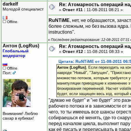
darkelf
Re: Атомарность операций на
Молодой специалист
«
Ответ #11 :
11-08-2011 08:21 »
RuNTiME
, нет, не обращаются, зачас
Offline
более сложным, но без вызова ядра. В
instructions".
«
Последнее редактирование: 12-08-2011 07:31 о
Антон (LogRus)
Re: Атомарность операций на
Глобальный
«
Ответ #12 :
11-08-2011 08:33 »
модератор
Цитата: RuNTiME от 11-08-2011 06:
Антон (LogRus)
, Если переходить на кон
Offline
Пол:
навроде "Новый", "Запущен", "Приостано
множество потоков, которым требуется 
манипуляции приводящие к изменению эт
блокирования переменной. Насчет volati
будет, если защищен весь код, который 
"думаю не будет" и "не будет" это р
рабочего потока и в зависимости от 
чего, то ты имеешь все шансы огрест
Внимание! Люблю
собираешься её менять, где-то снару
сахар в кубиках!
перед началом цикла, выполнит пару
как её писать и переписывать в пара