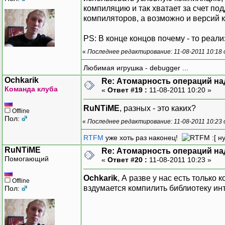
компиляцию и так хватает за счет по
компиляторов, а возможно и версий к
PS: В конце концов почему - то реализ
«
Последнее редактирование: 11-08-2011 10:18
Любимая игрушка - debugger ...
Ochkarik
Re: Атомарность операций на
Команда клуба
«
Ответ #19 :
11-08-2011 10:20 »
RuNTiME
, разных - это каких?
Offline
Пол:
«
Последнее редактирование: 11-08-2011 10:23 
RTFM
уже хоть раз наконец!
:[ н
RuNTiME
Re: Атомарность операций на
Помогающий
«
Ответ #20 :
11-08-2011 10:23 »
Ochkarik
, А разве у нас есть только 
Offline
вздумается компилить библиотеку ин
Пол: