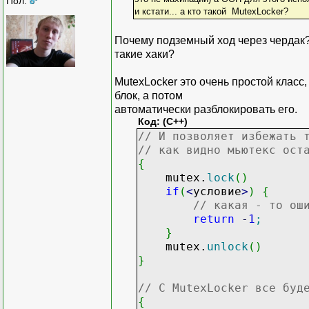
Пол:
и кстати... а кто такой MutexLocker?
Почему подземный ход через чердак?
такие хаки?
MutexLocker это очень простой класс
блок, а потом
автоматически разблокировать его.
Код: (C++)
// И позволяет избежать 
// как видно мьютекс ост
{
mutex.
lock
(
)
if
(
<
условие
>
)
{
// какая - то ош
return
-
1
;
}
mutex.
unlock
(
)
}
// С MutexLocker все буд
{