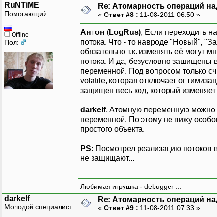
RuNTiME
Re: Атомарность операций на
Помогающий
«
Ответ #8 :
11-08-2011 06:50 »
Антон (LogRus)
, Если переходить н
Offline
потока. Что - то навроде "Новый", "
Пол:
обязательно т.к. изменять её могут 
потока. И да, безусловно защищены
переменной. Под вопросом только сч
volatile, которая отключает оптимиз
защищен весь код, который изменяет
darkelf
, Атомную переменную можно 
переменной. По этому не вижу особо
простого объекта.
PS:
Посмотрел реализацию потоков в
не защищают...
Любимая игрушка - debugger ...
darkelf
Re: Атомарность операций на
Молодой специалист
«
Ответ #9 :
11-08-2011 07:33 »