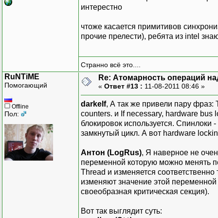
интерестно
чтоже касается примитивов синхрониз
прочие прелести), ребята из intel зн
Странно всё это....
RuNTiME
Re: Атомарность операций на
Помогающий
«
Ответ #13 :
11-08-2011 08:46 »
darkelf
, А так же привели пару фраз: T
Offline
counters. и If necessary, hardware bus l
Пол:
блокировок используется. Спинлоки -
замкнутый цикл. А вот hardware lock
Антон (LogRus)
, Я наверное не очен
переменной которую можно менять по
Thread и изменяется соответственно 
изменяют значение этой переменной 
своеобразная критическая секция).
Вот так выглядит суть: