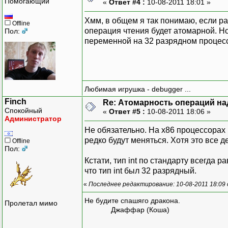
Помогающий
«
Ответ #4 :
10-08-2011 18:01 »
Хмм, в общем я так понимаю, если р
Offline
операция чтения будет атомарной. Но
Пол:
переменной на 32 разрядном процесс
Любимая игрушка - debugger ...
Finch
Re: Атомарность операций на
Спокойный
«
Ответ #5 :
10-08-2011 18:06 »
Администратор
Не обязательно. На x86 процессорах
редко будут меняться. Хотя это все 
Offline
Пол:
Кстати, тип int по стандарту всегда 
что тип int был 32 разрядный.
«
Последнее редактирование: 10-08-2011 18:09 
Не будите спашяго дракона.
Пролетал мимо
Джаффар (Коша)