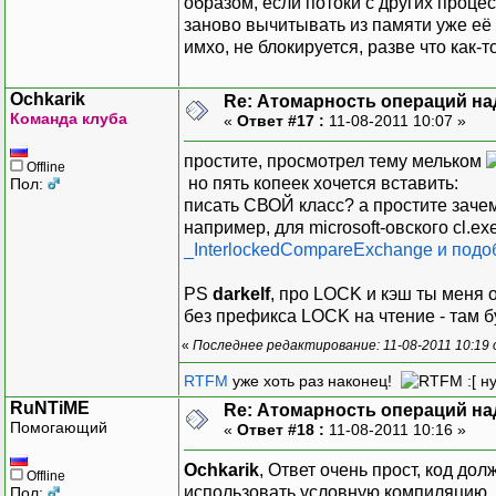
образом, если потоки с других проц
заново вычитывать из памяти уже её
имхо, не блокируется, разве что как-
Ochkarik
Re: Атомарность операций на
Команда клуба
«
Ответ #17 :
11-08-2011 10:07 »
простите, просмотрел тему мельком
Offline
но пять копеек хочется вставить:
Пол:
писать СВОЙ класс? а простите заче
например, для microsoft-овского cl.ex
_InterlockedCompareExchange и подо
PS
darkelf
, про LOCK и кэш ты меня о
без префикса LOCK на чтение - там б
«
Последнее редактирование: 11-08-2011 10:19 
RTFM
уже хоть раз наконец!
:[ н
RuNTiME
Re: Атомарность операций на
Помогающий
«
Ответ #18 :
11-08-2011 10:16 »
Ochkarik
, Ответ очень прост, код до
Offline
использовать условную компиляцию, 
Пол: