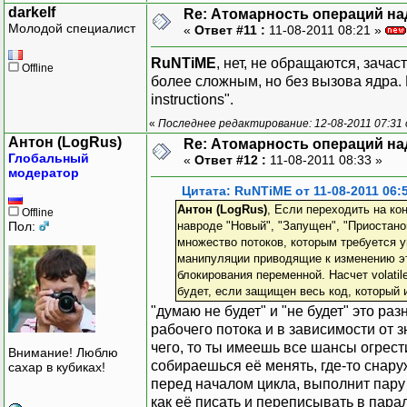
darkelf
Re: Атомарность операций на
Молодой специалист
«
Ответ #11 :
11-08-2011 08:21 »
RuNTiME
, нет, не обращаются, зачас
Offline
более сложным, но без вызова ядра. В
instructions".
«
Последнее редактирование: 12-08-2011 07:31 о
Антон (LogRus)
Re: Атомарность операций на
Глобальный
«
Ответ #12 :
11-08-2011 08:33 »
модератор
Цитата: RuNTiME от 11-08-2011 06:
Антон (LogRus)
, Если переходить на кон
Offline
Пол:
навроде "Новый", "Запущен", "Приостано
множество потоков, которым требуется 
манипуляции приводящие к изменению эт
блокирования переменной. Насчет volati
будет, если защищен весь код, который 
"думаю не будет" и "не будет" это р
рабочего потока и в зависимости от 
чего, то ты имеешь все шансы огрест
Внимание! Люблю
собираешься её менять, где-то снару
сахар в кубиках!
перед началом цикла, выполнит пару
как её писать и переписывать в пара