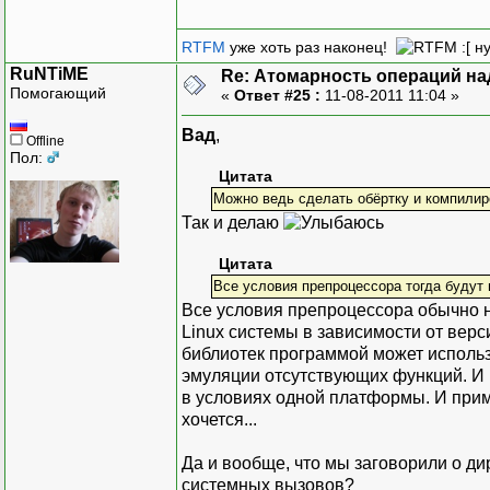
RTFM
уже хоть раз наконец!
:[ н
RuNTiME
Re: Атомарность операций на
Помогающий
«
Ответ #25 :
11-08-2011 11:04 »
Вад
,
Offline
Пол:
Цитата
Можно ведь сделать обёртку и компилир
Так и делаю
Цитата
Все условия препроцессора тогда будут 
Все условия препроцессора обычно не
Linux системы в зависимости от верс
библиотек программой может использ
эмуляции отсутствующих функций. И 
в условиях одной платформы. И при
хочется...
Да и вообще, что мы заговорили о 
системных вызовов?