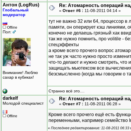
Антон (LogRus)
Re: Атомарность операций на
Глобальный
«
Ответ #6 :
11-08-2011 04:14 »
модератор
тут не важно 32 или 64, процессор в
памяти, он оперирует кэш линиями, о
Offline
Пол:
конечно не делаешь грязный хак ввиде 
так же нужно помнить, про volitile 
спецэффекты
а кроме всего прочего вопрос атомар
не так уж часто нужно просто измени
что-то делают и нужно смотреть, что
защищать мьютексом все вычисления
Внимание! Люблю
безсмысленно (когда мы говорим о так
сахар в кубиках!
Странно всё это....
darkelf
Re: Атомарность операций на
Молодой специалист
«
Ответ #7 :
11-08-2011 06:28 »
Кроме всего прочего ещё есть функц
Offline
переменными, например семейство Inte
«
Последнее редактирование: 11-08-2011 06:33 о