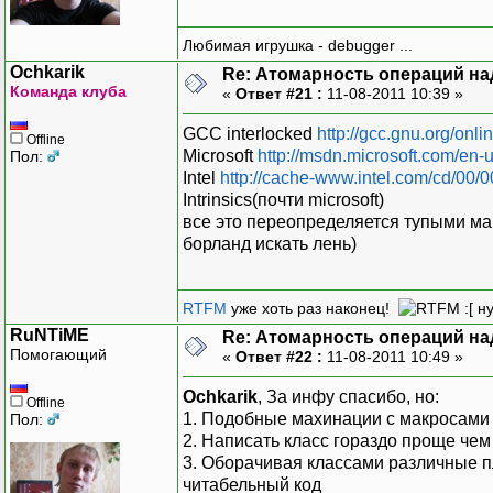
Любимая игрушка - debugger ...
Ochkarik
Re: Атомарность операций на
Команда клуба
«
Ответ #21 :
11-08-2011 10:39 »
GCC interlocked
http://gcc.gnu.org/onl
Offline
Microsoft
http://msdn.microsoft.com/en-
Пол:
Intel
http://cache-www.intel.com/cd/00
Intrinsics(почти microsoft)
все это переопределяется тупыми ма
борланд искать лень)
RTFM
уже хоть раз наконец!
:[ н
RuNTiME
Re: Атомарность операций на
Помогающий
«
Ответ #22 :
11-08-2011 10:49 »
Ochkarik
, За инфу спасибо, но:
Offline
1. Подобные махинации с макросами
Пол:
2. Написать класс гораздо проще ч
3. Оборачивая классами различные 
читабельный код