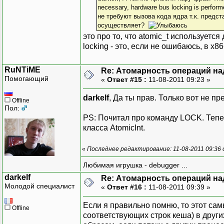
necessary, hardware bus locking is perfor
не требуют вызова кода ядра т.к. предст
осуществляет?
это про то, что atomic_t используется
locking - это, если не ошибаюсь, в x
RuNTiME
Re: Атомарность операций на
Помогающий
«
Ответ #15 :
11-08-2011 09:23 »
darkelf
, Да ты прав. Только вот не п
Offline
Пол:
PS: Почитал про команду LOCK. Тепе
класса AtomicInt.
«
Последнее редактирование: 11-08-2011 09:36
Любимая игрушка - debugger ...
darkelf
Re: Атомарность операций на
Молодой специалист
«
Ответ #16 :
11-08-2011 09:39 »
Если я правильно помню, то этот са
Offline
соответствующих строк кеша) в друг