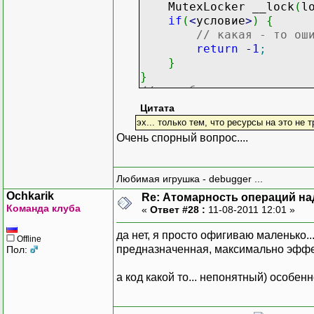
MutexLocker __lock
(
l
if
(
<
условие
>
)
{
// какая - то ош
return
-
1
;
}
}
// в любом случае, хоть 
// мьютекс будет автомат
Цитата
эх... только тем, что ресурсы на это не т
Очень спорный вопрос....
Любимая игрушка - debugger ...
Ochkarik
Re: Атомарность операций на
Команда клуба
«
Ответ #28 :
11-08-2011 12:01 »
да нет, я просто офигиваю маленько.
Offline
предназначенная, максимально эффект
Пол:
а код какой то... непонятный) особен