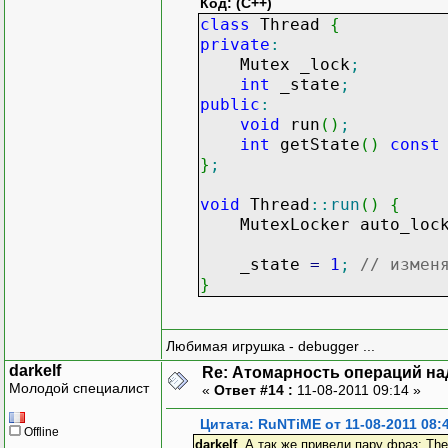
Код: (C++)
class
Thread
{
private
:
Mutex _lock
;
int
_state
;
public
:
void
run
(
)
;
int
getState
(
)
const
}
;
void
Thread
::
run
(
)
{
MutexLocker auto_loc
_state
=
1
;
// измен
}
Любимая игрушка - debugger ...
darkelf
Re: Атомарность операций на
Молодой специалист
«
Ответ #14 :
11-08-2011 09:14 »
Цитата: RuNTiME от 11-08-2011 08:
Offline
darkelf
, А так же привели пару фраз: These