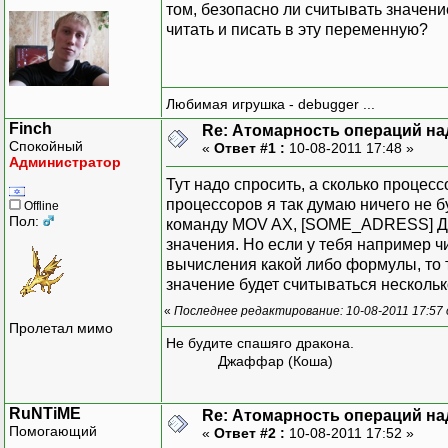
том, безопасно ли считывать значени
читать и писать в эту переменную?
Любимая игрушка - debugger ...
Finch
Re: Атомарность операций на
Спокойный
«
Ответ #1 :
10-08-2011 17:48 »
Администратор
Тут надо спросить, а сколько процесс
процессоров я так думаю ничего не 
Offline
Пол:
команду MOV AX, [SOME_ADRESS] Для 
значения. Но если у тебя например ч
вычисления какой либо формулы, то т
значение будет считываться нескольк
«
Последнее редактирование: 10-08-2011 17:57 
Пролетал мимо
Не будите спашяго дракона.
Джаффар (Коша)
RuNTiME
Re: Атомарность операций на
Помогающий
«
Ответ #2 :
10-08-2011 17:52 »