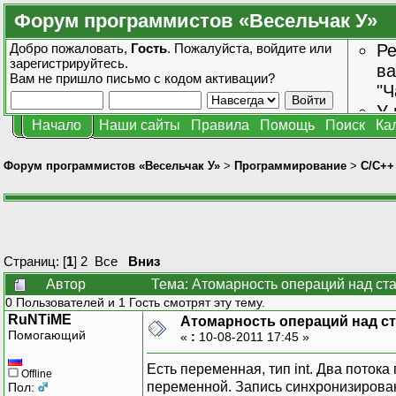
Форум программистов «Весельчак У»
Добро пожаловать,
Гость
. Пожалуйста,
войдите
или
Ре
зарегистрируйтесь
.
ва
Вам не пришло
письмо с кодом активации?
"Ч
У 
Начало
Наши сайты
Правила
Помощь
Поиск
Ка
от
зн
Форум программистов «Весельчак У»
>
Программирование
>
C/C++
Страниц: [
1
]
2
Все
Вниз
Автор
Тема: Атомарность операций над ст
0 Пользователей и 1 Гость смотрят эту тему.
RuNTiME
Атомарность операций над с
Помогающий
«
:
10-08-2011 17:45 »
Есть переменная, тип int. Два потока
Offline
переменной. Запись синхронизирован
Пол: