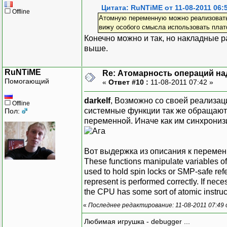
Цитата: RuNTiME от 11-08-2011 06:
Offline
Атомную переменную можно реализовать
вижу особого смысла использовать плат
Конечно можно и так, но накладные р
выше.
RuNTiME
Re: Атомарность операций на
Помогающий
«
Ответ #10 :
11-08-2011 07:42 »
darkelf
, Возможно со своей реализац
Offline
системные функции так же обращаютс
Пол:
переменной. Иначе как им синхрониз
Вот выдержка из описания к переменн
These functions manipulate variables of
used to hold spin locks or SMP-safe ref
represent is performed correctly. If nece
the CPU has some sort of atomic instruct
«
Последнее редактирование: 11-08-2011 07:49
Любимая игрушка - debugger ...