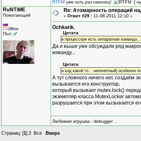
RTFM
уже хоть раз наконец!
:[ н
RuNTiME
Re: Атомарность операций на
Помогающий
«
Ответ #29 :
11-08-2011 12:10 »
Ochkarik
,
Offline
Цитата
Пол:
в процессоре есть аппаратная команда...
Да и выше уже обсуждали ряд макрос
команду...
Цитата
а код какой то... непонятный) особенно 
А тут сложного ничего нет, создаём 
вызывается его конструктор,
который вызывает mutex.lock() перед
экземпляр класса MutexLocker автом
разрушается при этом вызывается его
Любимая игрушка - debugger ...
Страниц: [
1
]
2
Все
Вверх