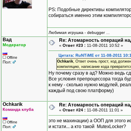
PS: Подобные директивы компилятора
собираться именно этим компиляторо
Любимая игрушка - debugger ...
Вад
Re: Атомарность операций на
Модератор
«
Ответ #23 :
11-08-2011 10:52 »
Цитата: RuNTiME от 11-08-2011 10:
Offline
Ochkarik
, Ответ очень прост, код долж
Пол:
компиляцию, написание кода превратится
Ну почему сразу в ад? Можно ведь с
Все условия препроцессора тогда буд
к нему - сколько нужно модулей, ре
каждый под свою платформу)
Ochkarik
Re: Атомарность операций на
Команда клуба
«
Ответ #24 :
11-08-2011 11:01 »
это не махинации) а ООП для этого ис
Offline
и кстати... а кто такой MutexLocker?
Пол: