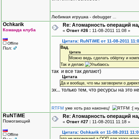
Любимая игрушка - debugger ...
Ochkarik
Re: Атомарность операций на
Команда клуба
«
Ответ #26 :
11-08-2011 11:08 »
Цитата: RuNTiME от 11-08-2011 11:
Offline
Вад
,
Пол:
Цитата
Можно ведь сделать обёртку и комп
Так и делаю
так и все так делают)
Цитата
Да и вообще, что мы заговорили о дире
эх... только тем, что ресурсы на это н
RTFM
уже хоть раз наконец!
:[ н
RuNTiME
Re: Атомарность операций на
Помогающий
«
Ответ #27 :
11-08-2011 11:18 »
Цитата: Ochkarik от 11-08-2011 11:0
Offline
это не махинации) а ООП для этого испол