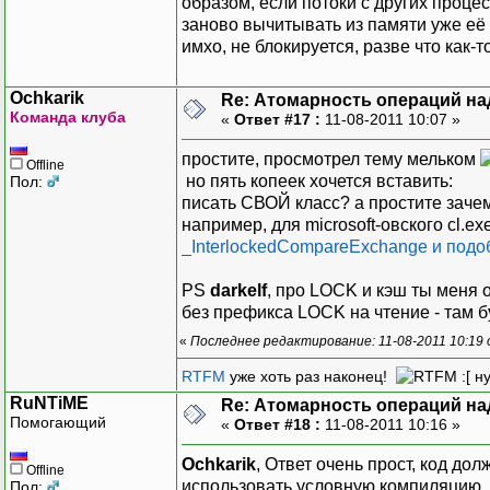
образом, если потоки с других проц
заново вычитывать из памяти уже её
имхо, не блокируется, разве что как-
Ochkarik
Re: Атомарность операций на
Команда клуба
«
Ответ #17 :
11-08-2011 10:07 »
простите, просмотрел тему мельком
Offline
но пять копеек хочется вставить:
Пол:
писать СВОЙ класс? а простите заче
например, для microsoft-овского cl.ex
_InterlockedCompareExchange и подо
PS
darkelf
, про LOCK и кэш ты меня о
без префикса LOCK на чтение - там б
«
Последнее редактирование: 11-08-2011 10:19 
RTFM
уже хоть раз наконец!
:[ н
RuNTiME
Re: Атомарность операций на
Помогающий
«
Ответ #18 :
11-08-2011 10:16 »
Ochkarik
, Ответ очень прост, код до
Offline
использовать условную компиляцию, 
Пол: