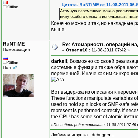
Цитата: RuNTiME от 11-08-2011 06:
Offline
Атомную переменную можно реализовать
вижу особого смысла использовать плат
Конечно можно и так, но накладные р
выше.
RuNTiME
Re: Атомарность операций на
Помогающий
«
Ответ #10 :
11-08-2011 07:42 »
darkelf
, Возможно со своей реализац
Offline
системные функции так же обращаютс
Пол:
переменной. Иначе как им синхрониз
Вот выдержка из описания к переменн
These functions manipulate variables of
used to hold spin locks or SMP-safe ref
represent is performed correctly. If nece
the CPU has some sort of atomic instruct
«
Последнее редактирование: 11-08-2011 07:49
Любимая игрушка - debugger ...