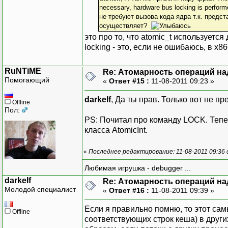
necessary, hardware bus locking is perfor
не требуют вызова кода ядра т.к. предст
осуществляет?
это про то, что atomic_t используется
locking - это, если не ошибаюсь, в x
RuNTiME
Re: Атомарность операций на
Помогающий
«
Ответ #15 :
11-08-2011 09:23 »
darkelf
, Да ты прав. Только вот не п
Offline
Пол:
PS: Почитал про команду LOCK. Тепе
класса AtomicInt.
«
Последнее редактирование: 11-08-2011 09:36
Любимая игрушка - debugger ...
darkelf
Re: Атомарность операций на
Молодой специалист
«
Ответ #16 :
11-08-2011 09:39 »
Если я правильно помню, то этот са
Offline
соответствующих строк кеша) в друг