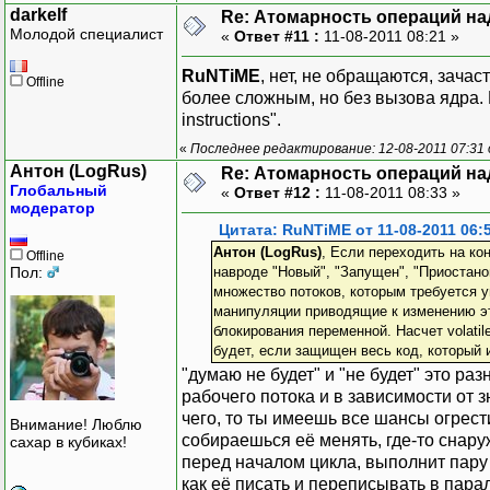
darkelf
Re: Атомарность операций на
Молодой специалист
«
Ответ #11 :
11-08-2011 08:21 »
RuNTiME
, нет, не обращаются, зачас
Offline
более сложным, но без вызова ядра. В
instructions".
«
Последнее редактирование: 12-08-2011 07:31 о
Антон (LogRus)
Re: Атомарность операций на
Глобальный
«
Ответ #12 :
11-08-2011 08:33 »
модератор
Цитата: RuNTiME от 11-08-2011 06:
Антон (LogRus)
, Если переходить на кон
Offline
Пол:
навроде "Новый", "Запущен", "Приостано
множество потоков, которым требуется 
манипуляции приводящие к изменению эт
блокирования переменной. Насчет volati
будет, если защищен весь код, который 
"думаю не будет" и "не будет" это р
рабочего потока и в зависимости от 
чего, то ты имеешь все шансы огрест
Внимание! Люблю
собираешься её менять, где-то снару
сахар в кубиках!
перед началом цикла, выполнит пару
как её писать и переписывать в пара