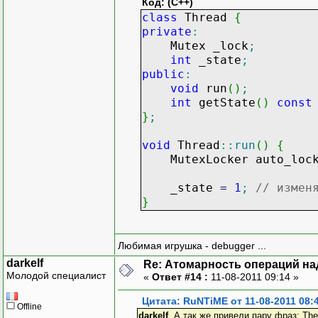
Код: (C++)
class
Thread
{
private
:
Mutex _lock
;
int
_state
;
public
:
void
run
(
)
;
int
getState
(
)
const
}
;
void
Thread
::
run
(
)
{
MutexLocker auto_loc
_state
=
1
;
// измен
}
Любимая игрушка - debugger ...
darkelf
Re: Атомарность операций на
Молодой специалист
«
Ответ #14 :
11-08-2011 09:14 »
Цитата: RuNTiME от 11-08-2011 08:
Offline
darkelf
, А так же привели пару фраз: These