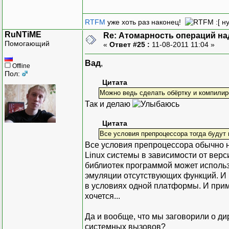
RTFM
уже хоть раз наконец!
:[ н
RuNTiME
Re: Атомарность операций на
Помогающий
«
Ответ #25 :
11-08-2011 11:04 »
Вад
,
Offline
Пол:
Цитата
Можно ведь сделать обёртку и компилир
Так и делаю
Цитата
Все условия препроцессора тогда будут 
Все условия препроцессора обычно не
Linux системы в зависимости от верс
библиотек программой может использ
эмуляции отсутствующих функций. И 
в условиях одной платформы. И при
хочется...
Да и вообще, что мы заговорили о 
системных вызовов?