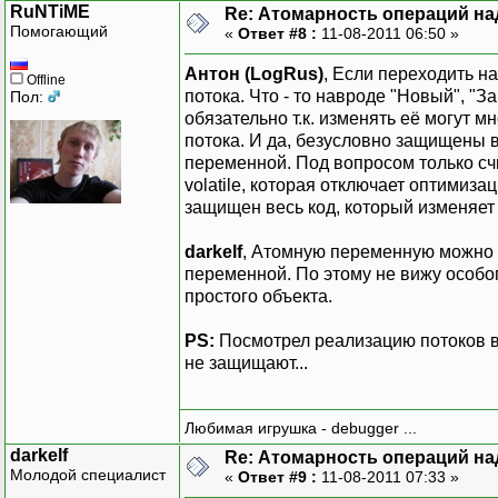
RuNTiME
Re: Атомарность операций на
Помогающий
«
Ответ #8 :
11-08-2011 06:50 »
Антон (LogRus)
, Если переходить н
Offline
потока. Что - то навроде "Новый", "
Пол:
обязательно т.к. изменять её могут 
потока. И да, безусловно защищены
переменной. Под вопросом только сч
volatile, которая отключает оптимиз
защищен весь код, который изменяет
darkelf
, Атомную переменную можно 
переменной. По этому не вижу особо
простого объекта.
PS:
Посмотрел реализацию потоков в
не защищают...
Любимая игрушка - debugger ...
darkelf
Re: Атомарность операций на
Молодой специалист
«
Ответ #9 :
11-08-2011 07:33 »