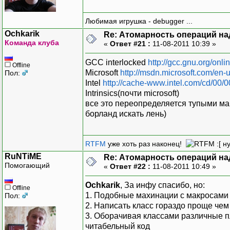
Любимая игрушка - debugger ...
Ochkarik
Re: Атомарность операций на
Команда клуба
«
Ответ #21 :
11-08-2011 10:39 »
GCC interlocked
http://gcc.gnu.org/onl
Offline
Microsoft
http://msdn.microsoft.com/en-
Пол:
Intel
http://cache-www.intel.com/cd/00
Intrinsics(почти microsoft)
все это переопределяется тупыми ма
борланд искать лень)
RTFM
уже хоть раз наконец!
:[ н
RuNTiME
Re: Атомарность операций на
Помогающий
«
Ответ #22 :
11-08-2011 10:49 »
Ochkarik
, За инфу спасибо, но:
Offline
1. Подобные махинации с макросами
Пол:
2. Написать класс гораздо проще ч
3. Оборачивая классами различные 
читабельный код