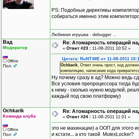
PS: Подобные директивы компилятора
собираться именно этим компиляторо
Любимая игрушка - debugger ...
Вад
Re: Атомарность операций на
Модератор
«
Ответ #23 :
11-08-2011 10:52 »
Цитата: RuNTiME от 11-08-2011 10:
Offline
Ochkarik
, Ответ очень прост, код долж
Пол:
компиляцию, написание кода превратится
Ну почему сразу в ад? Можно ведь с
Все условия препроцессора тогда буд
к нему - сколько нужно модулей, ре
каждый под свою платформу)
Ochkarik
Re: Атомарность операций на
Команда клуба
«
Ответ #24 :
11-08-2011 11:01 »
это не махинации) а ООП для этого ис
Offline
и кстати... а кто такой MutexLocker?
Пол: