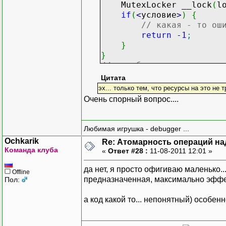
MutexLocker __lock
(
l
if
(
<
условие
>
)
{
// какая - то ош
return
-
1
;
}
}
// в любом случае, хоть 
// мьютекс будет автомат
Цитата
эх... только тем, что ресурсы на это не т
Очень спорный вопрос....
Любимая игрушка - debugger ...
Ochkarik
Re: Атомарность операций на
Команда клуба
«
Ответ #28 :
11-08-2011 12:01 »
да нет, я просто офигиваю маленько.
Offline
предназначенная, максимально эффект
Пол:
а код какой то... непонятный) особен