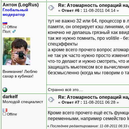
Антон (LogRus)
Re: Атомарность операций на
Глобальный
«
Ответ #6 :
11-08-2011 04:14 »
модератор
тут не важно 32 или 64, процессор в
памяти, он оперирует кэш линиями, о
Offline
Пол:
конечно не делаешь грязный хак ввиде 
так же нужно помнить, про volitile 
спецэффекты
а кроме всего прочего вопрос атомар
не так уж часто нужно просто измени
что-то делают и нужно смотреть, что
защищать мьютексом все вычисления
Внимание! Люблю
безсмысленно (когда мы говорим о так
сахар в кубиках!
Странно всё это....
darkelf
Re: Атомарность операций на
Молодой специалист
«
Ответ #7 :
11-08-2011 06:28 »
Кроме всего прочего ещё есть функц
Offline
переменными, например семейство Inte
«
Последнее редактирование: 11-08-2011 06:33 о