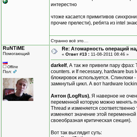
интерестно
чтоже касается примитивов синхрониз
прочие прелести), ребята из intel зн
Странно всё это....
RuNTiME
Re: Атомарность операций на
Помогающий
«
Ответ #13 :
11-08-2011 08:46 »
darkelf
, А так же привели пару фраз: T
Offline
counters. и If necessary, hardware bus l
Пол:
блокировок используется. Спинлоки -
замкнутый цикл. А вот hardware lock
Антон (LogRus)
, Я наверное не очен
переменной которую можно менять по
Thread и изменяется соответственно 
изменяют значение этой переменной 
своеобразная критическая секция).
Вот так выглядит суть: