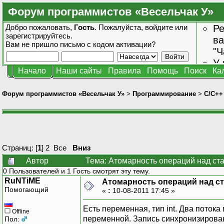
Форум программистов «Весельчак У»
Добро пожаловать,
Гость
. Пожалуйста,
войдите
или
Ре
зарегистрируйтесь
.
ва
Вам не пришло
письмо с кодом активации?
"Ч
У 
Начало
Наши сайты
Правила
Помощь
Поиск
Ка
от
зн
Форум программистов «Весельчак У»
>
Программирование
>
C/C++
Страниц: [
1
]
2
Все
Вниз
Автор
Тема: Атомарность операций над ст
0 Пользователей и 1 Гость смотрят эту тему.
RuNTiME
Атомарность операций над с
Помогающий
«
:
10-08-2011 17:45 »
Есть переменная, тип int. Два потока
Offline
переменной. Запись синхронизирован
Пол: