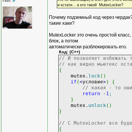
Пол:
и кстати... а кто такой MutexLocker?
Почему подземный ход через чердак?
такие хаки?
MutexLocker это очень простой класс
блок, а потом
автоматически разблокировать его.
Код: (C++)
// И позволяет избежать 
// как видно мьютекс ост
{
mutex.
lock
(
)
if
(
<
условие
>
)
{
// какая - то ош
return
-
1
;
}
mutex.
unlock
(
)
}
// С MutexLocker все буд
{