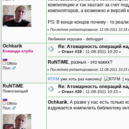
компиляцию и так хватает за счет по
компиляторов, а возможно и версий к
PS: В конце концов почему - то реализ
«
Последнее редактирование: 11-08-2011 10:18
Любимая игрушка - debugger ...
Ochkarik
Re: Атомарность операций на
Команда клуба
«
Ответ #19 :
11-08-2011 10:20 »
RuNTiME
, разных - это каких?
Offline
Пол:
«
Последнее редактирование: 11-08-2011 10:23 
RTFM
уже хоть раз наконец!
:[ н
RuNTiME
Re: Атомарность операций на
Помогающий
«
Ответ #20 :
11-08-2011 10:23 »
Ochkarik
, А разве у нас есть только 
Offline
вздумается компилить библиотеку ин
Пол: