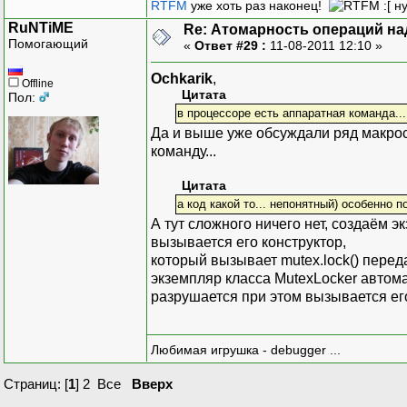
RTFM
уже хоть раз наконец!
:[ н
RuNTiME
Re: Атомарность операций на
Помогающий
«
Ответ #29 :
11-08-2011 12:10 »
Ochkarik
,
Offline
Цитата
Пол:
в процессоре есть аппаратная команда...
Да и выше уже обсуждали ряд макрос
команду...
Цитата
а код какой то... непонятный) особенно 
А тут сложного ничего нет, создаём 
вызывается его конструктор,
который вызывает mutex.lock() перед
экземпляр класса MutexLocker автом
разрушается при этом вызывается его
Любимая игрушка - debugger ...
Страниц: [
1
]
2
Все
Вверх