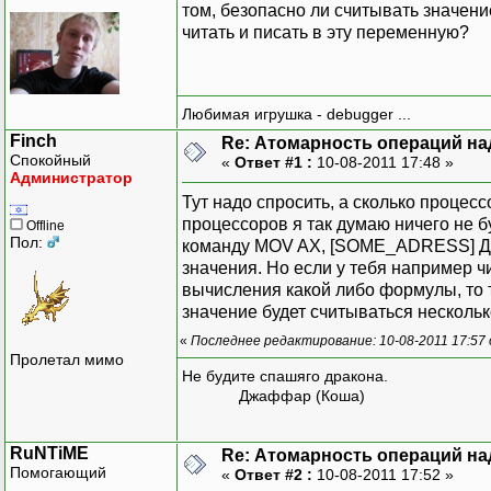
том, безопасно ли считывать значени
читать и писать в эту переменную?
Любимая игрушка - debugger ...
Finch
Re: Атомарность операций на
Спокойный
«
Ответ #1 :
10-08-2011 17:48 »
Администратор
Тут надо спросить, а сколько процесс
процессоров я так думаю ничего не 
Offline
Пол:
команду MOV AX, [SOME_ADRESS] Для 
значения. Но если у тебя например ч
вычисления какой либо формулы, то т
значение будет считываться нескольк
«
Последнее редактирование: 10-08-2011 17:57 
Пролетал мимо
Не будите спашяго дракона.
Джаффар (Коша)
RuNTiME
Re: Атомарность операций на
Помогающий
«
Ответ #2 :
10-08-2011 17:52 »