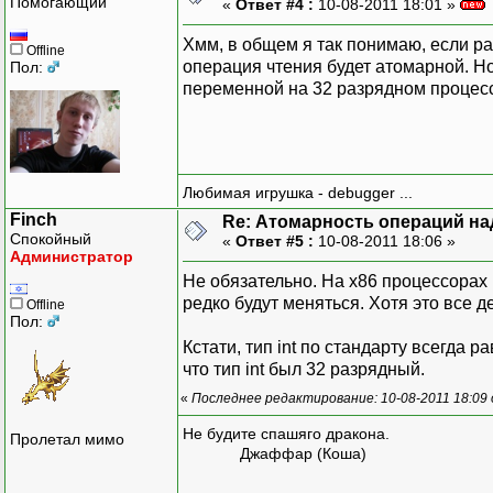
Помогающий
«
Ответ #4 :
10-08-2011 18:01 »
Хмм, в общем я так понимаю, если р
Offline
операция чтения будет атомарной. Но
Пол:
переменной на 32 разрядном процесс
Любимая игрушка - debugger ...
Finch
Re: Атомарность операций на
Спокойный
«
Ответ #5 :
10-08-2011 18:06 »
Администратор
Не обязательно. На x86 процессорах
редко будут меняться. Хотя это все 
Offline
Пол:
Кстати, тип int по стандарту всегда 
что тип int был 32 разрядный.
«
Последнее редактирование: 10-08-2011 18:09 
Не будите спашяго дракона.
Пролетал мимо
Джаффар (Коша)