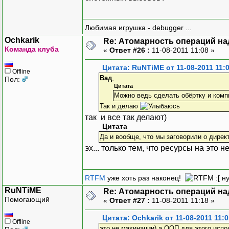
Любимая игрушка - debugger ...
Ochkarik
Re: Атомарность операций на
Команда клуба
«
Ответ #26 :
11-08-2011 11:08 »
Цитата: RuNTiME от 11-08-2011 11:
Offline
Вад
,
Пол:
Цитата
Можно ведь сделать обёртку и комп
Так и делаю
так и все так делают)
Цитата
Да и вообще, что мы заговорили о дире
эх... только тем, что ресурсы на это н
RTFM
уже хоть раз наконец!
:[ н
RuNTiME
Re: Атомарность операций на
Помогающий
«
Ответ #27 :
11-08-2011 11:18 »
Цитата: Ochkarik от 11-08-2011 11:0
Offline
это не махинации) а ООП для этого испол