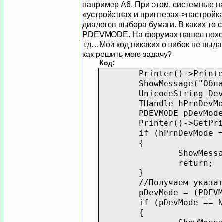
например А6. При этом, системные на
«устройствах и принтерах->настройка
диалогов выбора бумаги. В каких то 
PDEVMODE. На форумах нашел похожий
т.д…Мой код никаких ошибок не выдает
как решить мою задачу?
Код:
Printer()->Print
ShowMessage("Обл
UnicodeString De
THandle hP
PDEVMODE p
Printer()->GetPr
if (hPrnDevMode 
{
ShowMess
return;
}
//Получаем указа
pDevMode = (PDEV
if (pDevMode == 
{