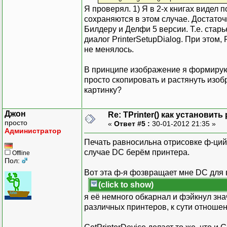
Я проверял. 1) Я в 2-х книгах видел 
сохраняются в этом случае. Достаточ
Билдеру и Делфи 5 версии. Т.е. стар
диалог PrinterSetupDialog. При этом,
не менялось.
В принципе изображение я формирую 
просто скопировать и растянуть изоб
картинку?
Джон
Re: TPrinter() как установит
просто
«
Ответ #5 :
30-01-2012 21:35 »
Администратор
Печать равносильна отрисовке ф-ций G
случае DC берём принтера.
Offline
Пол:
Вот эта ф-я фозвращает мне DC для 
(click to show)
я её немного обкарнал и фэйкнул зн
различных принтеров, к сути отноше