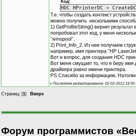
Код:
HDC HPrinterDC = CreateD
Т.е. чтобы создать контекст устройс
можно получить несколькими способ
1) GetProfileString() вернет результат
попробовал этот код, у меня несколь
"winspool".
2) Print_Info_2. Из нее получаем стр
например, имя принтера "HP LaserJet
Вот и вопрос, для создания HDC при
Вот меня смущает то, что я беру имя д
драйвера равно имени принтера.
PS Спасибо за информацию. Натолкн
«
Последнее редактирование: 02-02-2012 16:5
Страниц: [
1
]
Вверх
Форум программистов «Ве