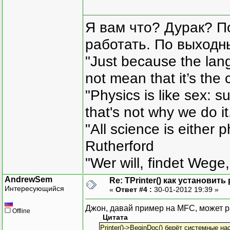
Я вам что? Дурак? П
работать. По выходн
"Just because the lan
not mean that it’s the 
"Physics is like sex: s
that's not why we do i
"All science is either 
Rutherford
"Wer will, findet Wege,
AndrewSem
Re: TPrinter() как установит
Интересующийся
«
Ответ #4 :
30-01-2012 19:39 »
Джон, давай пример на MFC, может р
Offline
Цитата
Printer()->BeginDoc() берёт системные на