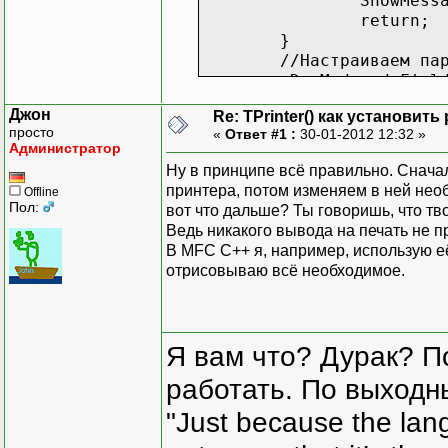
ShowMess
return;
}
//Настраиваем па
pDevMode->dmFiel
pDevMode->dmPape
Джон
Re: TPrinter() как установит
//Освобождаем ст
просто
«
Ответ #1 :
30-01-2012 12:32 »
GlobalUnlock((HA
Администратор
ShowMessage("Обл
Ну в принципе всё правильно. Снач
принтера, потом изменяем в ней необ
Offline
Пол:
вот что дальше? Ты говоришь, что тв
Ведь никакого вывода на печать не п
В MFC С++ я, например, использую е
отрисовываю всё необходимое.
Я вам что? Дурак? П
работать. По выходн
"Just because the lan