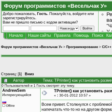
Форум программистов «Весельчак У»
Добро пожаловать,
Гость
. Пожалуйста,
войдите
или
Ре
зарегистрируйтесь
.
ва
Вам не пришло
письмо с кодом активации?
"Ч
У 
Начало
Наши сайты
Правила
Помощь
Поиск
Ка
от
зн
Форум программистов «Весельчак У»
>
Программирование
>
C/C++
Страниц: [
1
]
Вниз
Автор
Тема: TPrinter() как установить раз
0 Пользователей и 1 Гость смотрят эту тему.
AndrewSem
TPrinter() как установить ра
Интересующийся
«
:
30-01-2012 10:57 »
Всем привет. Столкнулся с проблемой
Offline
напечатать что-то но на другом фор