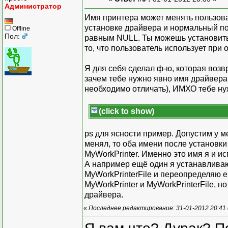
Администратор
Имя принтера может менять пользоват
установке драйвера и нормальный по
Offline
Пол:
равным NULL. Ты можешь установить 
то, что пользователь использует при
Я для себя сделал ф-ю, которая воз
зачем тебе нужно явно имя драйвера
необходимо отличать), ИМХО тебе нуж
(click to show)
ps для ясности пример. Допустим у ме
менял, то оба имени после установки
MyWorkPrinter. Именно это имя я и ис
А например ещё один я устанавлива
MyWorkPrinterFile и переопределяю е
MyWorkPrinter и MyWorkPrinterFile, н
драйвера.
«
Последнее редактирование: 31-01-2012 20:41