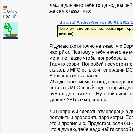
Хм... а для чего тебе тогда код выше
же сам сказал, что:
Offline
Пол:
Цитата: AndrewSem от 30-01-2012 1
При этом, системные настройки принтера 
печати») .
Я думаю (хотя точно не знаю, я с Бор
настрйки. Поэтому у тебя ничего не 
меня нет, даже чтобы попробовать.
Так что сорри. Попробуй посмотри п
сказал, в MFC есть ф-я генерации DC,
Борланда есть аналог.
Ибо до этого момента код приведённ
показать MFC-шный код, который дел
бумаги для этикеток. Ну, с той лишь 
уровне API всё корректно.
зы Попробуй сделать эту операцию дв
получить и проверить параметры. Ес
это и правильно. Представь если бы
что я думаю, тебе надо найти способ