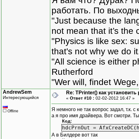
Я вам что? Дурак? П
работать. По выходн
"Just because the lan
not mean that it’s the 
"Physics is like sex: s
that's not why we do i
"All science is either 
Rutherford
"Wer will, findet Wege,
AndrewSem
Re: TPrinter() как установит
Интересующийся
«
Ответ #10 :
02-02-2012 16:47 »
Я немного не так вопрос задал, т.к. 
Offline
а я про имя драйвера. Вот смотри. Ты
Код:
hdcPrnOut = AfxCreateDC(
А в Билдере вот так