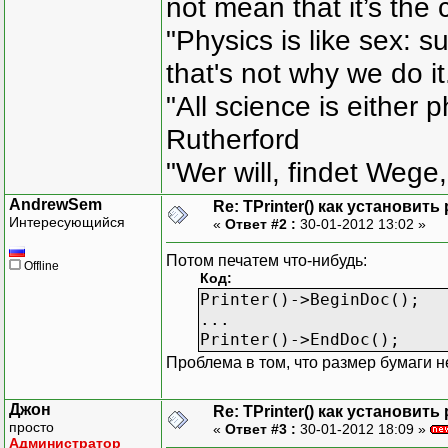
not mean that it’s the 
"Physics is like sex: s
that's not why we do i
"All science is either 
Rutherford
"Wer will, findet Wege,
AndrewSem
Re: TPrinter() как установит
Интересующийся
«
Ответ #2 :
30-01-2012 13:02 »
Потом печатем что-нибудь:
Offline
Код:
Printer()->BeginDoc();
...
Printer()->EndDoc();
Проблема в том, что размер бумаги не
Джон
Re: TPrinter() как установит
просто
«
Ответ #3 :
30-01-2012 18:09 »
Администратор