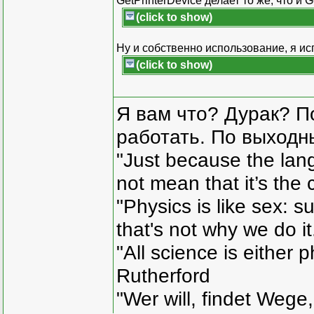
GetPrinterDevice делает то же, что и G
(click to show)
Ну и собственно использование, я исп
(click to show)
Я вам что? Дурак? П
работать. По выходн
"Just because the lan
not mean that it’s the 
"Physics is like sex: s
that's not why we do i
"All science is either 
Rutherford
"Wer will, findet Wege,