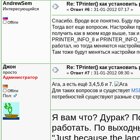
AndrewSem
Re: TPrinter() как установит
Интересующийся
«
Ответ #6 :
31-01-2012 07:17 »
Спасибо. Вроде все понятно. Буду пр
Offline
Тогда вот еще вопросик. Настройки 
получить как в моем коде выше, так 
PRINTER_INFO_8 и PRINTER_INFO_9 
работал, но тогда меняются настройк
Там тоже будут меняться настройки 
Джон
Re: TPrinter() как установит
просто
«
Ответ #7 :
31-01-2012 08:30 »
Администратор
Ага, а есть ещё 3,4,5,6 и 7.
Для таких вопросов и существует
MS
Offline
Пол:
потребностей существуют разные стр
Я вам что? Дурак? П
работать. По выходн
"Just because the lan