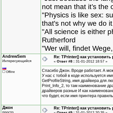
not mean that it’s the 
"Physics is like sex: s
that's not why we do i
"All science is either 
Rutherford
"Wer will, findet Wege,
AndrewSem
Re: TPrinter() как установит
Интересующийся
«
Ответ #8 :
31-01-2012 18:57 »
Спасибо Джон. Вроде работает. А мо
Offline
У нас с тобой в коде используется и
GetProfileString, имя драйвера для л
Print_Info_2, то там наименование 
драйверов разные И как наименован
что будет, если имя принтера правиль
Джон
Re: TPrinter() как установит
просто
«
Ответ #9 :
31-01-2012 20:35 »