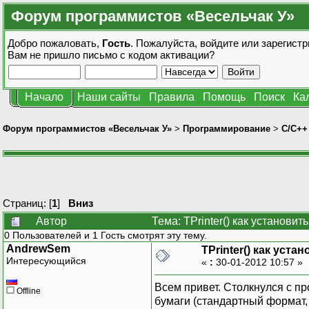
Форум программистов «Весельчак У»
Добро пожаловать,
Гость
. Пожалуйста,
войдите
или
зарегистр
Вам не пришло
письмо с кодом активации?
Начало
Наши сайты
Правила
Помощь
Поиск
Ка
Форум программистов «Весельчак У»
>
Программирование
>
C/C++
Страниц: [
1
]
Вниз
Автор
Тема: TPrinter() как установи
0 Пользователей и 1 Гость смотрят эту тему.
AndrewSem
TPrinter() как уста
Интересующийся
«
:
30-01-2012 10:57 »
Всем привет. Столкнулся с пр
Offline
бумаги (стандартный формат,