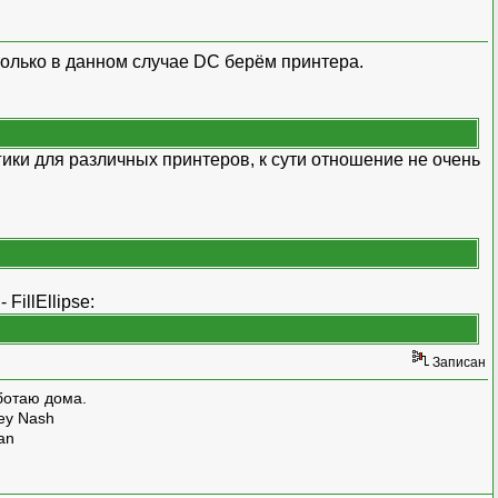
 только в данном случае DC берём принтера.
ики для различных принтеров, к сути отношение не очень
FillEllipse:
Записан
ботаю дома.
rey Nash
man