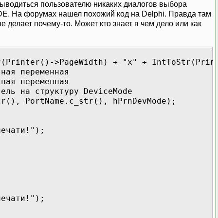
о выводиться пользователю никаких диалогов выбора
DE. На форумах нашел похожий код на Delphi. Правда там
е делает почему-то. Может кто знает в чем дело или как
tr(Printer()->PageWidth) + "x" + IntToStr(Pr
ная переменная
еременная
руктуру DeviceMode
tr(), PortName.c_str(), hPrnDevMode);
печати!");
печати!");