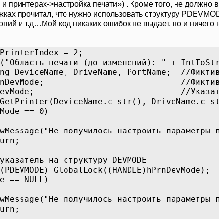
х и принтерах->настройка печати») . Кроме того, не должн
нижках прочитал, что нужно использовать структуру PDEVMO
опий и т.д…Мой код никаких ошибок не выдает, но и ничего н
PrinterIndex = 2;
e("Область печати (до изменений): " + IntToS
ing DeviceName, DriveName, PortName; //Фиктив
e hPrnDevMode; //Фиктивная п
E pDevMode; //Указатель на ст
GetPrinter(DeviceName.c_str(), DriveName.c_s
Mode == 0)
wMessage("Не получилось настроить параметры 
urn;
указатель на структуру DEVMODE
(PDEVMODE) GlobalLock((HANDLE)hPrnDevMode);
e == NULL)
wMessage("Не получилось настроить параметры 
urn;