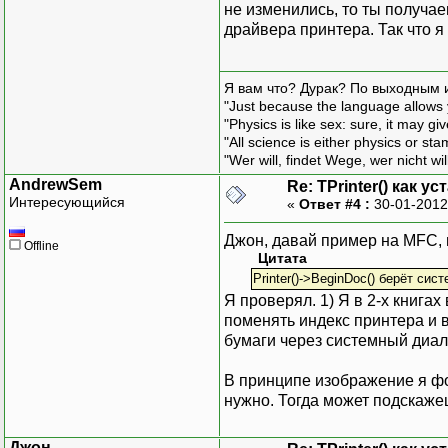
не изменились, то ты получа
драйвера принтера. Так что 
Я вам что? Дурак? По выходным 
"Just because the language allows y
"Physics is like sex: sure, it may g
"All science is either physics or st
"Wer will, findet Wege, wer nicht wil
AndrewSem
Re: TPrinter() как 
Интересующийся
«
Ответ #4 :
30-01-2012
Джон, давай пример на MFC, 
Offline
Цитата
Printer()->BeginDoc() берёт сис
Я проверял. 1) Я в 2-х книга
поменять индекс принтера и в
бумаги через системный диало
В принципе изображение я фо
нужно. Тогда может подскажеш
Джон