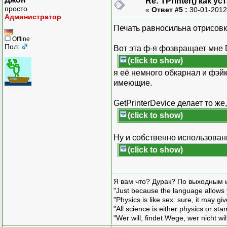
Re: TPrinter() как 
просто
«
Ответ #5 :
30-01-2012
Администратор
Печать равносильна отрисовке
Offline
Пол:
Вот эта ф-я фозвращает мне 
(click to show)
я её немного обкарнал и фэй
имеющие.
GetPrinterDevice делает то же,
(click to show)
Ну и собственно использование
(click to show)
Я вам что? Дурак? По выходным 
"Just because the language allows y
"Physics is like sex: sure, it may g
"All science is either physics or st
"Wer will, findet Wege, wer nicht wil