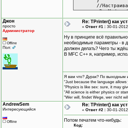
//Настраива
pDevMode->d
pDevMode->d
Джон
Re: TPrinter() как 
//Освобожда
просто
«
Ответ #1 :
30-01-2012
GlobalUnloc
Администратор
ShowMessag
Ну в принципе всё правильно
необходимые параметры - в да
Offline
Пол:
должен делать? Чего ты ждёш
В MFC С++ я, например, испо
Я вам что? Дурак? По выходным 
"Just because the language allows y
"Physics is like sex: sure, it may g
"All science is either physics or st
"Wer will, findet Wege, wer nicht wil
AndrewSem
Re: TPrinter() как 
Интересующийся
«
Ответ #2 :
30-01-2012
Потом печатем что-нибудь:
Offline
Код: