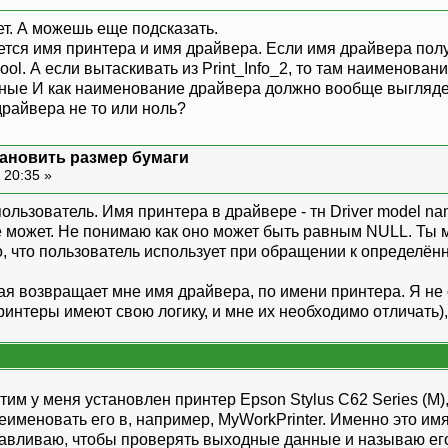
т. А можешь еще подсказать.
уется имя принтера и имя драйвера. Если имя драйвера получ
ol. А если вытаскивать из Print_Info_2, то там наименова
ые И как наименование драйвера должно вообще выглядеть
драйвера не то или ноль?
установить размер бумаги
 20:35 »
ользователь. Имя принтера в драйвере - тн Driver model n
е может. Не понимаю как оно может быть равным NULL. Ты 
о, что пользователь использует при обращении к определён
рая возвращает мне имя драйвера, по имени принтера. Я не
интеры имеют свою логику, и мне их необходимо отличать),
тим у меня установлен принтер Epson Stylus C62 Series (M),
еименовать его в, например, MyWorkPrinter. Именно это имя
авливаю, чтобы проверять выходные данные и называю его 