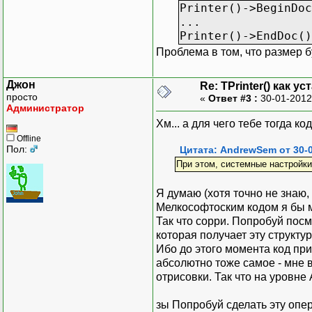
Printer()->BeginDoc
...
Printer()->EndDoc()
Проблема в том, что размер б
Джон
Re: TPrinter() как 
просто
«
Ответ #3 :
30-01-2012
Администратор
Хм... а для чего тебе тогда 
Offline
Пол:
Цитата: AndrewSem от 30-0
При этом, системные настройки 
Я думаю (хотя точно не знаю, 
Мелкософтоским кодом я бы м
Так что сорри. Попробуй пос
которая получает эту структу
Ибо до этого момента код пр
абсолютно тоже самое - мне в
отрисовки. Так что на уровне 
зы Попробуй сделать эту опер