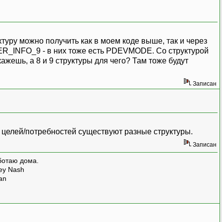
туру можно получить как в моем коде выше, так и через
ER_INFO_9 - в них тоже есть PDEVMODE. Со структурой
жешь, а 8 и 9 структуры для чего? Там тоже будут
Записан
х целей/потребностей существуют разные структуры.
Записан
ботаю дома.
rey Nash
man