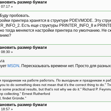
установить размер бумаги
 07:17 »
Буду пробовать.
тройки принтера хранятся в структуре PDEVMODE. Эту струк
NTER_INFO_2. Есть еще структуры PRINTER_INFO_8 и PRINT
о тогда меняются настройки принтера по умолчанию. Не ска
чанию?
установить размер бумаги
 08:30 »
вует
MSDN
. Пересказывать времени нет. Просто для разны
и праздникам на работе работать. По выходным и праздникам я ра
ou to do something does not mean that it’s the correct thing to do." T
ive some practical results, but that's not why we do it." Richard P. Feyn
amp collecting." Ernest Rutherford
l, findet Gründe."
установить размер бумаги
 18:57 »