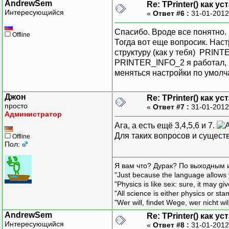
AndrewSem
Re: TPrinter() как 
Интересующийся
«
Ответ #6 :
31-01-2012
Спасибо. Вроде все понятно. 
Offline
Тогда вот еще вопросик. Нас
структуру (как у тебя) PRI
PRINTER_INFO_2 я работал, н
меняться настройки по умол
Джон
Re: TPrinter() как 
просто
«
Ответ #7 :
31-01-2012
Администратор
Ага, а есть ещё 3,4,5,6 и 7.
Для таких вопросов и сущест
Offline
Пол:
Я вам что? Дурак? По выходным 
"Just because the language allows y
"Physics is like sex: sure, it may g
"All science is either physics or st
"Wer will, findet Wege, wer nicht wil
AndrewSem
Re: TPrinter() как 
Интересующийся
«
Ответ #8 :
31-01-2012