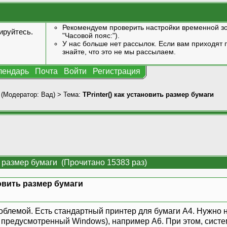
Рекомендуем проверить настройки временной зо
ируйтесь
.
"Часовой пояс:").
У нас больше нет рассылок. Если вам приходят п
знайте, что это не мы рассылаем.
лендарь
Почта
Войти
Регистрация
(Модератор:
Вад
) > Тема:
TPrinter() как установить размер бумаги
ть размер бумаги (Прочитано 15383 раз)
новить размер бумаги
облемой. Есть стандартный принтер для бумаги А4. Нужно н
 предусмотренный Windows), например А6. При этом, систе