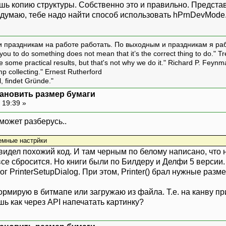
ешь копию структуры. Собственно это и правильно. Предста
я думаю, тебе надо найти способ использовать hPrnDevMode
и праздникам на работе работать. По выходным и праздникам я ра
ou to do something does not mean that it’s the correct thing to do." T
ive some practical results, but that's not why we do it." Richard P. Feyn
amp collecting." Ernest Rutherford
l, findet Gründe."
установить размер бумаги
 19:39 »
может разберусь..
темные настрйки
х видел похожий код. И там черным по белому написано, что
се сбросится. Но книги были по Билдеру и Делфи 5 версии. 
г PrinterSetupDialog. При этом, Printer() брал нужные разм
рмирую в битмапе или загружаю из файла. Т.е. на канву пр
ь как через API напечатать картинку?