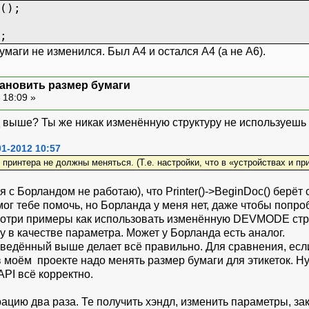
();
;
умаги не изменился. Был А4 и остался А4 (а не А6).
установить размер бумаги
 18:09 »
код выше? Ты же никак изменённую структуру не используешь 
1-2012 10:57
принтера не должны меняться. (Т.е. настройки, что в «устройствах и при
я с Борландом не работаю), что Printer()->BeginDoc() берёт
ог тебе помочь, но Борланда у меня нет, даже чтобы попро
мотри примеры как использовать изменённую DEVMODE струк
ру в качестве параметра. Может у Борланда есть аналог.
иведённый выше делает всё правильно. Для сравнения, если
 моём проекте надо менять размер бумаги для этикеток. Ну
API всё корректно.
ацию два раза. Те получить хэндл, изменить параметры, за