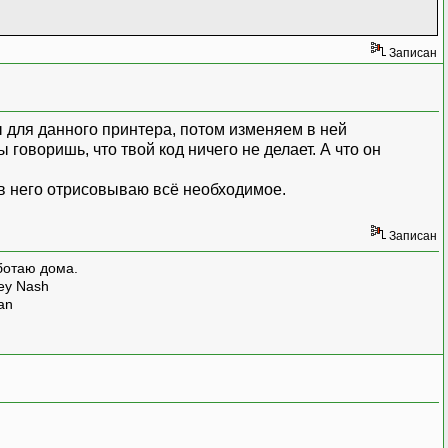
Записан
oStr(Printer()->PageWidth) + "x" + IntToStr(
для данного принтера, потом изменяем в ней
говоришь, что твой код ничего не делает. А что он
в него отрисовываю всё необходимое.
Записан
ботаю дома.
rey Nash
man