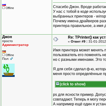
Спасибо Джон. Вроде работае
Offline
У нас с тобой в коде использ
выбранных принтеров - winspo
Почему имена драйверов разн
принтера правильное, а имя 
Джон
Re: TPrinter() как 
просто
«
Ответ #9 :
31-01-2012
Администратор
Имя принтера может менять п
пользователь его поменять н
Offline
Пол:
но с разными именами. Это т
Я для себя сделал ф-ю, кото
меня просто определённые пр
(click to show)
ps для ясности пример. Допус
совпадают. Теперь я могу пер
А например ещё один я устан