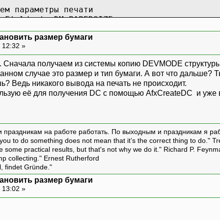
ем параметры печати
mFields |= DM_PAPERSIZE;
mPaperSize = DMPAPER_A6;
установить размер бумаги
ем структуру DEVMODE
 12:32 »
k((HANDLE)hPrnDevMode);
e("Область печати (после изменений): " + IntT
. Сначала получаем из системы копию DEVMODE структуры 
нном случае это размер и тип бумаги. А вот что дальше? Ты 
ь? Ведь никакого вывода на печать не происходит.
льзую её для получения DC с помощью AfxCreateDC и уже 
и праздникам на работе работать. По выходным и праздникам я ра
ou to do something does not mean that it’s the correct thing to do." T
ive some practical results, but that's not why we do it." Richard P. Feyn
amp collecting." Ernest Rutherford
l, findet Gründe."
установить размер бумаги
 13:02 »