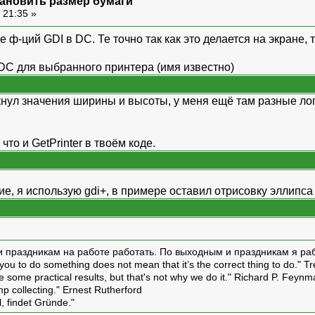
установить размер бумаги
 21:35 »
 ф-ций GDI в DC. Те точно так как это делается на экране,
DC для выбранного принтера (имя известно)
кнул значения ширины и высоты, у меня ещё там разные лог
 что и GetPrinter в твоём коде.
, я использую gdi+, в примере оставил отрисовку эллипса - 
и праздникам на работе работать. По выходным и праздникам я ра
ou to do something does not mean that it’s the correct thing to do." T
ive some practical results, but that's not why we do it." Richard P. Feyn
amp collecting." Ernest Rutherford
l, findet Gründe."