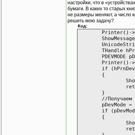
настройки, что в «устройства
бумаги. В каких то старых к
не размеры меняют, а число к
решить мою задачу?
Код:
Printer()->
ShowMessag
UnicodeStr
THandl
PDEVMOD
Printer()->
if (hPrnDev
{
Sho
ret
}
//Получаем 
pDevMode = 
if (pDevMod
{
Sho
ret
}