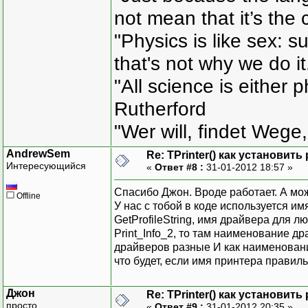
not mean that it’s the 
"Physics is like sex: s
that's not why we do i
"All science is either 
Rutherford
"Wer will, findet Wege,
AndrewSem
Re: TPrinter() как установит
Интересующийся
«
Ответ #8 :
31-01-2012 18:57 »
Спасибо Джон. Вроде работает. А мо
Offline
У нас с тобой в коде используется и
GetProfileString, имя драйвера для л
Print_Info_2, то там наименование 
драйверов разные И как наименован
что будет, если имя принтера правиль
Джон
Re: TPrinter() как установит
просто
«
Ответ #9 :
31-01-2012 20:35 »