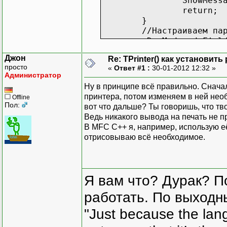
ShowMess
return;
}
//Настраиваем па
pDevMode->dmFiel
pDevMode->dmPape
Джон
Re: TPrinter() как установит
//Освобождаем ст
просто
«
Ответ #1 :
30-01-2012 12:32 »
GlobalUnlock((HA
Администратор
ShowMessage("Обл
Ну в принципе всё правильно. Снач
принтера, потом изменяем в ней необ
Offline
Пол:
вот что дальше? Ты говоришь, что тв
Ведь никакого вывода на печать не п
В MFC С++ я, например, использую е
отрисовываю всё необходимое.
Я вам что? Дурак? П
работать. По выходн
"Just because the lan