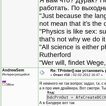
Я вам что? Дурак? П
работать. По выходн
"Just because the lan
not mean that it’s the 
"Physics is like sex: s
that's not why we do i
"All science is either 
Rutherford
"Wer will, findet Wege,
AndrewSem
Re: TPrinter() как установит
Интересующийся
«
Ответ #10 :
02-02-2012 16:47 »
Я немного не так вопрос задал, т.к. 
Offline
а я про имя драйвера. Вот смотри. Ты
Код:
hdcPrnOut = AfxCreateDC(
А в Билдере вот так