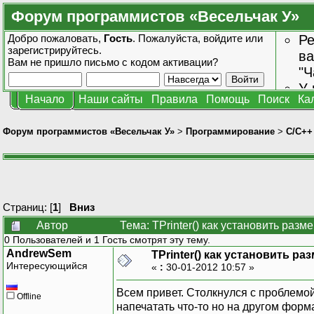
Форум программистов «Весельчак У»
Добро пожаловать,
Гость
. Пожалуйста,
войдите
или
Ре
зарегистрируйтесь
.
ва
Вам не пришло
письмо с кодом активации?
"Ч
У 
Начало
Наши сайты
Правила
Помощь
Поиск
Ка
от
зн
Форум программистов «Весельчак У»
>
Программирование
>
C/C++
Страниц: [
1
]
Вниз
Автор
Тема: TPrinter() как установить раз
0 Пользователей и 1 Гость смотрят эту тему.
AndrewSem
TPrinter() как установить ра
Интересующийся
«
:
30-01-2012 10:57 »
Всем привет. Столкнулся с проблемой
Offline
напечатать что-то но на другом фор