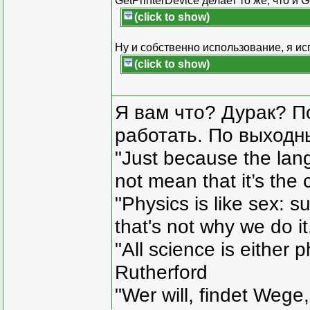
GetPrinterDevice делает то же, что и G
(click to show)
Ну и собственно использование, я исп
(click to show)
Я вам что? Дурак? П
работать. По выходн
"Just because the lan
not mean that it’s the 
"Physics is like sex: s
that's not why we do i
"All science is either 
Rutherford
"Wer will, findet Wege,