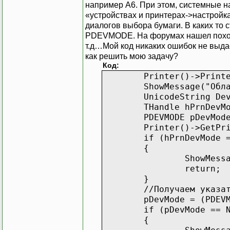
например А6. При этом, системные на
«устройствах и принтерах->настройка
диалогов выбора бумаги. В каких то 
PDEVMODE. На форумах нашел похожий
т.д…Мой код никаких ошибок не выдает
как решить мою задачу?
Код:
Printer()->Print
ShowMessage("Обл
UnicodeString De
THandle hP
PDEVMODE p
Printer()->GetPr
if (hPrnDevMode 
{
ShowMess
return;
}
//Получаем указа
pDevMode = (PDEV
if (pDevMode == 
{