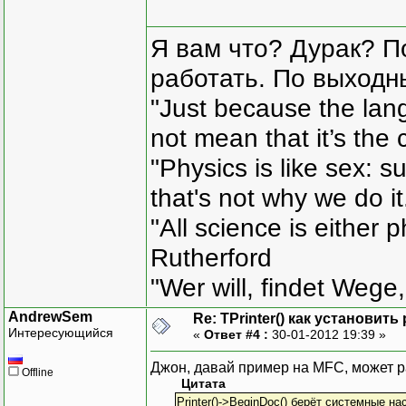
Я вам что? Дурак? П
работать. По выходн
"Just because the lan
not mean that it’s the 
"Physics is like sex: s
that's not why we do i
"All science is either 
Rutherford
"Wer will, findet Wege,
AndrewSem
Re: TPrinter() как установит
Интересующийся
«
Ответ #4 :
30-01-2012 19:39 »
Джон, давай пример на MFC, может р
Offline
Цитата
Printer()->BeginDoc() берёт системные на