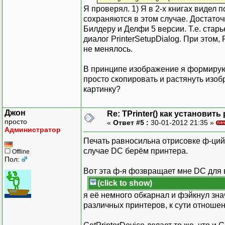
Я проверял. 1) Я в 2-х книгах видел 
сохраняются в этом случае. Достаточ
Билдеру и Делфи 5 версии. Т.е. стар
диалог PrinterSetupDialog. При этом,
не менялось.
В принципе изображение я формирую 
просто скопировать и растянуть изоб
картинку?
Джон
Re: TPrinter() как установит
просто
«
Ответ #5 :
30-01-2012 21:35 »
Администратор
Печать равносильна отрисовке ф-ций G
случае DC берём принтера.
Offline
Пол:
Вот эта ф-я фозвращает мне DC для 
(click to show)
я её немного обкарнал и фэйкнул зн
различных принтеров, к сути отноше