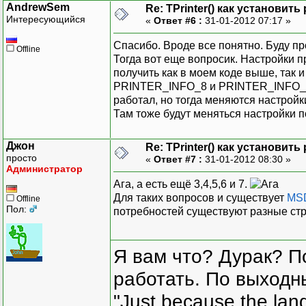
AndrewSem
Re: TPrinter() как установит
Интересующийся
«
Ответ #6 :
31-01-2012 07:17 »
Спасибо. Вроде все понятно. Буду пр
Offline
Тогда вот еще вопросик. Настройки 
получить как в моем коде выше, так 
PRINTER_INFO_8 и PRINTER_INFO_9 
работал, но тогда меняются настройк
Там тоже будут меняться настройки 
Джон
Re: TPrinter() как установит
просто
«
Ответ #7 :
31-01-2012 08:30 »
Администратор
Ага, а есть ещё 3,4,5,6 и 7.
Для таких вопросов и существует
MS
Offline
Пол:
потребностей существуют разные стр
Я вам что? Дурак? П
работать. По выходн
"Just because the lan