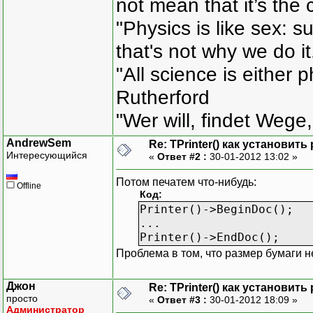
not mean that it’s the 
"Physics is like sex: s
that's not why we do i
"All science is either 
Rutherford
"Wer will, findet Wege,
AndrewSem
Re: TPrinter() как установит
Интересующийся
«
Ответ #2 :
30-01-2012 13:02 »
Потом печатем что-нибудь:
Offline
Код:
Printer()->BeginDoc();
...
Printer()->EndDoc();
Проблема в том, что размер бумаги не
Джон
Re: TPrinter() как установит
просто
«
Ответ #3 :
30-01-2012 18:09 »
Администратор