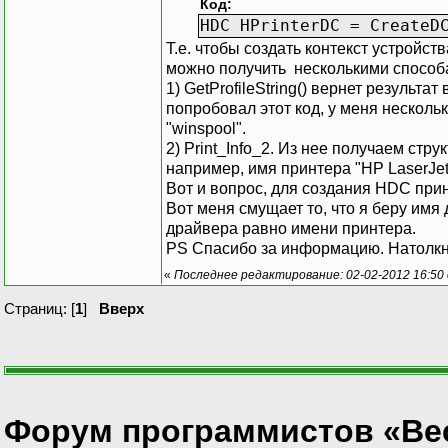
Код:
HDC HPrinterDC = CreateD
Т.е. чтобы создать контекст устройс
можно получить несколькими способ
1) GetProfileString() вернет результат
попробовал этот код, у меня несколь
"winspool".
2) Print_Info_2. Из нее получаем стр
например, имя принтера "HP LaserJet
Вот и вопрос, для создания HDC при
Вот меня смущает то, что я беру имя д
драйвера равно имени принтера.
PS Спасибо за информацию. Натолкн
«
Последнее редактирование: 02-02-2012 16:5
Страниц: [
1
]
Вверх
Форум программистов «Ве