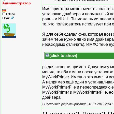
Администратор
Имя принтера может менять пользоват
установке драйвера и нормальный по
Offline
Пол:
равным NULL. Ты можешь установить 
то, что пользователь использует при
Я для себя сделал ф-ю, которая воз
зачем тебе нужно явно имя драйвера
необходимо отличать), ИМХО тебе нуж
(click to show)
ps для ясности пример. Допустим у ме
менял, то оба имени после установки
MyWorkPrinter. Именно это имя я и ис
А например ещё один я устанавлива
MyWorkPrinterFile и переопределяю е
MyWorkPrinter и MyWorkPrinterFile, н
драйвера.
«
Последнее редактирование: 31-01-2012 20:41