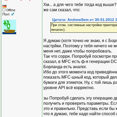
Хм... а для чего тебе тогда код выше
же сам сказал, что:
Offline
Пол:
Цитата: AndrewSem от 30-01-2012 1
При этом, системные настройки принтера 
печати») .
Я думаю (хотя точно не знаю, я с Бор
настрйки. Поэтому у тебя ничего не 
меня нет, даже чтобы попробовать.
Так что сорри. Попробуй посмотри п
сказал, в MFC есть ф-я генерации DC,
Борланда есть аналог.
Ибо до этого момента код приведённ
показать MFC-шный код, который дел
бумаги для этикеток. Ну, с той лишь 
уровне API всё корректно.
зы Попробуй сделать эту операцию дв
получить и проверить параметры. Ес
это и правильно. Представь если бы
что я думаю, тебе надо найти способ