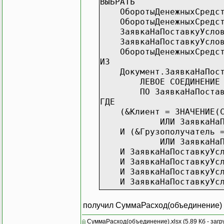
ВЫБРАТЬ
ОборотыДенежныхСредств
ОборотыДенежныхСредств
ЗаявкаНаПоставкуУсловие
ЗаявкаНаПоставкуУслови
ОборотыДенежныхСредств
ИЗ
Документ.ЗаявкаНаПостав
ЛЕВОЕ СОЕДИНЕНИЕ Регист
ПО ЗаявкаНаПоставкуУсл
ГДЕ
(&Клиент = ЗНАЧЕНИЕ(Спр
ИЛИ ЗаявкаНаПоставку
И (&Грузополучатель = З
ИЛИ ЗаявкаНаПоставкуУ
И ЗаявкаНаПоставкуУслов
И ЗаявкаНаПоставкуУслов
И ЗаявкаНаПоставкуУслов
И ЗаявкаНаПоставкуУслов
ОБЪЕДИНИТЬ ВСЕ
получил СуммаРасход(объединение)
ВЫБРАТЬ
СуммаРасход(объединение).xlsx
(5.89 Кб - заг