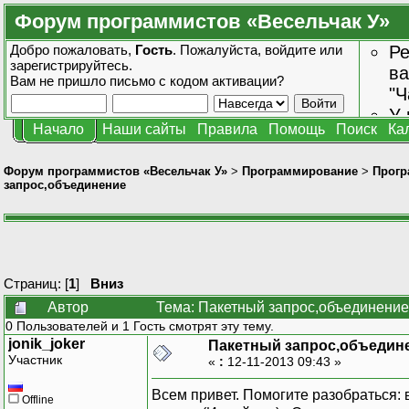
Форум программистов «Весельчак У»
Добро пожаловать,
Гость
. Пожалуйста,
войдите
или
Ре
зарегистрируйтесь
.
ва
Вам не пришло
письмо с кодом активации?
"Ч
У 
Начало
Наши сайты
Правила
Помощь
Поиск
Ка
от
зн
Форум программистов «Весельчак У»
>
Программирование
>
Прогр
запрос,объединение
Страниц: [
1
]
Вниз
Автор
Тема: Пакетный запрос,объединение
0 Пользователей и 1 Гость смотрят эту тему.
jonik_joker
Пакетный запрос,объедин
Участник
«
:
12-11-2013 09:43 »
Всем привет. Помогите разобраться:
Offline