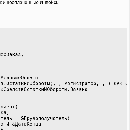
ак и неоплаченные Инвойсы.
ерЗаказ,
УсловиеОплаты
таткиИОбороты(, , Регистратор, , ) КАК Обо
редствОстаткиИОбороты.Заявка
лиент)
лка)
ь = &Грузополучатель)
а И &ДатаКонца
ЖЬ