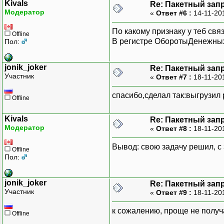
Kivals
Re: Пакетный зап
Модератор
«
Ответ #6 :
14-11-20
По какому признаку у теб свя
Offline
В регистре ОборотыДенежных
Пол:
jonik_joker
Re: Пакетный зап
Участник
«
Ответ #7 :
18-11-20
спасибо,сделал так:выгрузил 
Offline
Kivals
Re: Пакетный зап
Модератор
«
Ответ #8 :
18-11-20
Вывод: свою задачу решил, с 
Offline
Пол:
jonik_joker
Re: Пакетный зап
Участник
«
Ответ #9 :
18-11-20
к сожалению, проще не получ
Offline