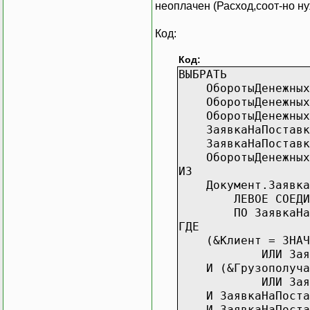
неоплачен (Расход,соот-но н
Код:
Код:
ВЫБРАТЬ
ОборотыДенежныхСр
ОборотыДенежныхСр
ОборотыДенежныхСр
ЗаявкаНаПоставкуУ
ЗаявкаНаПоставкуУ
ОборотыДенежныхСр
ИЗ
Документ.ЗаявкаНаП
ЛЕВОЕ СОЕДИНЕНИЕ 
ПО ЗаявкаНаПостав
ГДЕ
(&Клиент = ЗНАЧЕН
ИЛИ ЗаявкаНаПос
И (&Грузополучате
ИЛИ ЗаявкаНаПост
И ЗаявкаНаПоставку
И ЗаявкаНаПоставк