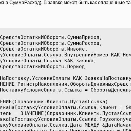
ужна СуммаРасход). В заявке может быть как оплаченные т
едствОстаткиИОбороты.СуммаПриход,
едствОстаткиИОбороты.СуммаРасход,
едствОстаткиИОбороты.Инвойс,
словиеОплаты.Ссылка.ВнутреннийНомер КАК Ном
словиеОплаты.Ссылка КАК Заявка,
едствОстаткиИОбороты.Период
оставку.УсловиеОплаты КАК ЗаявкаНаПоставку
РегистрНакопления.ОборотыДенежныхСредств.Ос
куУсловиеОплаты.Ссылка = ОборотыДенежныхС
ИЕ(Справочник.Клиенты.ПустаяСсылка)
тавкуУсловиеОплаты.Ссылка.Клиент = &К
ль = ЗНАЧЕНИЕ(Справочник.Клиенты.ПустаяСсы
авкуУсловиеОплаты.Ссылка.Грузополучател
УсловиеОплаты.Ссылка.Дата МЕЖДУ &ДатаНачал
уУсловиеОплаты.Ссылка.ПометкаУдаления = ЛО