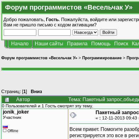
Форум программистов «Весельчак У»
Добро пожаловать,
Гость
. Пожалуйста,
войдите
или
зарегистр
Вам не пришло
письмо с кодом активации?
Начало
Наши сайты
Правила
Помощь
Поиск
Ка
Форум программистов «Весельчак У»
>
Программирование
>
Прогр
Страниц: [
1
]
Вниз
Автор
Тема: Пакетный запрос,объед
0 Пользователей и 1 Гость смотрят эту тему.
jonik_joker
Пакетный запро
Участник
«
:
12-11-2013 09:43
Всем привет. Помогите разоб
Offline
регистрируется это все в ре