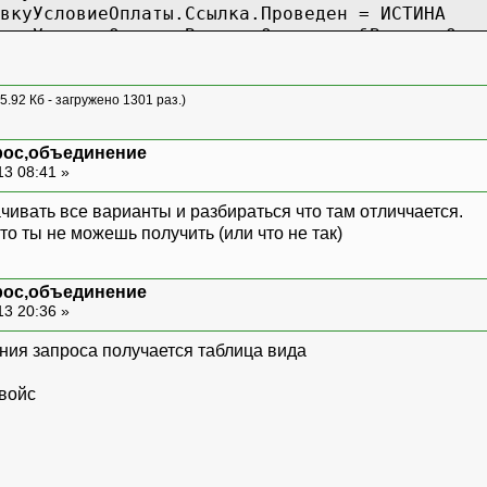
уУсловиеОплаты.Ссылка.Проведен = ИСТИНА
уУсловиеОплаты.ВариантОплаты = &ВариантОпл
////////////////////////////////////////////
5.92 Кб - загружено 1301 раз.)
рос,объединение
едствОстаткиИОбороты.СуммаРасход,
13 08:41 »
ход,
К Заявка,
ачивать все варианты и разбираться что там отличчается.
К Инвойс,
о ты не можешь получить (или что не так)
аз,
рос,объединение
13 20:36 »
ОборотыДенежныхСредств.ОстаткиИОбороты(, , 
ИНЕНИЕ Приход КАК Приход
ения запроса получается таблица вида
ыхСредствОстаткиИОбороты.Заявка = Приход
войс