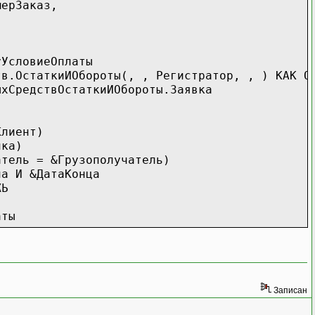
ерЗаказ,
УсловиеОплаты
таткиИОбороты(, , Регистратор, , ) КАК Обо
редствОстаткиИОбороты.Заявка
лиент)
лка)
ь = &Грузополучатель)
а И &ДатаКонца
ЖЬ
аты
Записан