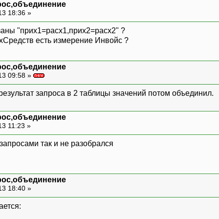
рос,объединение
13 18:36 »
заны "прих1=расх1,прих2=расх2" ?
Средств есть измерение Инвойс ?
рос,объединение
13 09:58 »
результат запроса в 2 таблицы значений потом объединил.
рос,объединение
13 11:23 »
запросами так и не разобрался
рос,объединение
13 18:40 »
ается: