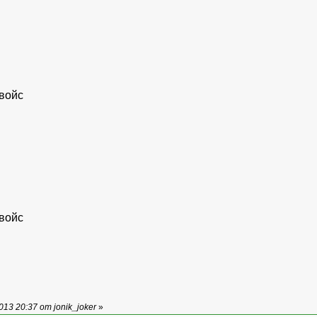
войс
войс
13 20:37 от jonik_joker
»