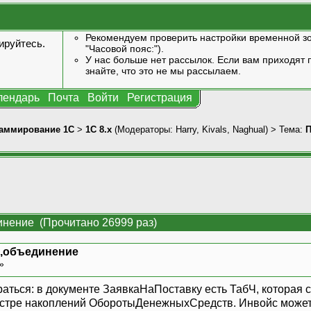
Рекомендуем проверить настройки временной зо
ируйтесь
.
"Часовой пояс:").
У нас больше нет рассылок. Если вам приходят п
знайте, что это не мы рассылаем.
лендарь
Почта
Войти
Регистрация
аммирование 1С
>
1С 8.x
(Модераторы:
Harry
,
Kivals
,
Naghual
) > Тема:
П
инение (Прочитано 26999 раз)
с,объединение
 »
раться: в документе ЗаявкаНаПоставку есть ТабЧ, которая
гистре накоплений ОборотыДенежныхСредств. Инвойс может