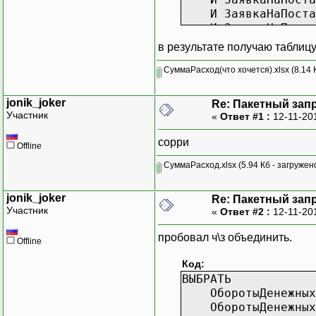
И ЗаявкаНаПоставк
И ЗаявкаНаПоставк
ИТОГИ ПО
в результате получаю таблиц
Заявка
СуммаРасход(что хочется).xlsx
(8.14 
jonik_joker
Re: Пакетный зап
Участник
«
Ответ #1 :
12-11-20
сорри
Offline
СуммаРасход.xlsx
(5.94 Кб - загружен
jonik_joker
Re: Пакетный зап
Участник
«
Ответ #2 :
12-11-20
пробовал ч\з объединить.
Offline
Код:
ВЫБРАТЬ
ОборотыДенежныхСр
ОборотыДенежныхСр