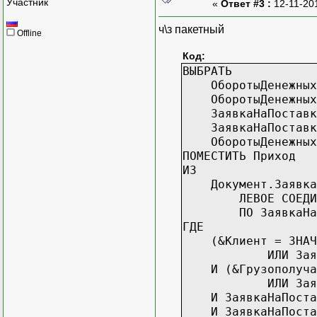
Участник
«
Ответ #3 :
12-11-20
ЗаявкаНаПоставкуУ
ОборотыДенежныхСр
ч\з пакетный
Offline
ИЗ
Документ.ЗаявкаНаП
Код:
ЛЕВОЕ СОЕДИНЕНИЕ 
ВЫБРАТЬ
ПО ЗаявкаНаПостав
ОборотыДенежныхСр
ГДЕ
ОборотыДенежныхСр
(&Клиент = ЗНАЧЕН
ЗаявкаНаПоставкуУ
ИЛИ ЗаявкаНаПос
ЗаявкаНаПоставкуУ
И (&Грузополучате
ОборотыДенежныхСр
ИЛИ ЗаявкаНаПост
ПОМЕСТИТЬ Приход
И ЗаявкаНаПоставку
ИЗ
И ЗаявкаНаПоставк
Документ.ЗаявкаНаП
И ЗаявкаНаПоставк
ЛЕВОЕ СОЕДИНЕНИЕ 
И ЗаявкаНаПоставк
ПО ЗаявкаНаПостав
ИТОГИ ПО
ГДЕ
Заявка
(&Клиент = ЗНАЧЕН
ИЛИ ЗаявкаНаПос
И (&Грузополучате
ИЛИ ЗаявкаНаПост
И ЗаявкаНаПоставку
И ЗаявкаНаПоставк