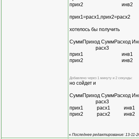
прих2 инв2
прих1=расх1,прих2=расх2
хотелось бы получить
СуммПриход СуммРасход Ин
расх3
прих1 инв1
прих2 инв2
Добавлено через 1 минуту и 2 секунды:
но сойдет и
СуммПриход СуммРасход Ин
расх3
прих1 расх1 инв1
прих2 расх2 инв2
«
Последнее редактирование: 13-11-20