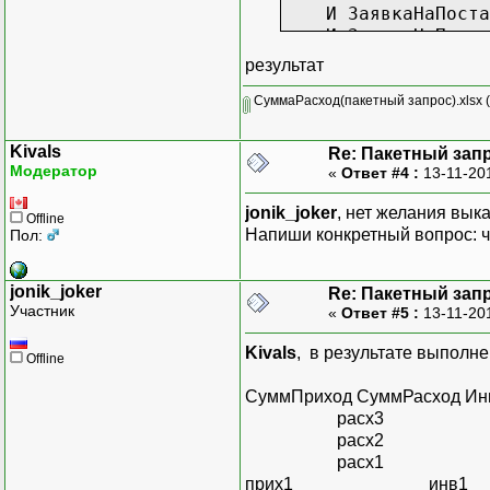
И ЗаявкаНаПоставк
И ЗаявкаНаПоставк
;
результат
///////////////////
СуммаРасход(пакетный запрос).xlsx
(
ВЫБРАТЬ
Kivals
Re: Пакетный зап
ОборотыДенежныхСр
Модератор
«
Ответ #4 :
13-11-20
Приход.СуммаПри
Приход.Заявка КА
jonik_joker
, нет желания вык
Offline
Приход.Инвойс КА
Напиши конкретный вопрос: чт
Пол:
Приход.НомерЗак
Приход.Период
jonik_joker
Re: Пакетный зап
ИЗ
Участник
«
Ответ #5 :
13-11-20
РегистрНакопления.
ВНУТРЕННЕЕ СОЕД
Kivals
, в результате выполн
Offline
ПО ОборотыДенежн
ИТОГИ ПО
СуммПриход СуммРасход Ин
Заявка
расх3
расх2
расх1
прих1 инв1