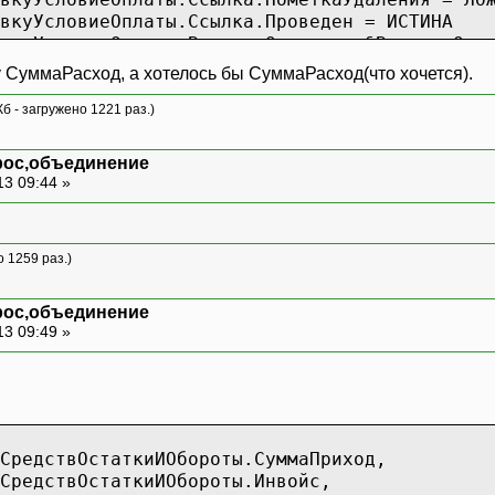
уУсловиеОплаты.Ссылка.Проведен = ИСТИНА
уУсловиеОплаты.ВариантОплаты = &ВариантОпл
у СуммаРасход, а хотелось бы СуммаРасход(что хочется).
Кб - загружено 1221 раз.)
рос,объединение
13 09:44 »
о 1259 раз.)
рос,объединение
13 09:49 »
едствОстаткиИОбороты.СуммаПриход,
едствОстаткиИОбороты.Инвойс,