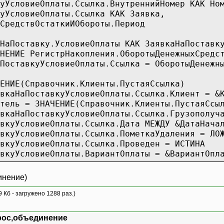
словиеОплаты.Ссылка.ВнутреннийНомер КАК Ном
словиеОплаты.Ссылка КАК Заявка,
едствОстаткиИОбороты.Период
оставку.УсловиеОплаты КАК ЗаявкаНаПоставку
РегистрНакопления.ОборотыДенежныхСредств.Ос
куУсловиеОплаты.Ссылка = ОборотыДенежныхС
ИЕ(Справочник.Клиенты.ПустаяСсылка)
тавкуУсловиеОплаты.Ссылка.Клиент = &К
ль = ЗНАЧЕНИЕ(Справочник.Клиенты.ПустаяСсы
авкуУсловиеОплаты.Ссылка.Грузополучател
УсловиеОплаты.Ссылка.Дата МЕЖДУ &ДатаНачал
уУсловиеОплаты.Ссылка.ПометкаУдаления = ЛО
уУсловиеОплаты.Ссылка.Проведен = ИСТИНА
уУсловиеОплаты.ВариантОплаты = &ВариантОпл
инение)
9 Кб - загружено 1288 раз.)
едствОстаткиИОбороты.СуммаРасход,
едствОстаткиИОбороты.Инвойс,
рос,объединение
словиеОплаты.Ссылка.ВнутреннийНомер,