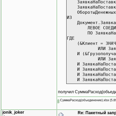
ЗаявкаНаПоставкуУ
ЗаявкаНаПоставкуУ
ОборотыДенежныхСр
ИЗ
Документ.ЗаявкаНаП
ЛЕВОЕ СОЕДИНЕНИЕ 
ПО ЗаявкаНаПостав
ГДЕ
(&Клиент = ЗНАЧЕН
ИЛИ ЗаявкаНаПос
И (&Грузополучате
ИЛИ ЗаявкаНаПост
И ЗаявкаНаПоставку
И ЗаявкаНаПоставк
И ЗаявкаНаПоставк
И ЗаявкаНаПоставк
ОБЪЕДИНИТЬ ВСЕ
получил СуммаРасход(объед
ВЫБРАТЬ
СуммаРасход(объединение).xlsx
(5.8
ОборотыДенежныхСр
ОборотыДенежныхСр
jonik_joker
Re: Пакетный зап
ЗаявкаНаПоставкуУ