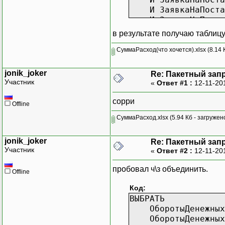
И ЗаявкаНаПоставк
И ЗаявкаНаПоставк
ИТОГИ ПО
в результате получаю таблиц
Заявка
СуммаРасход(что хочется).xlsx
(8.14 
jonik_joker
Re: Пакетный зап
Участник
«
Ответ #1 :
12-11-20
сорри
Offline
СуммаРасход.xlsx
(5.94 Кб - загружен
jonik_joker
Re: Пакетный зап
Участник
«
Ответ #2 :
12-11-20
пробовал ч\з объединить.
Offline
Код:
ВЫБРАТЬ
ОборотыДенежныхСр
ОборотыДенежныхСр