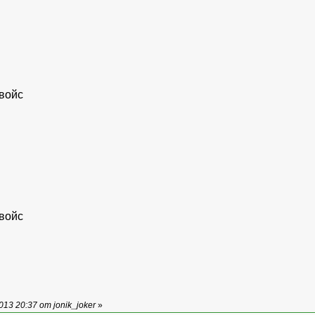
войс
войс
13 20:37 от jonik_joker
»