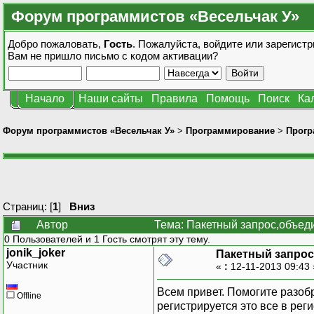
Форум программистов «Весельчак У»
Добро пожаловать,
Гость
. Пожалуйста,
войдите
или
зарегистр
Вам не пришло
письмо с кодом активации?
Начало
Наши сайты
Правила
Помощь
Поиск
Ка
Форум программистов «Весельчак У»
>
Программирование
>
Прогр
Страниц: [
1
]
Вниз
Автор
Тема: Пакетный запрос,объед
0 Пользователей и 1 Гость смотрят эту тему.
jonik_joker
Пакетный запро
Участник
«
:
12-11-2013 09:43
Всем привет. Помогите разоб
Offline
регистрируется это все в ре