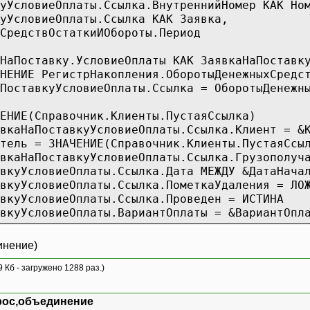
словиеОплаты.Ссылка.ВнутреннийНомер КАК Ном
словиеОплаты.Ссылка КАК Заявка,
едствОстаткиИОбороты.Период
оставку.УсловиеОплаты КАК ЗаявкаНаПоставку
РегистрНакопления.ОборотыДенежныхСредств.Ос
куУсловиеОплаты.Ссылка = ОборотыДенежныхС
ИЕ(Справочник.Клиенты.ПустаяСсылка)
тавкуУсловиеОплаты.Ссылка.Клиент = &К
ль = ЗНАЧЕНИЕ(Справочник.Клиенты.ПустаяСсы
авкуУсловиеОплаты.Ссылка.Грузополучател
УсловиеОплаты.Ссылка.Дата МЕЖДУ &ДатаНачал
уУсловиеОплаты.Ссылка.ПометкаУдаления = ЛО
уУсловиеОплаты.Ссылка.Проведен = ИСТИНА
уУсловиеОплаты.ВариантОплаты = &ВариантОпл
инение)
9 Кб - загружено 1288 раз.)
едствОстаткиИОбороты.СуммаРасход,
едствОстаткиИОбороты.Инвойс,
рос,объединение
словиеОплаты.Ссылка.ВнутреннийНомер,