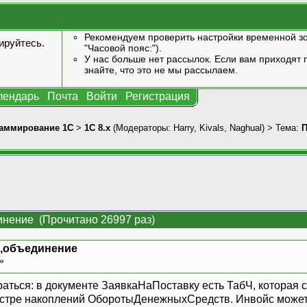
Рекомендуем проверить настройки временной зо
ируйтесь
.
"Часовой пояс:").
У нас больше нет рассылок. Если вам приходят п
знайте, что это не мы рассылаем.
лендарь
Почта
Войти
Регистрация
аммирование 1С
>
1С 8.x
(Модераторы:
Harry
,
Kivals
,
Naghual
) > Тема:
П
инение (Прочитано 26997 раз)
с,объединение
 »
раться: в документе ЗаявкаНаПоставку есть ТабЧ, которая
гистре накоплений ОборотыДенежныхСредств. Инвойс может