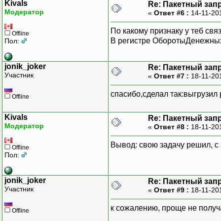
Kivals
Re: Пакетный зап
Модератор
«
Ответ #6 :
14-11-20
По какому признаку у теб свя
Offline
В регистре ОборотыДенежных
Пол:
jonik_joker
Re: Пакетный зап
Участник
«
Ответ #7 :
18-11-20
спасибо,сделал так:выгрузил 
Offline
Kivals
Re: Пакетный зап
Модератор
«
Ответ #8 :
18-11-20
Вывод: свою задачу решил, с 
Offline
Пол:
jonik_joker
Re: Пакетный зап
Участник
«
Ответ #9 :
18-11-20
к сожалению, проще не получ
Offline