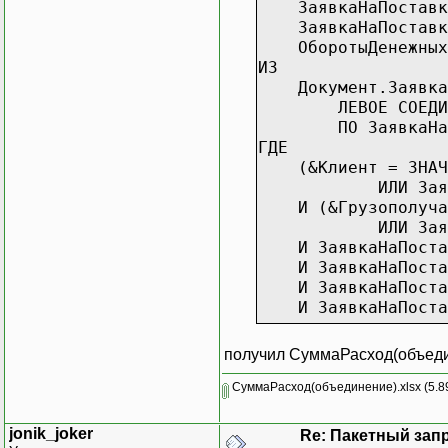
ЗаявкаНаПоставкуУ
ЗаявкаНаПоставкуУ
ОборотыДенежныхСр
ИЗ
Документ.ЗаявкаНаП
ЛЕВОЕ СОЕДИНЕНИЕ 
ПО ЗаявкаНаПостав
ГДЕ
(&Клиент = ЗНАЧЕН
ИЛИ ЗаявкаНаПос
И (&Грузополучате
ИЛИ ЗаявкаНаПост
И ЗаявкаНаПоставку
И ЗаявкаНаПоставк
И ЗаявкаНаПоставк
И ЗаявкаНаПоставк
ОБЪЕДИНИТЬ ВСЕ
получил СуммаРасход(объед
ВЫБРАТЬ
СуммаРасход(объединение).xlsx
(5.8
ОборотыДенежныхСр
ОборотыДенежныхСр
jonik_joker
Re: Пакетный зап
ЗаявкаНаПоставкуУ