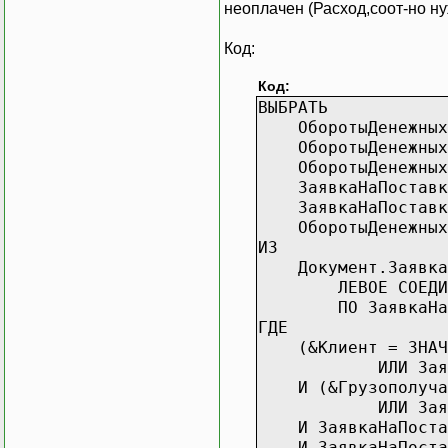
неоплачен (Расход,соот-но н
Код:
Код:
ВЫБРАТЬ
ОборотыДенежныхСр
ОборотыДенежныхСр
ОборотыДенежныхСр
ЗаявкаНаПоставкуУ
ЗаявкаНаПоставкуУ
ОборотыДенежныхСр
ИЗ
Документ.ЗаявкаНаП
ЛЕВОЕ СОЕДИНЕНИЕ 
ПО ЗаявкаНаПостав
ГДЕ
(&Клиент = ЗНАЧЕН
ИЛИ ЗаявкаНаПос
И (&Грузополучате
ИЛИ ЗаявкаНаПост
И ЗаявкаНаПоставку
И ЗаявкаНаПоставк