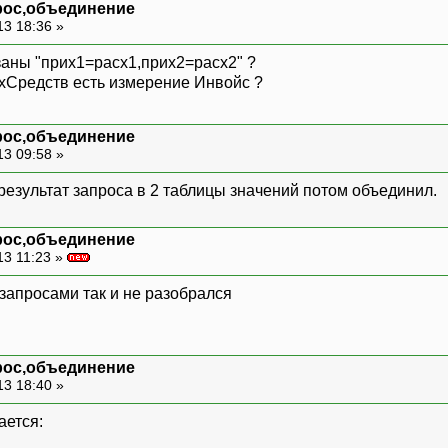
рос,объединение
13 18:36 »
заны "прих1=расх1,прих2=расх2" ?
Средств есть измерение Инвойс ?
рос,объединение
13 09:58 »
результат запроса в 2 таблицы значений потом объединил.
рос,объединение
13 11:23 »
запросами так и не разобрался
рос,объединение
13 18:40 »
ается: