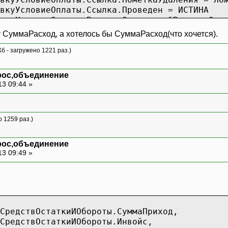
уУсловиеОплаты.Ссылка.Проведен = ИСТИНА
уУсловиеОплаты.ВариантОплаты = &ВариантОпл
у СуммаРасход, а хотелось бы СуммаРасход(что хочется).
Кб - загружено 1221 раз.)
рос,объединение
13 09:44 »
о 1259 раз.)
рос,объединение
13 09:49 »
едствОстаткиИОбороты.СуммаПриход,
едствОстаткиИОбороты.Инвойс,