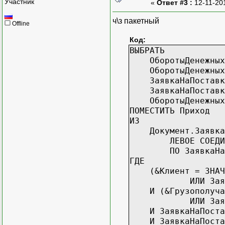
Участник
«
Ответ #3 :
12-11-20
ЗаявкаНаПоставкуУ
ОборотыДенежныхСр
ч\з пакетный
Offline
ИЗ
Документ.ЗаявкаНаП
Код:
ЛЕВОЕ СОЕДИНЕНИЕ 
ВЫБРАТЬ
ПО ЗаявкаНаПостав
ОборотыДенежныхСр
ГДЕ
ОборотыДенежныхСр
(&Клиент = ЗНАЧЕН
ЗаявкаНаПоставкуУ
ИЛИ ЗаявкаНаПос
ЗаявкаНаПоставкуУ
И (&Грузополучате
ОборотыДенежныхСр
ИЛИ ЗаявкаНаПост
ПОМЕСТИТЬ Приход
И ЗаявкаНаПоставку
ИЗ
И ЗаявкаНаПоставк
Документ.ЗаявкаНаП
И ЗаявкаНаПоставк
ЛЕВОЕ СОЕДИНЕНИЕ 
И ЗаявкаНаПоставк
ПО ЗаявкаНаПостав
ИТОГИ ПО
ГДЕ
Заявка
(&Клиент = ЗНАЧЕН
ИЛИ ЗаявкаНаПос
И (&Грузополучате
ИЛИ ЗаявкаНаПост
И ЗаявкаНаПоставку
И ЗаявкаНаПоставк