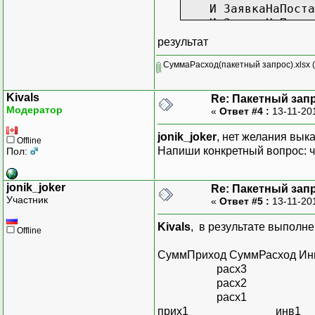
И ЗаявкаНаПоставк
И ЗаявкаНаПоставк
;
результат
///////////////////
СуммаРасход(пакетный запрос).xlsx
(
ВЫБРАТЬ
Kivals
Re: Пакетный зап
ОборотыДенежныхСр
Модератор
«
Ответ #4 :
13-11-20
Приход.СуммаПри
Приход.Заявка КА
jonik_joker
, нет желания вык
Offline
Приход.Инвойс КА
Напиши конкретный вопрос: чт
Пол:
Приход.НомерЗак
Приход.Период
jonik_joker
Re: Пакетный зап
ИЗ
Участник
«
Ответ #5 :
13-11-20
РегистрНакопления.
ВНУТРЕННЕЕ СОЕД
Kivals
, в результате выполн
Offline
ПО ОборотыДенежн
ИТОГИ ПО
СуммПриход СуммРасход Ин
Заявка
расх3
расх2
расх1
прих1 инв1