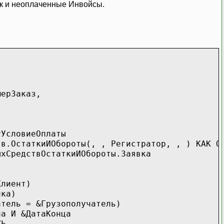
ак и неоплаченные Инвойсы.
ерЗаказ,
УсловиеОплаты
таткиИОбороты(, , Регистратор, , ) КАК Обо
редствОстаткиИОбороты.Заявка
лиент)
лка)
ь = &Грузополучатель)
а И &ДатаКонца
ЖЬ