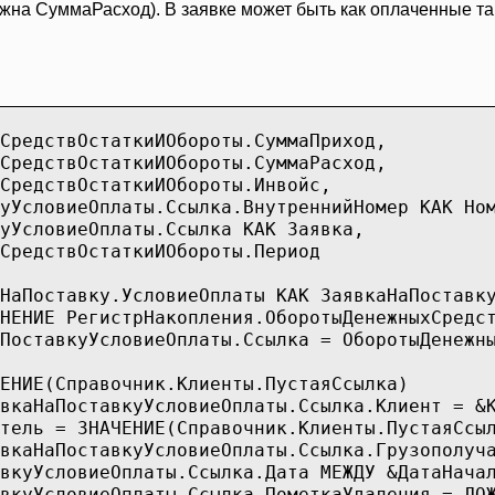
ужна СуммаРасход). В заявке может быть как оплаченные т
едствОстаткиИОбороты.СуммаПриход,
едствОстаткиИОбороты.СуммаРасход,
едствОстаткиИОбороты.Инвойс,
словиеОплаты.Ссылка.ВнутреннийНомер КАК Ном
словиеОплаты.Ссылка КАК Заявка,
едствОстаткиИОбороты.Период
оставку.УсловиеОплаты КАК ЗаявкаНаПоставку
РегистрНакопления.ОборотыДенежныхСредств.Ос
куУсловиеОплаты.Ссылка = ОборотыДенежныхС
ИЕ(Справочник.Клиенты.ПустаяСсылка)
тавкуУсловиеОплаты.Ссылка.Клиент = &К
ль = ЗНАЧЕНИЕ(Справочник.Клиенты.ПустаяСсы
авкуУсловиеОплаты.Ссылка.Грузополучател
УсловиеОплаты.Ссылка.Дата МЕЖДУ &ДатаНачал
уУсловиеОплаты.Ссылка.ПометкаУдаления = ЛО