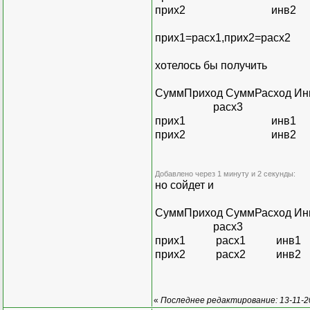
прих2 инв2
прих1=расх1,прих2=расх2
хотелось бы получить
СуммПриход СуммРасход Ин
расх3
прих1 инв1
прих2 инв2
Добавлено через 1 минуту и 2 секунды:
но сойдет и
СуммПриход СуммРасход Ин
расх3
прих1 расх1 инв1
прих2 расх2 инв2
«
Последнее редактирование: 13-11-20