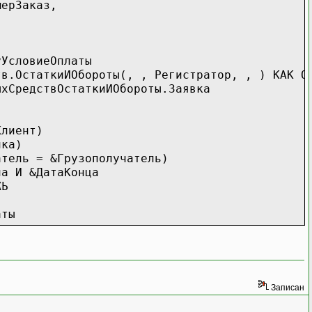
ерЗаказ,
УсловиеОплаты
таткиИОбороты(, , Регистратор, , ) КАК Обо
редствОстаткиИОбороты.Заявка
лиент)
лка)
ь = &Грузополучатель)
а И &ДатаКонца
ЖЬ
аты
Записан