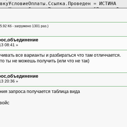
уУсловиеОплаты.Ссылка.Проведен = ИСТИНА
уУсловиеОплаты.ВариантОплаты = &ВариантОпл
////////////////////////////////////////////
5.92 Кб - загружено 1301 раз.)
рос,объединение
едствОстаткиИОбороты.СуммаРасход,
13 08:41 »
ход,
К Заявка,
ачивать все варианты и разбираться что там отличчается.
К Инвойс,
о ты не можешь получить (или что не так)
аз,
рос,объединение
13 20:36 »
ОборотыДенежныхСредств.ОстаткиИОбороты(, , 
ИНЕНИЕ Приход КАК Приход
ения запроса получается таблица вида
ыхСредствОстаткиИОбороты.Заявка = Приход
войс