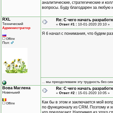
аналитические, стратегические и колл
вопросы. Буду благодарен за любую
RXL
Re: С чего начать разработ
Технический
«
Ответ #1 :
10-01-2020 20:10 »
Администратор
Я б начал с понимания, что будем ра
Offline
Пол:
... мы преодолеваем эту трудность без си
Вова Маглена
Re: С чего начать разработ
Новенький
«
Ответ #2 :
15-01-2020 10:05 »
Как бы в этом и заключается мой воп
Offline
по функционалу из CRM. Поэтому и хоч
что предлагают. Например из этого сп