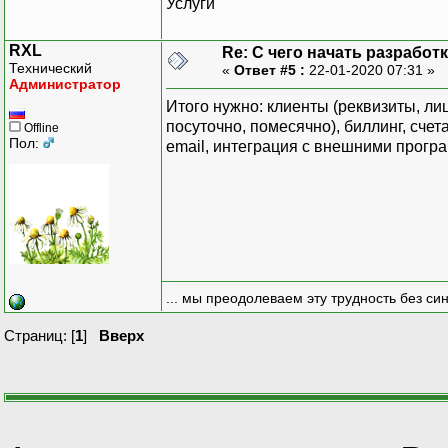
Услуги
RXL
Re: С чего начать разработ
Технический
«
Ответ #5 :
22-01-2020 07:31 »
Администратор
Итого нужно: клиенты (реквизиты, ли
посуточно, помесячно), биллинг, счет
Offline
Пол:
email, интеграция с внешними програ
... мы преодолеваем эту трудность без си
Страниц: [
1
]
Вверх