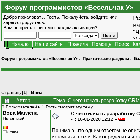
Форум программистов «Весельчак У»
Добро пожаловать,
Гость
. Пожалуйста,
войдите
или
Ре
зарегистрируйтесь
.
ва
Вам не пришло
письмо с кодом активации?
"Ч
У 
Начало
Наши сайты
Правила
Помощь
Поиск
Ка
от
зн
Форум программистов «Весельчак У»
>
Практические разделы
>
Ба
Страниц: [
1
]
Вниз
Автор
Тема: С чего начать разработку CRM
0 Пользователей и 1 Гость смотрят эту тему.
Вова Маглена
С чего начать разработку 
Новенький
«
:
10-01-2020 12:12 »
Понимаю, что одним ответом не описа
Offline
источники в сети. Как определиться