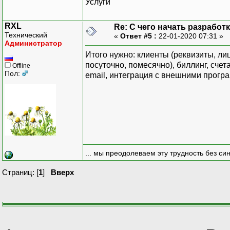
Услуги
RXL
Re: С чего начать разработ
Технический
«
Ответ #5 :
22-01-2020 07:31 »
Администратор
Итого нужно: клиенты (реквизиты, ли
посуточно, помесячно), биллинг, счет
Offline
Пол:
email, интеграция с внешними програ
... мы преодолеваем эту трудность без си
Страниц: [
1
]
Вверх