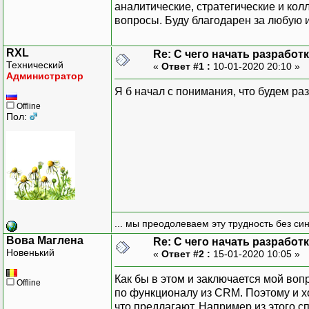
аналитические, стратегические и колл
вопросы. Буду благодарен за любую
RXL
Re: С чего начать разработ
Технический
«
Ответ #1 :
10-01-2020 20:10 »
Администратор
Я б начал с понимания, что будем ра
Offline
Пол:
... мы преодолеваем эту трудность без си
Вова Маглена
Re: С чего начать разработ
Новенький
«
Ответ #2 :
15-01-2020 10:05 »
Как бы в этом и заключается мой воп
Offline
по функционалу из CRM. Поэтому и хоч
что предлагают. Например из этого сп