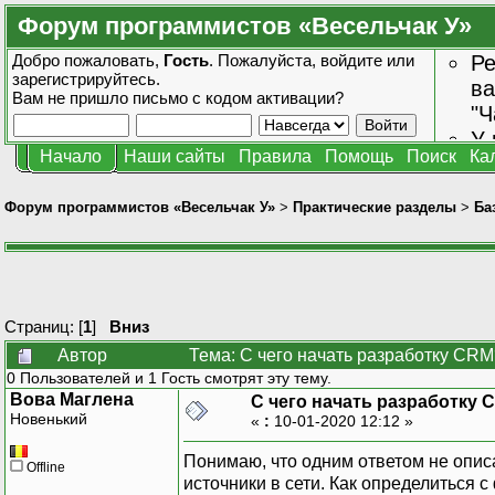
Форум программистов «Весельчак У»
Добро пожаловать,
Гость
. Пожалуйста,
войдите
или
Ре
зарегистрируйтесь
.
ва
Вам не пришло
письмо с кодом активации?
"Ч
У 
Начало
Наши сайты
Правила
Помощь
Поиск
Ка
от
зн
Форум программистов «Весельчак У»
>
Практические разделы
>
Ба
Страниц: [
1
]
Вниз
Автор
Тема: С чего начать разработку CRM
0 Пользователей и 1 Гость смотрят эту тему.
Вова Маглена
С чего начать разработку 
Новенький
«
:
10-01-2020 12:12 »
Понимаю, что одним ответом не описа
Offline
источники в сети. Как определиться