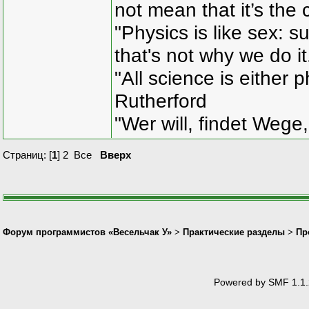
not mean that it’s the 
"Physics is like sex: s
that's not why we do i
"All science is either 
Rutherford
"Wer will, findet Wege,
Страниц: [
1
]
2
Все
Вверх
Форум программистов «Весельчак У»
>
Практические разделы
>
Пр
Powered by SMF 1.1.