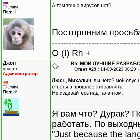
А там точно вирусов нет?
Offline
Пол:
Посторонним просьба
-------------------------------
O (I) Rh +
Джон
Re: МОИ ЛУЧШИЕ РАЗРАБО
просто
«
Ответ #29 :
14-09-2023 00:29 
Администратор
Люсь
,
Михалыч
, вы чего? мой опус
ответы в прошлое отправлять.
Offline
Пол:
Не издевайтесь над талантом.
Я вам что? Дурак? П
работать. По выходн
"Just because the lan