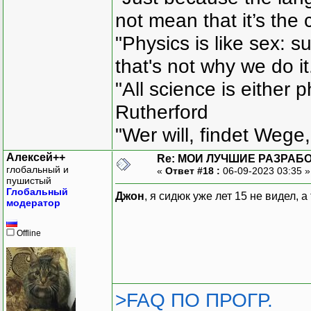
not mean that it’s the 
"Physics is like sex: s
that's not why we do i
"All science is either 
Rutherford
"Wer will, findet Wege,
Алексей++
Re: МОИ ЛУЧШИЕ РАЗРАБО
глобальный и
«
Ответ #18 :
06-09-2023 03:35 
пушистый
Глобальный
Джон
, я сидюк уже лет 15 не видел, 
модератор
Offline
>FAQ ПО ПРОГР.