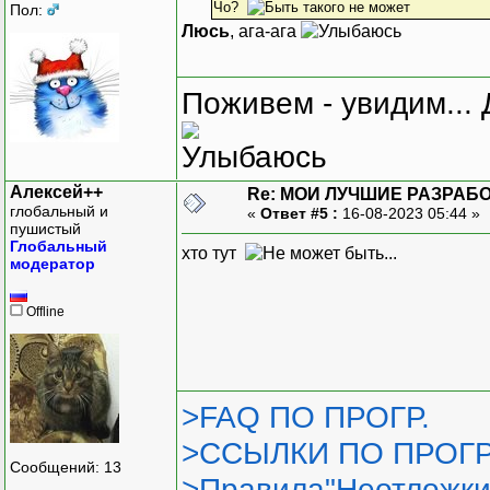
Чо?
Пол:
Люсь
, ага-ага
Поживем - увидим... 
Алексей++
Re: МОИ ЛУЧШИЕ РАЗРАБО
глобальный и
«
Ответ #5 :
16-08-2023 05:44 »
пушистый
Глобальный
хто тут
модератор
Offline
>FAQ ПО ПРОГР.
>ССЫЛКИ ПО ПРОГР
Сообщений: 13
>Правила"Неотложки