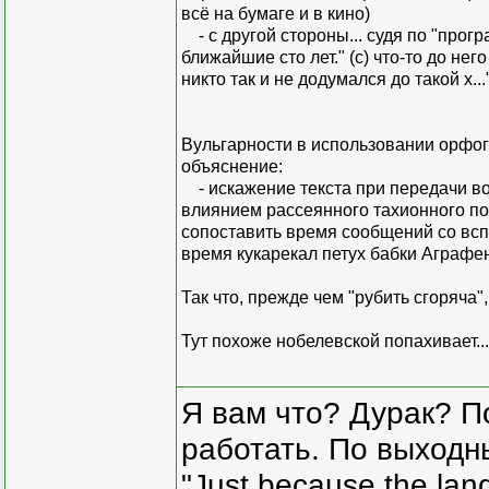
всё на бумаге и в кино)
- с другой стороны... судя по "прог
ближайшие сто лет." (с) что-то до него
никто так и не додумался до такой х.
Вульгарности в использовании орфог
объяснение:
- искажение текста при передачи в
влиянием рассеянного тахионного по
сопоставить время сообщений со вспы
время кукарекал петух бабки Аграфе
Так что, прежде чем "рубить сгоряча"
Тут похоже нобелевской попахивает...
Я вам что? Дурак? П
работать. По выходн
"Just because the lan