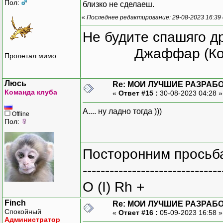
Пол:
близко не сделаеш.
«
Последнее редактирование: 29-08-2023 16:39 
Не будите спашяго д
Джаффар (Ко
Пролетал мимо
Люсь
Re: МОИ ЛУЧШИЕ РАЗРАБО
Команда клуба
«
Ответ #15 :
30-08-2023 04:28 
А.... ну ладно тогда )))
Offline
Пол:
Посторонним просьба
-------------------------------
O (I) Rh +
Finch
Re: МОИ ЛУЧШИЕ РАЗРАБО
Спокойный
«
Ответ #16 :
05-09-2023 16:58 
Администратор