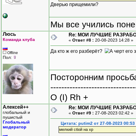
Дверью прищемили?
Мы все учились понем
Люсь
Re: МОИ ЛУЧШИЕ РАЗРАБО
Команда клуба
«
Ответ #8 :
20-08-2023 14:28 »
Да кто ж его разберёт?
Offline
Пол:
Посторонним просьба
-------------------------------
O (I) Rh +
Алексей++
Re: МОИ ЛУЧШИЕ РАЗРАБО
глобальный и
«
Ответ #9 :
27-08-2023 02:42 »
пушистый
Глобальный
Цитата: putim2 от 27-08-2023 00:53
модератор
мелкий сбой на xp