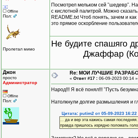
Посмотрел мельком сей "шедевр". Нар
с кислотной палитрой. Можно сказать
Offline
Пол:
README.txt Чтоб понять, зачем и как
это прямое оскорбление пользователе
Не будите спашяго д
Пролетал мимо
Джаффар (Ко
Джон
Re: МОИ ЛУЧШИЕ РАЗРАБО
просто
«
Ответ #17 :
06-09-2023 00:14 
Администратор
Народ!!! Я всё понял!!! "Пусть безумн
Offline
Пол:
Натолкнули долгие размышления и гл
Цитата: putim2 от 05-09-2023 16:22
... да и вер эта кажись самая последняя.
правда пришлось изрядно поломать голов