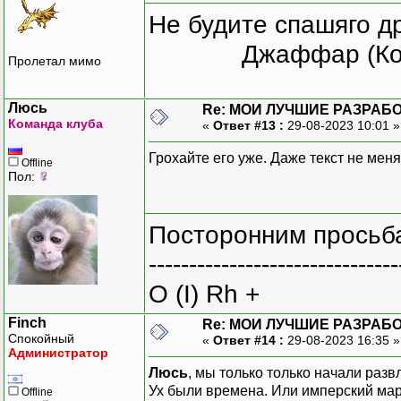
Не будите спашяго д
Джаффар (Ко
Пролетал мимо
Люсь
Re: МОИ ЛУЧШИЕ РАЗРАБО
Команда клуба
«
Ответ #13 :
29-08-2023 10:01 
Грохайте его уже. Даже текст не меня
Offline
Пол:
Посторонним просьба
-------------------------------
O (I) Rh +
Finch
Re: МОИ ЛУЧШИЕ РАЗРАБО
Спокойный
«
Ответ #14 :
29-08-2023 16:35 
Администратор
Люсь
, мы только только начали раз
Ух были времена. Или имперский мар
Offline