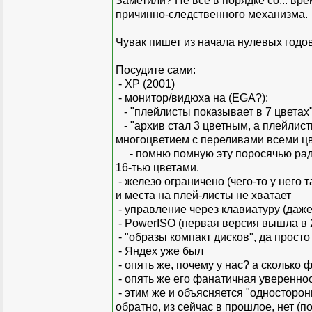
Заметили? Не всё в порядке со... в
причинно-следственного механизма.
Чувак пишет из начала нулевых годов!
Посудите сами:
- ХР (2001)
- монитор/видюха на (EGA?):
- "плейлисты показывает в 7 цветах"
- "архив стал 3 цветным, а плейлист
многоцветием с переливами всеми цве
- помню помную эту поросячью радос
16-тью цветами.
- железо ограничено (чего-то у него 
и места на плей-листы не хватает
- управление через клавиатуру (даж
- PowerISO (первая версия вышла в 
- "образы компакт дисков", да просто
- Яндех уже был
- опять же, почему у нас? а сколько 
- опять же его фанатичная уверенно
- этим же и объясняется "односторон
обратно, из сейчас в прошлое, нет (по