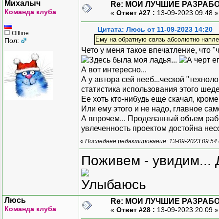
Михалыч
Re: МОИ ЛУЧШИЕ РАЗРАБО
Команда клуба
«
Ответ #27 :
13-09-2023 09:48 
Цитата: Люсь от 11-09-2023 14:20
Offline
Ему на обратную связь абсолютно напл
Пол:
Чето у меня такое впечатление, что "
А вот интересно...
А у автора сей нееб...ческой "техноло
статистика использования этого ше
Ее хоть кто-нибудь еще скачал, кром
Или ему этого и не надо, главное сам
А впрочем... Проделанный объем раб
увлеченность проектом достойна не
«
Последнее редактирование: 13-09-2023 09:54
Поживем - увидим... 
Люсь
Re: МОИ ЛУЧШИЕ РАЗРАБО
Команда клуба
«
Ответ #28 :
13-09-2023 20:09 