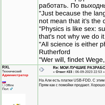
работать. По выходн
"Just because the lan
not mean that it’s the 
"Physics is like sex: s
that's not why we do i
"All science is either 
Rutherford
"Wer will, findet Wege,
RXL
Re: МОИ ЛУЧШИЕ РАЗРАБО
Технический
«
Ответ #23 :
06-09-2023 22:53 
Администратор
На Али есть платки USB-FDD. С этим
Прям как с помойки продают. Хорошо,
Offline
Пол: