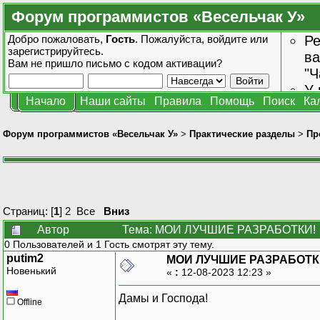
Форум программистов «Весельчак У»
Добро пожаловать,
Гость
. Пожалуйста,
войдите
или
Ре
зарегистрируйтесь
.
ва
Вам не пришло
письмо с кодом активации?
"Ч
У 
Начало
Наши сайты
Правила
Помощь
Поиск
Ка
от
зн
Форум программистов «Весельчак У»
>
Практические разделы
>
Пр
Страниц: [
1
]
2
Все
Вниз
Автор
Тема: МОИ ЛУЧШИЕ РАЗРАБОТКИ! (
0 Пользователей и 1 Гость смотрят эту тему.
putim2
МОИ ЛУЧШИЕ РАЗРАБОТК
Новенький
«
:
12-08-2023 12:23 »
Дамы и Господа!
Offline