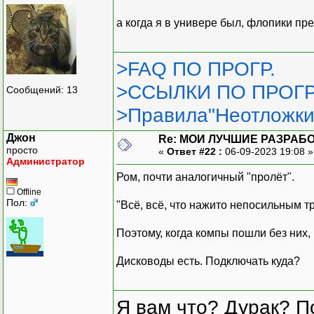
а когда я в универе был, флопики пр
>FAQ ПО ПРОГР.
>ССЫЛКИ ПО ПРОГР
Сообщений: 13
>Правила"Неотложки
Джон
Re: МОИ ЛУЧШИЕ РАЗРАБО
просто
«
Ответ #22 :
06-09-2023 19:08 
Администратор
Ром, почти аналогичный "пролёт".
Offline
Пол:
"Всё, всё, что нажито непосильным тру
Поэтому, когда компы пошли без них
Дисководы есть. Подключать куда?
Я вам что? Дурак? П