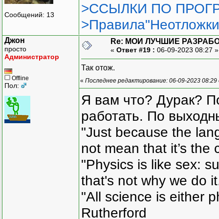
>ССЫЛКИ ПО ПРОГР
Сообщений: 13
>Правила"Неотложки
Джон
Re: МОИ ЛУЧШИЕ РАЗРАБО
просто
«
Ответ #19 :
06-09-2023 08:27 
Администратор
Так отож.
Offline
«
Последнее редактирование: 06-09-2023 08:29
Пол:
Я вам что? Дурак? П
работать. По выходн
"Just because the lan
not mean that it’s the 
"Physics is like sex: s
that's not why we do i
"All science is either 
Rutherford