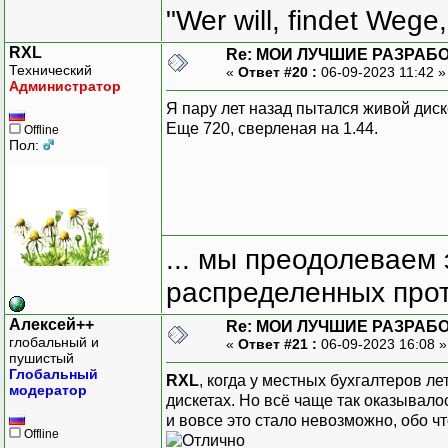
"Wer will, findet Wege,
RXL
Re: МОИ ЛУЧШИЕ РАЗРАБО
Технический
«
Ответ #20 :
06-09-2023 11:42 
Администратор
Я пару лет назад пытался живой диск
Еще 720, сверленая на 1.44.
Offline
Пол:
... мы преодолеваем 
распределенных прот
Алексей++
Re: МОИ ЛУЧШИЕ РАЗРАБО
глобальный и
«
Ответ #21 :
06-09-2023 16:08 
пушистый
Глобальный
RXL
, когда у местных бухгалтеров л
модератор
дискетах. Но всё чаще так оказывалос
и вовсе это стало невозможно, обо ч
Offline