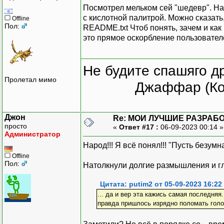
Посмотрел мельком сей "шедевр". Нар
с кислотной палитрой. Можно сказать
Offline
Пол:
README.txt Чтоб понять, зачем и как
это прямое оскорбление пользователе
Не будите спашяго д
Пролетал мимо
Джаффар (Ко
Джон
Re: МОИ ЛУЧШИЕ РАЗРАБО
просто
«
Ответ #17 :
06-09-2023 00:14 
Администратор
Народ!!! Я всё понял!!! "Пусть безумн
Offline
Пол:
Натолкнули долгие размышления и гл
Цитата: putim2 от 05-09-2023 16:22
... да и вер эта кажись самая последняя.
правда пришлось изрядно поломать голов