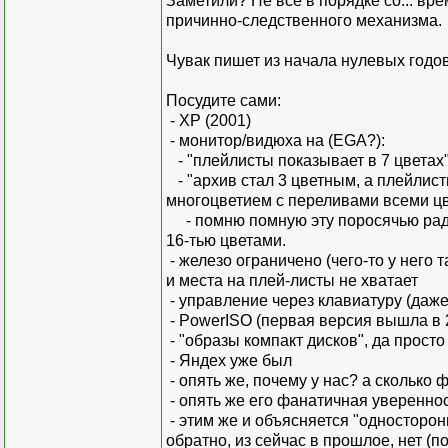
Заметили? Не всё в порядке со... в
причинно-следственного механизма.
Чувак пишет из начала нулевых годов!
Посудите сами:
- ХР (2001)
- монитор/видюха на (EGA?):
- "плейлисты показывает в 7 цветах"
- "архив стал 3 цветным, а плейлист
многоцветием с переливами всеми цве
- помню помную эту поросячью радос
16-тью цветами.
- железо ограничено (чего-то у него 
и места на плей-листы не хватает
- управление через клавиатуру (даж
- PowerISO (первая версия вышла в 
- "образы компакт дисков", да просто
- Яндех уже был
- опять же, почему у нас? а сколько 
- опять же его фанатичная уверенно
- этим же и объясняется "односторон
обратно, из сейчас в прошлое, нет (по