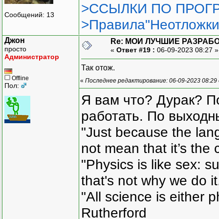
>ССЫЛКИ ПО ПРОГР
Сообщений: 13
>Правила"Неотложки
Джон
Re: МОИ ЛУЧШИЕ РАЗРАБО
просто
«
Ответ #19 :
06-09-2023 08:27 
Администратор
Так отож.
Offline
«
Последнее редактирование: 06-09-2023 08:29
Пол:
Я вам что? Дурак? П
работать. По выходн
"Just because the lan
not mean that it’s the 
"Physics is like sex: s
that's not why we do i
"All science is either 
Rutherford