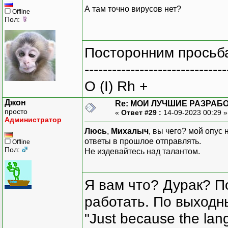
А там точно вирусов нет?
Offline
Пол:
Посторонним просьба
-------------------------------
O (I) Rh +
Джон
Re: МОИ ЛУЧШИЕ РАЗРАБО
просто
«
Ответ #29 :
14-09-2023 00:29 
Администратор
Люсь
,
Михалыч
, вы чего? мой опус
ответы в прошлое отправлять.
Offline
Пол:
Не издевайтесь над талантом.
Я вам что? Дурак? П
работать. По выходн
"Just because the lan