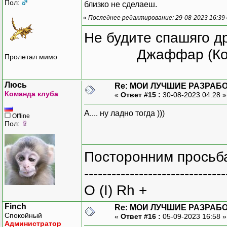
Пол:
близко не сделаеш.
«
Последнее редактирование: 29-08-2023 16:39 
Не будите спашяго д
Джаффар (Ко
Пролетал мимо
Люсь
Re: МОИ ЛУЧШИЕ РАЗРАБО
Команда клуба
«
Ответ #15 :
30-08-2023 04:28 
А.... ну ладно тогда )))
Offline
Пол:
Посторонним просьба
-------------------------------
O (I) Rh +
Finch
Re: МОИ ЛУЧШИЕ РАЗРАБО
Спокойный
«
Ответ #16 :
05-09-2023 16:58 
Администратор