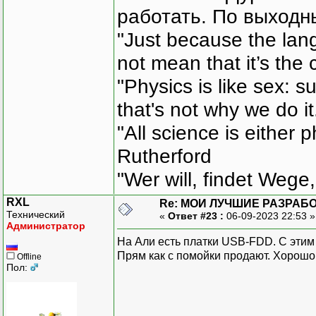
работать. По выходн
"Just because the lan
not mean that it’s the 
"Physics is like sex: s
that's not why we do i
"All science is either 
Rutherford
"Wer will, findet Wege,
RXL
Re: МОИ ЛУЧШИЕ РАЗРАБО
Технический
«
Ответ #23 :
06-09-2023 22:53 
Администратор
На Али есть платки USB-FDD. С этим
Прям как с помойки продают. Хорошо,
Offline
Пол: