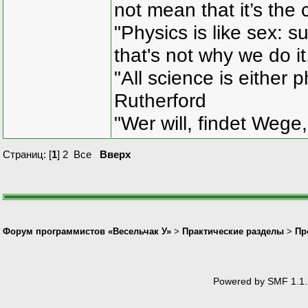
not mean that it’s the 
"Physics is like sex: s
that's not why we do i
"All science is either 
Rutherford
"Wer will, findet Wege,
Страниц: [
1
]
2
Все
Вверх
Форум программистов «Весельчак У»
>
Практические разделы
>
Пр
Powered by SMF 1.1.