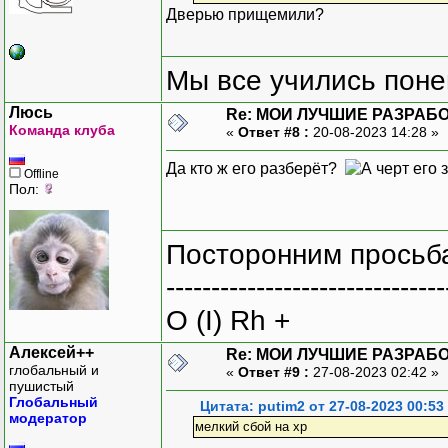
Дверью прищемили?
Мы все учились понем
Люсь
Re: МОИ ЛУЧШИЕ РАЗРАБО
Команда клуба
«
Ответ #8 :
20-08-2023 14:28 »
Да кто ж его разберёт?
Offline
Пол:
Посторонним просьба
-------------------------------
O (I) Rh +
Алексей++
Re: МОИ ЛУЧШИЕ РАЗРАБО
глобальный и
«
Ответ #9 :
27-08-2023 02:42 »
пушистый
Глобальный
Цитата: putim2 от 27-08-2023 00:53
модератор
мелкий сбой на xp