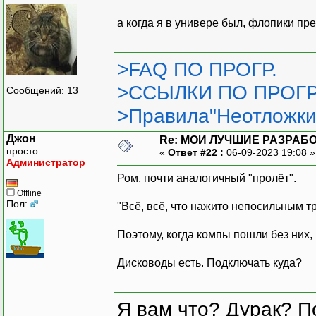
а когда я в универе был, флопики пр
>FAQ ПО ПРОГР.
>ССЫЛКИ ПО ПРОГР
Сообщений: 13
>Правила"Неотложки
Джон
Re: МОИ ЛУЧШИЕ РАЗРАБО
просто
«
Ответ #22 :
06-09-2023 19:08 
Администратор
Ром, почти аналогичный "пролёт".
Offline
Пол:
"Всё, всё, что нажито непосильным тру
Поэтому, когда компы пошли без них
Дисководы есть. Подключать куда?
Я вам что? Дурак? П