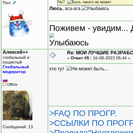
Чо?
Пол:
Люсь
, ага-ага
Поживем - увидим... 
Алексей++
Re: МОИ ЛУЧШИЕ РАЗРАБО
глобальный и
«
Ответ #5 :
16-08-2023 05:44 »
пушистый
Глобальный
хто тут
модератор
Offline
>FAQ ПО ПРОГР.
>ССЫЛКИ ПО ПРОГР
Сообщений: 13
>Правила"Неотложки