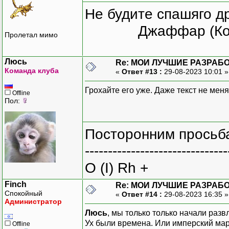
Не будите спашяго д
Джаффар (Ко
Пролетал мимо
Люсь
Re: МОИ ЛУЧШИЕ РАЗРАБО
Команда клуба
«
Ответ #13 :
29-08-2023 10:01 
Грохайте его уже. Даже текст не меня
Offline
Пол:
Посторонним просьба
-------------------------------
O (I) Rh +
Finch
Re: МОИ ЛУЧШИЕ РАЗРАБО
Спокойный
«
Ответ #14 :
29-08-2023 16:35 
Администратор
Люсь
, мы только только начали раз
Ух были времена. Или имперский мар
Offline