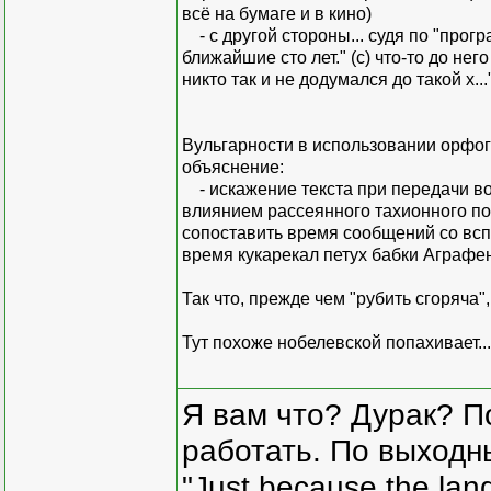
всё на бумаге и в кино)
- с другой стороны... судя по "прог
ближайшие сто лет." (с) что-то до него
никто так и не додумался до такой х.
Вульгарности в использовании орфог
объяснение:
- искажение текста при передачи в
влиянием рассеянного тахионного по
сопоставить время сообщений со вспы
время кукарекал петух бабки Аграфе
Так что, прежде чем "рубить сгоряча"
Тут похоже нобелевской попахивает...
Я вам что? Дурак? П
работать. По выходн
"Just because the lan