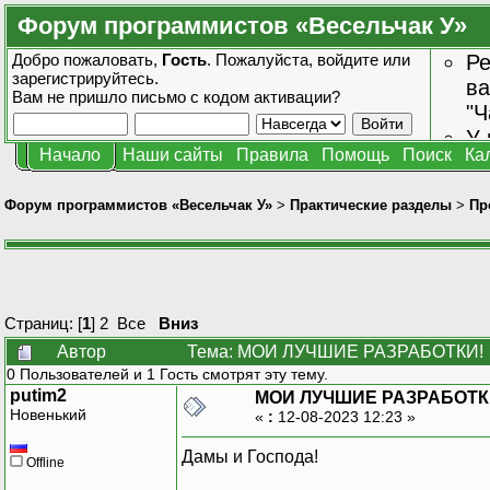
Форум программистов «Весельчак У»
Добро пожаловать,
Гость
. Пожалуйста,
войдите
или
Ре
зарегистрируйтесь
.
ва
Вам не пришло
письмо с кодом активации?
"Ч
У 
Начало
Наши сайты
Правила
Помощь
Поиск
Ка
от
зн
Форум программистов «Весельчак У»
>
Практические разделы
>
Пр
Страниц: [
1
]
2
Все
Вниз
Автор
Тема: МОИ ЛУЧШИЕ РАЗРАБОТКИ! (
0 Пользователей и 1 Гость смотрят эту тему.
putim2
МОИ ЛУЧШИЕ РАЗРАБОТК
Новенький
«
:
12-08-2023 12:23 »
Дамы и Господа!
Offline