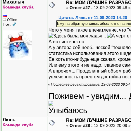
Михалыч
Re: МОИ ЛУЧШИЕ РАЗРАБО
Команда клуба
«
Ответ #27 :
13-09-2023 09:48 
Цитата: Люсь от 11-09-2023 14:20
Offline
Ему на обратную связь абсолютно напл
Пол:
Чето у меня такое впечатление, что "
А вот интересно...
А у автора сей нееб...ческой "техноло
статистика использования этого ше
Ее хоть кто-нибудь еще скачал, кром
Или ему этого и не надо, главное сам
А впрочем... Проделанный объем раб
увлеченность проектом достойна не
«
Последнее редактирование: 13-09-2023 09:54
Поживем - увидим... 
Люсь
Re: МОИ ЛУЧШИЕ РАЗРАБО
Команда клуба
«
Ответ #28 :
13-09-2023 20:09 