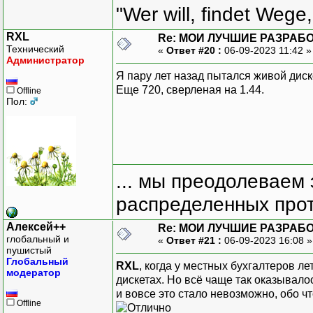
"Wer will, findet Wege,
RXL
Re: МОИ ЛУЧШИЕ РАЗРАБО
Технический
«
Ответ #20 :
06-09-2023 11:42 
Администратор
Я пару лет назад пытался живой диск
Еще 720, сверленая на 1.44.
Offline
Пол:
... мы преодолеваем 
распределенных прот
Алексей++
Re: МОИ ЛУЧШИЕ РАЗРАБО
глобальный и
«
Ответ #21 :
06-09-2023 16:08 
пушистый
Глобальный
RXL
, когда у местных бухгалтеров л
модератор
дискетах. Но всё чаще так оказывалос
и вовсе это стало невозможно, обо ч
Offline