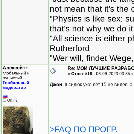
not mean that it’s the 
"Physics is like sex: s
that's not why we do i
"All science is either 
Rutherford
"Wer will, findet Wege,
Алексей++
Re: МОИ ЛУЧШИЕ РАЗРАБО
глобальный и
«
Ответ #18 :
06-09-2023 03:35 
пушистый
Глобальный
Джон
, я сидюк уже лет 15 не видел, 
модератор
Offline
>FAQ ПО ПРОГР.