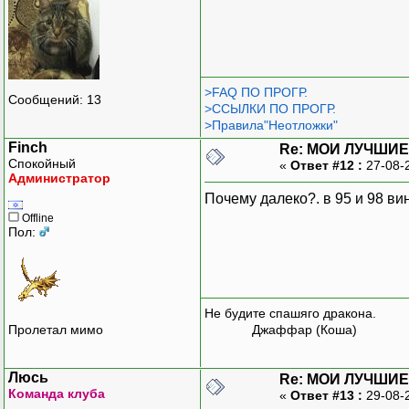
>FAQ ПО ПРОГР.
Сообщений: 13
>ССЫЛКИ ПО ПРОГР.
>Правила"Неотложки"
Finch
Re: МОИ ЛУЧШИЕ
Спокойный
«
Ответ #12 :
27-08-
Администратор
Почему далеко?. в 95 и 98 ви
Offline
Пол:
Не будите спашяго дракона.
Пролетал мимо
Джаффар (Коша)
Люсь
Re: МОИ ЛУЧШИЕ
Команда клуба
«
Ответ #13 :
29-08-