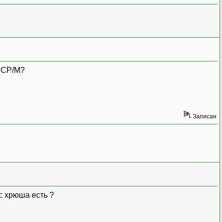
е CP/M?
Записан
ас хрюша есть ?