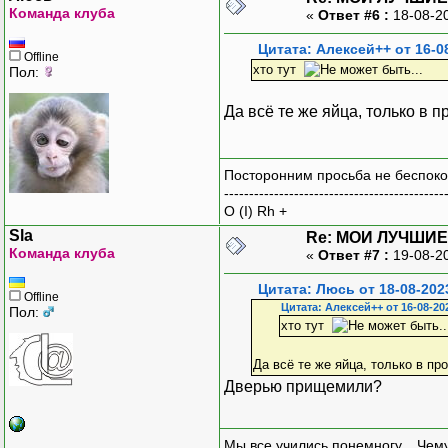
Команда клуба
«
Ответ #6 :
18-08-2
Цитата: Алексей++ от 16-0
Offline
хто тут
Пол:
Да всё те же яйца, только в
Посторонним просьба не беспоко
--------------------------------------------
O (I) Rh +
Sla
Re: МОИ ЛУЧШИЕ
Команда клуба
«
Ответ #7 :
19-08-2
Цитата: Люсь от 18-08-202
Offline
Цитата: Алексей++ от 16-08-20
Пол:
хто тут
Да всё те же яйца, только в 
Дверью прищемили?
Мы все учились понемногу... Чему