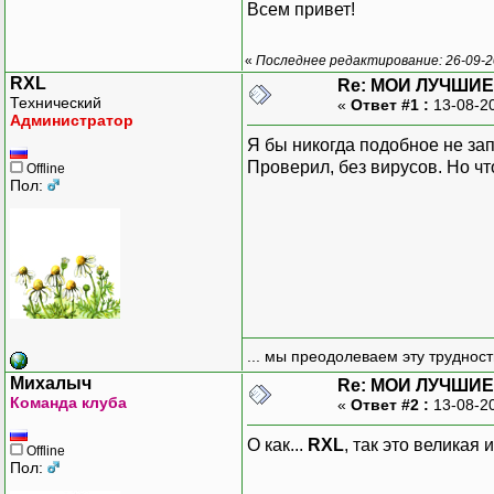
Всем привет!
«
Последнее редактирование: 26-09-2
RXL
Re: МОИ ЛУЧШИЕ
Технический
«
Ответ #1 :
13-08-2
Администратор
Я бы никогда подобное не зап
Проверил, без вирусов. Но чт
Offline
Пол:
... мы преодолеваем эту труднос
Михалыч
Re: МОИ ЛУЧШИЕ
Команда клуба
«
Ответ #2 :
13-08-2
О как...
RXL
, так это великая
Offline
Пол: