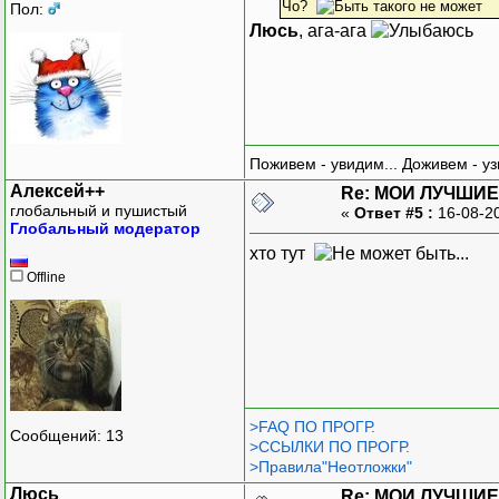
Чо?
Пол:
Люсь
, ага-ага
Поживем - увидим... Доживем - уз
Алексей++
Re: МОИ ЛУЧШИЕ
глобальный и пушистый
«
Ответ #5 :
16-08-2
Глобальный модератор
хто тут
Offline
>FAQ ПО ПРОГР.
Сообщений: 13
>ССЫЛКИ ПО ПРОГР.
>Правила"Неотложки"
Люсь
Re: МОИ ЛУЧШИЕ