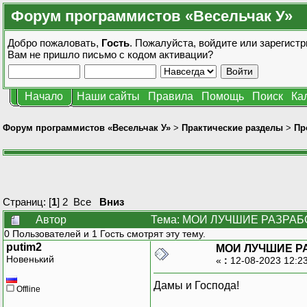
Форум программистов «Весельчак У»
Добро пожаловать,
Гость
. Пожалуйста,
войдите
или
зарегистр
Вам не пришло
письмо с кодом активации?
Начало
Наши сайты
Правила
Помощь
Поиск
Ка
Форум программистов «Весельчак У»
>
Практические разделы
>
Пр
Страниц: [
1
]
2
Все
Вниз
Автор
Тема: МОИ ЛУЧШИЕ РАЗРАБОТ
0 Пользователей и 1 Гость смотрят эту тему.
putim2
МОИ ЛУЧШИЕ Р
Новенький
«
:
12-08-2023 12:2
Дамы и Господа!
Offline