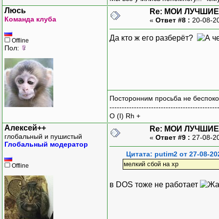
Люсь
Re: МОИ ЛУЧШИЕ
Команда клуба
«
Ответ #8 :
20-08-2
Да кто ж его разберёт?
Offline
Пол:
Посторонним просьба не беспоко
--------------------------------------------
O (I) Rh +
Алексей++
Re: МОИ ЛУЧШИЕ
глобальный и пушистый
«
Ответ #9 :
27-08-2
Глобальный модератор
Цитата: putim2 от 27-08-20
мелкий сбой на xp
Offline
в DOS тоже не работает