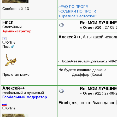
>FAQ ПО ПРОГР.
Сообщений: 13
>ССЫЛКИ ПО ПРОГР.
>Правила"Неотложки"
Finch
Re: МОИ ЛУЧШИЕ
Спокойный
«
Ответ #10 :
27-08-
Администратор
Алексей++
, А ты какой исп
Offline
Пол:
«
Последнее редактирование: 27-08-20
Не будите спашяго дракона.
Пролетал мимо
Джаффар (Коша)
Алексей++
Re: МОИ ЛУЧШИЕ
глобальный и пушистый
«
Ответ #11 :
27-08-
Глобальный модератор
Finch
, ms, но это было давно
Offline