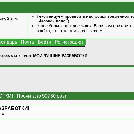
Рекомендуем проверить настройки временной зо
ируйтесь
.
"Часовой пояс:").
У нас больше нет рассылок. Если вам приходят п
знайте, что это не мы рассылаем.
лендарь
Почта
Войти
Регистрация
ограммы
> Тема:
МОИ ЛУЧШИЕ РАЗРАБОТКИ!
КИ! (Прочитано 50780 раз)
АЗРАБОТКИ!
3 »