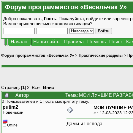
Форум программистов «Весельчак У»
Добро пожаловать,
Гость
. Пожалуйста,
войдите
или
зарегистр
Вам не пришло
письмо с кодом активации?
Начало
Наши сайты
Правила
Помощь
Поиск
Ка
Форум программистов «Весельчак У»
>
Практические разделы
>
Пр
Страниц: [
1
]
2
Все
Вниз
Автор
Тема: МОИ ЛУЧШИЕ РАЗРАБОТ
0 Пользователей и 1 Гость смотрят эту тему.
putim2
МОИ ЛУЧШИЕ Р
Новенький
«
:
12-08-2023 12:2
Дамы и Господа!
Offline