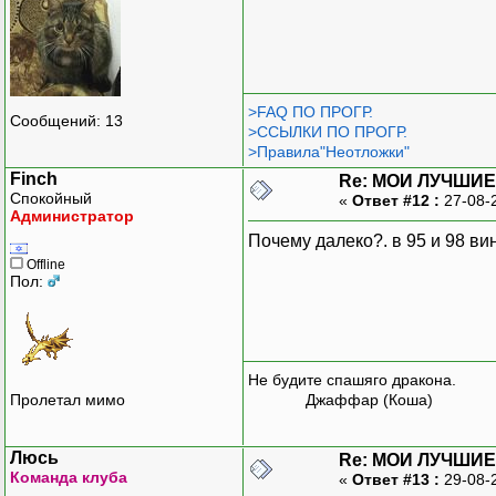
>FAQ ПО ПРОГР.
Сообщений: 13
>ССЫЛКИ ПО ПРОГР.
>Правила"Неотложки"
Finch
Re: МОИ ЛУЧШИЕ
Спокойный
«
Ответ #12 :
27-08-
Администратор
Почему далеко?. в 95 и 98 ви
Offline
Пол:
Не будите спашяго дракона.
Пролетал мимо
Джаффар (Коша)
Люсь
Re: МОИ ЛУЧШИЕ
Команда клуба
«
Ответ #13 :
29-08-