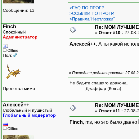
>FAQ ПО ПРОГР.
Сообщений: 13
>ССЫЛКИ ПО ПРОГР.
>Правила"Неотложки"
Finch
Re: МОИ ЛУЧШИЕ
Спокойный
«
Ответ #10 :
27-08-
Администратор
Алексей++
, А ты какой исп
Offline
Пол:
«
Последнее редактирование: 27-08-20
Не будите спашяго дракона.
Пролетал мимо
Джаффар (Коша)
Алексей++
Re: МОИ ЛУЧШИЕ
глобальный и пушистый
«
Ответ #11 :
27-08-
Глобальный модератор
Finch
, ms, но это было давно
Offline