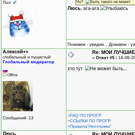
Чо?
Пол:
Люсь
, ага-ага
Поживем - увидим... Доживем - уз
Алексей++
Re: МОИ ЛУЧШИЕ
глобальный и пушистый
«
Ответ #5 :
16-08-2
Глобальный модератор
хто тут
Offline
>FAQ ПО ПРОГР.
Сообщений: 13
>ССЫЛКИ ПО ПРОГР.
>Правила"Неотложки"
Люсь
Re: МОИ ЛУЧШИЕ