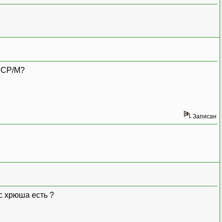
е CP/M?
Записан
ас хрюша есть ?