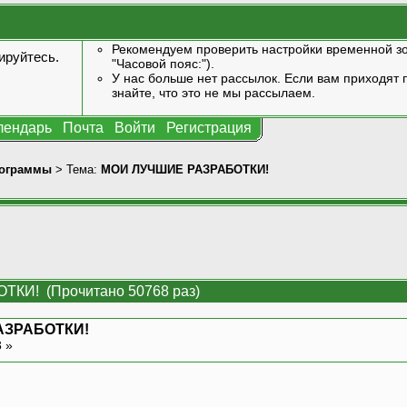
Рекомендуем проверить настройки временной зо
ируйтесь
.
"Часовой пояс:").
У нас больше нет рассылок. Если вам приходят п
знайте, что это не мы рассылаем.
лендарь
Почта
Войти
Регистрация
ограммы
> Тема:
МОИ ЛУЧШИЕ РАЗРАБОТКИ!
КИ! (Прочитано 50768 раз)
АЗРАБОТКИ!
3 »