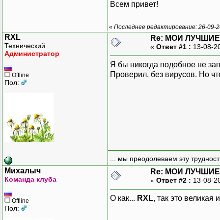
Всем привет!
«
Последнее редактирование: 26-09-2
RXL
Re: МОИ ЛУЧШИЕ
Технический
«
Ответ #1 :
13-08-2
Администратор
Я бы никогда подобное не зап
Проверил, без вирусов. Но чт
Offline
Пол:
... мы преодолеваем эту труднос
Михалыч
Re: МОИ ЛУЧШИЕ
Команда клуба
«
Ответ #2 :
13-08-2
О как...
RXL
, так это великая
Offline
Пол: