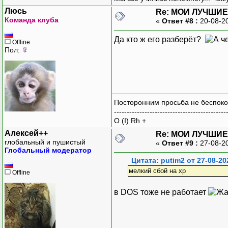
Люсь
Re: МОИ ЛУЧШИЕ
Команда клуба
«
Ответ #8 :
20-08-2
Да кто ж его разберёт?
Offline
Пол:
Посторонним просьба не беспоко
--------------------------------------------
O (I) Rh +
Алексей++
Re: МОИ ЛУЧШИЕ
глобальный и пушистый
«
Ответ #9 :
27-08-2
Глобальный модератор
Цитата: putim2 от 27-08-20
мелкий сбой на xp
Offline
в DOS тоже не работает