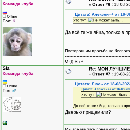
Команда клуба
«
Ответ #6 :
18-08-2
Цитата: Алексей++ от 16-0
Offline
хто тут
Пол:
Да всё те же яйца, только в
Посторонним просьба не беспоко
--------------------------------------------
O (I) Rh +
Sla
Re: МОИ ЛУЧШИЕ
Команда клуба
«
Ответ #7 :
19-08-2
Цитата: Люсь от 18-08-202
Offline
Цитата: Алексей++ от 16-08-20
Пол:
хто тут
Да всё те же яйца, только в 
Дверью прищемили?
Мы все учились понемногу... Чему