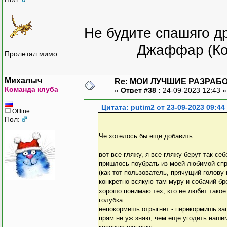
Не будите спашяго д
Джаффар (Ко
Пролетал мимо
Михалыч
Re: МОИ ЛУЧШИЕ РАЗРАБО
Команда клуба
«
Ответ #38 :
24-09-2023 12:43 
Цитата: putim2 от 23-09-2023 09:44
Offline
Пол:
Че хотелось бы еще добавить:
вот все гляжу, я все гляжу берут так се
пришлось поубрать из моей любимой спр
(как тот пользователь, прячущий голову 
конкретно всякую там муру и собачий бре
хорошо понимаю тех, кто не любит такое 
голубка
непокормишь отрыгнет - перекормишь заг
прям не уж знаю, чем еще угодить наши