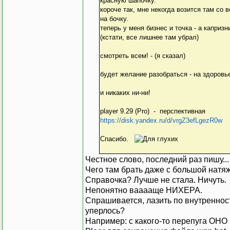
красную шапочку.
короче так, мне некогда возится там со 
на бочку.
теперь у меня бизнес и точка - а каприз
(кстати, все лишнее там убрал)
смотреть всем! - (я сказал)
будет желание разобраться - на здоровь
и никаких ни-ни!
player 9.29 (Pro) - перспективная
https://disk.yandex.ru/d/vrgZ3efLgezR0w
Спасибо.
Честное слово, последний раз пишу..
Чего там брать даже с большой натя
Справочка? Лучше не стала. Ничуть.
Непонятно вааааще НИХЕРА.
Спрашивается, лазить по внутренност
уперлось?
Например: с какого-то перепуга ОНО 