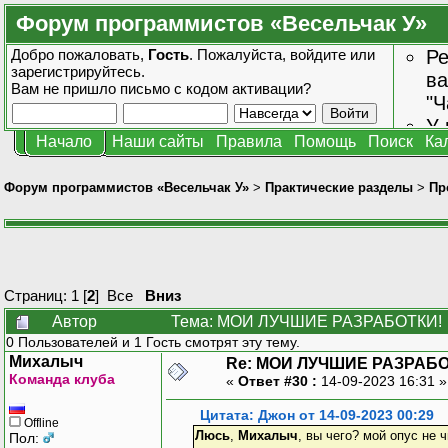
Форум программистов «Весельчак У»
Добро пожаловать,
Гость
. Пожалуйста,
войдите
или
Ре
зарегистрируйтесь
.
ва
Вам не пришло
письмо с кодом активации?
"Ч
У 
Начало
Наши сайты
Правила
Помощь
Поиск
Ка
от
зн
Форум программистов «Весельчак У»
>
Практические разделы
>
Пр
Страниц:
1
[
2
]
Все
Вниз
Автор
Тема: МОИ ЛУЧШИЕ РАЗРАБОТКИ! (
0 Пользователей и 1 Гость смотрят эту тему.
Михалыч
Re: МОИ ЛУЧШИЕ РАЗРАБО
Команда клуба
«
Ответ #30 :
14-09-2023 16:31 
Цитата: Джон от 14-09-2023 00:29
Offline
Люсь
,
Михалыч
, вы чего? мой опус не
Пол: