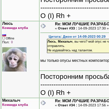
-------------------------------
O (I) Rh +
Люсь
Re: МОИ ЛУЧШИЕ РАЗРАБО
Команда клуба
«
Ответ #33 :
14-09-2023 17:30 
Цитата: Джон от 14-09-2023 00:29
Offline
Люсь
,
Михалыч
, вы чего? мой опус не
Пол:
отправлять.
Не издевайтесь над талантом.
мы только опусы местных композиторо
Посторонним просьба
-------------------------------
O (I) Rh +
Михалыч
Re: МОИ ЛУЧШИЕ РАЗРАБО
Команда клуба
«
Ответ #34 :
14-09-2023 17:56 