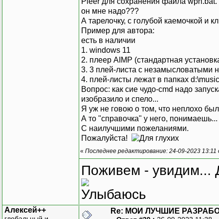
Pleer для сохранения файла wpn.bat. 
он мне надо???
А тарелочку, с голубой каемочкой и кл
Пример для автора:
есть в наличии
1. windows 11
2. плеер AIMP (стандартная установк
3. 3 плей-листа с незамысловатыми на
4. плей-листы лежат в папках d:\musi
Вопрос: как сие чудо-cmd надо запуск
изобразило и спело...
Я уж не говою о том, что неплохо был
А то "справочка" у него, понимаешь...
С наилучшими пожеланиями.
Пожалуйста!
«
Последнее редактирование: 24-09-2023 13:11
Поживем - увидим... 
Алексей++
Re: МОИ ЛУЧШИЕ РАЗРАБО
глобальный и