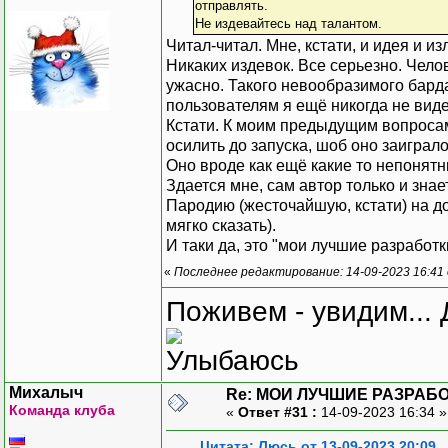
отправлять.
Не издевайтесь над талантом.
Читал-читал. Мне, кстати, и идея и
Никаких издевок. Все серьезно. Чело
ужасно. Такого невообразимого бард
пользователям я ещё никогда не видел
Кстати. К моим предыдущим вопросам
осилить до запуска, шоб оно заиграл
Оно вроде как ещё какие то непонятны
Здается мне, сам автор только и знает
Пародию (жесточайшую, кстати) на д
мягко сказать).
И таки да, это "мои лучшие разработки
«
Последнее редактирование: 14-09-2023 16:41
Поживем - увидим... 
Михалыч
Re: МОИ ЛУЧШИЕ РАЗРАБО
Команда клуба
«
Ответ #31 :
14-09-2023 16:34 
Цитата: Люсь от 13-09-2023 20:09