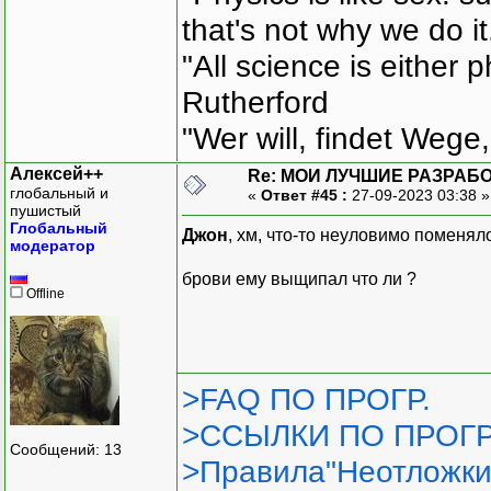
that's not why we do i
"All science is either 
Rutherford
"Wer will, findet Wege,
Алексей++
Re: МОИ ЛУЧШИЕ РАЗРАБО
глобальный и
«
Ответ #45 :
27-09-2023 03:38 
пушистый
Глобальный
Джон
, хм, что-то неуловимо поменяло
модератор
брови ему выщипал что ли ?
Offline
>FAQ ПО ПРОГР.
>ССЫЛКИ ПО ПРОГР
Сообщений: 13
>Правила"Неотложки