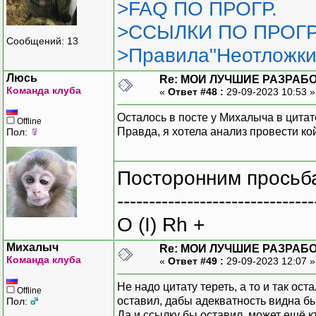
>FAQ ПО ПРОГР.
>ССЫЛКИ ПО ПРОГР
Сообщений: 13
>Правила"Неотложки
Люсь
Re: МОИ ЛУЧШИЕ РАЗРАБО
Команда клуба
«
Ответ #48 :
29-09-2023 10:53 
Осталось в посте у Михалыча в цитате
Offline
Правда, я хотела анализ провести кой-
Пол:
Посторонним просьба
-------------------------------
O (I) Rh +
Михалыч
Re: МОИ ЛУЧШИЕ РАЗРАБО
Команда клуба
«
Ответ #49 :
29-09-2023 12:07 
Не надо цитату тереть, а то и так ост
Offline
оставил, дабы адекватность видна 
Пол:
Да и ссылку бы оставил, может ещё к