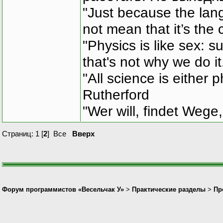
"Just because the lan
not mean that it’s the 
"Physics is like sex: s
that's not why we do i
"All science is either 
Rutherford
"Wer will, findet Wege,
Страниц:
1
[
2
]
Все
Вверх
Форум программистов «Весельчак У»
>
Практические разделы
>
Пр