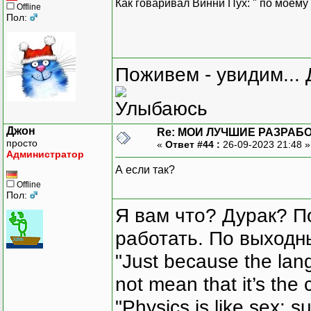
Как говаривал Винни Пух: " по моему 
Offline
Пол:
Поживем - увидим... 
Джон
Re: МОИ ЛУЧШИЕ РАЗРАБО
просто
«
Ответ #44 :
26-09-2023 21:48 
Администратор
А если так?
Offline
Пол:
Я вам что? Дурак? П
работать. По выходн
"Just because the lan
not mean that it’s the 
"Physics is like sex: s