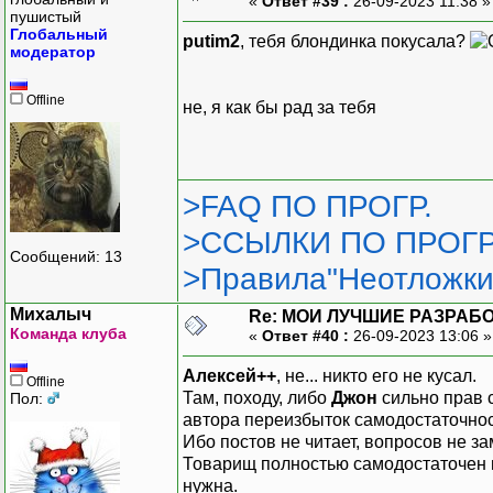
«
Ответ #39 :
26-09-2023 11:38 
пушистый
Глобальный
putim2
, тебя блондинка покусала?
модератор
Offline
не, я как бы рад за тебя
>FAQ ПО ПРОГР.
>ССЫЛКИ ПО ПРОГР
Сообщений: 13
>Правила"Неотложки
Михалыч
Re: МОИ ЛУЧШИЕ РАЗРАБО
Команда клуба
«
Ответ #40 :
26-09-2023 13:06 
Алексей++
, не... никто его не кусал.
Offline
Там, походу, либо
Джон
сильно прав 
Пол:
автора переизбыток самодостаточнос
Ибо постов не читает, вопросов не за
Товарищ полностью самодостаточен в
нужна.