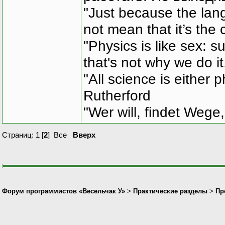
"Just because the lan
not mean that it’s the 
"Physics is like sex: s
that's not why we do i
"All science is either 
Rutherford
"Wer will, findet Wege,
Страниц:
1
[
2
]
Все
Вверх
Форум программистов «Весельчак У»
>
Практические разделы
>
Пр