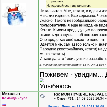
отправлять.
Не издевайтесь над талантом.
Читал-читал. Мне, кстати, и идея и
Никаких издевок. Все серьезно. Чело
ужасно. Такого невообразимого бард
пользователям я ещё никогда не видел
Кстати. К моим предыдущим вопросам
осилить до запуска, шоб оно заиграл
Оно вроде как ещё какие то непонятны
Здается мне, сам автор только и знает
Пародию (жесточайшую, кстати) на д
мягко сказать).
И таки да, это "мои лучшие разработки
«
Последнее редактирование: 14-09-2023 16:41
Поживем - увидим... 
Михалыч
Re: МОИ ЛУЧШИЕ РАЗРАБО
Команда клуба
«
Ответ #31 :
14-09-2023 16:34 
Цитата: Люсь от 13-09-2023 20:09