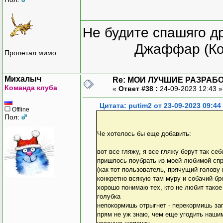
Не будите спашяго д
Джаффар (Ко
Пролетал мимо
Михалыч
Re: МОИ ЛУЧШИЕ РАЗРАБО
Команда клуба
«
Ответ #38 :
24-09-2023 12:43 
Цитата: putim2 от 23-09-2023 09:44
Offline
Пол:
Че хотелось бы еще добавить:
вот все гляжу, я все гляжу берут так се
пришлось поубрать из моей любимой спр
(как тот пользователь, прячущий голову 
конкретно всякую там муру и собачий бре
хорошо понимаю тех, кто не любит такое 
голубка
непокормишь отрыгнет - перекормишь заг
прям не уж знаю, чем еще угодить наши