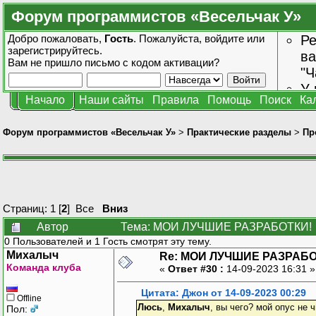
Форум программистов «Весельчак У»
Добро пожаловать,
Гость
. Пожалуйста,
войдите
или
Ре
зарегистрируйтесь
.
ва
Вам не пришло
письмо с кодом активации?
"Ч
У 
Начало
Наши сайты
Правила
Помощь
Поиск
Ка
от
зн
Форум программистов «Весельчак У»
>
Практические разделы
>
Пр
Страниц:
1
[
2
]
Все
Вниз
Автор
Тема: МОИ ЛУЧШИЕ РАЗРАБОТКИ! (
0 Пользователей и 1 Гость смотрят эту тему.
Михалыч
Re: МОИ ЛУЧШИЕ РАЗРАБО
Команда клуба
«
Ответ #30 :
14-09-2023 16:31 
Цитата: Джон от 14-09-2023 00:29
Offline
Люсь
,
Михалыч
, вы чего? мой опус не
Пол: