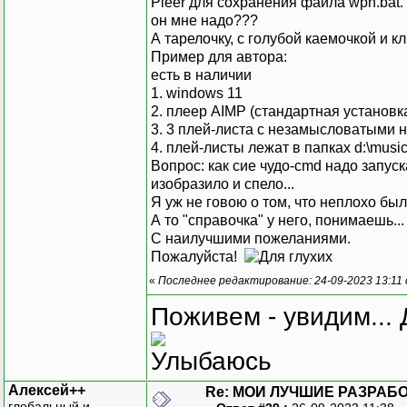
Pleer для сохранения файла wpn.bat. 
он мне надо???
А тарелочку, с голубой каемочкой и кл
Пример для автора:
есть в наличии
1. windows 11
2. плеер AIMP (стандартная установк
3. 3 плей-листа с незамысловатыми на
4. плей-листы лежат в папках d:\musi
Вопрос: как сие чудо-cmd надо запуск
изобразило и спело...
Я уж не говою о том, что неплохо был
А то "справочка" у него, понимаешь...
С наилучшими пожеланиями.
Пожалуйста!
«
Последнее редактирование: 24-09-2023 13:11
Поживем - увидим... 
Алексей++
Re: МОИ ЛУЧШИЕ РАЗРАБО
глобальный и