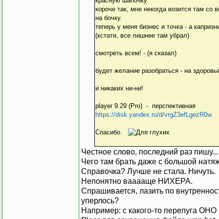
красную шапочку.
короче так, мне некогда возится там со 
на бочку.
теперь у меня бизнес и точка - а каприз
(кстати, все лишнее там убрал)
смотреть всем! - (я сказал)
будет желание разобраться - на здоровь
и никаких ни-ни!
player 9.29 (Pro) - перспективная
https://disk.yandex.ru/d/vrgZ3efLgezR0w
Спасибо.
Честное слово, последний раз пишу..
Чего там брать даже с большой натя
Справочка? Лучше не стала. Ничуть.
Непонятно вааааще НИХЕРА.
Спрашивается, лазить по внутренност
уперлось?
Например: с какого-то перепуга ОНО 