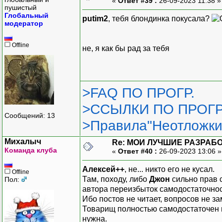
«
Ответ #39 :
26-09-2023 11:38 
пушистый
Глобальный
putim2
, тебя блондинка покусала?
модератор
Offline
не, я как бы рад за тебя
>FAQ ПО ПРОГР.
>ССЫЛКИ ПО ПРОГР
Сообщений: 13
>Правила"Неотложки
Михалыч
Re: МОИ ЛУЧШИЕ РАЗРАБО
Команда клуба
«
Ответ #40 :
26-09-2023 13:06 
Алексей++
, не... никто его не кусал.
Offline
Там, походу, либо
Джон
сильно прав 
Пол:
автора переизбыток самодостаточнос
Ибо постов не читает, вопросов не за
Товарищ полностью самодостаточен в
нужна.