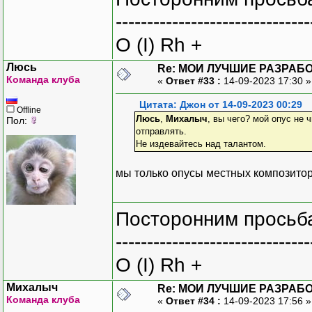
-------------------------------
O (I) Rh +
Люсь
Re: МОИ ЛУЧШИЕ РАЗРАБО
Команда клуба
«
Ответ #33 :
14-09-2023 17:30 
Цитата: Джон от 14-09-2023 00:29
Offline
Люсь
,
Михалыч
, вы чего? мой опус не
Пол:
отправлять.
Не издевайтесь над талантом.
мы только опусы местных композиторо
Посторонним просьба
-------------------------------
O (I) Rh +
Михалыч
Re: МОИ ЛУЧШИЕ РАЗРАБО
Команда клуба
«
Ответ #34 :
14-09-2023 17:56 