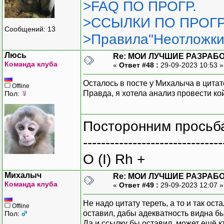
>FAQ ПО ПРОГР.
>ССЫЛКИ ПО ПРОГР
Сообщений: 13
>Правила"Неотложки
Люсь
Re: МОИ ЛУЧШИЕ РАЗРАБО
Команда клуба
«
Ответ #48 :
29-09-2023 10:53 
Осталось в посте у Михалыча в цитате
Offline
Правда, я хотела анализ провести кой-
Пол:
Посторонним просьба
-------------------------------
O (I) Rh +
Михалыч
Re: МОИ ЛУЧШИЕ РАЗРАБО
Команда клуба
«
Ответ #49 :
29-09-2023 12:07 
Не надо цитату тереть, а то и так ост
Offline
оставил, дабы адекватность видна 
Пол:
Да и ссылку бы оставил, может ещё к