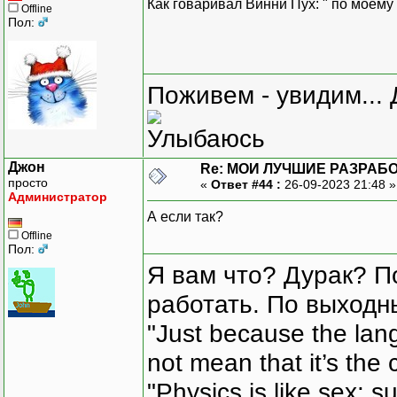
Как говаривал Винни Пух: " по моему 
Offline
Пол:
Поживем - увидим... 
Джон
Re: МОИ ЛУЧШИЕ РАЗРАБО
просто
«
Ответ #44 :
26-09-2023 21:48 
Администратор
А если так?
Offline
Пол:
Я вам что? Дурак? П
работать. По выходн
"Just because the lan
not mean that it’s the 
"Physics is like sex: s