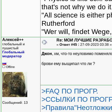
that's not why we do i
"All science is either 
Rutherford
"Wer will, findet Wege,
Алексей++
Re: МОИ ЛУЧШИЕ РАЗРАБО
глобальный и
«
Ответ #45 :
27-09-2023 03:38 
пушистый
Глобальный
Джон
, хм, что-то неуловимо поменяло
модератор
брови ему выщипал что ли ?
Offline
>FAQ ПО ПРОГР.
>ССЫЛКИ ПО ПРОГР
Сообщений: 13
>Правила"Неотложки